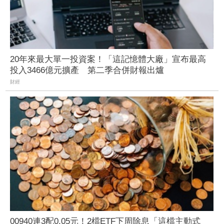
20年來最大單一投資案！「這記憶體大廠」宣布最高
投入3466億元擴產 第二季合併財報出爐
財經
00940連3配0.05元！2檔ETF下周除息「這檔主動式