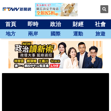
首頁
即時
政治
財經
社會
地方
兩岸
國際
運動
旅遊