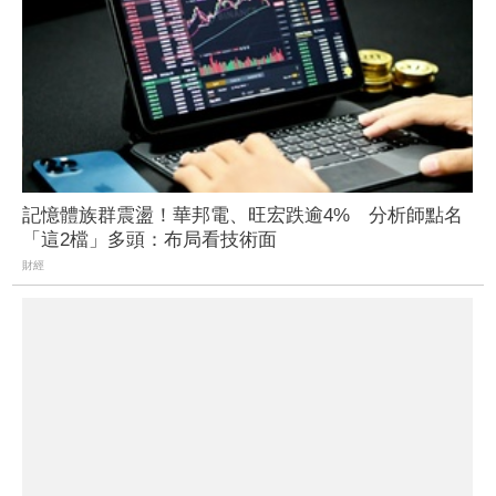
記憶體族群震盪！華邦電、旺宏跌逾4% 分析師點名
「這2檔」多頭：布局看技術面
財經