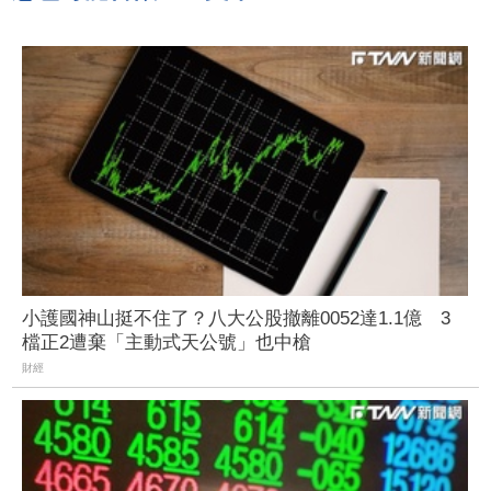
小護國神山挺不住了？八大公股撤離0052達1.1億 3
檔正2遭棄「主動式天公號」也中槍
財經