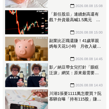
2026.08.08 15:08
「新任股后」連續創高還有
戲？外資最高喊1.5萬元 目
標價一次看
2026.08.08 15:00
副業比正職還賺！41歲單親
媽每天花1小時 月收入破百
萬
2026.08.08 14:45
影／納豆帶女兒打針「眼眶
泛淚」網笑：原來最需要安
慰的是爸爸！
2026.08.08 14:43
川湖1張要1111萬怎麼買？阮
慕驊自曝「持有115股」賺近
30萬 教戰小資族：報酬率