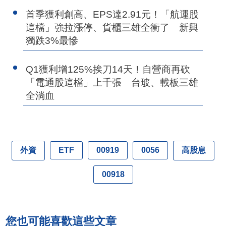
首季獲利創高、EPS達2.91元！「航運股
這檔」強拉漲停、貨櫃三雄全衝了 新興
獨跌3%最慘
Q1獲利增125%挨刀14天！自營商再砍
「電通股這檔」上千張 台玻、載板三雄
全淌血
外資
高股息
ETF
00919
0056
00918
您也可能喜歡這些文章