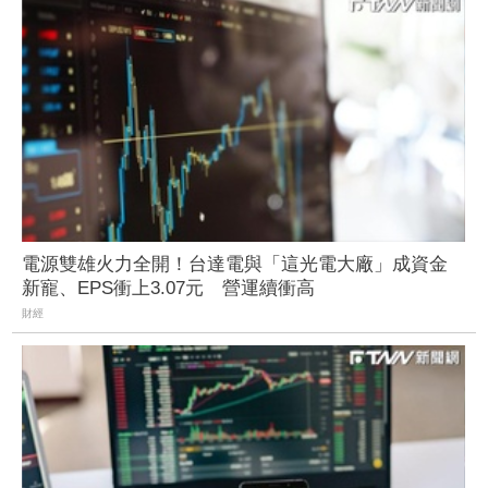
電源雙雄火力全開！台達電與「這光電大廠」成資金
新寵、EPS衝上3.07元 營運續衝高
財經