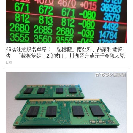
49檔注意股名單曝！「記憶體」南亞科、晶豪科遭警
告 「載板雙雄」2度被盯、川湖晉升萬元千金飆太兇
財經