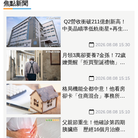
焦點新聞
Q2營收衝破211億創新高！
中美晶瞄準低軌衛星+再生能
源 上半年EPS達5.02元
2026.08.08 15:30
月領3萬卻要養7金孫！72歲
嬤覺醒「拒買聖誕禮物」踩
煞車 3兒女現實反應讓她心
寒
2026.08.08 15:15
格局機能全都中意！他看房
卻卡「住商混合」事務所過
半 網友：除非夠便宜
2026.08.08 15:10
父親節重生！他確診第四期
胰臟癌 歷經16個月治療病
況穩定