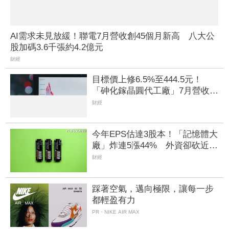
AI需求未見放緩！聯電7月營收創45個月新高 八大公
股加碼3.6千張約4.2億元
財經
目標價上修6.5%至444.5元！
「砷化鎵晶圓代工廠」7月營收創
4年半新高 1.6T光通訊開始貢獻
財經
營收
今年EPS估達3股本！「記憶體大
廠」炸連5漲44% 外資卻砍近
1.8萬張抱回31.5億元
財經
踩著空氣，邁向極限，讓每一步
都輕盈有力
PR・NIKE AIR MAX