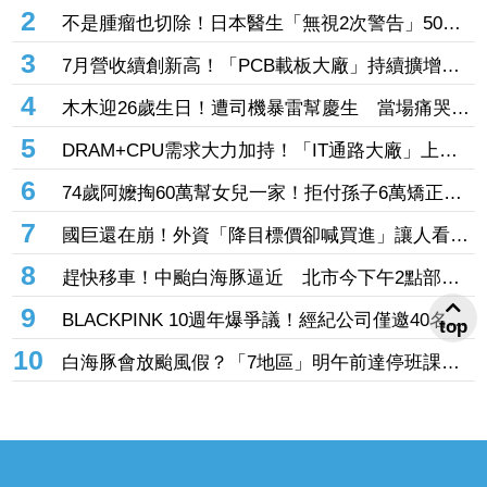
我當狗使喚嗎」
2
不是腫瘤也切除！日本醫生「無視2次警告」50多
歲婦四肢癱瘓 院方鞠躬謝罪
3
7月營收續創新高！「PCB載板大廠」持續擴增產
能 高階訂單、價格調漲帶旺下半年
4
木木迎26歲生日！遭司機暴雷幫慶生 當場痛哭許
願「我要當電影女主角」
5
DRAM+CPU需求大力加持！「IT通路大廠」上月
營收年增102% 昨股價死守79元防線
6
74歲阿嬤掏60萬幫女兒一家！拒付孫子6萬矯正
費 2個月幾乎斷聯
7
國巨還在崩！外資「降目標價卻喊買進」讓人看
傻 達人「3指標」分析：估值合理修正
8
趕快移車！中颱白海豚逼近 北市今下午2點部分
水門只出不進「晚間8點關閉」
9
BLACKPINK 10週年爆爭議！經紀公司僅邀40名粉
top
絲同樂 Jisoo親道歉：心情很沉重
10
白海豚會放颱風假？「7地區」明午前達停班課標
準 桃竹苗山區上榜