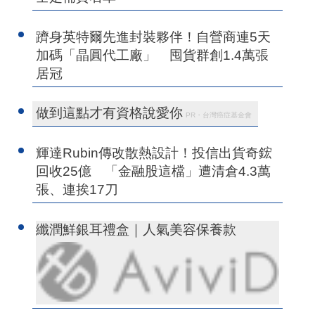
躋身英特爾先進封裝夥伴！自營商連5天
加碼「晶圓代工廠」 囤貨群創1.4萬張
居冠
做到這點才有資格說愛你
PR・台灣癌症基金會
輝達Rubin傳改散熱設計！投信出貨奇鋐
回收25億 「金融股這檔」遭清倉4.3萬
張、連挨17刀
纖潤鮮銀耳禮盒｜人氣美容保養款