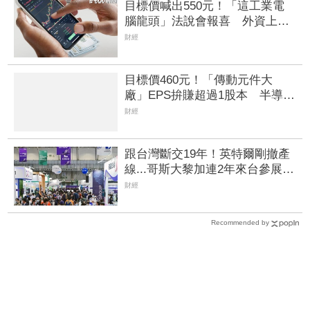
目標價喊出550元！「這工業電
腦龍頭」法說會報喜 外資上調
2026年EPS預估達16.84元
財經
目標價460元！「傳動元件大
廠」EPS拚賺超過1股本 半導體
設備需求爆發、漲價有戲
財經
跟台灣斷交19年！英特爾剛撤產
線...哥斯大黎加連2年來台參展搶
半導體商機
財經
Recommended by