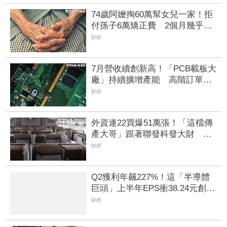
74歲阿嬤掏60萬幫女兒一家！拒
付孫子6萬矯正費 2個月幾乎斷
聯
財經
7月營收續創新高！「PCB載板大
廠」持續擴增產能 高階訂單、
價格調漲帶旺下半年
財經
外資連22買爆51萬張！「這檔傳
產大哥」跟著聯發科發大財 打
造高效通道營收創新高
財經
Q2獲利年飆227%！這「半導體
巨頭」上半年EPS衝38.24元創新
高 探針卡需求火力全開
財經