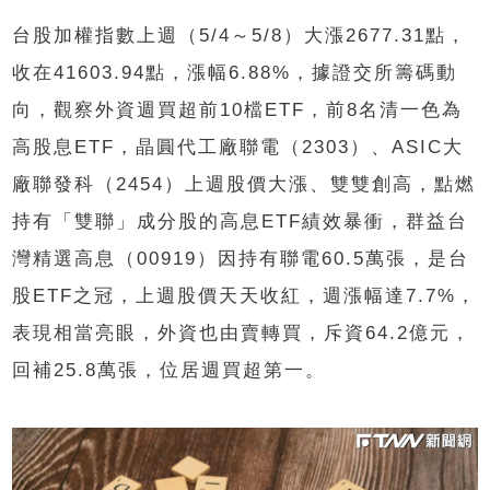
台股加權指數上週（5/4～5/8）大漲2677.31點，
收在41603.94點，漲幅6.88%，據證交所籌碼動
向，觀察外資週買超前10檔ETF，前8名清一色為
高股息ETF，晶圓代工廠聯電（2303）、ASIC大
廠聯發科（2454）上週股價大漲、雙雙創高，點燃
持有「雙聯」成分股的高息ETF績效暴衝，群益台
灣精選高息（00919）因持有聯電60.5萬張，是台
股ETF之冠，上週股價天天收紅，週漲幅達7.7%，
表現相當亮眼，外資也由賣轉買，斥資64.2億元，
回補25.8萬張，位居週買超第一。