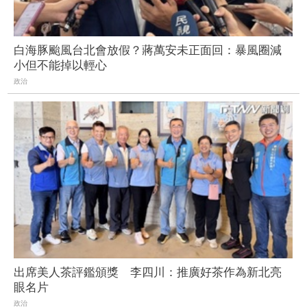
白海豚颱風台北會放假？蔣萬安未正面回：暴風圈減
小但不能掉以輕心
政治
出席美人茶評鑑頒獎 李四川：推廣好茶作為新北亮
眼名片
政治