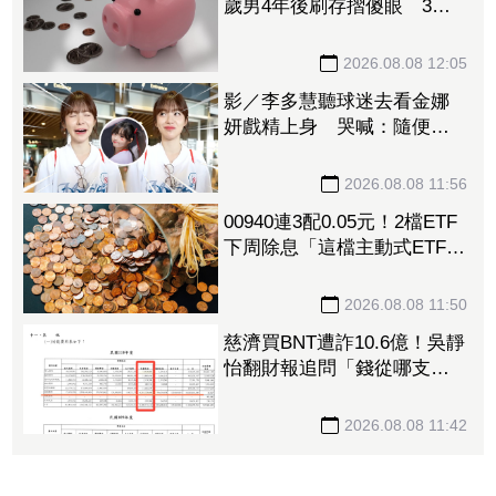
歲男4年後刷存摺傻眼 3年
利息僅1067元
2026.08.08 12:05
影／李多慧聽球迷去看金娜
妍戲精上身 哭喊：隨便！
你們的人生是你們的
2026.08.08 11:56
00940連3配0.05元！2檔ETF
下周除息「這檔主動式ETF」
年化配息率逼11%超香 最
後上車日曝
2026.08.08 11:50
慈濟買BNT遭詐10.6億！吳靜
怡翻財報追問「錢從哪支
出」：核銷不會出問題嗎
2026.08.08 11:42