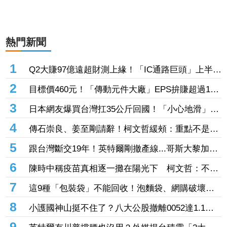
熱門新聞
1
Q2大賺97億遠超財測上緣！「IC通路巨頭」上半年
EPS站上13元 工業與AI應用需求持續復甦加持
2
目標價460元！「傳動元件大廠」EPS拚賺超過1股
本 半導體設備需求爆發、漲價有戲
3
日本網友爆買台灣扛35公斤回國！「小心地滑」告
示牌也帶走 3萬人笑翻
4
傳石崇良、姜至剛請辭！柯文哲緩頰：重點不是誰
下台 是致癌物從哪來、油流去哪
5
跟台灣斷交19年！英特爾剛撤產線...哥斯大黎加連
2年來台參展搶半導體商機
6
陳時中稱疫苗真相逐一攤在陽光下 柯文哲：不要
臉、完全沒天良沒良心
7
這9種「包裝袋」不能回收！泡麵袋、網購破壞袋
都上榜 丟錯最高罰6000元
8
小護國神山挺不住了？八大公股撤離0052達1.1
億 3檔正2遭棄「主動式天公號」也中槍
9