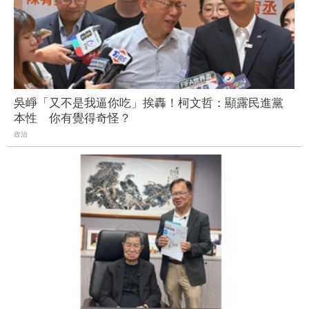
吳崢「又不是我逼你吃」挨轟！柯文哲：顯露民進黨
本性 你有覺得奇怪？
政治