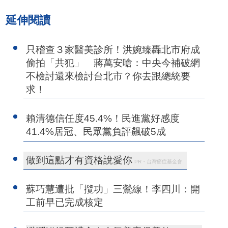
延伸閱讀
只稽查３家醫美診所！洪婉臻轟北市府成
偷拍「共犯」 蔣萬安嗆：中央今補破網
不檢討還來檢討台北市？你去跟總統要
求！
賴清德信任度45.4%！民進黨好感度
41.4%居冠、民眾黨負評飆破5成
做到這點才有資格說愛你
PR・台灣癌症基金會
蘇巧慧遭批「攬功」三鶯線！李四川：開
工前早已完成核定