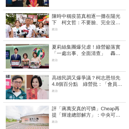
陳時中稱疫苗真相逐一攤在陽光
下 柯文哲：不要臉、完全沒天
良沒良心
政治
夏莉絲集團爆兒虐！綠營籲落實
「一處出事、全面清查」 轟蔣
萬安消極處理應公開道歉
政治
高雄民調又爆爭議？柯志恩領先
4.8個百分點 綠營批：「會員
制」投票取暖
政治
評「蔣萬安真的可憐」Cheap再
提「輝達總部解方」：中央可專
案同意轉讓地上權「就差敢不敢
政治
點頭」 | FTNN 新聞網