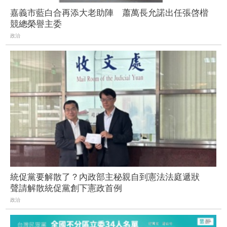
嘉義市藍白合再添大老助陣 蕭萬長允諾出任張啓楷
競總榮譽主委
政治
統促黨要解散了？內政部主秘親自到憲法法庭遞狀
聲請解散統促黨創下憲政首例
政治