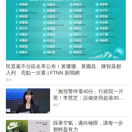
民眾黨不分區名單公布！黃珊珊、黃國昌、陳智菡都
入列 亮點一次看 | FTNN 新聞網
政治
「無預警停電40分」行政院一片
黑！李慧芝：設備使用超過30
年、盼立院速審預算
政治
踩著空氣，邁向極限，讓每一步
都輕盈有力