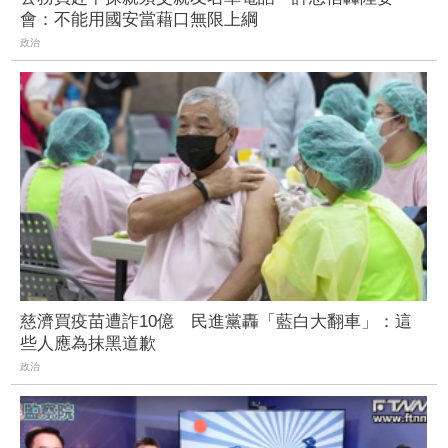
會：不能用國安當藉口無限上綱
政治
慈濟買疫苗遭詐10億 民進黨轟「藍白大翻車」：這
些人應為抹黑道歉
政治