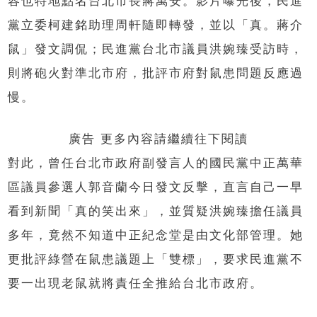
容也特地點名台北市長蔣萬安。影片曝光後，民進
黨立委柯建銘助理周軒隨即轉發，並以「真。蔣介
鼠」發文調侃；民進黨台北市議員洪婉臻受訪時，
則將砲火對準北市府，批評市府對鼠患問題反應過
慢。
廣告 更多內容請繼續往下閱讀
對此，曾任台北市政府副發言人的國民黨中正萬華
區議員參選人郭音蘭今日發文反擊，直言自己一早
看到新聞「真的笑出來」，並質疑洪婉臻擔任議員
多年，竟然不知道中正紀念堂是由文化部管理。她
更批評綠營在鼠患議題上「雙標」，要求民進黨不
要一出現老鼠就將責任全推給台北市政府。