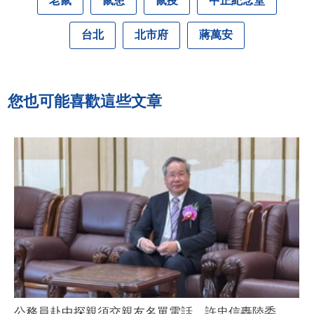
老鼠
鼠患
鼠疫
中正紀念堂
台北
北市府
蔣萬安
您也可能喜歡這些文章
公務員赴中探親須交親友名單電話 許忠信轟陸委