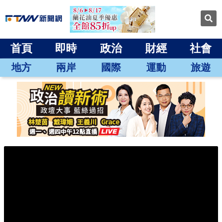
首頁
即時
政治
財經
社會
地方
兩岸
國際
運動
旅遊