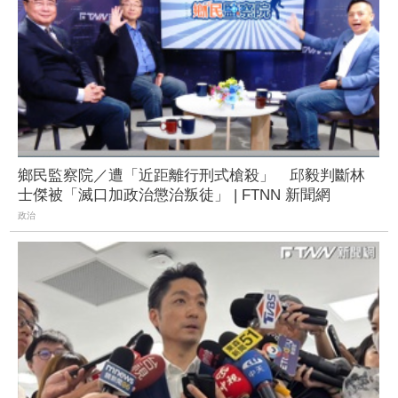
鄉民監察院／遭「近距離行刑式槍殺」 邱毅判斷林
士傑被「滅口加政治懲治叛徒」 | FTNN 新聞網
政治