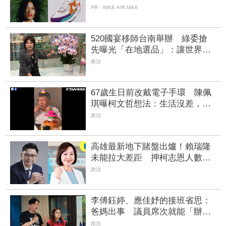
PR・NIKE AIR MAX
520國宴移師台南舉辦 綠委搶
先曝光「在地選品」：讓世界聚
焦台南！ | FTNN 新聞網
政治
67歲生日前改戴電子手環 陳佩
琪曝柯文哲想法：生活沒差，只
是更羞辱更強
政治
高雄最新地下賭盤出爐！賴瑞隆
未能拉大差距 押柯志恩人數
增、翻盤仍有變數
政治
李傅鈺婷、應佳妤的接班省思：
爸媽出事 議員席次就能「辦理
過戶」？
政治