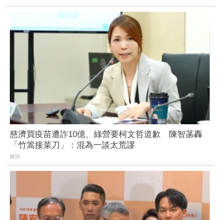
慈濟買疫苗遭詐10億、綠營要柯文哲道歉 陳智菡轟
「竹篙接菜刀」：混為一談太荒謬
政治