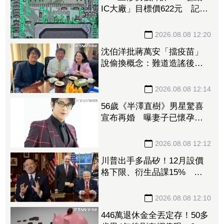
IC大廠」目標價622元 記憶
體、晶圓代工、封測3大成本
壓力浮現
2026.08.08 12:20
沈伯洋批蔣萬安「擋疫苗」
說偷換概念：難道造謠後不
用負責？
2026.08.08 12:14
56歲《半澤直樹》男星驚喜
宣布再婚 曝妻子已懷孕將
升格新手爸
2026.08.08 12:12
川普出手多晶矽！12月設價
格下限、衍生品課15% 盧
特尼克：防中國傾銷
2026.08.08 12:10
446萬退休金全丟定存！50多