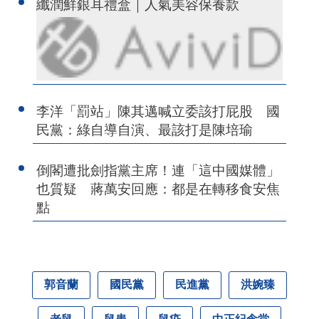
纖潤鮮銀耳禮盒｜人氣美容保養款
李洋「罰站」陳其邁喊立委該打屁股 國
民黨：綠自導自演、最該打是陳培瑜
倒閣遭批劍指黨主席！連「這中國媒體」
也質疑 蔣萬安回應：都是在轉移食安焦
點
郭音蘭
國民黨
民進黨
洪婉臻