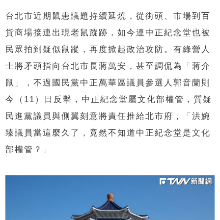
台北市近期鼠患議題持續延燒，從街頭、市場到百
貨商場接連出現老鼠蹤跡，如今連中正紀念堂也被
民眾拍到疑似鼠蹤，再度掀起政治攻防。有綠營人
士將矛頭指向台北市長蔣萬安，甚至調侃為「蔣介
鼠」，不過國民黨中正萬華區議員參選人郭音蘭則
今（11）日反擊，中正紀念堂屬文化部權管，質疑
民進黨議員與側翼刻意將責任推給北市府，「洪婉
臻議員當這麼久了，竟然不知道中正紀念堂是文化
部權管？」