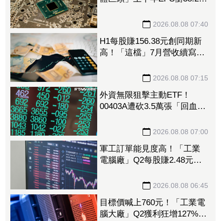
元創新高 探針卡需求火力
全開
2026.08.08 07:40
H1每股賺156.38元創同期新
高！「這檔」7月營收續寫新
高 斥資砸9.42億美元擴大投
資搶AI商機
2026.08.08 07:15
外資無限狙擊主動ETF！
00403A遭砍3.5萬張「回血中
斷」 00981A出貨3.1萬張、
0050也變提款機
2026.08.08 07:00
軍工訂單能見度高！「工業
電腦廠」Q2每股賺2.48元
今、明年營收獲利拚
2026.08.08 06:45
目標價喊上760元！「工業電
腦大廠」Q2獲利狂增127%