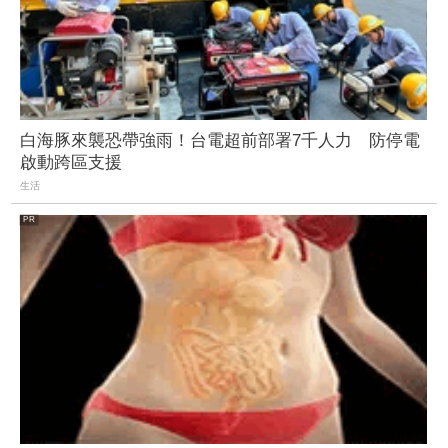
白海豚來襲恐帶強雨！台電超前部署7千人力 防停電
啟動跨區支援
生活