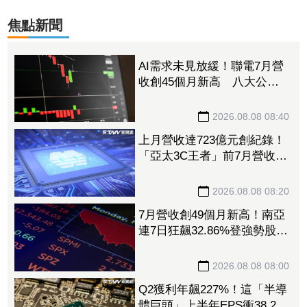
焦點新聞
AI需求未見放緩！聯電7月營
收創45個月新高 八大公股
加碼3.6千張約4.2億元
2026.08.08 08:40
上月營收達723億元創紀錄！
「亞太3C王者」前7月營收逼
近4000億 業務「雙引擎」
年增破140%帶頭衝
2026.08.08 08:20
7月營收創49個月新高！南亞
連7日狂飆32.86%登強勢股
王 電子材料續扮成長引擎
2026.08.08 08:00
Q2獲利年飆227%！這「半導
體巨頭」上半年EPS衝38.24