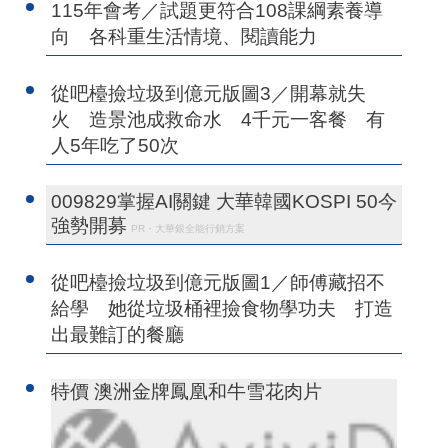
115年會考／試題更符合108課綱素養導
向 各科重生活情境、閱讀能力
從吧檯撿垃圾到億元版圖3／開幕就失
火 造景池成救命水 4千元一客餐 有
人5年吃了50次
009829掌握AI關鍵 大華韓國KOSPI 50今
強勢開募
PR・大華銀全能行銷方案
從吧檯撿垃圾到億元版圖1／師傅藏招不
給學 她從垃圾桶裡撿食物學功夫 打造
出最難訂的餐廳
特價 澳洲金牌鳳凰和牛雪花肉片