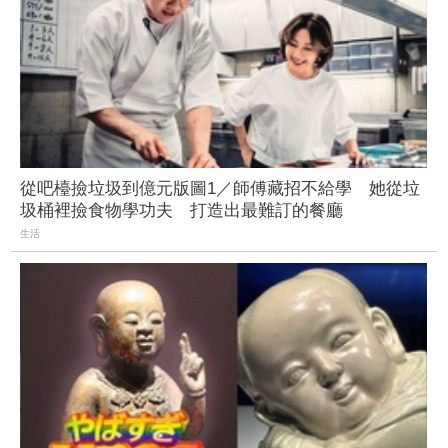
從吧檯撿垃圾到億元版圖1／師傅藏招不給學 她從垃
圾桶裡撿食物學功夫 打造出最難訂的餐廳
生活