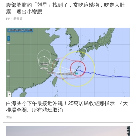
腹部脂肪的「剋星」找到了，常吃這幾物，吃走大肚
囊，瘦出小蠻腰
PR・新素簡
白海豚今下午最接近沖繩！25萬居民收避難指示 4大
機場全關、所有航班取消
生活