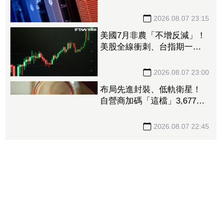
接單動能強大EPS有望衝23
元
2026.08.07 23:15
美國7月非農「不增反減」！
美股全線衝刺、台指期一度
衝破45K
2026.08.07 23:00
布局先進封裝、低軌衛星！
自營商加碼「這檔」3,677萬
元逾1.4千張 加速高值化轉
型
2026.08.07 22:45