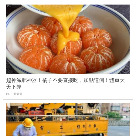
超神減肥神器！橘子不要直接吃，加點這個！體重天
天下降
PR・新素簡