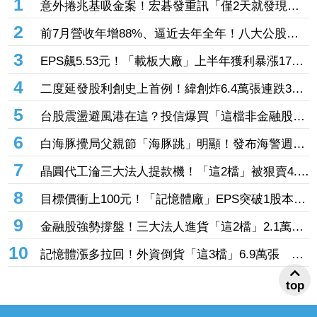
1
意外捲兆基吸金案！宏碁發重訊「僅2天就發現有
問題」辭董座退出經營：內部存在管理缺失
2
前7月營收年增88%、逼近去年全年！八大公股調
節「這檔」13.69億元逾7.4千張
3
EPS飆5.53元！「載板大廠」上半年獲利暴漲177
倍 ABF漲50%、BT漲70%毛利衝高
4
二度延發股利創史上首例！緯創炸6.4萬張連跌3日
登弱勢股王 金管會要求集保、證交所了解
5
台股震盪避風港在這？投信爆買「這檔非金融股」
近7千張居冠 第一金連17買同步上榜
6
白海豚攪局父親節「海豚跳」明顯！發布海警週末
影響最劇 專家：外圍雨帶今晚進入陸地
7
晶圓代工淪三大法人提款機！「這2檔」被狠賣4.9
萬張 聯電中刀失血38.2億元跌4.53%
8
目標價衝上100元！「記憶體廠」EPS突破1股本
DRAM大漲45%＋合作美光獲利迎轉機
9
金融股強勢撐盤！三大法人進貨「這2檔」2.1萬
張 投8.54億元連12日進場三商壽
10
記憶體漲多拉回！外資倒貨「這3檔」6.9萬張 連
賣華邦電2天捲102億元
top