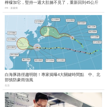
檸檬加它，堅持一週大肚腩不見了，重新回到45公斤
PR・新素簡
白海豚路徑趨明朗！專家揭曝4大關鍵時間點 中、北
部慎防豪雨強風
生活