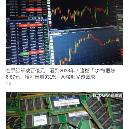
在手訂單破百億元、看到2033年！這檔「Q2每股賺
6.67元」獲利暴增931% AI帶旺光纜需求
財經