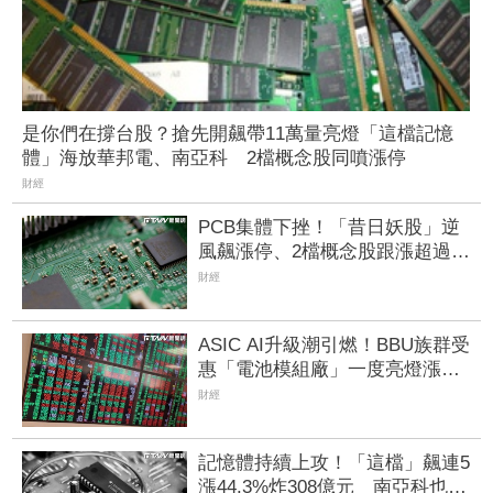
是你們在撐台股？搶先開飆帶11萬量亮燈「這檔記憶
體」海放華邦電、南亞科 2檔概念股同噴漲停
財經
PCB集體下挫！「昔日妖股」逆
風飆漲停、2檔概念股跟漲超過
3% 股民驚：這檔好神奇
財經
ASIC AI升級潮引燃！BBU族群受
惠「電池模組廠」一度亮燈漲
停 順達、加百裕噴半根
財經
記憶體持續上攻！「這檔」飆連5
漲44.3%炸308億元 南亞科也累