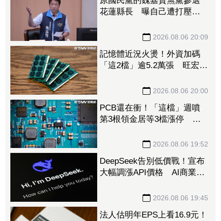
原國民黨的魏嘉賢無黨參選
花蓮縣長 曝自己遭打壓當
花蓮市長水塔還被投毒「次
氯酸鈉」
2026.08.06 20:09
記憶體近況火燙！外資加碼
「這2檔」逾5.2萬張 旺宏獲
投入近17億元、近5日大漲
40%
2026.08.06 20:00
PCB還在衝！「這檔」週噴
第3根領金居等3檔漲停 台
燿連5漲51.5%、景碩累漲
48%
2026.08.06 19:52
DeepSeek告別低價戰！宣布
大幅調漲API價格 AI商業化
邁入新階段
2026.08.06 19:45
法人估明年EPS上看16.9元！