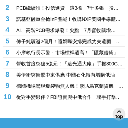
1
緯創發股利二度延遲 若疏失嚴重恐將收回自辦股
務資格
2
PCB繼續漲！投信進貨「這3檔」7千多張 投
33.49億元連5天進場臻鼎
3
諾基亞砸重金搶InP產能！收購NXP美國半導體工
廠 瞄準AI資料中心需求
4
AI、高階PCB需求爆發！尖點「7月營收飆增
102%」連5個月寫單月新高 積極擴充產能
5
傅子純驟逝2個月！遺孀曝安排完成丈夫遺願 淚
憶他曾為「這件事」穿戲服衝回家
6
小摩執行長示警：市場槓桿過高！「隱藏借貸」恐
放大市場波動
7
營收首度突破5億元！「這光通大廠」手握800G、
1.6T高速光模組題材 7月財報年增176.54%
8
美伊衝突衝擊中東供應 中國石化轉向增購俄油
9
德國機場驚現爆裂物無人機！緊貼烏克蘭貨機 內
政部長：不像業餘犯案
10
從對手變夥伴？FBI證實與中俄合作 聯手打擊跨
top
國犯罪