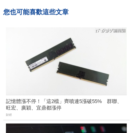
您也可能喜歡這些文章
記憶體漲不停！「這2檔」齊噴連5漲破55% 群聯、
旺宏、廣穎、宜鼎都漲停
財經