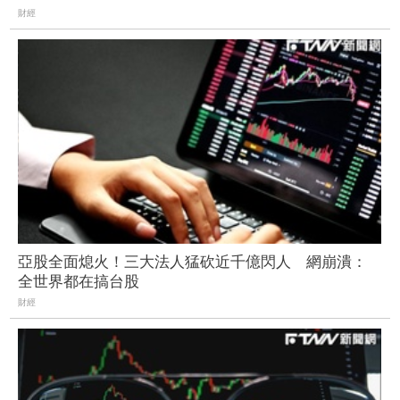
財經
亞股全面熄火！三大法人猛砍近千億閃人 網崩潰：
全世界都在搞台股
財經