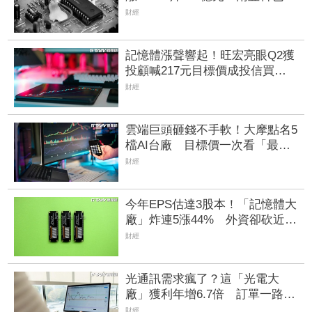
漲40%噴474億元
財經
記憶體漲聲響起！旺宏亮眼Q2獲
投顧喊217元目標價成投信買超
隊長 「這檔」持漲價題材法說
財經
前夕飆漲受矚
雲端巨頭砸錢不手軟！大摩點名5
檔AI台廠 目標價一次看「最高
調升31%」
財經
今年EPS估達3股本！「記憶體大
廠」炸連5漲44% 外資卻砍近
1.8萬張抱回31.5億元
財經
光通訊需求瘋了？這「光電大
廠」獲利年增6.7倍 訂單一路看
到年底、2027也樂觀
財經