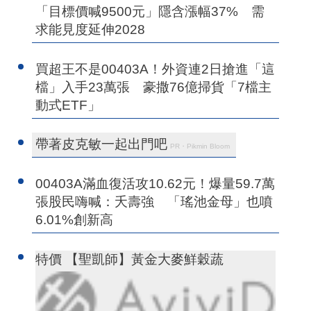
「目標價喊9500元」隱含漲幅37% 需
求能見度延伸2028
買超王不是00403A！外資連2日搶進「這
檔」入手23萬張 豪撒76億掃貨「7檔主
動式ETF」
帶著皮克敏一起出門吧
PR・Pikmin Bloom
00403A滿血復活攻10.62元！爆量59.7萬
張股民嗨喊：夭壽強 「瑤池金母」也噴
6.01%創新高
特價 【聖凱師】黃金大麥鮮穀蔬