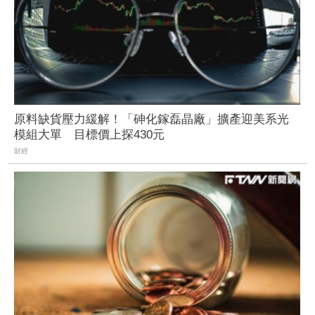
原料缺貨壓力緩解！「砷化鎵磊晶廠」擴產迎美系光
模組大單 目標價上探430元
財經