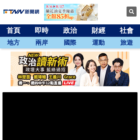
首頁
即時
政治
財經
社會
地方
兩岸
國際
運動
旅遊