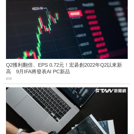
Q2獲利翻倍、EPS 0.72元！宏碁創2022年Q2以來新
高 9月IFA將發表AI PC新品
財經