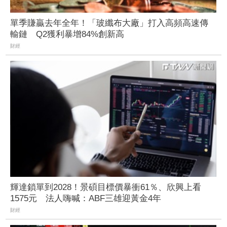
單季賺贏去年全年！「玻纖布大廠」打入高頻高速傳
輸鏈 Q2獲利暴增84%創新高
財經
輝達鎖單到2028！景碩目標價暴衝61％、欣興上看
1575元 法人嗨喊：ABF三雄迎黃金4年
財經