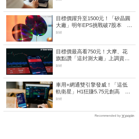
目標價躍升至1500元！「矽晶圓
大廠」明年EPS挑戰破7股本 12
吋晶圓供給吃緊有望受惠
財經
目標價最高看750元！大摩、花
旗點讚「這封測大廠」上調資本
支出達105億美元 Q2獲利寫歷
財經
史次高
車用+網通雙引擎發威！「這低
軌衛星」H1狂賺5.75元創高 智
易同期EPS也刷新紀錄
財經
Recommended by