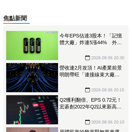
焦點新聞
今年EPS估達3股本！「記憶
體大廠」炸連5漲44% 外資
卻砍近1.8萬張抱回31.5億元
2026.08.06 20:30
營收連2月攻頂！AI產業前景
明朗帶旺「連接線束大廠」
成長 外資目標價喊上3665
元
2026.08.06 20:15
Q2獲利翻倍、EPS 0.72元！
宏碁創2022年Q2以來新高
9月IFA將發表AI PC新品
2026.08.06 20:10