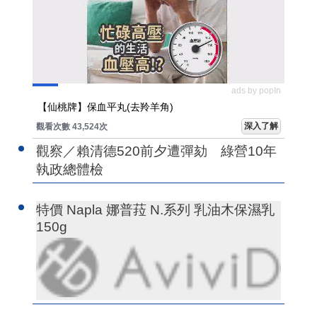
ads by popIn
【仙桃牌】保血平丸(去羚羊角)
深入了解
觀看次數 43,524次
觀察／賴清德520前夕遭彈劾 綠營10年
執政總體檢
特價 Napla 娜普菈 N.系列 乳油木保濕乳
150g