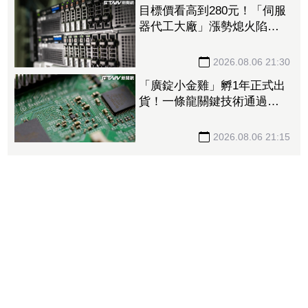
目標價看高到280元！「伺服
器代工大廠」漲勢熄火陷連2
跌 三大法人今出清1.1萬
張、抽回21億元
2026.08.06 21:30
「廣錠小金雞」孵1年正式出
貨！一條龍關鍵技術通過驗
證 拿下美系網通、雲端大
廠訂單
2026.08.06 21:15