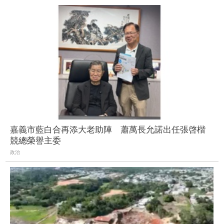
嘉義市藍白合再添大老助陣 蕭萬長允諾出任張啓楷
競總榮譽主委
政治