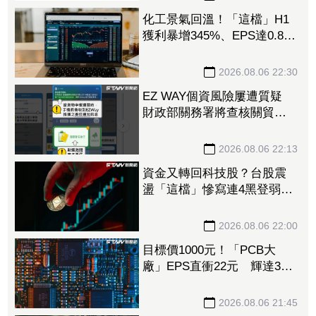
化工景氣回溫！「這檔」H1
獲利暴增345%、EPS達0.89
元 八大公股調節逾千萬元
2026.08.06 22:30
EZ WAY個資風險屢遭質疑
財政部關務署將查核關貿公
司、檢討是否統一收費正式
委任
2026.08.06 22:13
資金又轉回科技股？台股震
盪「這檔」慘寫連4黑登弱勢
股王 國票金、潤泰新也淪
大盤刀下魂
2026.08.06 22:00
目標價1000元！「PCB大
廠」EPS直衝22元 輝達3年
大單＋Vera CPU市占率破5成
後市看旺
2026.08.06 21:45