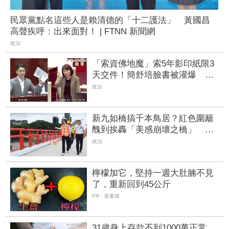
民眾黨點名這些人是賴清德的「十二護法」 黃國昌
高聲疾呼：出來面對！ | FTNN 新聞網
政治
「索資佛地魔」索5年影印紙限3
天交件！簡舒培臉書被灌爆 游
淑慧轟：霸凌沒有權力的基層
政治
新九如橋搞千本鳥居？紅色圍籬
醜到挨轟「美感崩壞之橋」 高
市府急改色滅火
政治
檸檬加它，堅持一週大肚腩不見
了，重新回到45公斤
PR・新素簡
31歲身上存款不到1000萬正常