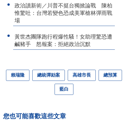
政治讀新術／川普不挺台獨掀論戰 陳柏
惟驚吐：台灣若變色恐成美軍槍林彈雨戰
場
黃世杰團隊跑行程爆性騷！女助理驚恐遭
鹹豬手 怒報案：拒絕政治沉默
賴瑞隆
總統彈劾案
高雄市長
總預算
藍白
您也可能喜歡這些文章