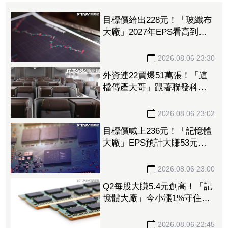
目標價給出228元！「玻纖布
大廠」2027年EPS看高到
15.72元 電子材料放量＋轉
投資挹注營收
2026.08.06 23:30
外資連22買爆51萬張！「這
檔傳產大哥」跟著聯發科發
大財 打造高效通道營收創
新高
2026.08.06 23:02
目標價喊上236元！「記憶體
大廠」EPS預計大賺53元
DRAM漲50%、Flash漲30%
獲利大增
2026.08.06 23:00
Q2每股大賺5.4元創高！「記
憶體大廠」今小漲1%守住連
5紅 自營商卻脫手449張、
抱回7549萬元
2026.08.06 22:45