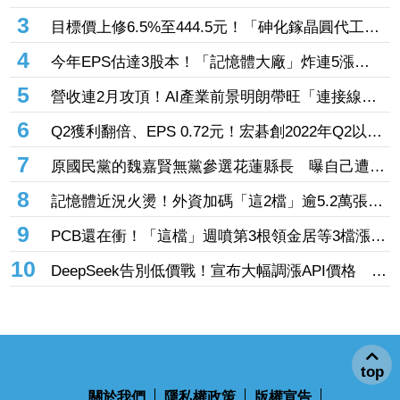
229億元連4日補貨南亞科
3
目標價上修6.5%至444.5元！「砷化鎵晶圓代工
廠」7月營收創4年半新高 1.6T光通訊開始貢獻營
4
今年EPS估達3股本！「記憶體大廠」炸連5漲
收
44% 外資卻砍近1.8萬張抱回31.5億元
5
營收連2月攻頂！AI產業前景明朗帶旺「連接線束
大廠」成長 外資目標價喊上3665元
6
Q2獲利翻倍、EPS 0.72元！宏碁創2022年Q2以來
新高 9月IFA將發表AI PC新品
7
原國民黨的魏嘉賢無黨參選花蓮縣長 曝自己遭打
壓當花蓮市長水塔還被投毒「次氯酸鈉」
8
記憶體近況火燙！外資加碼「這2檔」逾5.2萬張
旺宏獲投入近17億元、近5日大漲40%
9
PCB還在衝！「這檔」週噴第3根領金居等3檔漲
停 台燿連5漲51.5%、景碩累漲48%
10
DeepSeek告別低價戰！宣布大幅調漲API價格 AI
商業化邁入新階段
top
關於我們
隱私權政策
版權宣告