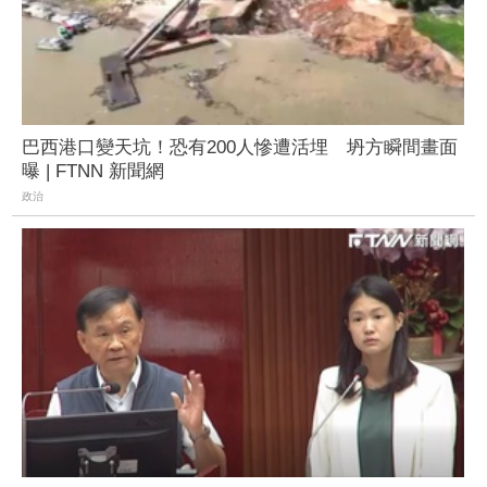
巴西港口變天坑！恐有200人慘遭活埋 坍方瞬間畫面
曝 | FTNN 新聞網
政治