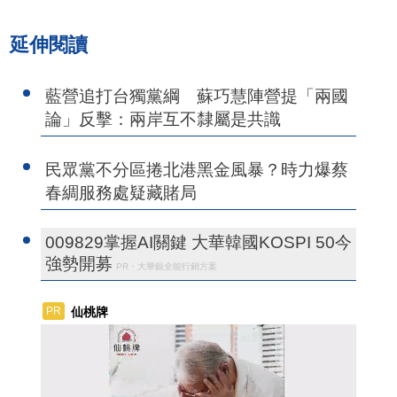
延伸閱讀
藍營追打台獨黨綱 蘇巧慧陣營提「兩國
論」反擊：兩岸互不隸屬是共識
民眾黨不分區捲北港黑金風暴？時力爆蔡
春綢服務處疑藏賭局
009829掌握AI關鍵 大華韓國KOSPI 50今
強勢開募
PR・大華銀全能行銷方案
仙桃牌
PR