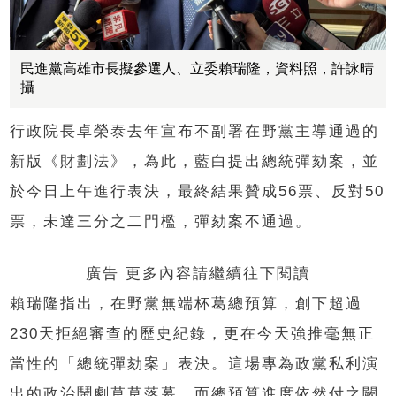
民進黨高雄市長擬參選人、立委賴瑞隆，資料照，許詠晴
攝
行政院長卓榮泰去年宣布不副署在野黨主導通過的
新版《財劃法》，為此，藍白提出總統彈劾案，並
於今日上午進行表決，最終結果贊成56票、反對50
票，未達三分之二門檻，彈劾案不通過。
廣告 更多內容請繼續往下閱讀
賴瑞隆指出，在野黨無端杯葛總預算，創下超過
230天拒絕審查的歷史紀錄，更在今天強推毫無正
當性的「總統彈劾案」表決。這場專為政黨私利演
出的政治鬧劇草草落幕，而總預算進度依然付之闕