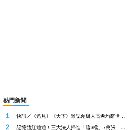
熱門新聞
1
快訊／《遠見》《天下》雜誌創辦人高希均辭世
享耆壽90歲
2
記憶體紅通通！三大法人掃進「這3檔」7萬張 砸