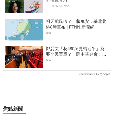
PR・NIKE AIR MAX
明天颱風假？ 蔣萬安：基北北
桃8時宣布 | FTNN 新聞網
政治
鄭麗文「花480萬見習近平」竟
要全民買單？ 民主基金會：補
助申請沒撤回
政治
Recommended by
焦點新聞