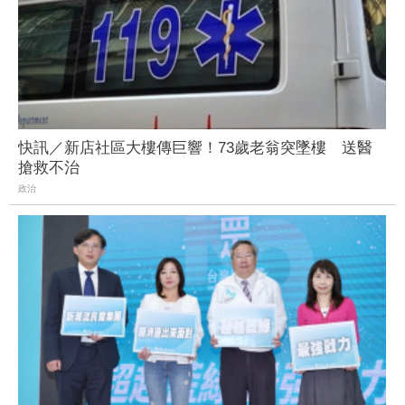
快訊／新店社區大樓傳巨響！73歲老翁突墜樓 送醫
搶救不治
政治