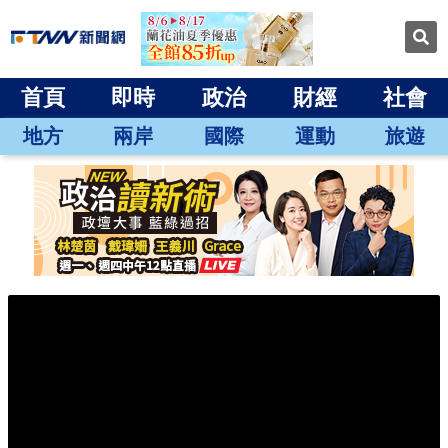
首頁
即時
政治
財經
社會
地方
兩岸
國際
運動
旅遊