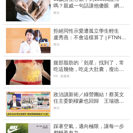
嗎？親戚一句話讓他傻眼 網曝
真相：不吃不喝也很難有
政治
拒絕同性示愛遭孤立學生輕生
盧秀燕：不會這樣算了 | FTNN
新聞網
政治
腹部脂肪的「剋星」找到了，常
吃這幾物，吃走大肚囊，瘦出小
蠻腰
PR・新素簡
政治讀新術／綠營團結！蔡英文
任主委劉櫂豪也回歸 王瑞德預
言：民進黨最接近拿下台東的一
政治
次
踩著空氣，邁向極限，讓每一步
都輕盈有力