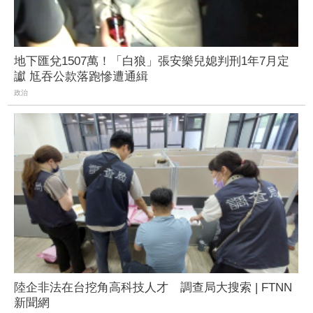
地下匯兌1507萬！「白狼」張安樂兒媳判刑1年7月定
讞 尪吞公款落跑慘遭通緝
政治
陸企非法在台挖角高科技人才 調查局大搜索 | FTNN
新聞網