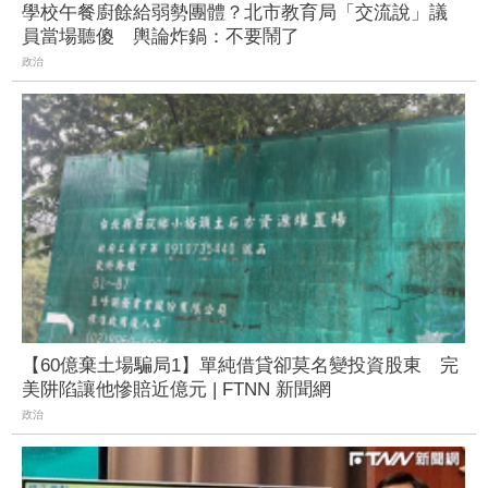
學校午餐廚餘給弱勢團體？北市教育局「交流說」議
員當場聽傻 輿論炸鍋：不要鬧了
政治
【60億棄土場騙局1】單純借貸卻莫名變投資股東 完
美阱陷讓他慘賠近億元 | FTNN 新聞網
政治