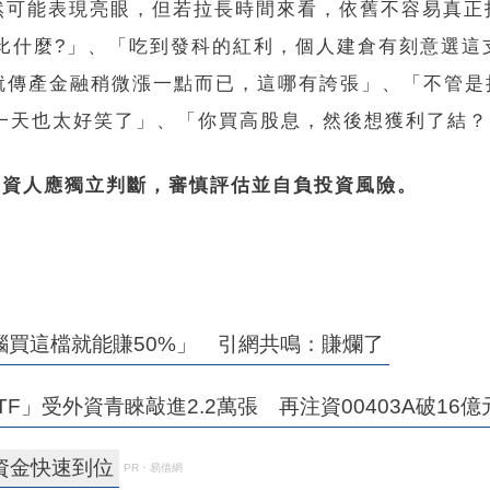
然可能表現亮眼，但若拉長時間來看，依舊不容易真正
是要比什麼?」、「吃到發科的紅利，個人建倉有刻意選這
就傳產金融稍微漲一點而已，這哪有誇張」、「不管是
一天也太好笑了」、「你買高股息，然後想獲利了結？
投資人應獨立判斷，審慎評估並自負投資風險。
腦買這檔就能賺50%」 引網共鳴：賺爛了
」受外資青睞敲進2.2萬張 再注資00403A破16億
資金快速到位
PR・易借網