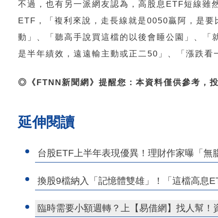
不過，也有另一派網友認為，高股息ETF短線雖
ETF，「複利來說，走長線就是0050贏阿，
動」、「聽高手說買這檔的以後會睡公園」、「
是半年績效，遠遠輸主動或正二50」、「漲跌看
◎《FTNN新聞網》提醒您：本資料僅供參考，
延伸閱讀
台股ETF上半年表現優異！理財作家曝「無
換股9檔納入「記憶體雙雄」！「這檔高息ETF
臨時需要小額週轉？上【易借網】找人幫！