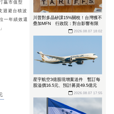
打贏市值型
支迴避台積波
川普對多晶矽課15%關稅！台灣獲不
拉一年績效還
疊加MFN 行政院：對台影響有限
」
2026.08.07 18:02
星宇航空3億股現增案送件 暫訂每
股溢價16.5元、預計募資49.5億元
2026.08.07 17:55
元