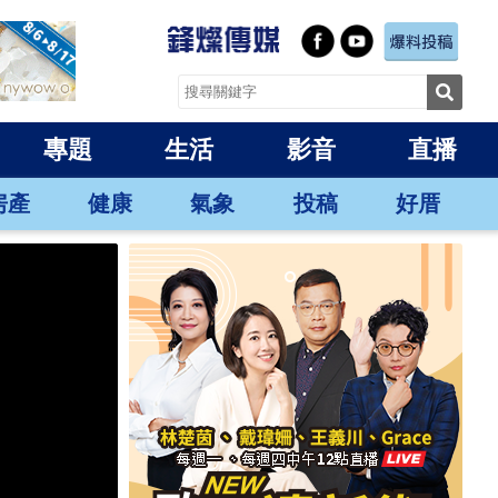
專題
生活
影音
直播
房產
健康
氣象
投稿
好厝