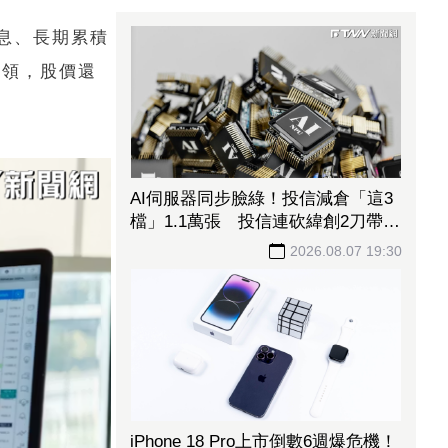
息、長期累積
照領，股價還
AI伺服器同步臉綠！投信減倉「這3
檔」1.1萬張 投信連砍緯創2刀帶走
18.96億元
2026.08.07 19:30
iPhone 18 Pro上市倒數6週爆危機！