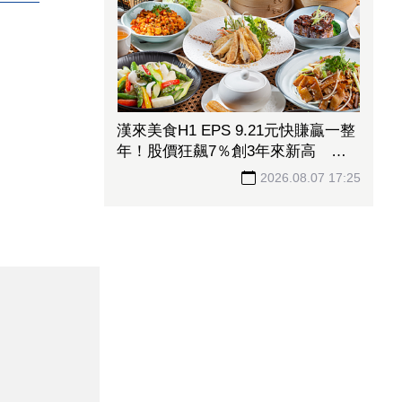
漢來美食H1 EPS 9.21元快賺贏一整
年！股價狂飆7％創3年來新高
「最難訂Buffet」瘋狂吸金
2026.08.07 17:25