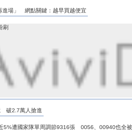
再進場」 網點關鍵：越早買越便宜
小粉刷
 破2.7萬人搶進
%遭國家隊單周調節9316張 0056、00940也全