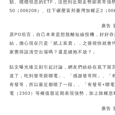
額、穩穩領息的ETF，沒想到近期走勢卻異常強
50（006208）、往下碾壓富邦臺灣加權正2（00
廣告
原PO坦言，自己本來是想脫離短線投機，好好存
結，擔心現在只是「紙上富貴」，之後很快就會
家覺得該清空出場嗎？還是續抱不放？」
貼文曝光後立刻引起討論，網友們紛紛在底下留言
道了，吃到發哥跟聯電」、「感謝發哥阿」、「有
有發哥，所以最近都噴了一段」、「有發哥+聯電的
電（2303）等權值股近期表現強勢，加上除權息
廣告