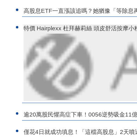
高股息ETF一直漲該追嗎？她猶豫「等除息
特價 Hairplexx 杜拜赫莉絲 頭皮舒活按摩
逾20萬股民懼高症下車！0056逆勢吸金11億
僅花4日就成功填息！「這檔高股息」2天噴近5