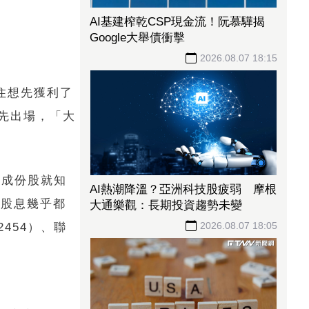
AI基建榨乾CSP現金流！阮慕驊揭
Google大舉債衝擊
2026.08.07 18:15
住想先獲利了
先出場，「大
看成份股就知
AI熱潮降溫？亞洲科技股疲弱 摩根
高股息幾乎都
大通樂觀：長期投資趨勢未變
2026.08.07 18:05
454）、聯