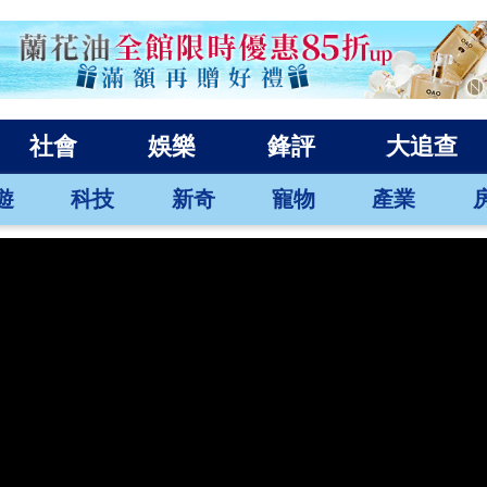
社會
娛樂
鋒評
大追查
遊
科技
新奇
寵物
產業