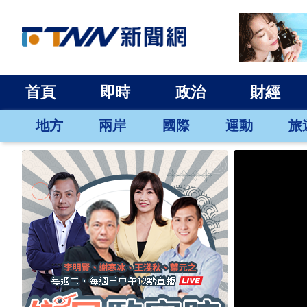
首頁
即時
政治
財經
地方
兩岸
國際
運動
旅