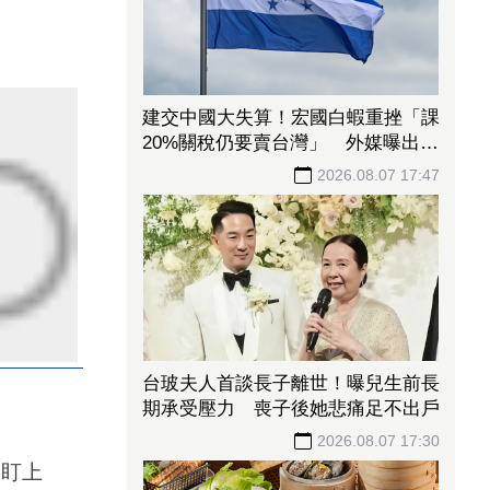
建交中國大失算！宏國白蝦重挫「課
20%關稅仍要賣台灣」 外媒曝出口
量差4倍
2026.08.07 17:47
台玻夫人首談長子離世！曝兒生前長
期承受壓力 喪子後她悲痛足不出戶
2026.08.07 17:30
被盯上