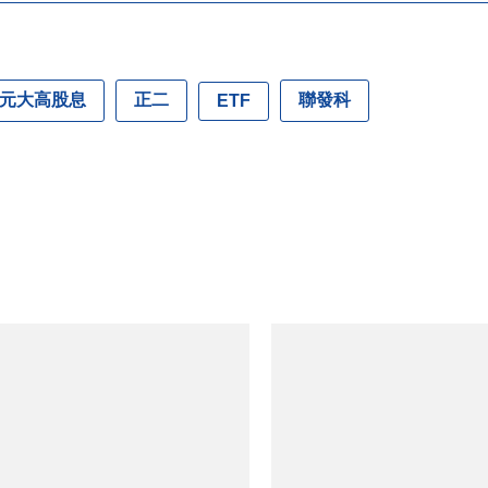
元大高股息
正二
聯發科
ETF