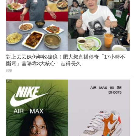
對上丟丟妹仍年收破億！肥大叔直播傳奇「17小時不
斷電」昔曝靠3大核心：走得長久
娛樂