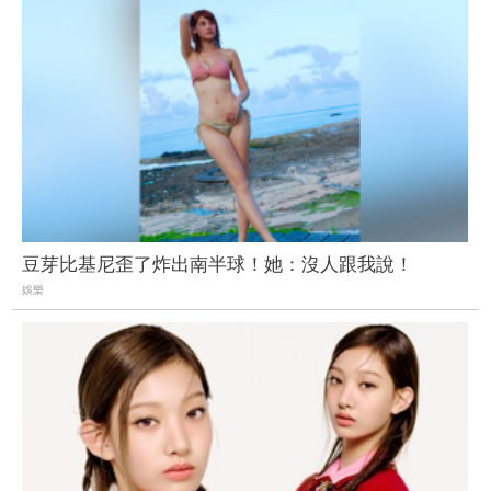
豆芽比基尼歪了炸出南半球！她：沒人跟我說！
娛樂