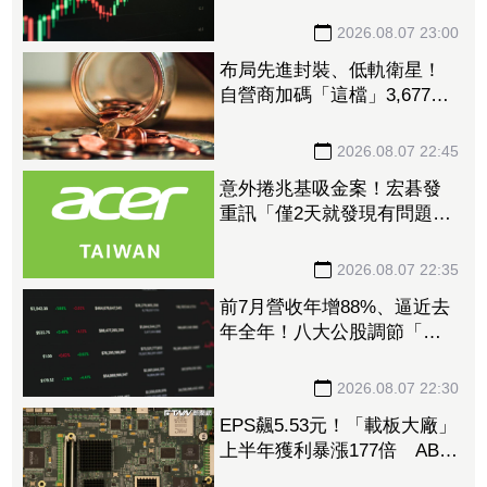
衝破45K
2026.08.07 23:00
布局先進封裝、低軌衛星！
自營商加碼「這檔」3,677萬
元逾1.4千張 加速高值化轉
型
2026.08.07 22:45
意外捲兆基吸金案！宏碁發
重訊「僅2天就發現有問題」
辭董座退出經營：內部存在
管理缺失
2026.08.07 22:35
前7月營收年增88%、逼近去
年全年！八大公股調節「這
檔」13.69億元逾7.4千張
2026.08.07 22:30
EPS飆5.53元！「載板大廠」
上半年獲利暴漲177倍 ABF
漲50%、BT漲70%毛利衝高