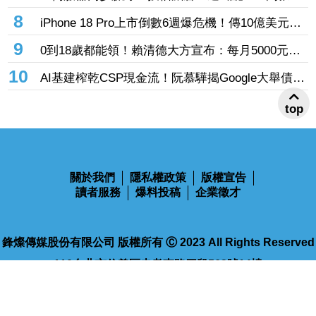
投信連砍緯創2刀帶走18.96億元
8
iPhone 18 Pro上市倒數6週爆危機！傳10億美元晶
片卡封裝「躺在廠房」 恐面臨庫存不足
9
0到18歲都能領！賴清德大方宣布：每月5000元成
長津貼 婚、產假全面加碼
10
AI基建榨乾CSP現金流！阮慕驊揭Google大舉債衝
擊
top
關於我們
隱私權政策
版權宣告
讀者服務
爆料投稿
企業徵才
鋒燦傳媒股份有限公司 版權所有 Ⓒ 2023 All Rights Reserved
110台北市信義區忠孝東路四段563號14樓
電話：02-2768-9100
傳真：02-2768-9102