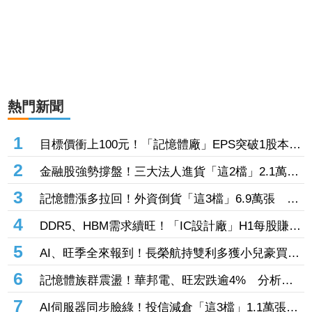
熱門新聞
1
目標價衝上100元！「記憶體廠」EPS突破1股本
DRAM大漲45%＋合作美光獲利迎轉機
2
金融股強勢撐盤！三大法人進貨「這2檔」2.1萬
張 投8.54億元連12日進場三商壽
3
記憶體漲多拉回！外資倒貨「這3檔」6.9萬張 連
賣華邦電2天捲102億元
4
DDR5、HBM需求續旺！「IC設計廠」H1每股賺
9.13元 董座：搶晶圓產能比毛利率更重要
5
AI、旺季全來報到！長榮航持雙利多獲小兒豪買逾
53萬張成寵兒 「這檔」前7月營收狂超去年全年
6
記憶體族群震盪！華邦電、旺宏跌逾4% 分析師
也獲青睞
點名「這2檔」多頭：布局看技術面
7
AI伺服器同步臉綠！投信減倉「這3檔」1.1萬張