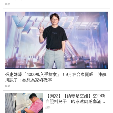
娛樂
張惠妹爆「4000萬入手標案」！9月在台東開唱 陳鎮
川認了：她想為家鄉做事
娛樂
【獨家】【嬌妻是空姐】空中獨
自照料兒子 哈孝遠肉感塞滿座
位 | FTNN 新聞網
娛樂