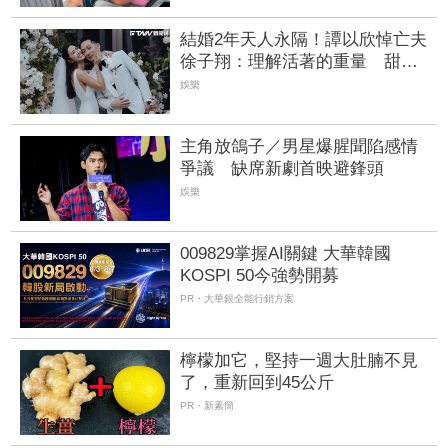
結婚2年天人永隔！譚以欣悼亡夫
徐子翔：理解活著的重量 甜蜜
婚紗照引鼻酸
娛樂
主角放鴿子／男星爆腥聞陷感情
爭議 缺席新劇首映避鋒頭
娛樂
009829掌握AI關鍵 大華韓國
KOSPI 50今強勢開募
PR・大華銀全能行銷方案
檸檬加它，堅持一週大肚腩不見
了，重新回到45公斤
PR・新素簡