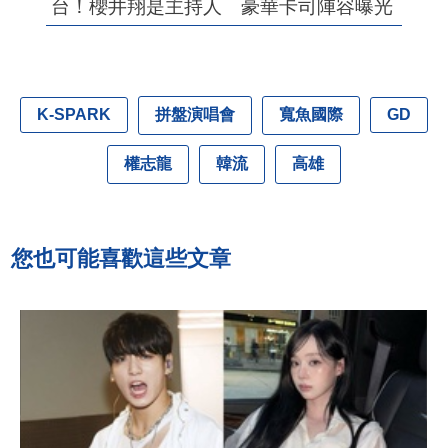
台！櫻井翔是主持人 豪華卡司陣容曝光
拼盤演唱會
寬魚國際
K-SPARK
GD
權志龍
韓流
高雄
您也可能喜歡這些文章