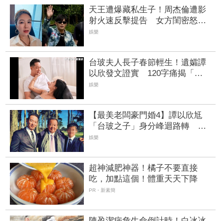
天王遭爆藏私生子！周杰倫遭影
射火速反擊提告 女方閨密怒揭
真相
娛樂
台玻夫人長子春節輕生！遺孀譚
以欣發文證實 120字痛揭「不
實內容是二次傷害」
娛樂
【最美老闆豪門婚4】譚以欣尪
「台玻之子」身分峰迴路轉 企
業界都市傳說一次看 | FTNN 新
娛樂
聞網
超神減肥神器！橘子不要直接
吃，加點這個！體重天天下降
PR・新素簡
陳盈潔病危生命倒計時！白冰冰