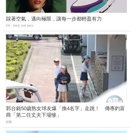
踩著空氣，邁向極限，讓每一步都輕盈有力
PR・NIKE AIR MAX
郭台銘50歲熟女球友爆「換4名字」走跳！ 傳專釣富
商「第二任丈夫下場慘」
娛樂