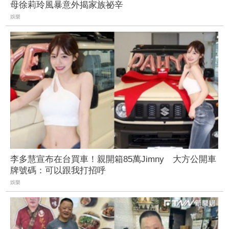
母徐莉玲風暴意外揭家族祕辛
娛樂
李多慧宣布在台買車！親開箱85萬Jimny 大方公開車
牌號碼：可以跟我打招呼
娛樂