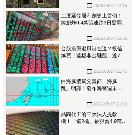
2026.08.07 22:15
二度延發股利創史上首例！
緯創炸6.4萬張連跌3日登弱勢
股王 金管會要求集保、證
交所了解
2026.08.07 22:00
台股震盪避風港在這？投信
爆買「這檔非金融股」近7千
張居冠 第一金連17買同步
上榜
2026.08.07 21:45
白海豚攪局父親節「海豚
跳」明顯！發布海警週末影
響最劇 專家：外圍雨帶今
晚進入陸地
2026.08.07 21:39
晶圓代工淪三大法人提款
機！「這2檔」被狠賣4.9萬
張 聯電中刀失血38.2億元跌
4.53%