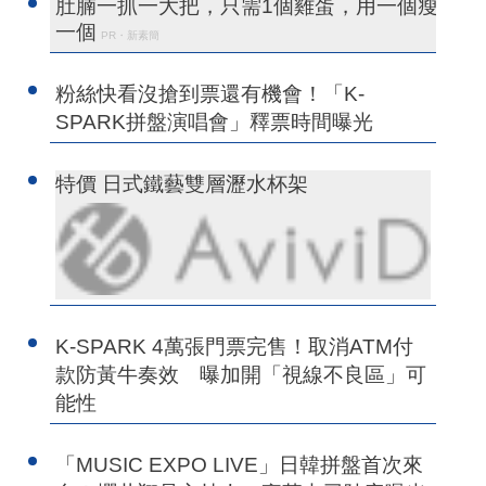
肚腩一抓一大把，只需1個雞蛋，用一個瘦
一個
PR・新素簡
粉絲快看沒搶到票還有機會！「K-
SPARK拼盤演唱會」釋票時間曝光
特價 日式鐵藝雙層瀝水杯架
K-SPARK 4萬張門票完售！取消ATM付
款防黃牛奏效 曝加開「視線不良區」可
能性
「MUSIC EXPO LIVE」日韓拼盤首次來