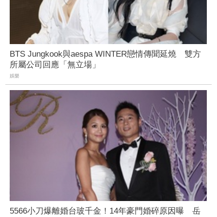
BTS Jungkook與aespa WINTER戀情傳聞延燒 雙方
所屬公司回應「無立場」
娛樂
5566小刀爆離婚台玻千金！14年豪門婚碎原因曝 岳