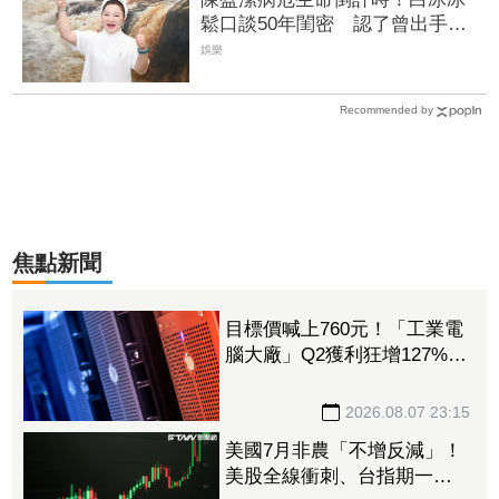
鬆口談50年閨密 認了曾出手金
援
娛樂
Recommended by
焦點新聞
目標價喊上760元！「工業電
腦大廠」Q2獲利狂增127%
接單動能強大EPS有望衝23
元
2026.08.07 23:15
美國7月非農「不增反減」！
美股全線衝刺、台指期一度