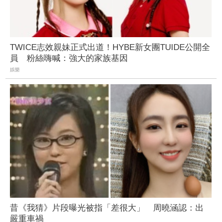
TWICE志效親妹正式出道！HYBE新女團TUIDE公開全
員 粉絲嗨喊：強大的家族基因
娛樂
昔《我猜》片段曝光被指「差很大」 周曉涵認：出
嚴重車禍