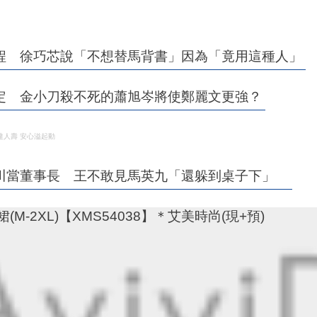
程 徐巧芯說「不想替馬背書」因為「竟用這種人」
定 金小刀殺不死的蕭旭岑將使鄭麗文更強？
達人壽 安心溢起動
川當董事長 王不敢見馬英九「還躲到桌子下」
-2XL)【XMS54038】＊艾美時尚(現+預)