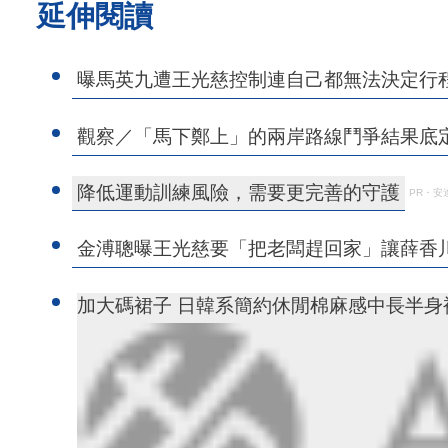
延伸閱讀
曝馬英九遭王光慈控制連自己都無法決定行
觀察／「馬下鄭上」的兩岸路線鬥爭結果底
降低運動訓練風險，需要更完善的守護
PR・安
金溥聰曝王光慈要「把老闆趕回家」讓薛香
加大碼裙子 日韓系簡約休閒棉麻感中長半身裙(M