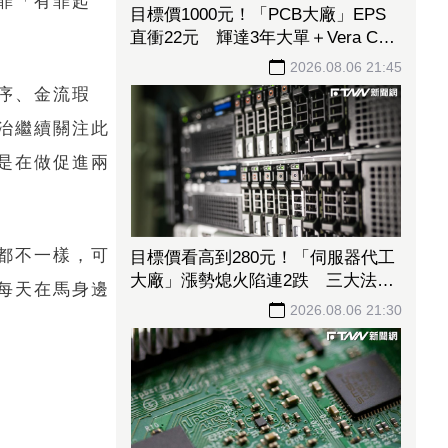
罪「有罪起
目標價1000元！「PCB大廠」EPS
直衝22元 輝達3年大單＋Vera CPU
市占率破5成後市看旺
2026.08.06 21:45
序、金流瑕
治繼續關注此
是在做促進兩
都不一樣，可
目標價看高到280元！「伺服器代工
大廠」漲勢熄火陷連2跌 三大法人
每天在馬身邊
今出清1.1萬張、抽回21億元
2026.08.06 21:30