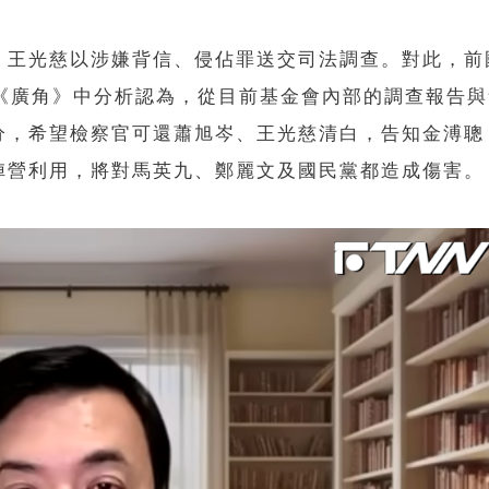
、王光慈以涉嫌背信、侵佔罪送交司法調查。對此，前
目《廣角》中分析認為，從目前基金會內部的調查報告
分，希望檢察官可還蕭旭岑、王光慈清白，告知金溥聰
陣營利用，將對馬英九、鄭麗文及國民黨都造成傷害。