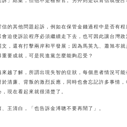
起訴」結案，但他不是檢察官。另外則是以背信或侵占
背信的其他問題起訴，例如在保管金錢過程中是否有程
樣會迫使訴訟程序必須繼續走下去，也可因此讓台灣政
麗文，還有打擊兩岸和平發展；因為馬英九、蕭旭岑就
得重要成就，可是民進黨怎麼能夠忍受？
越來越了解，所謂出現失智的症狀，每個患者情況可能
對於清廉、背叛的激烈反應，同時也會忘記許多事情，
心，現在看起來就很清楚了。
蕭、王清白，「也告訴金溥聰不要再鬧了」。