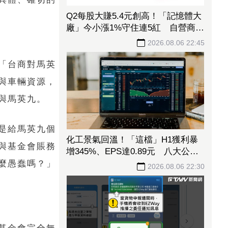
Q2每股大賺5.4元創高！「記憶體大
廠」今小漲1%守住連5紅 自營商卻
脫手449張、抱回7549萬元
2026.08.06 22:45
「台商對馬英
與車輛資源，
與馬英九。
是給馬英九個
化工景氣回溫！「這檔」H1獲利暴
與基金會賬務
增345%、EPS達0.89元 八大公股
調節逾千萬元
麼愚蠢嗎？」
2026.08.06 22:30