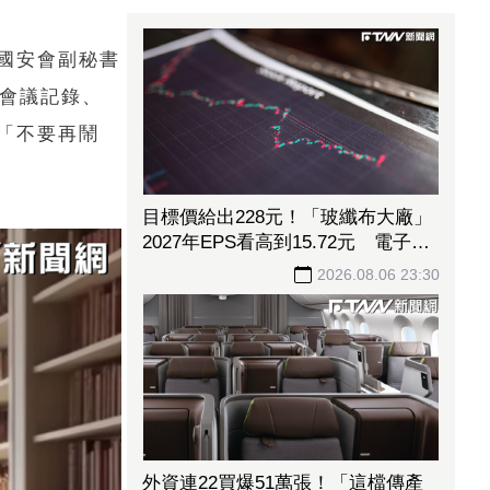
國安會副秘書
與會議記錄、
「不要再鬧
目標價給出228元！「玻纖布大廠」
2027年EPS看高到15.72元 電子材
料放量＋轉投資挹注營收
2026.08.06 23:30
外資連22買爆51萬張！「這檔傳產