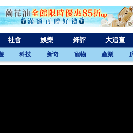
社會
娛樂
鋒評
大追查
遊
科技
新奇
寵物
產業