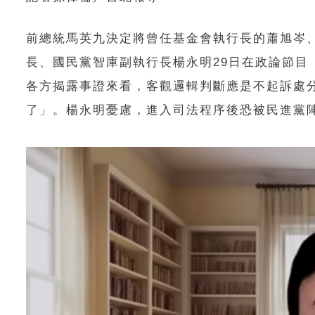
前總統馬英九決定將曾任基金會執行長的蕭旭岑
長、國民黨智庫副執行長楊永明29日在政論節
各方揭露事證來看，客觀邏輯判斷應是不起訴處
了」。楊永明憂慮，進入司法程序後恐被民進黨