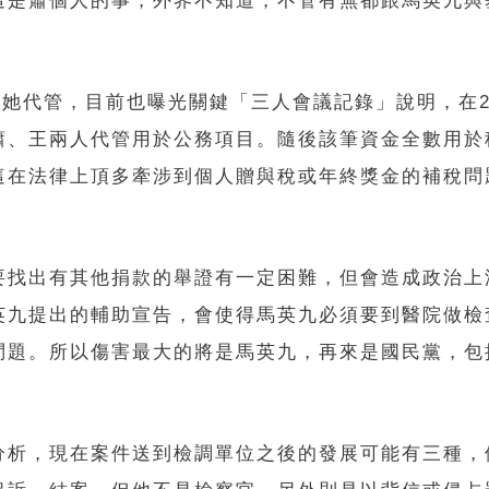
這是蕭個人的事，外界不知道，不管有無都跟馬英九與
她代管，目前也曝光關鍵「三人會議記錄」說明，在20
蕭、王兩人代管用於公務項目。隨後該筆資金全數用於
這在法律上頂多牽涉到個人贈與稅或年終獎金的補稅問
要找出有其他捐款的舉證有一定困難，但會造成政治上
英九提出的輔助宣告，會使得馬英九必須要到醫院做檢
問題。所以傷害最大的將是馬英九，再來是國民黨，包
分析，現在案件送到檢調單位之後的發展可能有三種，