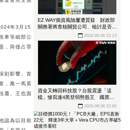
基金會完全無
EZ WAY個資風險屢遭質疑 財政部
關務署將查核關貿公司、檢討是否統
24年3月15
一收費正式委任
2026.08.06 22:13
租車等細部公
題，與侵占罪
深刻影響。首
查，萬一馬英
資金又轉回科技股？台股震盪「這
括蕭、王也面
檔」慘寫連4黑登弱勢股王 國票
金、潤泰新也淪大盤刀下魂
2026.08.06 22:00
他認為以目前