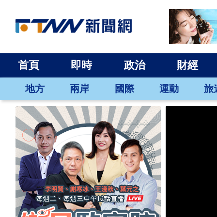
首頁
即時
政治
財經
地方
兩岸
國際
運動
旅