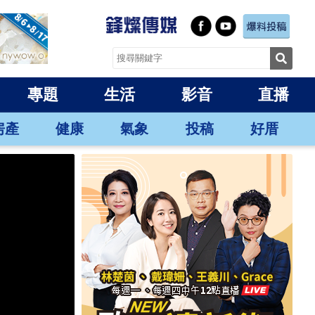
專題
生活
影音
直播
房產
健康
氣象
投稿
好厝