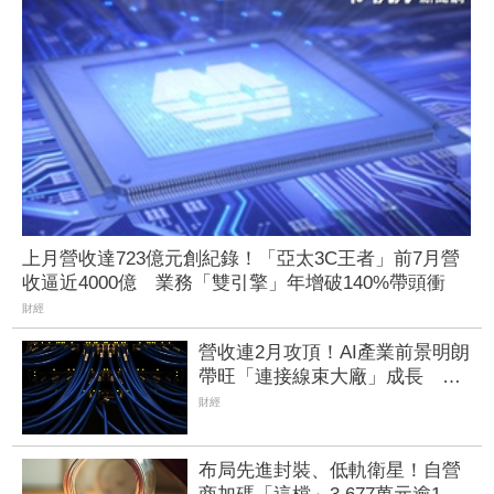
上月營收達723億元創紀錄！「亞太3C王者」前7月營
收逼近4000億 業務「雙引擎」年增破140%帶頭衝
財經
營收連2月攻頂！AI產業前景明朗
帶旺「連接線束大廠」成長 外
資目標價喊上3665元
財經
布局先進封裝、低軌衛星！自營