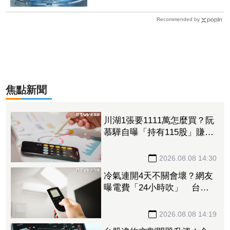
Recommended by
焦點新聞
川湖1張要1111萬怎麼買？阮
慕驊自曝「持有115股」賺近
30萬 教戰小資族：報酬率
不會變
2026.08.08 14:30
冷氣連開4天不關會壞？網友
曝電費「24小時吹」 台電
揭省電關鍵
2026.08.08 14:19