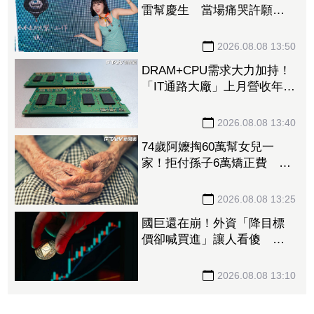
雷幫慶生 當場痛哭許願
「我要當電影女主角」
2026.08.08 13:50
DRAM+CPU需求大力加持！
「IT通路大廠」上月營收年增
102% 昨股價死守79元防線
2026.08.08 13:40
74歲阿嬤掏60萬幫女兒一
家！拒付孫子6萬矯正費 2
個月幾乎斷聯
2026.08.08 13:25
國巨還在崩！外資「降目標
價卻喊買進」讓人看傻 達
人「3指標」分析：估值合理
修正
2026.08.08 13:10