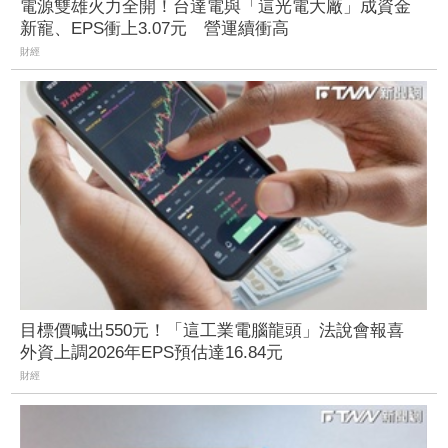
電源雙雄火力全開！台達電與「這光電大廠」成資金
新寵、EPS衝上3.07元 營運續衝高
財經
目標價喊出550元！「這工業電腦龍頭」法說會報喜
外資上調2026年EPS預估達16.84元
財經