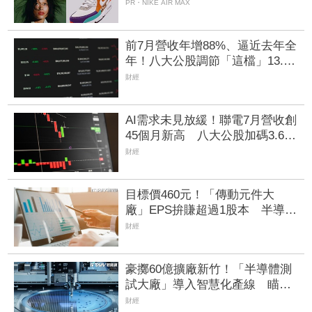
PR・NIKE AIR MAX
前7月營收年增88%、逼近去年全
年！八大公股調節「這檔」13.69
億元逾7.4千張
財經
AI需求未見放緩！聯電7月營收創
45個月新高 八大公股加碼3.6千
張約4.2億元
財經
目標價460元！「傳動元件大
廠」EPS拚賺超過1股本 半導體
設備需求爆發、漲價有戲
財經
豪擲60億擴廠新竹！「半導體測
試大廠」導入智慧化產線 瞄準
AI資料中心與車用半導體
財經