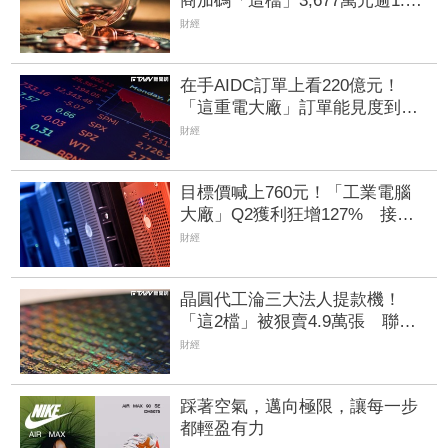
商加碼「這檔」3,677萬元逾1.4
千張 加速高值化轉型
財經
在手AIDC訂單上看220億元！
「這重電大廠」訂單能見度到
2029年 領士電共喊：產業5年
財經
熱度不減
目標價喊上760元！「工業電腦
大廠」Q2獲利狂增127% 接單
動能強大EPS有望衝23元
財經
晶圓代工淪三大法人提款機！
「這2檔」被狠賣4.9萬張 聯電
中刀失血38.2億元跌4.53%
財經
踩著空氣，邁向極限，讓每一步
都輕盈有力