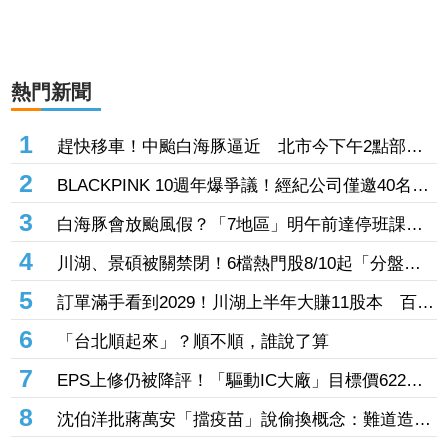
熱門新聞
1
趕快移車！中颱白海豚逼近 北市今下午2點部分
水門只出不進「晚間8點關閉」
2
BLACKPINK 10週年爆爭議！經紀公司僅邀40名粉
絲同樂 Jisoo親道歉：心情很沉重
3
白海豚會放颱風假？「7地區」明午前達停班課標
準 桃竹苗山區上榜
4
川湖、景碩被關禁閉！6檔熱門股8/10起「分盤交
易」57檔注意股名單一次看
5
訂單滿手看到2029！川湖上半年大賺11股本 百億
擴產計畫提前開跑
6
「台北順起來」？順不順，誰說了算
7
EPS上修仍被降評！「驅動IC大廠」目標價622
元 記憶體、晶圓代工、封測3大成本壓力浮現
8
沈伯洋批蔣萬安「擋疫苗」說偷換概念：難道造謠
後不用負責？