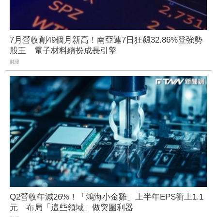
7月營收創49個月新高！南亞連7日狂飆32.86%登強勢
股王 電子材料續扮成長引擎
財經
Q2營收年減26%！「鴻海小金雞」上半年EPS衝上1.1
元 布局「這些領域」做突圍利器