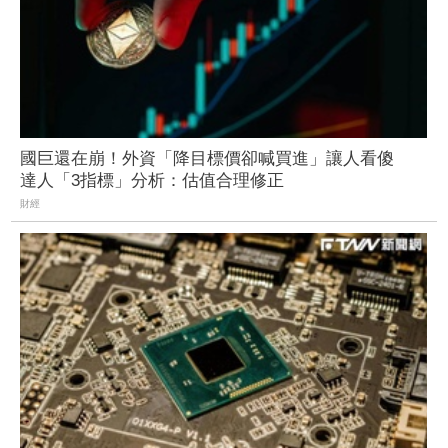
國巨還在崩！外資「降目標價卻喊買進」讓人看傻
達人「3指標」分析：估值合理修正
財經