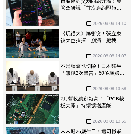
台股違約交割問題升溫！金
管會研議「首次違約即預收
款券」 投資人炸鍋：乾脆改
T+0
2026.08.08 14:10
《玩很大》爆衝突！張立東
被大芭指揮 崩潰「把我當
狗使喚嗎」
2026.08.08 14:07
不是腫瘤也切除！日本醫生
「無視2次警告」50多歲婦四
肢癱瘓 院方鞠躬謝罪
2026.08.08 13:58
7月營收續創新高！「PCB載
板大廠」持續擴增產能 高
階訂單、價格調漲帶旺下半
年
2026.08.08 13:55
木木迎26歲生日！遭司機暴