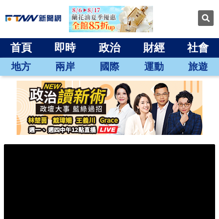
首頁
即時
政治
財經
社會
地方
兩岸
國際
運動
旅遊