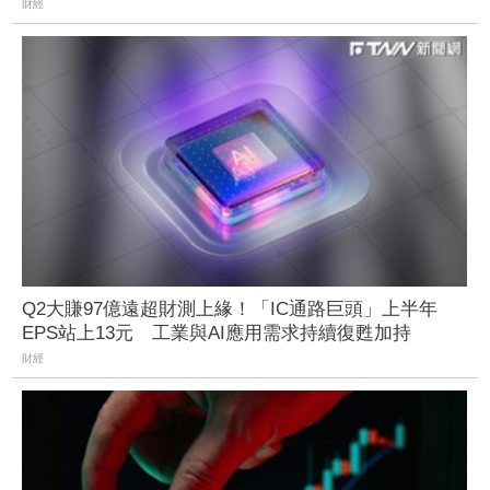
財經
Q2大賺97億遠超財測上緣！「IC通路巨頭」上半年
EPS站上13元 工業與AI應用需求持續復甦加持
財經