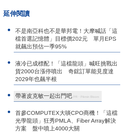
延伸閱讀
不是南亞科也不是華邦電！大摩喊話「這
檔首選記憶體」目標價202元 單月EPS
就飆出預估一季95%
液冷已成標配！「這檔龍頭」喊旺挑戰出
貨2000台漲停噴出 奇鋐訂單能見度達
2029年也飆半根
帶著皮克敏一起出門吧
PR・Pikmin Bloom
首參COMPUTEX大啖CPO商機！「這檔
光學龍頭」狂秀PMLA、Fiber Array解決
方案 盤中噴上4000大關