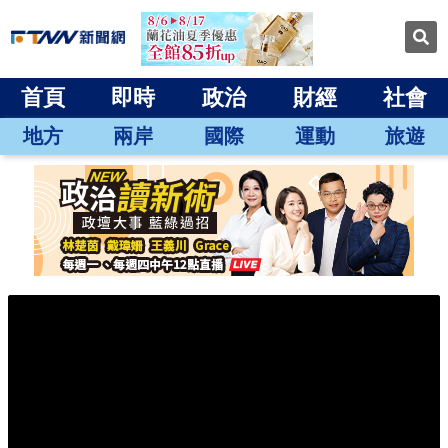
首頁
即時
政治
財經
社會
地方
兩岸
國際
運動
旅遊