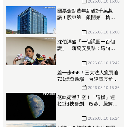
團：要看歲入規模
2026.08.10 16:00
國票金副董年薪破2千萬惹
議！股東第一銀開第一槍：
檢討薪酬結構合理性
2026.08.10 16:00
沈伯洋酸「一個謊圓一百個
謊」 蔣萬安反擊：這句套
民進黨最適合
2026.08.10 15:42
差一步45K！三大法人瘋買逾
731億齊進場 台達電亮燈、
AI族群集體勁揚
2026.08.10 15:36
低軌衛星升空！「這檔」連
拉2根挾群創、啟碁、騰輝漲