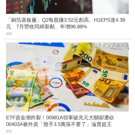
「銅箔基板廠」Q2每股賺3.52元創高、H1EPS達4.39
元 7月營收同締新猷、年增96.88%
財經
ETF資金潮炸裂！00981A領軍破兆元大關卻遭砍
00403A被外資「脫手3.5萬張不要了」淪賣超王
財經