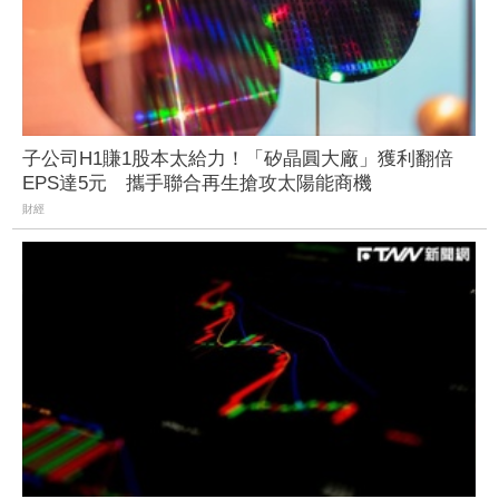
子公司H1賺1股本太給力！「矽晶圓大廠」獲利翻倍
EPS達5元 攜手聯合再生搶攻太陽能商機
財經