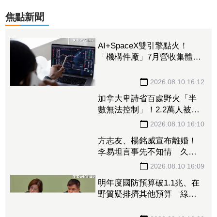
焦點新聞
AI+SpaceX雙引擎點火！
「機構件廠」7月營收集體狂
飆 崴寶年增104％、jpp-KY
刷歷史新高
2026.08.10 16:12
加拿大卑詩省百處野火「半
數無法控制」！2.2萬人被迫
撤離 省長嘆：擴散速度如
炸彈
2026.08.10 16:10
方志友、楊銘威宣布離婚！
李易坦言事先不知情 久違
拍8點檔突加吻戲來不及報備
2026.08.10 16:09
明年度國防預算破1.1兆、在
野質疑排擠其他預算 綠黨