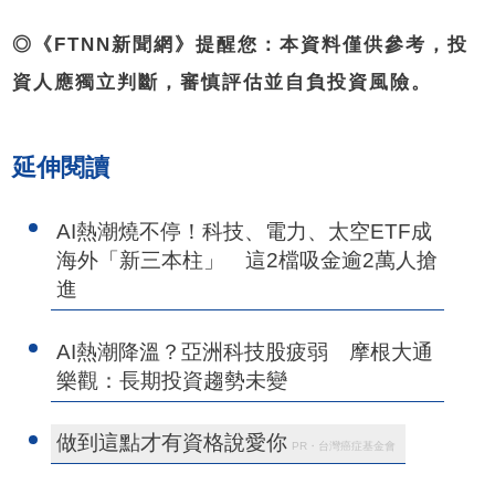
◎《FTNN新聞網》提醒您：本資料僅供參考，投
資人應獨立判斷，審慎評估並自負投資風險。
延伸閱讀
AI熱潮燒不停！科技、電力、太空ETF成
海外「新三本柱」 這2檔吸金逾2萬人搶
進
AI熱潮降溫？亞洲科技股疲弱 摩根大通
樂觀：長期投資趨勢未變
做到這點才有資格說愛你
PR・台灣癌症基金會