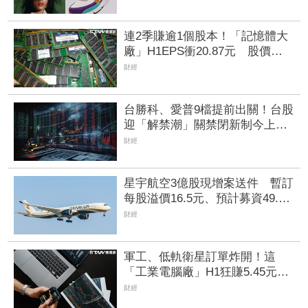
連2季賺逾1個股本！「記憶體大
廠」H1EPS衝20.87元 股價卻
殺至跌停鎖死
財經
台勝科、愛普9檔提前出關！台股
迎「解禁潮」關禁閉新制今上
路 禾伸堂、蔚華科攻漲停
財經
星宇航空3億股現增案送件 暫訂
每股溢價16.5元、預計募資49.5
億元
財經
軍工、低軌衛星訂單炸開！這
「工業電腦廠」H1狂賺5.45元
「超車歷年全年」 Q2淨利暴增
財經
25倍