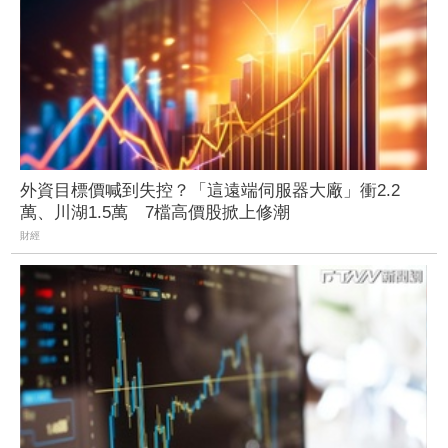
外資目標價喊到失控？「這遠端伺服器大廠」衝2.2
萬、川湖1.5萬 7檔高價股掀上修潮
財經