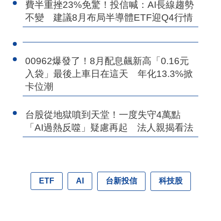
費半重挫23%免驚！投信喊：AI長線趨勢
不變 建議8月布局半導體ETF迎Q4行情
00962爆發了！8月配息飆新高「0.16元
入袋」最後上車日在這天 年化13.3%掀
卡位潮
台股從地獄噴到天堂！一度失守4萬點
「AI過熱反噬」疑慮再起 法人親揭看法
台新投信
科技股
ETF
AI