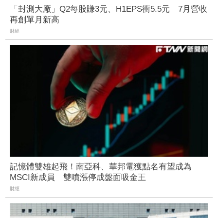
「封測大廠」Q2每股賺3元、H1EPS衝5.5元 7月營收
再創單月新高
財經
記憶體雙雄起飛！南亞科、華邦電獲點名有望成為
MSCI新成員 雙噴漲停成盤面吸金王
財經