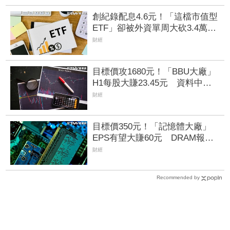
創紀錄配息4.6元！「這檔市值型
ETF」卻被外資單周大砍3.4萬
張 00923豪配3.05元同被抽回2
財經
億元
目標價攻1680元！「BBU大廠」
H1每股大賺23.45元 資料中心
需求旺、產品結構優化推升毛利
財經
率
目標價350元！「記憶體大廠」
EPS有望大賺60元 DRAM報價
翻倍後再漲5成毛利率飆80%
財經
Recommended by