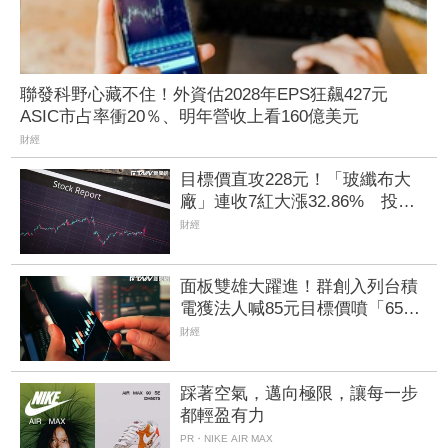
聯發科野心藏不住！外資估2028年EPS狂飆427元
ASIC市占率衝20％、明年營收上看160億美元
財經
目標價直攻228元！「玻纖布大
廠」連收7紅大漲32.86% 投信
單周撒16.7億元、掃入近萬張
財經
面板雙雄大躍進！群創入列台積
電獲法人喊85元目標價噴「65萬
成交量」 這檔搶攻CPO題材也
財經
吸金
踩著空氣，邁向極限，讓每一步
都輕盈有力
PR・NIKE AIR MAX