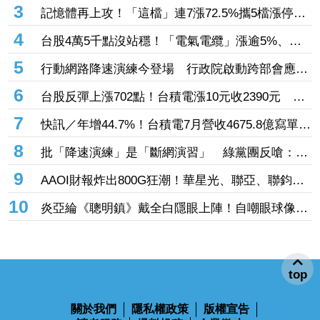
1
評台灣半年報超過100分！謝金河揭「13.72%」超
狂成長成績 中韓全被甩在後頭
2
影／蔡依林演唱會爆笑插曲！「鹿頭竟斷掉」網笑
瘋：鹿易十六
3
記憶體再上攻！「這檔」連7漲72.5%攜5檔漲停
南亞科、華邦電、旺宏都亮燈
4
台股4萬5千點沒站穩！「電氣電纜」漲逾5%、一
檔亮紅燈 油電燃氣成提款機挫逾2%
5
行動網路降速演練今登場 行政院啟動跨部會應變
中心
6
台股反彈上漲702點！台積電漲10元收2390元 台
達電飆漲停、日月光漲逾7%
7
快訊／年增44.7%！台積電7月營收4675.8億寫單月
新高 前7月營收2.87兆同創紀錄
8
批「降速演練」是「斷網演習」 綠黨團反嗆：翁
曉玲應該認得字
9
AAOI財報炸出800G狂潮！華星光、聯亞、聯鈞全
線漲停 光通訊股集體開趴
10
炎亞綸《聰明鎮》戴全白隱眼上陣！自嘲眼球像荔
枝 蔡淑臻狼狽扮瘋女人
top