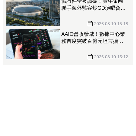
停 兆赫、燿華、國巨、康
舒皆衝6%
2026.08.10 15:24
假證件全被識破！黃牛集團
聯手海外駭客炒GD演唱會門
票 實名制卡關慘賠千萬還
挨告
2026.08.10 15:18
AAIO營收發威！數據中心業
務首度突破百億元坦言擴
產 「6檔」最強台廠光通噴
出漲停
2026.08.10 15:12