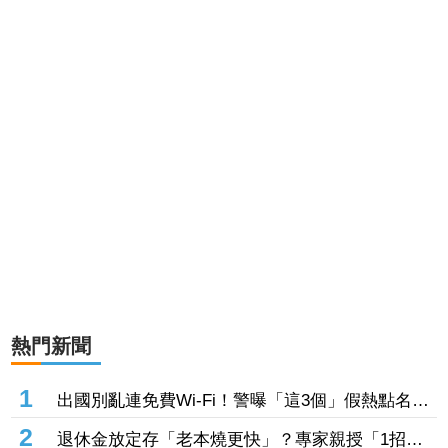
熱門新聞
1
出國別亂連免費Wi-Fi！警曝「這3個」假熱點名
稱 小心信用卡個資、帳密一秒遭偷走
2
退休金放定存「老本燒更快」？專家親授「1招」