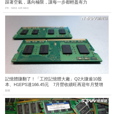
踩著空氣，邁向極限，讓每一步都輕盈有力
PR・NIKE AIR MAX
記憶體賺翻了！「工控記憶體大廠」Q2大賺逾10股
本、H1EPS達166.45元 7月營收續旺再迎年月雙增
財經