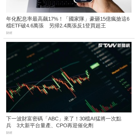
年化配息率最高飆17%！「國家隊」豪砸15億瘋搶這6
檔ETF破4.6萬張 另掃2.4萬張反1登買超王
財經
下一波財富密碼「ABC」來了！30檔AI猛將一次點
兵 3大新平台量產、CPO再迎催化劑
財經