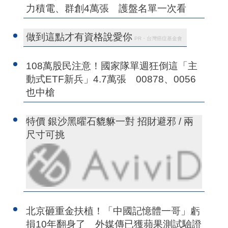
力積電、群創4萬張 護盤名單一次看
做到這點才有資格說愛你
PR・台灣癌症基金會
108萬股民注意！國家隊單週狂倒這「主
動式ETF新兵」4.7萬張 00878、0056
也中槍
特價 銀沙黑曜石貔貅一對 招財避邪 / 兩
尺寸可挑
北京砸重金扶植！「中國記憶體一哥」虧
損10年翻身了 外媒傳已獲蘋果測試驗證