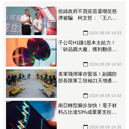
批綠政府不買疫苗還嘲笑慈
濟被騙 柯文哲：「王八
蛋」不要把老百姓當白癡
2026.08.09 14:53
子公司H1賺1股本太給力！
「矽晶圓大廠」獲利翻倍
EPS達5元 攜手聯合再生搶
攻太陽能商機
2026.08.09 14:50
美軍飛彈庫存緊張！副國防
部長限軍工領袖21天增產
1.15兆預算仍卡關
2026.08.09 14:42
南亞轉型腳步加快！電子材
料占比達53%成重要支柱
法人：泛用塑化降至5成以下
2026.08.09 14:35