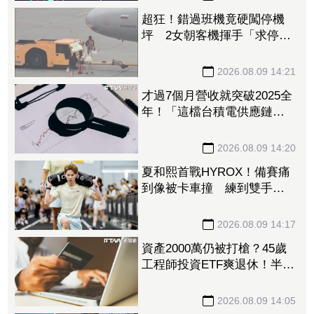
超狂！錯過班機竟硬闖停機
坪 2女朝客機揮手「求停
車」遭保全帶走
2026.08.09 14:21
才過7個月營收就突破2025全
年！「這檔台積電供應鏈」
上半年稅後純益年增209%
訂單能見度看到明年
2026.08.09 14:20
夏和熙首戰HYROX！備賽痛
到像被卡車撞 練到雙手全
是繭
2026.08.09 14:17
資產2000萬仍被打槍？45歲
工程師投資ETF爽退休！半年
後因「一封信」重返職場
2026.08.09 14:05