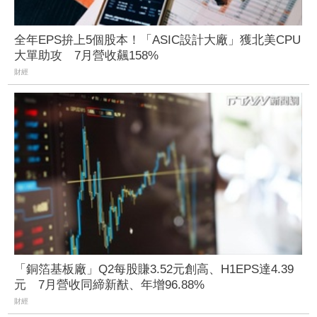
全年EPS拚上5個股本！「ASIC設計大廠」獲北美CPU
大單助攻 7月營收飆158%
財經
「銅箔基板廠」Q2每股賺3.52元創高、H1EPS達4.39
元 7月營收同締新猷、年增96.88%
財經