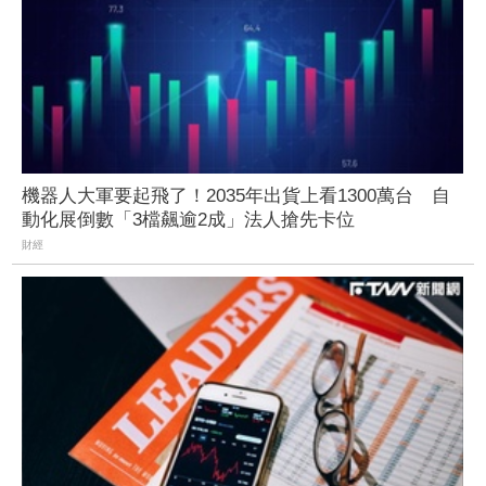
機器人大軍要起飛了！2035年出貨上看1300萬台 自
動化展倒數「3檔飆逾2成」法人搶先卡位
財經