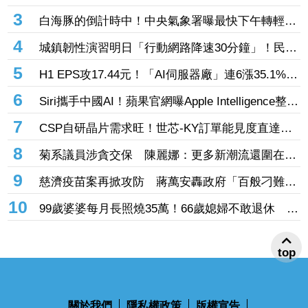
抗通膨 65歲股票推薦配置曝光
3
白海豚的倒計時中！中央氣象署曝最快下午轉輕
颱 但「1地」可能出現局部大雨
4
城鎮韌性演習明日「行動網路降速30分鐘」！民眾
反應冷淡 美媒嘆警報聲不夠大
5
H1 EPS攻17.44元！「AI伺服器廠」連6漲35.1%
輝達GB300、Vera Rubin挹注訂單看到明年
6
Siri攜手中國AI！蘋果官網曝Apple Intelligence整合
阿里「千問」 手冊上線不到一天撤了
7
CSP自研晶片需求旺！世芯-KY訂單能見度直達
2027年底 3奈米晶片放量、2奈米準備接棒
8
菊系議員涉貪交保 陳麗娜：更多新潮流還圍在賴
瑞隆身邊等著掌權
9
慈濟疫苗案再掀攻防 蔣萬安轟政府「百般刁難」
民間自購：慘痛經驗不會忘記
10
99歲婆婆每月長照燒35萬！66歲媳婦不敢退休 嘆
72歲尪想退也「負擔不起」
top
關於我們
隱私權政策
版權宣告