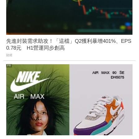
先進封裝需求助攻！「這檔」Q2獲利暴增401%、EPS
0.78元 H1營運同步創高
財經