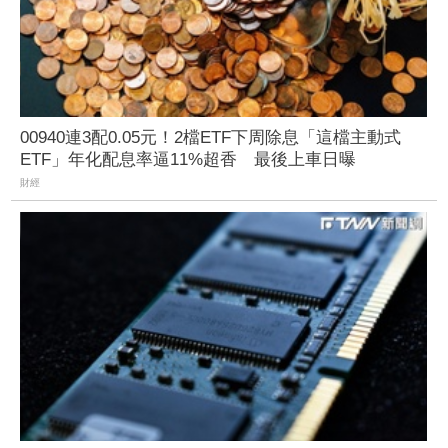
00940連3配0.05元！2檔ETF下周除息「這檔主動式
ETF」年化配息率逼11%超香 最後上車日曝
財經