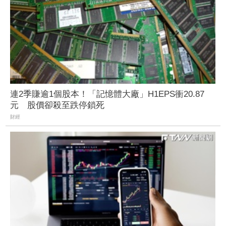
連2季賺逾1個股本！「記憶體大廠」H1EPS衝20.87
元 股價卻殺至跌停鎖死
財經