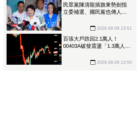
民眾黨陳清龍插旗東勢劍指
立委補選、國民黨也傳人選
怎麼合？盧秀燕：共創未
來、有商有量
2026.08.09 13:51
百張大戶跌回2.1萬人！
00403A破發震盪「1.3萬人脫
手不要了」 外資反搶23.6萬
張入手
2026.08.09 13:50