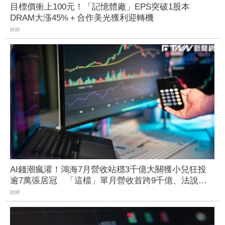
目標價衝上100元！「記憶體廠」EPS突破1股本
DRAM大漲45%＋合作美光獲利迎轉機
財經
AI錢潮瘋灌！鴻海7月營收站穩3千億大關獲小兒狂投
逾7萬張居冠 「這檔」單月營收首跨9千億、法說前
夕吸買氣
財經