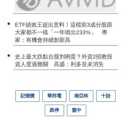
ETF績效王超出意料！這檔前3成分股跟
大家都不一樣「一年噴出233%」 專
家：有機會持續創新高
史上最大跌點台股剉咧蛋？外資2招教投
資人度過難關 高盛：利多並未消失
記憶體
華邦電
南亞科
十詮
跌停
盤中