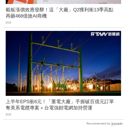
載板漲價效應發酵！這「大廠」Q2獲利衝13季高點
再砸468億搶AI商機
財經
上半年EPS衝6元！「重電大廠」手握破百億元訂單
奪美系電纜專案＋台電強韌電網加持營運
財經
Recommended by