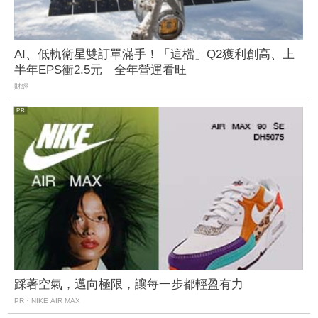
AI、低軌衛星雙訂單滿手！「這檔」Q2獲利創高、上
半年EPS衝2.5元 全年營運看旺
財經
踩著空氣，邁向極限，讓每一步都輕盈有力
PR・NIKE AIR MAX