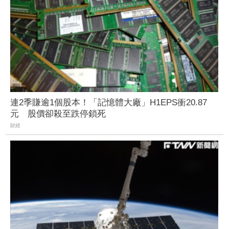
連2季賺逾1個股本！「記憶體大廠」H1EPS衝20.87
元 股價卻殺至跌停鎖死
財經