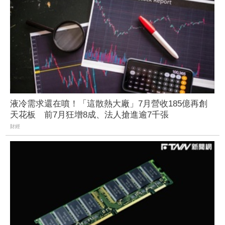
液冷需求還在噴！「這散熱大廠」7月營收185億再創
天花板 前7月狂增8成、法人搶進逾7千張
財經