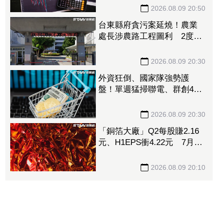
化推升毛利率
2026.08.09 20:50
台東縣府貪污案延燒！農業
處長涉農路工程圖利 2度交
保仍遭羈押禁見
2026.08.09 20:30
外資狂倒、國家隊強勢護
盤！單週猛掃聯電、群創4萬
張 補貨名單一次看
2026.08.09 20:30
「銅箔大廠」Q2每股賺2.16
元、H1EPS衝4.22元 7月營
收再報捷、迎年月雙增
2026.08.09 20:10