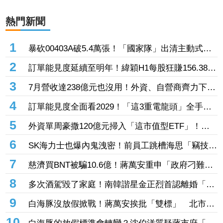
熱門新聞
1
暴砍00403A破5.4萬張！「國家隊」出清主動式三
本柱7萬張 重量級正2、0050全中刀撤資15億
2
訂單能見度延續至明年！緯穎H1每股狂賺156.38元
創同期新高 砸逾300億元擴充AI伺服器產能
3
7月營收達238億元也沒用！外資、自營商齊力下殺
「這晶圓代工廠」 三大法人狠砍156億元
4
訂單能見度全面看2029！「這3重電龍頭」全手握
逾百億元訂單 市場聚焦董事會承認第二季財報
5
外資單周豪撒120億元掃入「這市值型ETF」！再
鎖定5檔主動式進貨、「這2檔」進貨逾10萬張
6
SK海力士也爆內鬼洩密！前員工跳槽海思「竊技術
機密附在履歷內」 判刑1年半
7
慈濟買BNT被騙10.6億！蔣萬安重申「政府刁難民
間」 沈伯洋開嗆：「說一個謊要用千萬個謊來
8
多次酒駕毀了家庭！南韓諧星金正烈首認離婚「分
圓」
居長達13年」 感謝台僑前妻仍照顧
9
白海豚沒放假掀戰！蔣萬安挨批「雙標」 北市府
急澄清：兩次條件根本不同
10