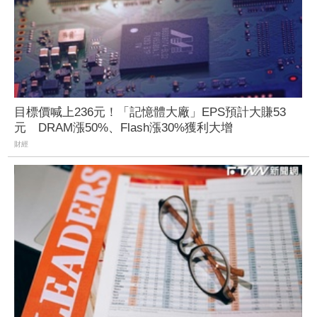
目標價喊上236元！「記憶體大廠」EPS預計大賺53
元 DRAM漲50%、Flash漲30%獲利大增
財經