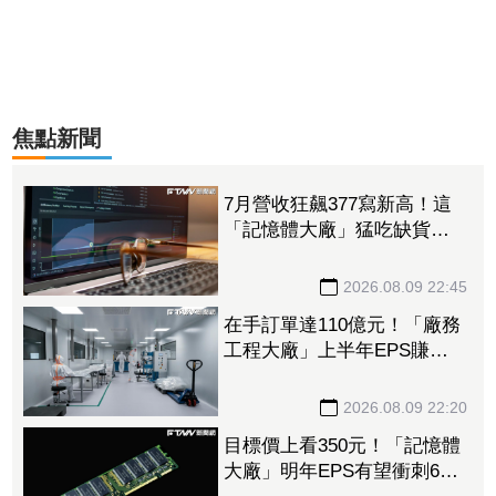
焦點新聞
7月營收狂飆377寫新高！這
「記憶體大廠」猛吃缺貨漲
價紅利 全年獲利估達逾40
個股本
2026.08.09 22:45
在手訂單達110億元！「廠務
工程大廠」上半年EPS賺
14.14元 接單南亞科、日月
光獲利噴4倍
2026.08.09 22:20
目標價上看350元！「記憶體
大廠」明年EPS有望衝刺6股