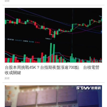
財經
台股本周挑戰45K？台指期夜盤漲逾700點 台積電營
收成關鍵
財經