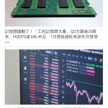
記憶體賺翻了！「工控記憶體大廠」Q2大賺逾10股
本、H1EPS達166.45元 7月營收續旺再迎年月雙增
財經