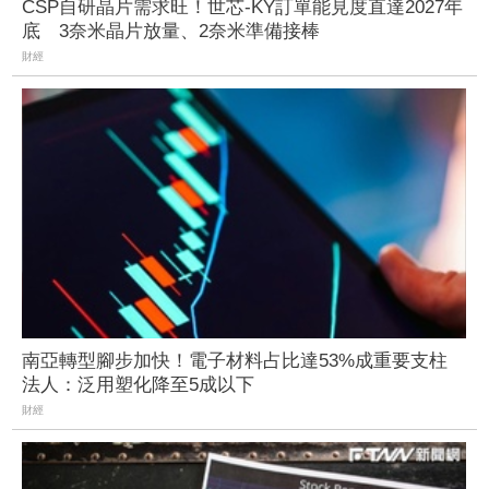
CSP自研晶片需求旺！世芯-KY訂單能見度直達2027年
底 3奈米晶片放量、2奈米準備接棒
財經
南亞轉型腳步加快！電子材料占比達53%成重要支柱
法人：泛用塑化降至5成以下
財經