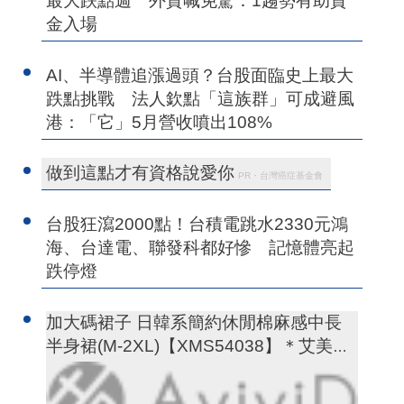
最大跌點週 外資喊免驚：1趨勢有助資
金入場
AI、半導體追漲過頭？台股面臨史上最大
跌點挑戰 法人欽點「這族群」可成避風
港：「它」5月營收噴出108%
做到這點才有資格說愛你
PR・台灣癌症基金會
台股狂瀉2000點！台積電跳水2330元鴻
海、台達電、聯發科都好慘 記憶體亮起
跌停燈
加大碼裙子 日韓系簡約休閒棉麻感中長
半身裙(M-2XL)【XMS54038】＊艾美時
尚(現+預)