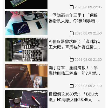
本 DRAM、FLASH價格續
揚推升營收、獲利
2026.08.09 22:05
一季賺贏去年三季！「伺服
器滑軌大廠」Q2獲利暴增
1053% 法人上修今年EPS
至228.8元
2026.08.09 21:50
AI伺服器需求旺！「這2檔代
工大廠」單周被外資狂掃14.5
萬張 鴻海法說前夕獲挹注
158億元
2026.08.09 21:30
滿手訂單、產能滿載！「半
導體廠務工程廠」前7月營收
創新高 量子電腦業務同步
開花
2026.08.09 21:10
目標價攻1680元！「BBU大
廠」H1每股大賺23.45元 資
料中心需求旺、產品結構優