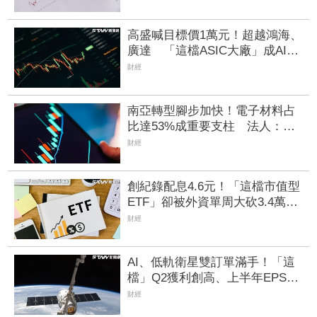
度看到明年
高盛喊目標價1萬元！超越鴻海、
廣達 「這檔ASIC大廠」成AI新
龍頭、潛在漲幅上看85%
財經
南亞轉型腳步加快！電子材料占
比達53%成重要支柱 法人：泛
用塑化降至5成以下
財經
創紀錄配息4.6元！「這檔市值型
ETF」卻被外資單周大砍3.4萬
張 00923豪配3.05元同被抽回2
財經
億元
AI、低軌衛星雙訂單滿手！「這
檔」Q2獲利創高、上半年EPS衝
2.5元 全年營運看旺
財經