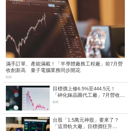
滿手訂單、產能滿載！「半導體廠務工程廠」前7月營
收創新高 量子電腦業務同步開花
財經
目標價上修6.5%至444.5元！
「砷化鎵晶圓代工廠」7月營收創
4年半新高 1.6T光通訊開始貢獻
財經
營收
台股「1.5萬元神股」要來了？
「這滑軌大廠」目標價狂升