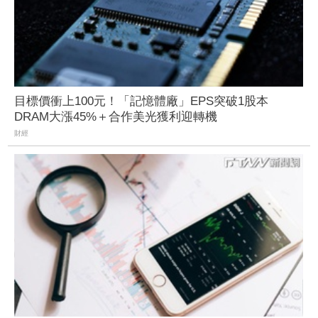
目標價衝上100元！「記憶體廠」EPS突破1股本
DRAM大漲45%＋合作美光獲利迎轉機
財經