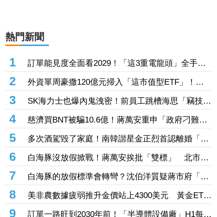
熱門新聞
1
訂單能見度全面看2029！「這3重電龍頭」全手握
逾百億元訂單 市場聚焦董事會承認第二季財報
2
外資單周豪撒120億元掃入「這市值型ETF」！再
鎖定5檔主動式進貨、「這2檔」進貨逾10萬張
3
SK海力士也爆內鬼洩密！前員工跳槽海思「竊技術
機密附在履歷內」 判刑1年半
4
慈濟買BNT被騙10.6億！蔣萬安重申「政府刁難民
間」 沈伯洋開嗆：「說一個謊要用千萬個謊來
5
多次酒駕毀了家庭！南韓諧星金正烈首認離婚「分
圓」
居長達13年」 感謝台僑前妻仍照顧
6
白海豚沒放假掀戰！蔣萬安挨批「雙標」 北市府
急澄清：兩次條件根本不同
7
白海豚的放假標準會轉彎？沈伯洋質疑蔣市府「標
準不一」
8
美非農數據疲弱推升金價站上4300美元 黃金ETF
走強「這檔正2」一周漲近9%
9
訂單一路旺到2030年前！「半導體設備廠」H1每股