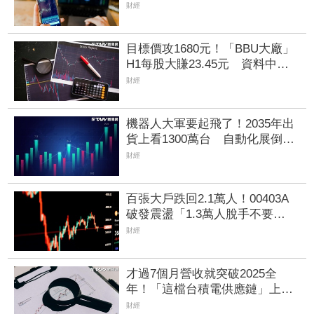
155％創外資天價 毛利率更上
財經
看90％
目標價攻1680元！「BBU大廠」
H1每股大賺23.45元 資料中心
需求旺、產品結構優化推升毛利
財經
率
機器人大軍要起飛了！2035年出
貨上看1300萬台 自動化展倒數
「3檔飆逾2成」法人搶先卡位
財經
百張大戶跌回2.1萬人！00403A
破發震盪「1.3萬人脫手不要
了」 外資反搶23.6萬張入手
財經
才過7個月營收就突破2025全
年！「這檔台積電供應鏈」上半
年稅後純益年增209% 訂單能見
財經