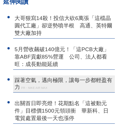
延伸閱讀
大哥狠寫14殺！投信大砍6萬張「這檔晶
圓代工廠」卻逆勢噴半根 高通、英特爾
雙大廠加持
5月營收飆破140億元！「這PCB大廠」
靠ABF貢獻85%營運 公司、法人都看
旺：成長動能延續
踩著空氣，邁向極限，讓每一步都輕盈有
力
PR・NIKE AIR MAX
出關首日即亮燈！花期點名「這被動元
件」目標價1500元領頭衝 華新科、日
電貿處置最後一天也漲停