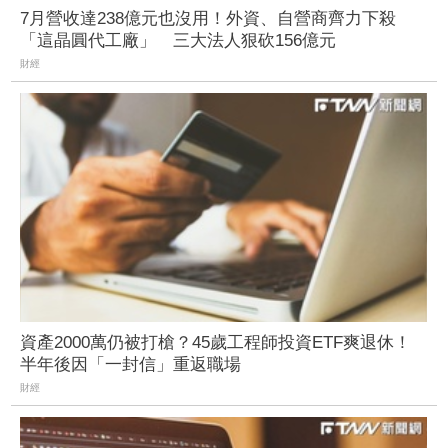
7月營收達238億元也沒用！外資、自營商齊力下殺
「這晶圓代工廠」 三大法人狠砍156億元
財經
資產2000萬仍被打槍？45歲工程師投資ETF爽退休！
半年後因「一封信」重返職場
財經