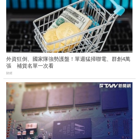
外資狂倒、國家隊強勢護盤！單週猛掃聯電、群創4萬
張 補貨名單一次看
財經