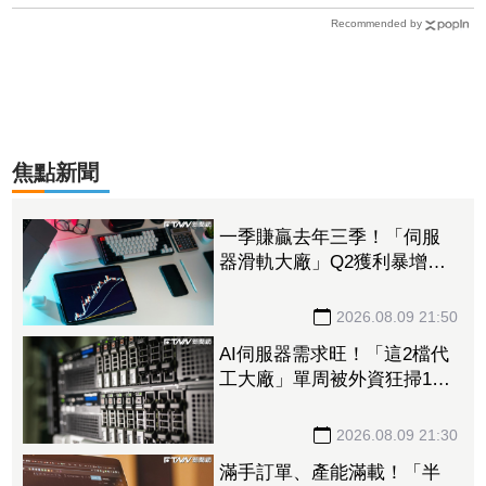
Recommended by
焦點新聞
一季賺贏去年三季！「伺服
器滑軌大廠」Q2獲利暴增
1053% 法人上修今年EPS
至228.8元
2026.08.09 21:50
AI伺服器需求旺！「這2檔代
工大廠」單周被外資狂掃14.5
萬張 鴻海法說前夕獲挹注
158億元
2026.08.09 21:30
滿手訂單、產能滿載！「半