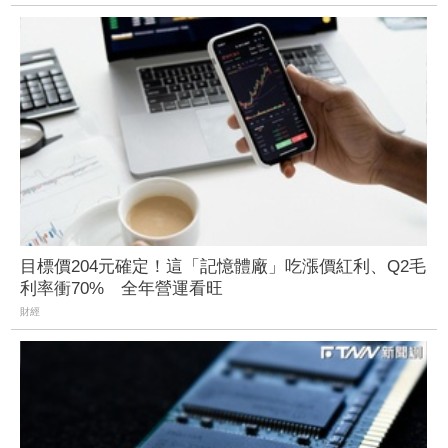
目標價204元確定！這「記憶體廠」吃漲價紅利、Q2毛
利率衝70% 全年營運看旺
財經