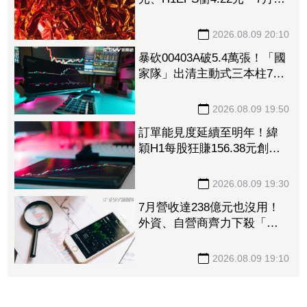
收再報捷、迎年月雙增
2026.08.09 20:10
暴砍00403A破5.4萬張！「國
家隊」出清主動式三本柱7萬
張 重量級正2、0050全中刀
撤資15億
2026.08.09 19:50
訂單能見度延續至明年！緯
穎H1每股狂賺156.38元創同
期新高 砸逾300億元擴充AI
伺服器產能
2026.08.09 19:30
7月營收達238億元也沒用！
外資、自營商齊力下殺「這
晶圓代工廠」 三大法人狠
砍156億元
2026.08.09 19:10