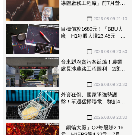
導體廠務工程廠」前7月營收
創新高 量子電腦業務同步
開花
2026.08.09 21:10
目標價攻1680元！「BBU大
廠」H1每股大賺23.45元 資
料中心需求旺、產品結構優
化推升毛利率
2026.08.09 20:50
台東縣府貪污案延燒！農業
處長涉農路工程圖利 2度交
保仍遭羈押禁見
2026.08.09 20:30
外資狂倒、國家隊強勢護
盤！單週猛掃聯電、群創4萬
張 補貨名單一次看
2026.08.09 20:30
「銅箔大廠」Q2每股賺2.16
元、H1EPS衝4.22元 7月營