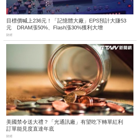
目標價喊上236元！「記憶體大廠」EPS預計大賺53
元 DRAM漲50%、Flash漲30%獲利大增
財經
美國禁令送大禮？「光通訊廠」有望吃下轉單紅利
訂單能見度直達年底
財經