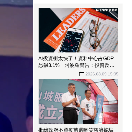
AI投資衝太快了！資料中心占GDP
恐飆3.1% 阿波羅警告：投資反轉
恐重演「次貸式衝擊」
2026.08.09 15:05
批綠政府不買疫苗還嘲笑慈濟被騙