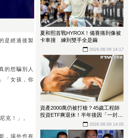
夏和熙首戰HYROX！備賽痛到像被
卡車撞 練到雙手全是繭
的是經過後製
2026.08.09 14:17
真的想騙別人
」「女孩，你
資產2000萬仍被打槍？45歲工程師
投資ETF爽退休！半年後因「一封
油尼克！」。
信」重返職場
2026.08.09 14:05
斷，場外也有