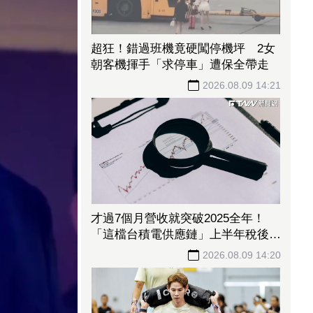
超狂！錯過班機竟硬闖停機坪 2女
朝客機揮手「求停車」遭保全帶走
2026.08.09 14:21
才過7個月營收就突破2025全年！
「這檔台積電供應鏈」上半年稅後純
益年增209% 訂單能見度看到明年
2026.08.09 14:20