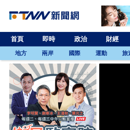
首頁
即時
政治
財經
地方
兩岸
國際
運動
旅