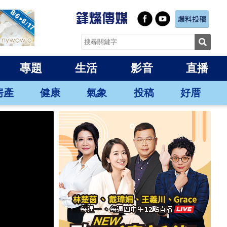
專題
生活
影音
直播
房產
健康
氣象
投稿
好厝