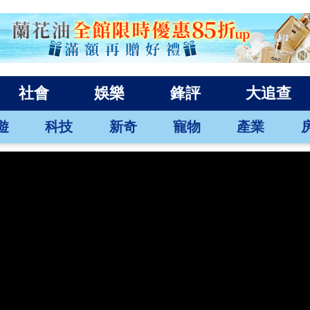
社會
娛樂
鋒評
大追查
遊
科技
新奇
寵物
產業