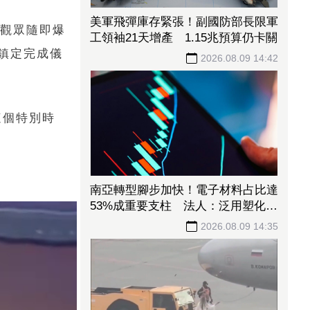
美軍飛彈庫存緊張！副國防部長限軍
場觀眾隨即爆
工領袖21天增產 1.15兆預算仍卡關
鎮定完成儀
2026.08.09 14:42
這個特別時
南亞轉型腳步加快！電子材料占比達
53%成重要支柱 法人：泛用塑化降
至5成以下
2026.08.09 14:35