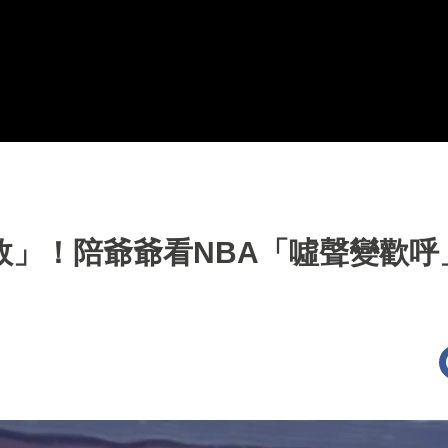
效」！陪爺爺看NBA「噓聲變歡呼