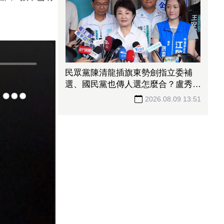
民眾黨陳清龍插旗東勢劍指立委補
選、國民黨也傳人選怎麼合？盧秀
燕：共創未來、有商有量
2026.08.09 13:51