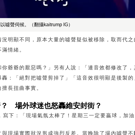
伺候。（翻攝kaitrump IG）
情況明顯不同，原本大量的噓聲疑似被移除，取而代之
不滿情緒。
和你爺爺的厭惡嗎？」另有人說：「連音效都修改了，
爆轟：「絕對把噓聲剪掉了」「這音效很明顯是後製的
向擅長扭曲事實。
普？ 場外球迷也怒轟維安封街？
照，寫下：「現場氣氛太棒了！星期三一定要贏球，加
文與現場實際狀況形成強烈反差。當晚除了場內噓聲不