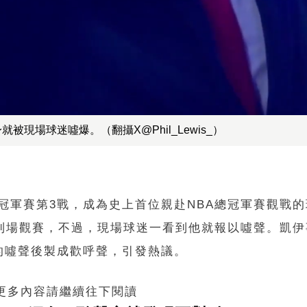
現場球迷噓爆。（翻攝X@Phil_Lewis_）
BA總冠軍賽第3戰，成為史上首位親赴NBA總冠軍賽觀戰
mp）到場觀賽，不過，現場球迷一看到他就報以噓聲。凱
的噓聲後製成歡呼聲，引發熱議。
 更多內容請繼續往下閱讀