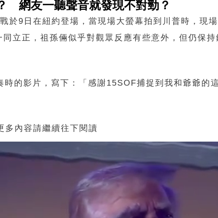
片？ 網友一聽聲音就發現不對勁？
冠軍賽第3戰於9日在紐約登場，當現場大螢幕拍到川普時，現
一同立正，祖孫倆似乎對觀眾反應有些意外，但仍保持
奏時的影片，寫下：「感謝15SOF捕捉到我和爺爺的
 更多內容請繼續往下閱讀