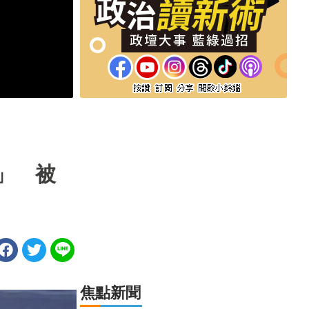
」 被
焦點新聞