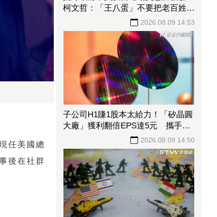
柯文哲：「王八蛋」不要把老百姓當
白癡
2026.08.09 14:53
子公司H1賺1股本太給力！「矽晶圓
大廠」獲利翻倍EPS達5元 攜手聯
合再生搶攻太陽能商機
2026.08.09 14:50
的現任美國總
伊事後在社群