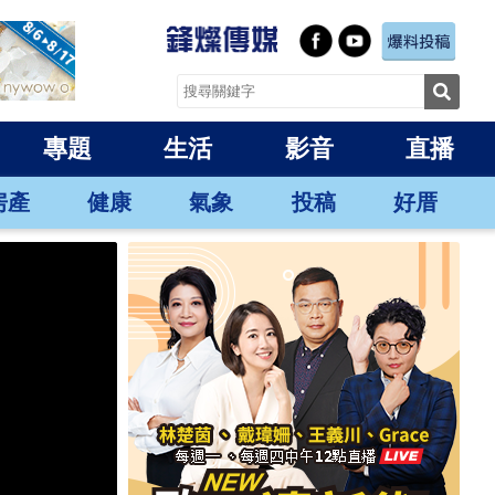
專題
生活
影音
直播
房產
健康
氣象
投稿
好厝