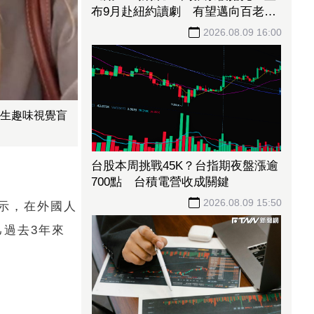
布9月赴紐約讀劇 有望邁向百老匯
舞台
2026.08.09 16:00
產生趣味視覺盲
台股本周挑戰45K？台指期夜盤漲逾
700點 台積電營收成關鍵
2026.08.09 15:50
示，在外國人
己過去3年來