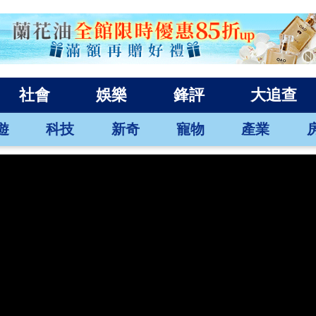
社會
娛樂
鋒評
大追查
遊
科技
新奇
寵物
產業