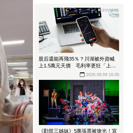
股后還能再飛35％？川湖被外資喊
上1.5萬元天價 毛利率更狂「上看
90％」
2026.08.09 16:05
《勸世三姊妹》5萬張票被搶光！宣