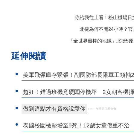
你給我往上看！松山機場日
北捷為何不開24小時？官
「全世界最棒的地鐵」北捷5原
延伸閱讀
美軍飛彈庫存緊張！副國防部長限軍工領袖21
超狂！錯過班機竟硬闖停機坪 2女朝客機
做到這點才有資格說愛你
PR・台灣癌症基金會
泰國校園槍擊增至9死！12歲女童傷重不治