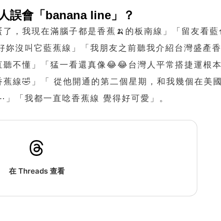
人誤會「
banana line
」？
了，我現在滿腦子都是香蕉🍌的板南線」「留友看藍
好妳沒叫它藍蕉線」「我朋友之前聽我介紹台灣盛產香
e我一直聽不懂」「猛一看還真像😂😂台灣人平常搭捷運根
蕉線🤣」「 從他開通的第二個星期，和我幾個在美
了⋯」「我都一直唸香蕉線 覺得好可愛」。
在 Threads 查看