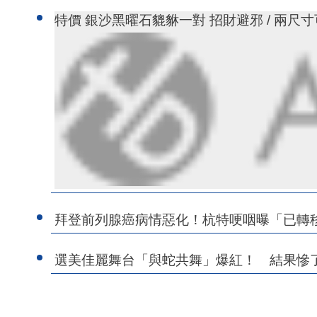
特價 銀沙黑曜石貔貅一對 招財避邪 / 兩尺
拜登前列腺癌病情惡化！杭特哽咽曝「已轉
選美佳麗舞台「與蛇共舞」爆紅！ 結果慘