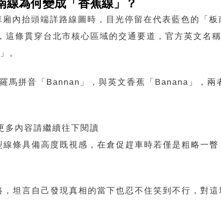
南線為何變成「香蕉線」？
運車廂內抬頭端詳路線圖時，目光停留在代表藍色的「板
，這條貫穿台北市核心區域的交通要道，官方英文名稱是「
線」。
馬拼音「Bannan」，與英文香蕉「Banana」，
 更多內容請繼續往下閱讀
型線條具備高度既視感，在倉促趕車時若僅是粗略一瞥
路，坦言自己發現真相的當下也忍不住笑到不行，對這