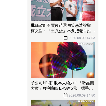
批綠政府不買疫苗還嘲笑慈濟被騙
柯文哲：「王八蛋」不要把老百姓當
白癡
2026.08.09 14:53
子公司H1賺1股本太給力！「矽晶圓
大廠」獲利翻倍EPS達5元 攜手聯
合再生搶攻太陽能商機
2026.08.09 14:50