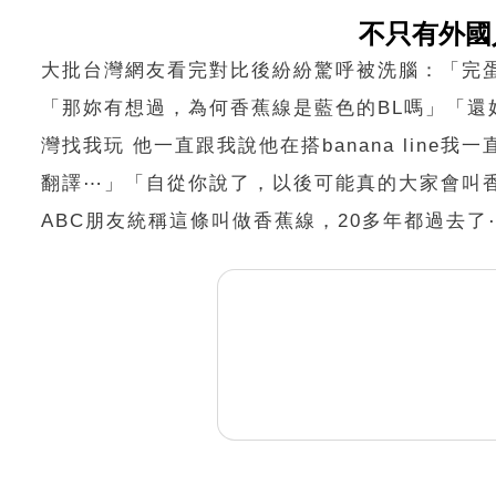
不只有外國
大批台灣網友看完對比後紛紛驚呼被洗腦：「完蛋
「那妳有想過，為何香蕉線是藍色的BL嗎」「還
灣找我玩 他一直跟我說他在搭banana lin
翻譯⋯」「自從你說了，以後可能真的大家會叫香
ABC朋友統稱這條叫做香蕉線，20多年都過去