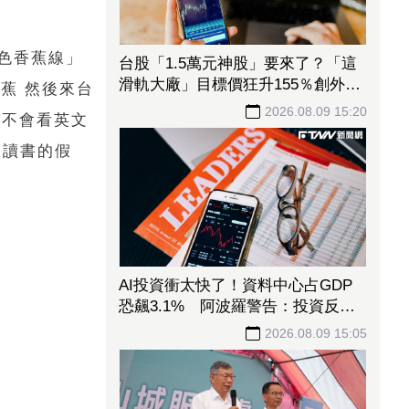
色香蕉線」
台股「1.5萬元神股」要來了？「這
滑軌大廠」目標價狂升155％創外資
蕉 然後來台
天價 毛利率更上看90％
2026.08.09 15:20
本不會看英文
國讀書的假
AI投資衝太快了！資料中心占GDP
恐飆3.1% 阿波羅警告：投資反轉
恐重演「次貸式衝擊」
2026.08.09 15:05