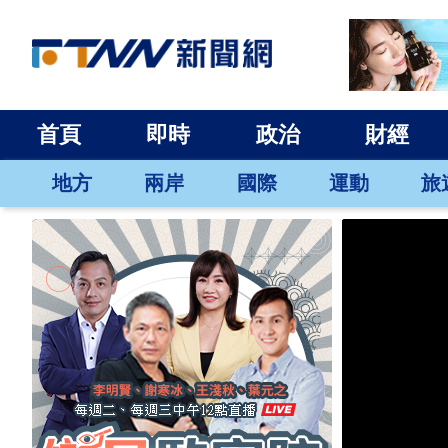
首頁
即時
政治
財經
地方
兩岸
國際
運動
旅