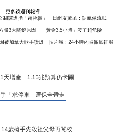
更多鏡週刊報導
文翻譯遭指「超挑釁」 日網友驚呆：語氣像流氓
方曝3大關鍵原因 「黃金3.5小時」沒了超危險
因被加拿大歌手讚爆 拍片喊：24小時內被徹底征服
天增產 1.15兆預算仍卡關
揮手「求停車」遭保全帶走
 14歲槍手先殺祖父母再闖校