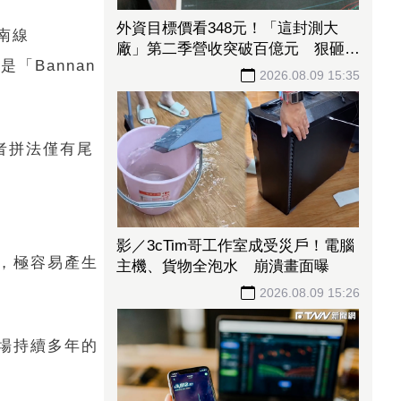
外資目標價看348元！「這封測大
南線
廠」第二季營收突破百億元 狠砸
Bannan
14億元赴美擴產
2026.08.09 15:35
兩者拼法僅有尾
影／3cTim哥工作室成受災戶！電腦
，極容易產生
主機、貨物全泡水 崩潰畫面曝
2026.08.09 15:26
場持續多年的