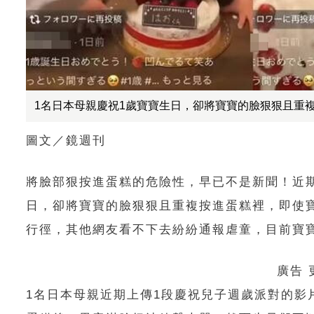
1名日本母親慶祝1歲寶寶生日，卻將寶寶的臉狠狠且重
圖文／鏡週刊
將臉部狠按進蛋糕的危險性，早已不是新聞！近期T
日，卻將寶寶的臉狠狠且重複按進蛋糕裡，即使
行徑，其他網友看不下去紛紛通報虐童，目前寶
廣告
1名日本母親近期上傳1段慶祝兒子週歲派對的