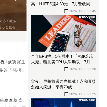
高、H1EPS達4.39元 7月營收同締
新猷、年增96.88%
2026.08.08 22:45
全年EPS拚上5個股本！「ASIC設計
大廠」獲北美CPU大單助攻 7月營
慶祝1歲寶寶生
收飆158%
2026.08.08 22:30
界的「惡搞」
的臉塞進草莓