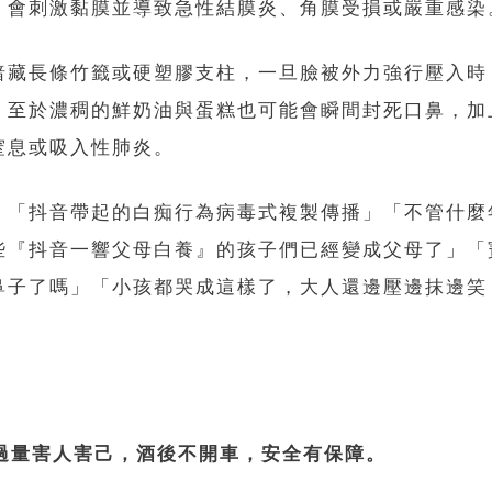
，會刺激黏膜並導致急性結膜炎、角膜受損或嚴重感染
暗藏長條竹籤或硬塑膠支柱，一旦臉被外力強行壓入時
。至於濃稠的鮮奶油與蛋糕也可能會瞬間封死口鼻，加
窒息或吸入性肺炎。
，「抖音帶起的白痴行為病毒式複製傳播」「不管什麼
些『抖音一響父母白養』的孩子們已經變成父母了」「
鼻子了嗎」「小孩都哭成這樣了，大人還邊壓邊抹邊笑
過量害人害己，酒後不開車，安全有保障。