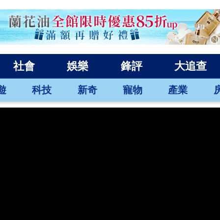
社會
娛樂
鋒評
大追查
遊
科技
新奇
寵物
產業