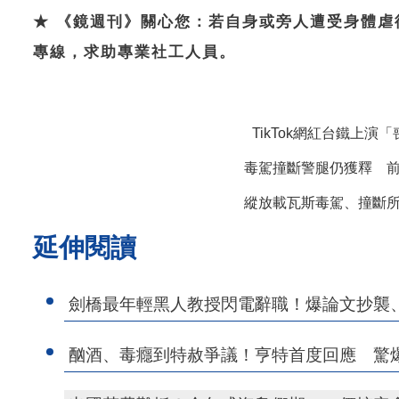
★ 《鏡週刊》關心您：若自身或旁人遭受身體虐
專線，求助專業社工人員。
TikTok網紅台鐵上
毒駕撞斷警腿仍獲釋 
縱放載瓦斯毒駕、撞斷
延伸閱讀
劍橋最年輕黑人教授閃電辭職！爆論文抄襲
酗酒、毒癮到特赦爭議！亨特首度回應 驚