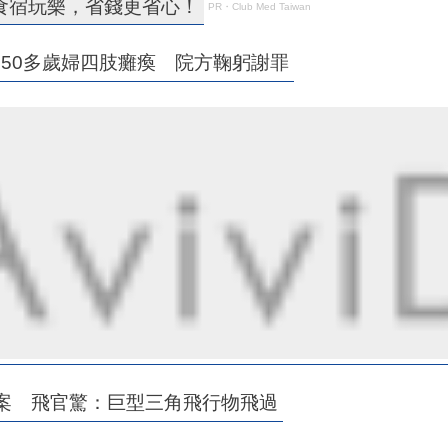
食宿玩樂，省錢更省心！
PR・Club Med Taiwan
50多歲婦四肢癱瘓 院方鞠躬謝罪
案 飛官驚：巨型三角飛行物飛過