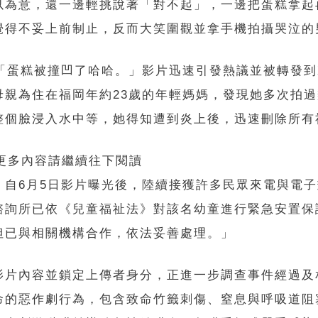
以為意，還一邊輕挑說著「對不起」，一邊把蛋糕拿起
覺得不妥上前制止，反而大笑圍觀並拿手機拍攝哭泣的
「蛋糕被撞凹了哈哈。」影片迅速引發熱議並被轉發到X、
母親為住在福岡年約23歲的年輕媽媽，發現她多次拍
整個臉浸入水中等，她得知遭到炎上後，迅速刪除所有
 更多內容請繼續往下閱讀
，自6月5日影片曝光後，陸續接獲許多民眾來電與電
諮詢所已依《兒童福祉法》對該名幼童進行緊急安置保
但已與相關機構合作，依法妥善處理。」
影片內容並鎖定上傳者身分，正進一步調查事件經過及
命的惡作劇行為，包含致命竹籤刺傷、窒息與呼吸道阻