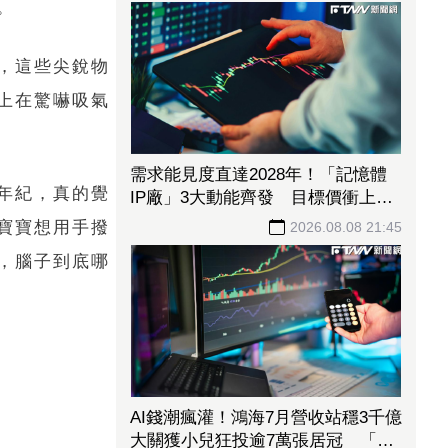
。
，這些尖銳物
法人喊營運谷底已過！這「低軌衛星
大廠」目標價衝1560元 下半年出
上在驚嚇吸氣
貨回溫、營收估成長20%
2026.08.08 22:00
年紀，真的覺
寶寶想用手撥
，腦子到底哪
需求能見度直達2028年！「記憶體
IP廠」3大動能齊發 目標價衝上
1430元
2026.08.08 21:45