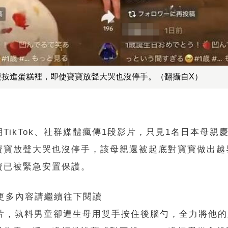
複按進蛋糕裡，即使寶寶放聲大哭也沒停手。（翻攝自X）
ikTok、社群媒體瘋傳1段影片，只見1名日本母親
寶寶放聲大哭也沒停手，該母親還被起底對寶寶做出越
寶已被緊急安置保護。
 更多內容請繼續往下閱讀
影片，孰料男童卻遭生母用雙手按住後腦勺，全力將他