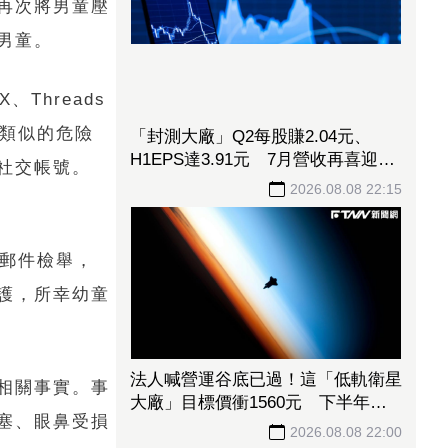
再次將男童壓
宵夜、早餐首選之光熄滅！永和豆漿
男童。
創始人病逝 享壽70歲
2026.08.08 22:25
Threads
過類似的危險
社交帳號。
子郵件檢舉，
「封測大廠」Q2每股賺2.04元、
護，所幸幼童
H1EPS達3.91元 7月營收再喜迎年
月雙增
2026.08.08 22:15
相關事實。事
塞、眼鼻受損