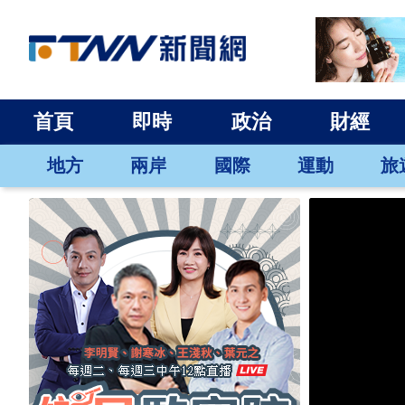
首頁
即時
政治
財經
地方
兩岸
國際
運動
旅