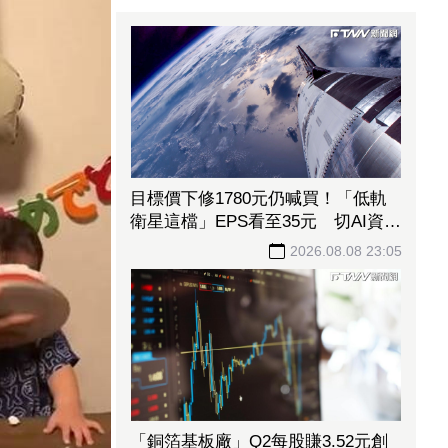
目標價下修1780元仍喊買！「低軌
衛星這檔」EPS看至35元 切AI資料
中心市場猛添營運動能
2026.08.08 23:05
「銅箔基板廠」Q2每股賺3.52元創