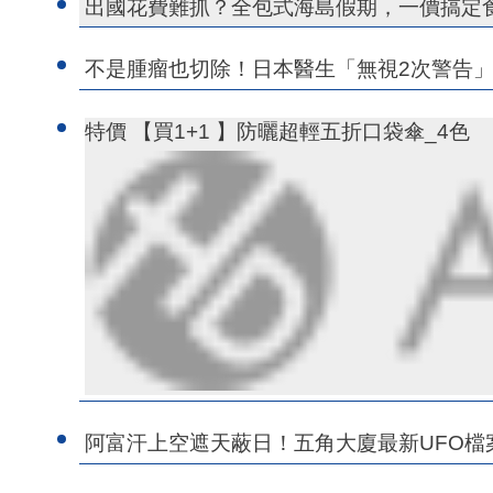
出國花費難抓？全包式海島假期，一價搞定
不是腫瘤也切除！日本醫生「無視2次警告」
特價 【買1+1 】防曬超輕五折口袋傘_4色
阿富汗上空遮天蔽日！五角大廈最新UFO檔