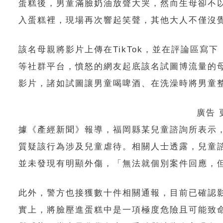
蛋糕後，男童滿臉奶油放聲大哭，然而生母卻不
入蛋糕裡，現場再次響起笑聲，其他大人不僅沒
該名母親將影片上傳在TikTok，並在評論區寫下
等社群平台，憤怒的網友起底該名試圖博流量的
影片，諸如試圖讓男童喝啤酒、在洗澡時將男童
廣告
據《
產經新聞
》報導，福岡縣某兒童諮詢所表示
質疑該行為涉及兒童虐待。相關人士透露，兒童
並未發現有明顯外傷，「無法就個別案件回應，
此外，警方也接獲數十件相關通報，目前已確認
實上，將臉壓進蛋糕中是一項極度危險且可能致