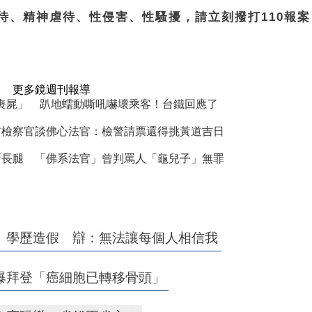
待、精神虐待、性侵害、性騷擾，請立刻撥打110報案，
更多鏡週刊報導
演「喪屍」 趴地蠕動嘶吼嚇壞乘客！台鐵回應了
前檢察官談佛心法官：檢警請票還得挑黃道吉日
所長腿 「佛系法官」曾判罵人「龜兒子」無罪
、學歷造假 辯：無法讓每個人相信我
爆拜登「癌細胞已轉移骨頭」