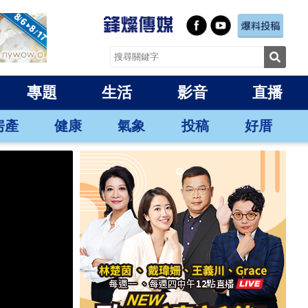
專題
生活
影音
直播
房產
健康
氣象
投稿
好厝