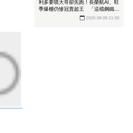
利多要噴大哥卻先跑！長榮航AI、旺
季爆棚仍慘冠賣超王 「這檔鋼鐵」
７月營收年增46%也不被買單
2026.08.08 21:00