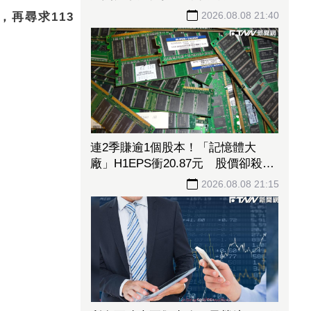
再尋求113
AI錢潮瘋灌！鴻海7月營收站穩3千億
大關獲小兒狂投逾7萬張居冠 「這
檔」單月營收首跨9千億、法說前夕
2026.08.08 21:40
吸買氣
連2季賺逾1個股本！「記憶體大
廠」H1EPS衝20.87元 股價卻殺至
跌停鎖死
2026.08.08 21:15