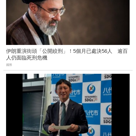
伊朗重演街頭「公開絞刑」！5個月已處決56人 逾百
人仍面臨死刑危機
國際