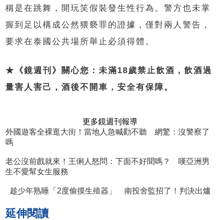
稱是在跳舞，開玩笑假裝發生性行為。警方也未掌
握到足以構成公然猥褻罪的證據，僅對兩人警告，
要求在泰國公共場所舉止必須得體。
★《鏡週刊》關心您：未滿18歲禁止飲酒，飲酒過
量害人害己，酒後不開車，安全有保障。
更多鏡週刊報導
外國遊客全裸逛大街！當地人急喊勸不聽 網驚：沒警察了
嗎
老公沒前戲就來！王俐人怒問：下面不好聞嗎？ 嘆亞洲男
生不愛幫女生服務
趁少年熟睡「2度偷摸生殖器」 南投舍監招了！判決出爐
延伸閱讀