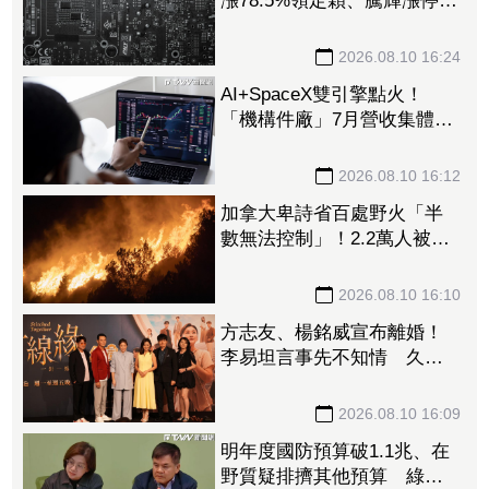
漲78.5%領定穎、騰輝漲停
載板、玻纖布、低軌衛星全
上漲
2026.08.10 16:24
AI+SpaceX雙引擎點火！
「機構件廠」7月營收集體狂
飆 崴寶年增104％、jpp-KY
刷歷史新高
2026.08.10 16:12
加拿大卑詩省百處野火「半
數無法控制」！2.2萬人被迫
撤離 省長嘆：擴散速度如
炸彈
2026.08.10 16:10
方志友、楊銘威宣布離婚！
李易坦言事先不知情 久違
拍8點檔突加吻戲來不及報備
2026.08.10 16:09
明年度國防預算破1.1兆、在
野質疑排擠其他預算 綠黨