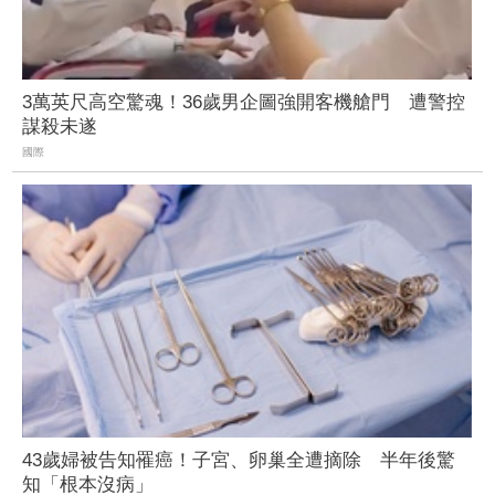
3萬英尺高空驚魂！36歲男企圖強開客機艙門 遭警控
謀殺未遂
國際
43歲婦被告知罹癌！子宮、卵巢全遭摘除 半年後驚
知「根本沒病」