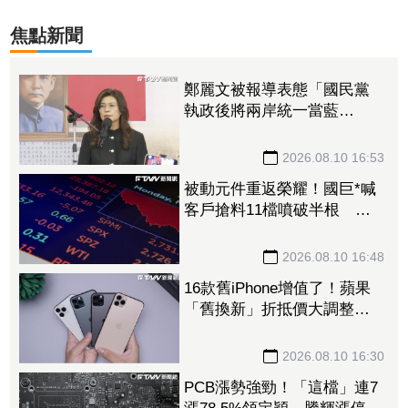
焦點新聞
鄭麗文被報導表態「國民黨
執政後將兩岸統一當藍
圖」 國民黨痛批媒體誤導
令人不齒
2026.08.10 16:53
被動元件重返榮耀！國巨*喊
客戶搶料11檔噴破半根
「這檔」噴出588元登新龍頭
2026.08.10 16:48
16款舊iPhone增值了！蘋果
「舊換新」折抵價大調整
Mac系列最高調升20%
2026.08.10 16:30
PCB漲勢強勁！「這檔」連7