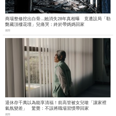
商場整修挖出白骨...她消失28年真相曝 竟遭設局「勒
斃藏頂樓花壇」兒痛哭：終於帶媽媽回家
國際
退休存千萬以為能享清福！前高管被女兒嗆「讓家裡
氣氛變差」 驚覺：不該將職場習慣帶回家
國際