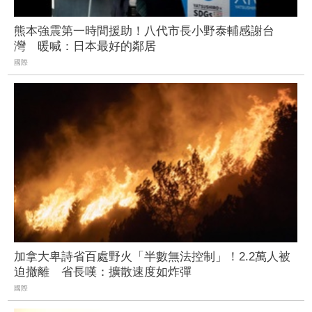
熊本強震第一時間援助！八代市長小野泰輔感謝台
灣 暖喊：日本最好的鄰居
國際
加拿大卑詩省百處野火「半數無法控制」！2.2萬人被
迫撤離 省長嘆：擴散速度如炸彈
國際