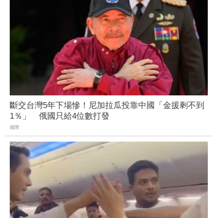
斷交台灣5年下場慘！尼加拉瓜投靠中國「金援剩不到
1％」 俄國只給4位數打發
國際