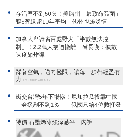
存活率不到50％！美路州「最致命弧菌」
釀5死遠超10年平均 佛州也爆災情
加拿大卑詩省百處野火「半數無法控
制」！2.2萬人被迫撤離 省長嘆：擴散
速度如炸彈
踩著空氣，邁向極限，讓每一步都輕盈有
力
PR・NIKE AIR MAX
斷交台灣5年下場慘！尼加拉瓜投靠中國
「金援剩不到1％」 俄國只給4位數打發
特價 石墨烯冰絲涼感平口內褲