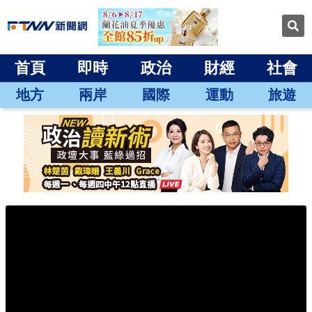
首頁
即時
政治
財經
社會
地方
兩岸
國際
運動
旅遊