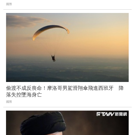
國際
偷渡不成反喪命！摩洛哥男駕滑翔傘飛進西班牙 降
落失控墜海身亡
國際