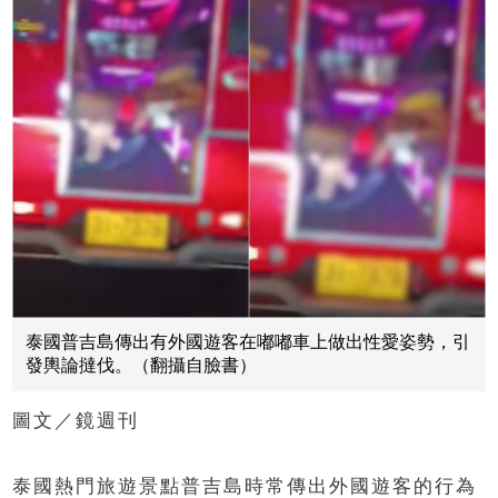
泰國普吉島傳出有外國遊客在嘟嘟車上做出性愛姿勢，引
發輿論撻伐。（翻攝自臉書）
圖文／鏡週刊
泰國熱門旅遊景點普吉島時常傳出外國遊客的行為