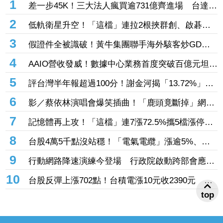
1
差一步45K！三大法人瘋買逾731億齊進場 台達電
亮燈、AI族群集體勁揚
2
低軌衛星升空！「這檔」連拉2根挾群創、啟碁、
騰輝漲停 兆赫、燿華、國巨、康舒皆衝6%
3
假證件全被識破！黃牛集團聯手海外駭客炒GD演
唱會門票 實名制卡關慘賠千萬還挨告
4
AAIO營收發威！數據中心業務首度突破百億元坦言
擴產 「6檔」最強台廠光通噴出漲停
5
評台灣半年報超過100分！謝金河揭「13.72%」超
狂成長成績 中韓全被甩在後頭
6
影／蔡依林演唱會爆笑插曲！「鹿頭竟斷掉」網笑
瘋：鹿易十六
7
記憶體再上攻！「這檔」連7漲72.5%攜5檔漲停
南亞科、華邦電、旺宏都亮燈
8
台股4萬5千點沒站穩！「電氣電纜」漲逾5%、一
檔亮紅燈 油電燃氣成提款機挫逾2%
9
行動網路降速演練今登場 行政院啟動跨部會應變
中心
10
台股反彈上漲702點！台積電漲10元收2390元 台
達電飆漲停、日月光漲逾7%
top