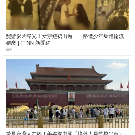
變態影片曝光！女穿短裙出遊 一路遭少年集體輪流
猥褻 | FTNN 新聞網
國際
驚見台灣人在內！美媒揭中國「境外人員監控平台」