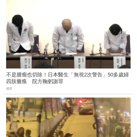
不是腫瘤也切除！日本醫生「無視2次警告」50多歲婦
四肢癱瘓 院方鞠躬謝罪
國際