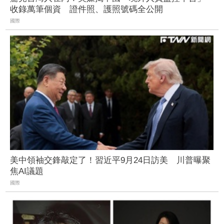
收錄萬筆個資 證件照、護照號碼全公開
國際
美中領袖交鋒敲定了！習近平9月24日訪美 川普曝聚
焦AI議題
國際