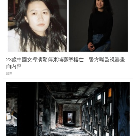
23歲中國女導演驚傳柬埔寨墜樓亡 警方曝監視器畫
面內容
國際