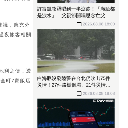
許富凱攻蛋唱到一半淚崩！「滿臉都
是淚水」 父親節開唱思念亡父
2026.08.08 18:09
建議，應充分
過夜旅客相關
地利之便，透
白海豚沒發陸警在台北仍吹出75件
全町7家飯店
災情！27件路樹倒塌、21件災情處
理中
2026.08.08 18:08