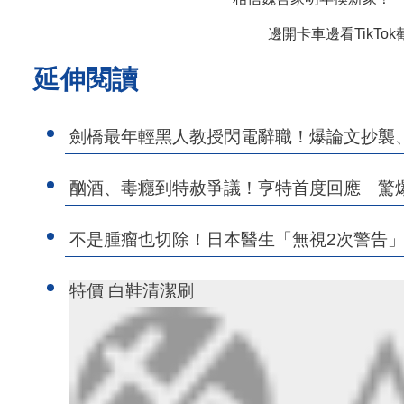
邊開卡車邊看TikTo
延伸閱讀
劍橋最年輕黑人教授閃電辭職！爆論文抄襲
酗酒、毒癮到特赦爭議！亨特首度回應 驚
不是腫瘤也切除！日本醫生「無視2次警告」
特價 白鞋清潔刷