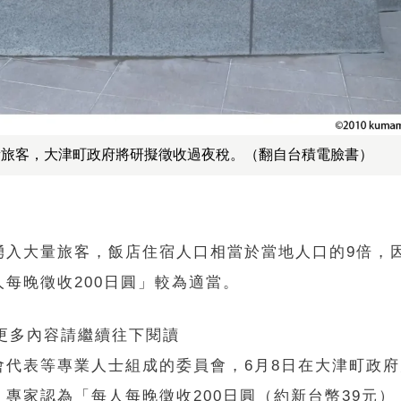
量旅客，大津町政府將研擬徵收過夜稅。（翻自台積電臉書）
湧入大量旅客，飯店住宿人口相當於當地人口的9倍，
每晚徵收200日圓」較為適當。
 更多內容請繼續往下閱讀
會代表等專業人士組成的委員會，6月8日在大津町政
專家認為「每人每晚徵收200日圓（約新台幣39元）