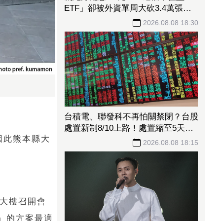
ETF」卻被外資單周大砍3.4萬張
00923豪配3.05元同被抽回2億元
2026.08.08 18:30
台積電、聯發科不再怕關禁閉？台股
處置新制8/10上路！處置縮至5天、2
因此熊本縣大
分鐘撮合
2026.08.08 18:15
府大樓召開會
」的方案最適