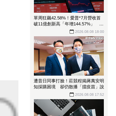
單周狂飆42.58%！愛普*7月營收首
破11億創新高「年增144.57%」 重
返準千金股
2026.08.08 18:00
遭昔日同事打臉！莊競程揭蔣萬安明
知採購困境 卻仍散播「擋疫苗」說
2026.08.08 17:52