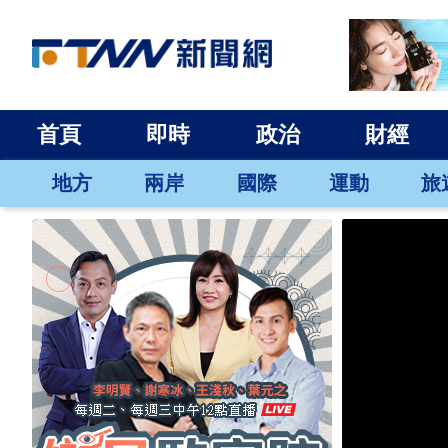
首頁
即時
政治
財經
地方
兩岸
國際
運動
旅