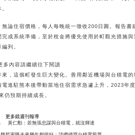
本。
無論住宿價格，每人每晚統一徵收200日圓。報告書
間完成系統準備，至於稅金將優先使用於町觀光措施與
算編列。
 更多內容請繼續往下閱讀
年來，這個町發生巨大變化。善用鄰近機場與台積電的
電進駐熊本後帶動當地住宿需求急遽上升，2023年度
未來仍預期持續成長。
更多鏡週刊報導
！」 黃仁勳：若無張忠謀與台積電，就沒輝達
 魏哲家曝未來幾年都很好：請繼續買台積電股票