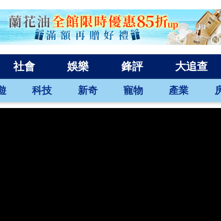
社會
娛樂
鋒評
大追查
遊
科技
新奇
寵物
產業