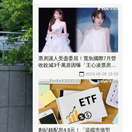
票房讓人受盡委屈！寬魚國際7月營
收銳減3千萬原因曝「王心凌票房＞
楊丞琳」 網笑翻：是吃了誠實果實
2026.08.08 18:50
嗎
創紀錄配息4.6元！「這檔市值型