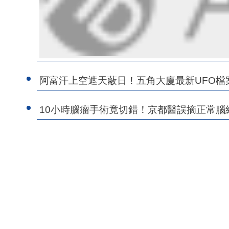
阿富汗上空遮天蔽日！五角大廈最新UFO檔
10小時腦瘤手術竟切錯！京都醫誤摘正常腦