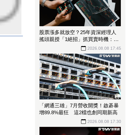
股票漲多就放空？25年資深經理人
搖頭親授「1絕招」抓買賣時機：看
誰占上風
2026.08.08 17:45
「網通三雄」7月營收開獎！啟碁暴
增89.8%最狂 這2檔也創同期新高
2026.08.08 17:30