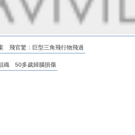
案 飛官驚：巨型三角飛行物飛過
組織 50多歲婦腦損傷