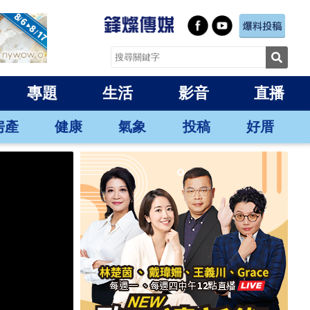
專題
生活
影音
直播
房產
健康
氣象
投稿
好厝