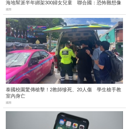
海地幫派半年綁架300婦女兒童 聯合國：恐怖難想像
國際
泰國校園驚傳槍擊！2教師慘死、20人傷 學生槍手教
室內身亡
國際