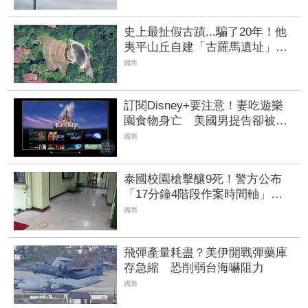
史上最扯假古蹟...騙了20年！他
夷平山丘自建「古羅馬遺址」削
觀光客 瞎掰埃及豔后、茱麗葉
國際
來過
訂閱Disney+要注意！妻吃遊樂
園食物身亡 美國男提告卻被迪
士尼要求駁回 | FTNN 新聞網
國際
泰國校園槍擊釀9死！警方公布
「17分鐘4階段作案時間軸」
槍手避開校工：因為不是老師
國際
飛彈產量耗盡？美伊開戰彈藥庫
存急縮 恐削弱台海嚇阻力
國際