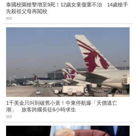
泰國校園槍擊增至9死！12歲女童傷重不治 14歲槍手
先殺祖父母再闖校
國際
1千美金只叫到破舊小黃！中東停航爆「天價逃亡
潮」 旅客跨國長征6小時求生
國際