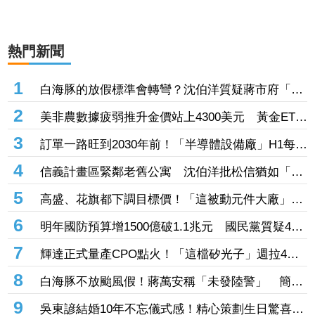
熱門新聞
1
白海豚的放假標準會轉彎？沈伯洋質疑蔣市府「標
準不一」
2
美非農數據疲弱推升金價站上4300美元 黃金ETF
走強「這檔正2」一周漲近9%
3
訂單一路旺到2030年前！「半導體設備廠」H1每股
賺27.27元創同期新高 連4季賺逾一個股本
4
信義計畫區緊鄰老舊公寓 沈伯洋批松信猶如「兩
個世界」
5
高盛、花旗都下調目標價！「這被動元件大廠」股
價腰斬人心惶惶 專家逆勢喊安：兩家外資都沒看
6
明年國防預算增1500億破1.1兆元 國民黨質疑400
衰它
億無人機硬要編特別預算「刷卡換現金」
7
輝達正式量產CPO點火！「這檔矽光子」週拉4根
漲停 啖1.6T、3.2T大餅EPS上看17元
8
白海豚不放颱風假！蔣萬安稱「未發陸警」 簡舒
培轟雙標：巴威當時也沒有
9
吳東諺結婚10年不忘儀式感！精心策劃生日驚喜