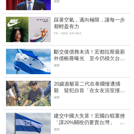
萬工作機會受影響
國際
踩著空氣，邁向極限，讓每一步
都輕盈有力
PR・NIKE AIR MAX
斷交後債務未清！宏都拉斯最新
外債帳冊曝光 至今仍積欠台灣
上百億
國際
20歲遊艇富二代在泰國慘遭捅
殺 疑犯自首「在女友浴室撞見
他」驚悚過程曝光
國際
建交中國大失算！宏國白蝦重挫
「課20%關稅仍要賣台灣」 外
媒曝出口量差4倍
國際