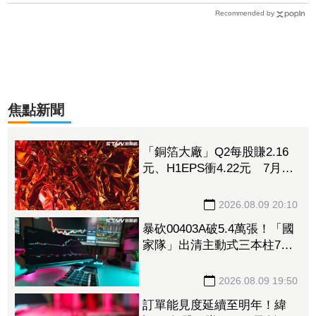
Recommended by
焦點新聞
「銅箔大廠」Q2每股賺2.16
元、H1EPS衝4.22元 7月營
收再報捷、迎年月雙增
2026.08.09 20:10
暴砍00403A破5.4萬張！「國
家隊」出清主動式三本柱7萬
張 重量級正2、0050全中刀
撤資15億
2026.08.09 19:50
訂單能見度延續至明年！緯