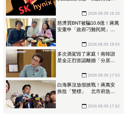
附在履歷內」 判刑1年半
2026.08.09 18:10
慈濟買BNT被騙10.6億！蔣萬
安重申「政府刁難民間」
沈伯洋開嗆：「說一個謊要
用千萬個謊來圓」
2026.08.09 18:03
多次酒駕毀了家庭！南韓諧
星金正烈首認離婚「分居長
達13年」 感謝台僑前妻仍
照顧
2026.08.09 17:53
白海豚沒放假掀戰！蔣萬安
挨批「雙標」 北市府急澄
清：兩次條件根本不同
2026.08.09 17:52