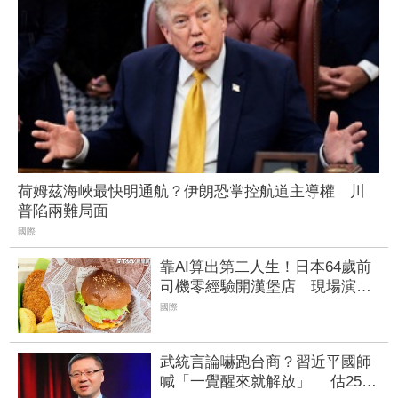
荷姆茲海峽最快明通航？伊朗恐掌控航道主導權 川
普陷兩難局面
國際
靠AI算出第二人生！日本64歲前
司機零經驗開漢堡店 現場演示
「16秒推出新菜單」
國際
武統言論嚇跑台商？習近平國師
喊「一覺醒來就解放」 估2500