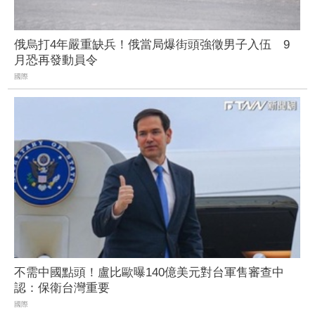
俄烏打4年嚴重缺兵！俄當局爆街頭強徵男子入伍 9
月恐再發動員令
國際
不需中國點頭！盧比歐曝140億美元對台軍售審查中
認：保衛台灣重要
國際