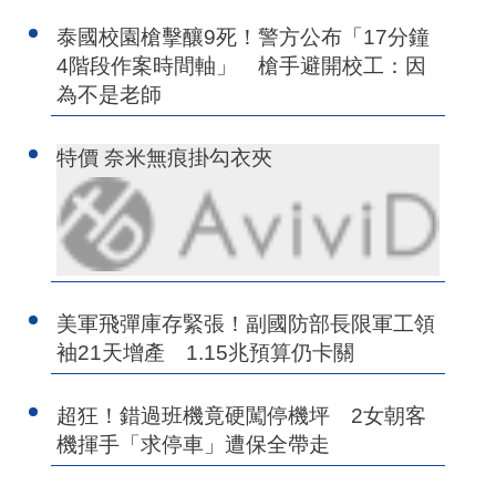
泰國校園槍擊釀9死！警方公布「17分鐘
4階段作案時間軸」 槍手避開校工：因
為不是老師
特價 奈米無痕掛勾衣夾
美軍飛彈庫存緊張！副國防部長限軍工領
袖21天增產 1.15兆預算仍卡關
超狂！錯過班機竟硬闖停機坪 2女朝客
機揮手「求停車」遭保全帶走