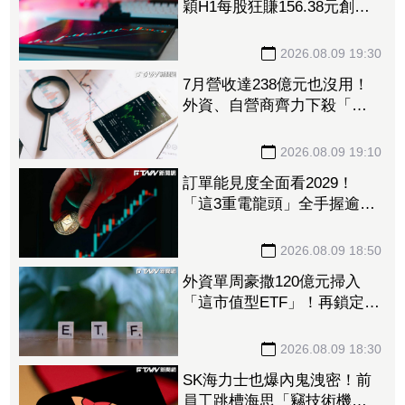
穎H1每股狂賺156.38元創同
期新高 砸逾300億元擴充AI
伺服器產能
2026.08.09 19:30
7月營收達238億元也沒用！
外資、自營商齊力下殺「這
晶圓代工廠」 三大法人狠
砍156億元
2026.08.09 19:10
訂單能見度全面看2029！
「這3重電龍頭」全手握逾百
億元訂單 市場聚焦董事會
承認第二季財報
2026.08.09 18:50
外資單周豪撒120億元掃入
「這市值型ETF」！再鎖定5
檔主動式進貨、「這2檔」進
貨逾10萬張
2026.08.09 18:30
SK海力士也爆內鬼洩密！前
員工跳槽海思「竊技術機密