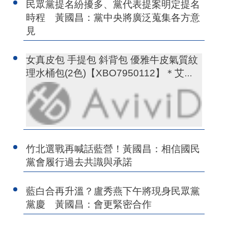
民眾黨提名紛擾多、黨代表提案明定提名
時程 黃國昌：黨中央將廣泛蒐集各方意
見
女真皮包 手提包 斜背包 優雅牛皮氣質紋
理水桶包(2色)【XBO7950112】＊艾美
時尚(現+預)
竹北選戰再喊話藍營！黃國昌：相信國民
黨會履行過去共識與承諾
藍白合再升溫？盧秀燕下午將現身民眾黨
黨慶 黃國昌：會更緊密合作