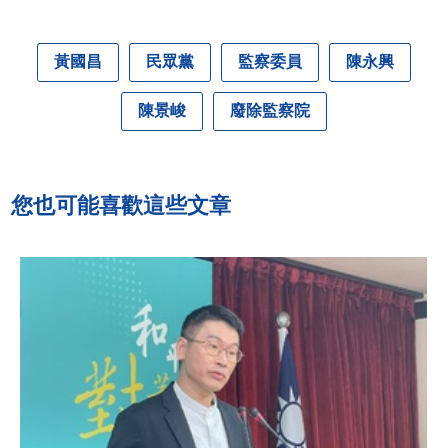
黃國昌
民眾黨
監察委員
陳永興
陳景峻
廢除監察院
您也可能喜歡這些文章