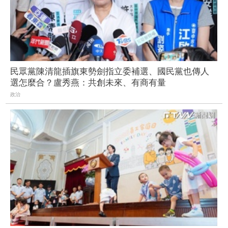
民眾黨陳清龍插旗東勢劍指立委補選、國民黨也傳人
選怎麼合？盧秀燕：共創未來、有商有量
政治