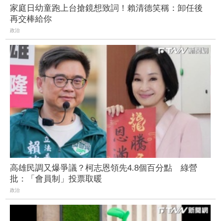
家庭日幼童跑上台搶鏡想致詞！賴清德笑稱：卸任後
再交棒給你
政治
高雄民調又爆爭議？柯志恩領先4.8個百分點 綠營
批：「會員制」投票取暖
政治