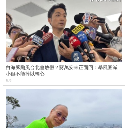
白海豚颱風台北會放假？蔣萬安未正面回：暴風圈減
小但不能掉以輕心
政治