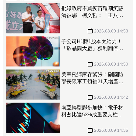
批綠政府不買疫苗還嘲笑慈
濟被騙 柯文哲：「王八
蛋」不要把老百姓當白癡
2026.08.09 14:53
子公司H1賺1股本太給力！
「矽晶圓大廠」獲利翻倍
EPS達5元 攜手聯合再生搶
攻太陽能商機
2026.08.09 14:50
美軍飛彈庫存緊張！副國防
部長限軍工領袖21天增產
1.15兆預算仍卡關
2026.08.09 14:42
南亞轉型腳步加快！電子材
料占比達53%成重要支柱
法人：泛用塑化降至5成以下
2026.08.09 14:35