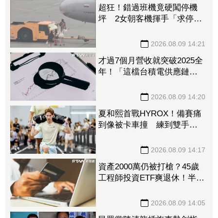
超狂！錯過班機竟硬闖停機
坪 2女朝客機揮手「求停
車」遭保全帶走
2026.08.09 14:21
才過7個月營收就突破2025全
年！「這檔台積電供應鏈」
上半年稅後純益年增209%
訂單能見度看到明年
2026.08.09 14:20
夏和熙首戰HYROX！備賽痛
到像被卡車撞 練到雙手全
是繭
2026.08.09 14:17
資產2000萬仍被打槍？45歲
工程師投資ETF爽退休！半年
後因「一封信」重返職場
2026.08.09 14:05