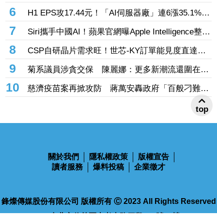
反應冷淡 美媒嘆警報聲不夠大
6
H1 EPS攻17.44元！「AI伺服器廠」連6漲35.1%
輝達GB300、Vera Rubin挹注訂單看到明年
7
Siri攜手中國AI！蘋果官網曝Apple Intelligence整合
阿里「千問」 手冊上線不到一天撤了
8
CSP自研晶片需求旺！世芯-KY訂單能見度直達
2027年底 3奈米晶片放量、2奈米準備接棒
9
菊系議員涉貪交保 陳麗娜：更多新潮流還圍在賴
瑞隆身邊等著掌權
10
慈濟疫苗案再掀攻防 蔣萬安轟政府「百般刁難」
民間自購：慘痛經驗不會忘記
top
關於我們
隱私權政策
版權宣告
讀者服務
爆料投稿
企業徵才
鋒燦傳媒股份有限公司 版權所有 Ⓒ 2023 All Rights Reserved
110台北市信義區忠孝東路四段563號14樓