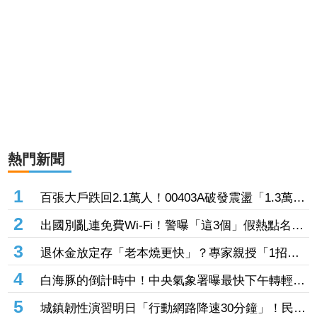
熱門新聞
1
百張大戶跌回2.1萬人！00403A破發震盪「1.3萬人
脫手不要了」 外資反搶23.6萬張入手
2
出國別亂連免費Wi-Fi！警曝「這3個」假熱點名
稱 小心信用卡個資、帳密一秒遭偷走
3
退休金放定存「老本燒更快」？專家親授「1招」
抗通膨 65歲股票推薦配置曝光
4
白海豚的倒計時中！中央氣象署曝最快下午轉輕
颱 但「1地」可能出現局部大雨
5
城鎮韌性演習明日「行動網路降速30分鐘」！民眾