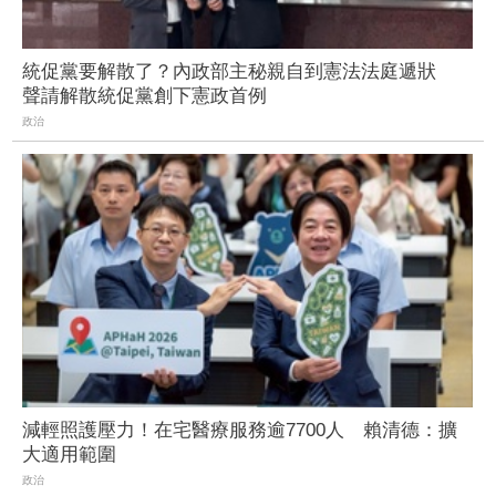
統促黨要解散了？內政部主秘親自到憲法法庭遞狀
聲請解散統促黨創下憲政首例
政治
減輕照護壓力！在宅醫療服務逾7700人 賴清德：擴
大適用範圍
政治