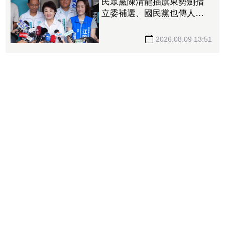
民眾黨陳清龍插旗東勢劍指
立委補選、國民黨也傳人選
怎麼合？盧秀燕：共創未
來、有商有量
2026.08.09 13:51