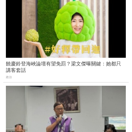
饒慶鈴登海峽論壇有望免罰？梁文傑曝關鍵：她都只
講客套話
政治