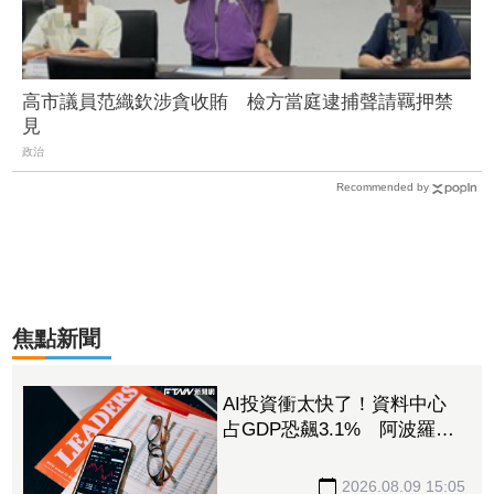
高市議員范織欽涉貪收賄 檢方當庭逮捕聲請羈押禁
見
政治
Recommended by
焦點新聞
AI投資衝太快了！資料中心
占GDP恐飆3.1% 阿波羅警
告：投資反轉恐重演「次貸
式衝擊」
2026.08.09 15:05