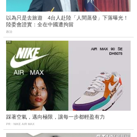
以為只是去旅遊 4台人赴陸「人間蒸發」下落曝光！
陸委會證實：全在中國遭拘留
政治
踩著空氣，邁向極限，讓每一步都輕盈有力
PR・NIKE AIR MAX