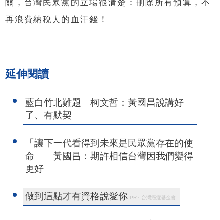
關，台灣民眾黨的立場很清楚：刪除所有預算，不
再浪費納稅人的血汗錢！
延伸閱讀
藍白竹北難題 柯文哲：黃國昌說講好
了、有默契
「讓下一代看得到未來是民眾黨存在的使
命」 黃國昌：期許相信台灣因我們變得
更好
做到這點才有資格說愛你
PR・台灣癌症基金會