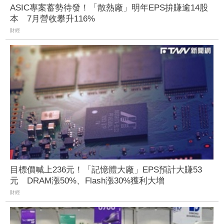
ASIC專案蓄勢待發！「散熱廠」明年EPS拚賺逾14股
本 7月營收攀升116%
財經
目標價喊上236元！「記憶體大廠」EPS預計大賺53
元 DRAM漲50%、Flash漲30%獲利大增
財經