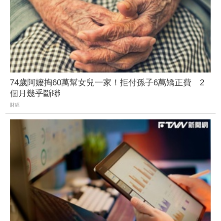
74歲阿嬤掏60萬幫女兒一家！拒付孫子6萬矯正費 2
個月幾乎斷聯
財經