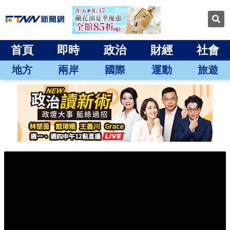
首頁
即時
政治
財經
社會
地方
兩岸
國際
運動
旅遊