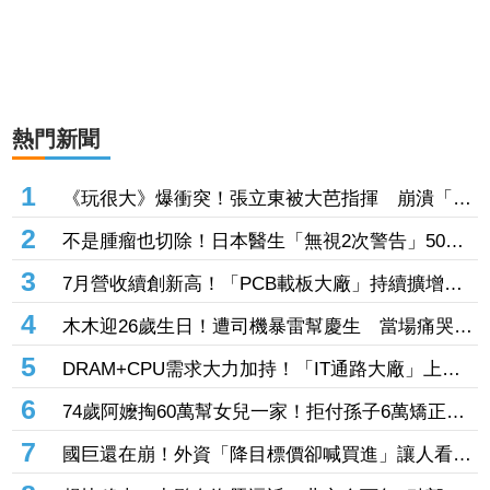
熱門新聞
1
《玩很大》爆衝突！張立東被大芭指揮 崩潰「把
我當狗使喚嗎」
2
不是腫瘤也切除！日本醫生「無視2次警告」50多
歲婦四肢癱瘓 院方鞠躬謝罪
3
7月營收續創新高！「PCB載板大廠」持續擴增產
能 高階訂單、價格調漲帶旺下半年
4
木木迎26歲生日！遭司機暴雷幫慶生 當場痛哭許
願「我要當電影女主角」
5
DRAM+CPU需求大力加持！「IT通路大廠」上月
營收年增102% 昨股價死守79元防線
6
74歲阿嬤掏60萬幫女兒一家！拒付孫子6萬矯正
費 2個月幾乎斷聯
7
國巨還在崩！外資「降目標價卻喊買進」讓人看
傻 達人「3指標」分析：估值合理修正