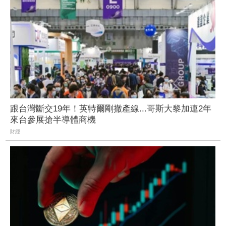
跟台灣斷交19年！英特爾剛撤產線...哥斯大黎加連2年
來台參展搶半導體商機
財經