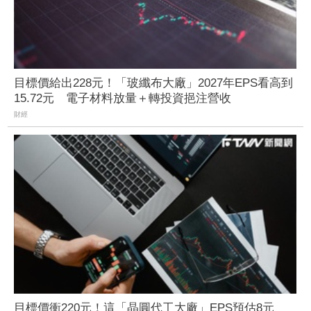
目標價給出228元！「玻纖布大廠」2027年EPS看高到
15.72元 電子材料放量＋轉投資挹注營收
財經
目標價衝220元！這「晶圓代工大廠」EPS預估8元