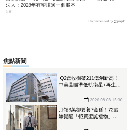
法人：2028年有望賺逾一個股本
財經
Recommended by
焦點新聞
Q2營收衝破211億創新高！
中美晶瞄準低軌衛星+再生能
源 上半年EPS達5.02元
2026.08.08 15:30
月領3萬卻要養7金孫！72歲
嬤覺醒「拒買聖誕禮物」踩
煞車 3兒女現實反應讓她心
寒