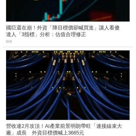
國巨還在崩！外資「降目標價卻喊買進」讓人看傻
達人「3指標」分析：估值合理修正
財經
營收連2月攻頂！AI產業前景明朗帶旺「連接線束大
廠」成長 外資目標價喊上3665元