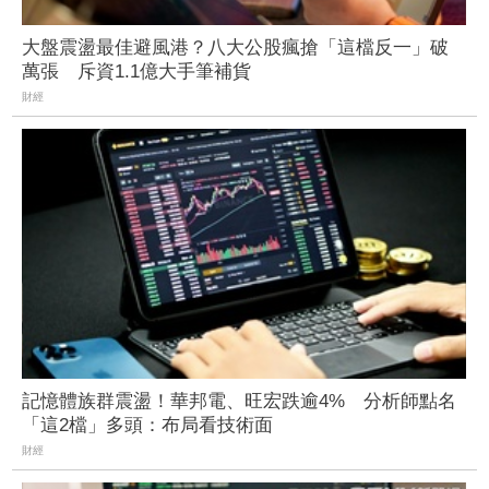
大盤震盪最佳避風港？八大公股瘋搶「這檔反一」破
萬張 斥資1.1億大手筆補貨
財經
記憶體族群震盪！華邦電、旺宏跌逾4% 分析師點名
「這2檔」多頭：布局看技術面
財經