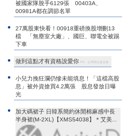
被國家隊脫手6129張 00403A、
00981A都在調節名單
27萬股東快看！00918重磅換股增刪13
檔 「無塵室大廠」、國巨、聯電全被踢
下車
做到這點才有資格說愛你
PR・台灣癌症基金會
小兒力挽狂瀾仍慘未能填息！「這檔高股
息」被外資搶買4.2萬張 股息發放日曝
光
加大碼裙子 日韓系簡約休閒棉麻感中長
半身裙(M-2XL)【XMS54038】＊艾美時
尚(現+預)