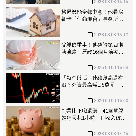
2026.08.08 15:15
格局機能全都中意！他看房
卻卡「住商混合」事務所過
半 網友：除非夠便宜
2026.08.08 15:10
父親節重生！他確診第四期
胰臟癌 歷經16個月治療病
況穩定
2026.08.08 15:08
「新任股后」連續創高還有
戲？外資最高喊1.5萬元 目
標價一次看
2026.08.08 15:00
副業比正職還賺！41歲單親
媽每天花1小時 月收入破百
萬
2026.08.08 14:45