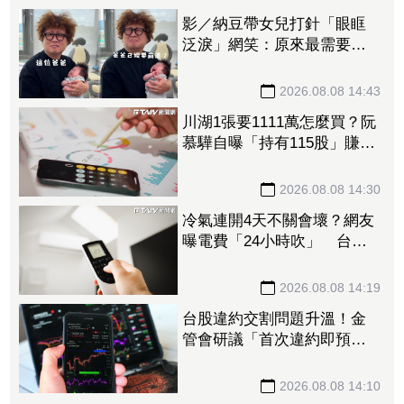
影／納豆帶女兒打針「眼眶
泛淚」網笑：原來最需要安
慰的是爸爸！
2026.08.08 14:43
川湖1張要1111萬怎麼買？阮
慕驊自曝「持有115股」賺近
30萬 教戰小資族：報酬率
不會變
2026.08.08 14:30
冷氣連開4天不關會壞？網友
曝電費「24小時吹」 台電
揭省電關鍵
2026.08.08 14:19
台股違約交割問題升溫！金
管會研議「首次違約即預收
款券」 投資人炸鍋：乾脆改
T+0
2026.08.08 14:10