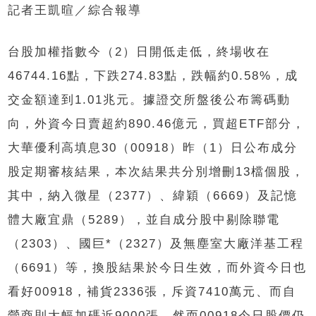
記者王凱暄／綜合報導
台股加權指數今（2）日開低走低，終場收在
46744.16點，下跌274.83點，跌幅約0.58%，成
交金額達到1.01兆元。據證交所盤後公布籌碼動
向，外資今日賣超約890.46億元，買超ETF部分，
大華優利高填息30（00918）昨（1）日公布成分
股定期審核結果，本次結果共分別增刪13檔個股，
其中，納入微星（2377）、緯穎（6669）及記憶
體大廠宜鼎（5289），並自成分股中剔除聯電
（2303）、國巨*（2327）及無塵室大廠洋基工程
（6691）等，換股結果於今日生效，而外資今日也
看好00918，補貨2336張，斥資7410萬元、而自
營商則大幅加碼近9000張，然而00918今日股價仍