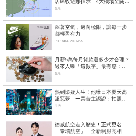
居民收避難指示 4大機場全關、
所有航班取消
生活
踩著空氣，邁向極限，讓每一步
都輕盈有力
PR・NIKE AIR MAX
月薪5萬每月貸款還多少才合理？
過來人曝「這數字」最有感：剩
下存著出國
生活
熱到懷疑人生！他曝日本夏天高
溫惡夢 一票苦主認證：拍照都
笑不出來
生活
德威航空走入歷史！正式更名
「泰瑞航空」 全新制服亮相