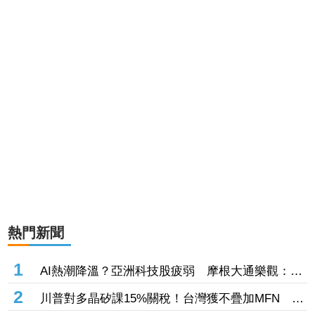
熱門新聞
1
AI熱潮降溫？亞洲科技股疲弱 摩根大通樂觀：長
期投資趨勢未變
2
川普對多晶矽課15%關稅！台灣獲不疊加MFN 行
政院：對台影響有限