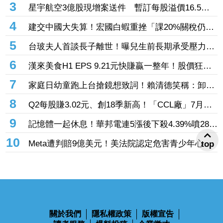
3
星宇航空3億股現增案送件 暫訂每股溢價16.5
元、預計募資49.5億元
4
建交中國大失算！宏國白蝦重挫「課20%關稅仍要
賣台灣」 外媒曝出口量差4倍
5
台玻夫人首談長子離世！曝兒生前長期承受壓力
喪子後她悲痛足不出戶
6
漢來美食H1 EPS 9.21元快賺贏一整年！股價狂飆
7％創3年來新高 「最難訂Buffet」瘋狂吸金
7
家庭日幼童跑上台搶鏡想致詞！賴清德笑稱：卸任
後再交棒給你
8
Q2每股賺3.02元、創18季新高！「CCL廠」7月營
收創近4年高 AI伺服器助攻下半年成長
9
記憶體一起休息！華邦電連5漲後下殺4.39%噴286
億元 「這檔」累漲40%後也走弱炸315億元
10
Meta遭判賠9億美元！美法院認定危害青少年心理
top
健康 要求5年內調整未成年用戶機制
關於我們
隱私權政策
版權宣告