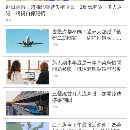
赴日踩雷！超商結帳遭失禮店員「1反應羞辱」多人遇
過 網揭自保絕招
生活
去幾次都不夠！過來人熱議「值
得二訪國家」 網狂推這國：只
有0次和無數次
生活
新人期半年還是一年？菜鳥怕問
問題被噴 職場老鳥點破容忍度
生活
三鶯線首月人流亮眼！加開免費
搭乘期間
生活
白海豚今下午最接近沖繩！25萬