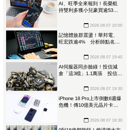
AI、旺季全來報到！長榮航
持雙利多獲小兒豪買逾53萬
張成寵兒 「這檔」前7月營
收狂超去年全年也獲青睞
2026.08.07 20:00
記憶體族群震盪！華邦電、
旺宏跌逾4% 分析師點名
「這2檔」多頭：布局看技術
面
2026.08.07 19:45
AI伺服器同步臉綠！投信減
倉「這3檔」1.1萬張 投信連
砍緯創2刀帶走18.96億元
2026.08.07 19:30
iPhone 18 Pro上市倒數6週爆
危機！傳10億美元晶片卡封
裝「躺在廠房」 恐面臨庫
存不足
2026.08.07 18:30