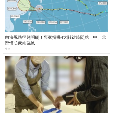
白海豚路徑趨明朗！專家揭曝4大關鍵時間點 中、北
部慎防豪雨強風
生活