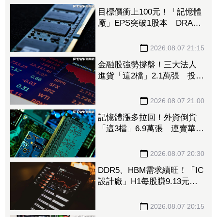
目標價衝上100元！「記憶體
廠」EPS突破1股本 DRAM
大漲45%＋合作美光獲利迎
轉機
2026.08.07 21:15
金融股強勢撐盤！三大法人
進貨「這2檔」2.1萬張 投
8.54億元連12日進場三商壽
2026.08.07 21:00
記憶體漲多拉回！外資倒貨
「這3檔」6.9萬張 連賣華邦
電2天捲102億元
2026.08.07 20:30
DDR5、HBM需求續旺！「IC
設計廠」H1每股賺9.13元
董座：搶晶圓產能比毛利率
更重要
2026.08.07 20:15