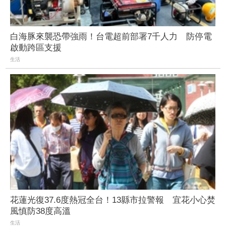
白海豚來襲恐帶強雨！台電超前部署7千人力 防停電
啟動跨區支援
生活
花蓮光復37.6度熱冠全台！13縣市拉警報 宜花小心焚
風慎防38度高溫
生活