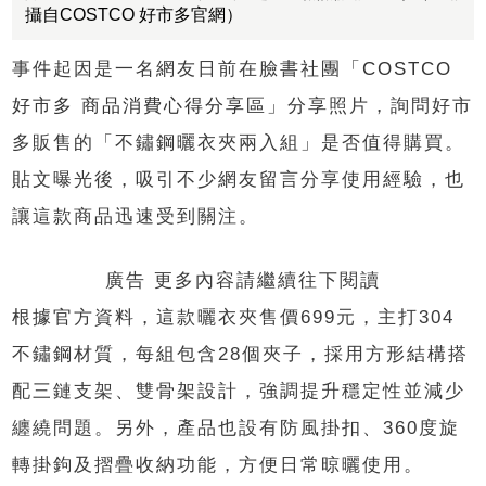
攝自COSTCO 好市多官網）
事件起因是一名網友日前在臉書社團「
COSTCO
好市多
商品消費心得分享區
」分享照片
，詢問好市
多販售的「不鏽鋼曬衣夾兩入組」是否值得購買。
貼文曝光後，吸引不少網友留言分享使用經驗，也
讓這款商品迅速受到關注。
廣告 更多內容請繼續往下閱讀
根據官方資料，這款曬衣夾售價
699
元，主打
304
不鏽鋼材質，每組包含
28
個夾子，採用方形結構搭
配三鏈支架、雙骨架設計，強調提升穩定性並減少
纏繞問題。另外，產品也設有防風掛扣、
360
度旋
轉掛鉤及摺疊收納功能，方便日常晾曬使用。