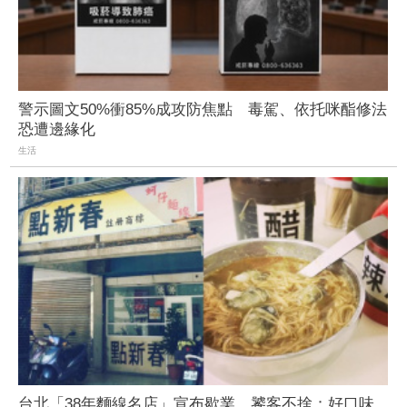
警示圖文50%衝85%成攻防焦點 毒駕、依托咪酯修法
恐遭邊緣化
生活
台北「38年麵線名店」宣布歇業 饕客不捨：好口味