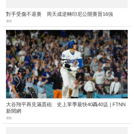
對手受傷不退賽 周天成逆轉印尼公開賽晉16強
運動
大谷翔平再見滿貫砲 史上單季最快40轟40盜 | FTNN
新聞網
運動