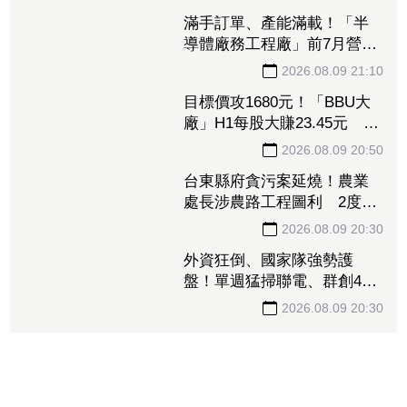
萬張 鴻海法說前夕獲挹注
2026.08.09 21:30
158億元
滿手訂單、產能滿載！「半
導體廠務工程廠」前7月營收
創新高 量子電腦業務同步
2026.08.09 21:10
開花
目標價攻1680元！「BBU大
廠」H1每股大賺23.45元 資
料中心需求旺、產品結構優
2026.08.09 20:50
化推升毛利率
台東縣府貪污案延燒！農業
處長涉農路工程圖利 2度交
保仍遭羈押禁見
2026.08.09 20:30
外資狂倒、國家隊強勢護
盤！單週猛掃聯電、群創4萬
張 補貨名單一次看
2026.08.09 20:30