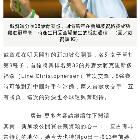
戴資穎分享16歲青澀照，回憶當年在新加坡資格賽成功
殺進冠軍賽，時逢生日受全場慶生的感動過程。（圖／戴
資穎 IG）
戴資穎在明天開打的新加坡公開賽，名列女子單打
第3種子，首輪將與排名第33的丹麥女將克里斯多
福森（Line Christophersen）首次交鋒，8強賽
時可能對到中國好手何冰嬌，兩人曾數次交手，互
有勝負，這次的對決也令球迷興奮期待。
廣告 更多內容請繼續往下閱讀
其實，新加坡公開賽在戴資穎的心中，一直占有非
常特別的地位，她今天也特別po出一張13年前她