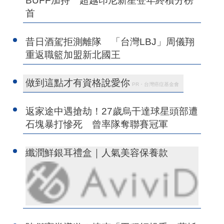
BUFF加持 超越印尼新星登年終積分榜
首
昔日酒駕拒測離隊 「台灣LBJ」周儀翔
重返職籃加盟新北國王
做到這點才有資格說愛你
PR・台灣癌症基金會
返家途中遇搶劫！27歲烏干達球星頭部遭
石塊暴打慘死 曾率隊奪聯賽冠軍
纖潤鮮銀耳禮盒｜人氣美容保養款