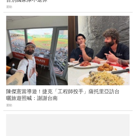
運動
陳傑憲當導遊！捷克「工程師投手」薩托里亞訪台
曬旅遊照喊：謝謝台南
運動