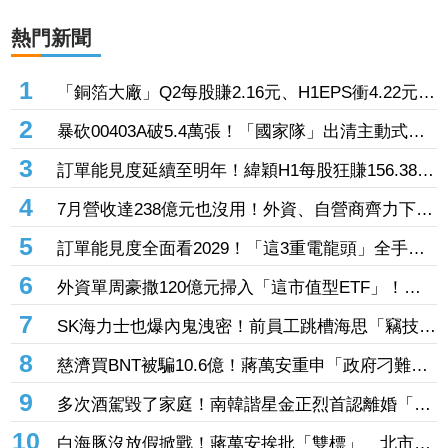
熱門新聞
1
「銅箔大廠」Q2每股賺2.16元、H1EPS衝4.22元
7月營收再報捷、迎年月雙增
2
暴砍00403A破5.4萬張！「國家隊」出清主動式三
本柱7萬張 重量級正2、0050全中刀撤資15億
3
訂單能見度延續至明年！緯穎H1每股狂賺156.38元
創同期新高 砸逾300億元擴充AI伺服器產能
4
7月營收達238億元也沒用！外資、自營商齊力下殺
「這晶圓代工廠」 三大法人狠砍156億元
5
訂單能見度全面看2029！「這3重電龍頭」全手握
逾百億元訂單 市場聚焦董事會承認第二季財報
6
外資單周豪撒120億元掃入「這市值型ETF」！再
鎖定5檔主動式進貨、「這2檔」進貨逾10萬張
7
SK海力士也爆內鬼洩密！前員工跳槽海思「竊技術
機密附在履歷內」 判刑1年半
8
慈濟買BNT被騙10.6億！蔣萬安重申「政府刁難民
間」 沈伯洋開嗆：「說一個謊要用千萬個謊來
9