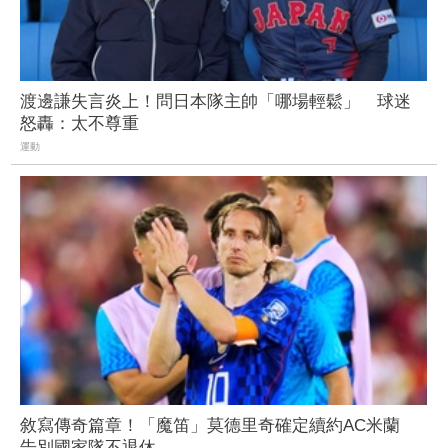
渡邊謙失言炎上！問日本隊主帥「哪場輕鬆」 球迷
怒轟：太不尊重
運動
敘寫傳奇篇章！「魔笛」莫德里奇確定續約AC米蘭
告別國家隊不退休