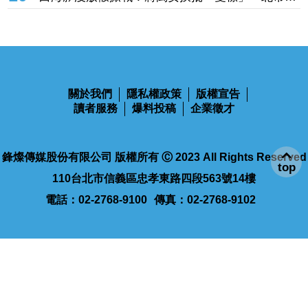
多次酒駕毀了家庭！南韓諧星金正烈首認離婚「分
圓」
居長達13年」 感謝台僑前妻仍照顧
10
白海豚沒放假掀戰！蔣萬安挨批「雙標」 北市府
急澄清：兩次條件根本不同
關於我們
隱私權政策
版權宣告
讀者服務
爆料投稿
企業徵才
top
鋒燦傳媒股份有限公司 版權所有 Ⓒ 2023 All Rights Reserved
110台北市信義區忠孝東路四段563號14樓
電話：02-2768-9100
傳真：02-2768-9102