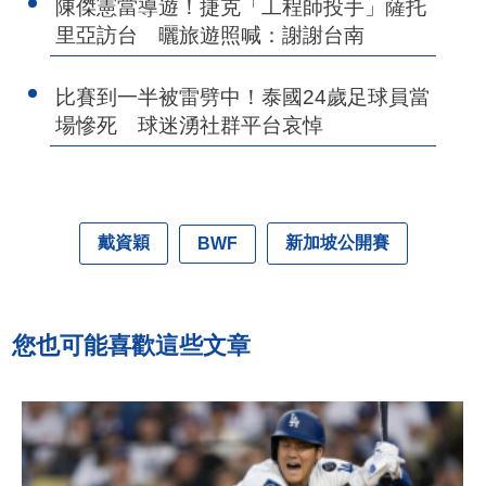
陳傑憲當導遊！捷克「工程師投手」薩托
里亞訪台 曬旅遊照喊：謝謝台南
比賽到一半被雷劈中！泰國24歲足球員當
場慘死 球迷湧社群平台哀悼
戴資穎
新加坡公開賽
BWF
您也可能喜歡這些文章