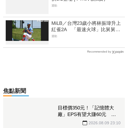
運動
MiLB／台灣23歲小將林振瑋升上
紅雀2A 「最速火球」比舅舅郭
泓志還要快 | FTNN 新聞網
運動
Recommended by
焦點新聞
目標價350元！「記憶體大
廠」EPS有望大賺60元
DRAM報價翻倍後再漲5成毛
2026.08.09 23:10
利率飆80%