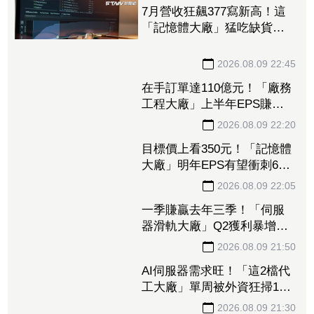
7月營收狂飆377寫新高！這
「記憶體大廠」猛吃缺貨漲
價紅利 全年獲利估達逾40
個股本
2026.08.09 22:45
在手訂單達110億元！「廠務
工程大廠」上半年EPS賺
14.14元 接單南亞科、日月
光獲利噴4倍
2026.08.09 22:20
目標價上看350元！「記憶體
大廠」明年EPS有望衝刺6股
本 DRAM、FLASH價格續
2026.08.09 22:05
揚推升營收、獲利
一季賺贏去年三季！「伺服
器滑軌大廠」Q2獲利暴增
1053% 法人上修今年EPS
2026.08.09 21:50
至228.8元
AI伺服器需求旺！「這2檔代
工大廠」單周被外資狂掃14.5