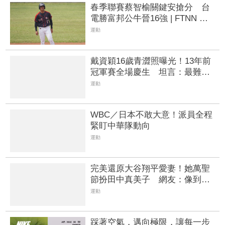
春季聯賽蔡智榆關鍵安搶分 台
電勝富邦公牛晉16強 | FTNN 新
聞網
運動
戴資穎16歲青澀照曝光！13年前
冠軍賽全場慶生 坦言：最難忘
比賽
運動
WBC／日本不敢大意！派員全程
緊盯中華隊動向
運動
完美還原大谷翔平愛妻！她萬聖
節扮田中真美子 網友：像到不
行 | FTNN 新聞網
運動
踩著空氣，邁向極限，讓每一步