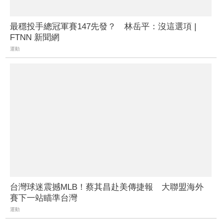
最穩投手總冠軍賽147先發？ 林岳平：沒這選項 |
FTNN 新聞網
運動
台灣球迷震撼MLB！蔡其昌赴美傳捷報 大聯盟海外
賽下一站瞄準台灣
運動