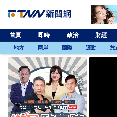
首頁
即時
政治
財經
地方
兩岸
國際
運動
旅