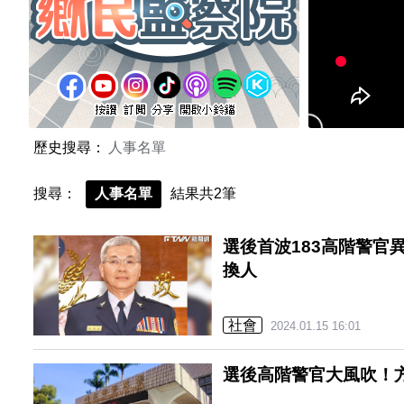
歷史搜尋：
人事名單
搜尋：
人事名單
結果共2筆
選後首波183高階警官
換人
社會
2024.01.15 16:01
選後高階警官大風吹！