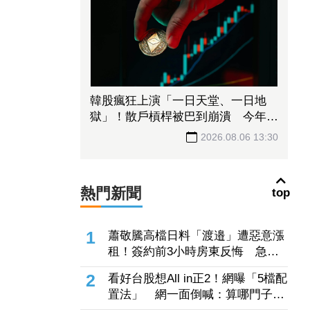
韓股瘋狂上演「一日天堂、一日地
獄」！散戶槓桿被巴到崩潰 今年熔
斷至少44次
2026.08.06 13:30
熱門新聞
top
1
蕭敬騰高檔日料「渡邉」遭惡意漲
租！簽約前3小時房東反悔 急尋
餐廳新地點
2
看好台股想All in正2！網曝「5檔配
置法」 網一面倒喊：算哪門子分