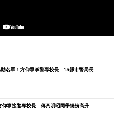
異動名單！方仰寧掌警專校長 15縣市警局長
方仰寧接警專校長 傳黃明昭同學紛紛高升