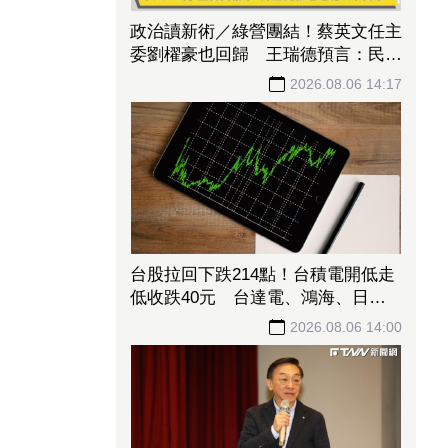
政治讀新術／綠營團結！蔡英文任主
委劉櫂豪也回歸 王瑞德預言：民進
黨最接近拿下台東的一次
2026.08.06 14:17
台股拉回下跌214點！台積電開低走
低收跌40元 台達電、鴻海、日月
光挺身撐盤
2026.08.06 14:00