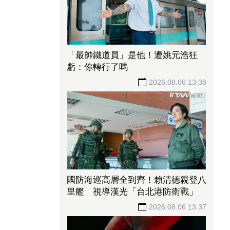
「最帥鐵道員」是他！遭姚元浩狂
虧：你轉行了嗎
2026.08.06 13:38
國防海巡高層全到齊！賴清德親登八
里艦 視導漢光「台北港防衛戰」
2026.08.06 13:37