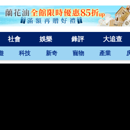
社會
娛樂
鋒評
大追查
遊
科技
新奇
寵物
產業