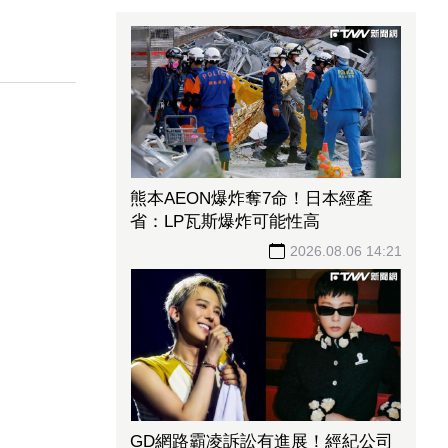
熊本AEON爆炸奪7命！日本經產
省：LP瓦斯爆炸可能性高
2026.08.06 14:21
GD網路霸凌訴訟有進展！經紀公司