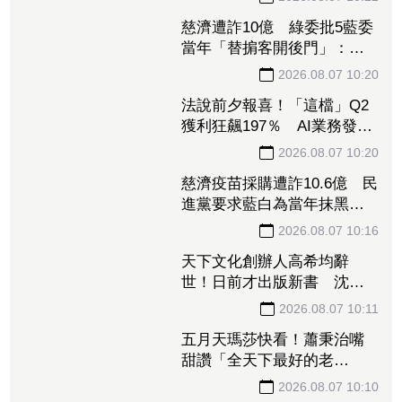
白海豚路徑趨明朗！專家揭
曝4大關鍵時間點 中、北部
慎防豪雨強風
2026.08.07 10:22
慈濟遭詐10億 綠委批5藍委
當年「替掮客開後門」：造
謠政客出來道歉！
2026.08.07 10:20
法說前夕報喜！「這檔」Q2
獲利狂飆197％ AI業務發威
看旺下半年
2026.08.07 10:20
慈濟疫苗採購遭詐10.6億 民
進黨要求藍白為當年抹黑防
疫團隊道歉
2026.08.07 10:16
天下文化創辦人高希均辭
世！日前才出版新書 沈春
華悼：一無所有滿載而歸
2026.08.07 10:11
五月天瑪莎快看！蕭秉治嘴