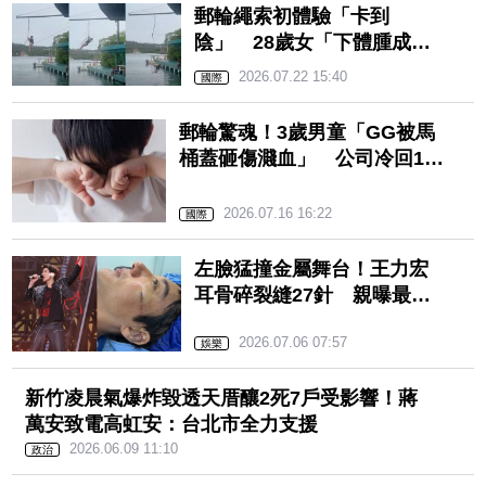
郵輪繩索初體驗「卡到
陰」 28歲女「下體腫成葡
萄柚」花天價醫療費回美治
2026.07.22 15:40
國際
療
郵輪驚魂！3歲男童「GG被馬
桶蓋砸傷濺血」 公司冷回1句
不賠償
2026.07.16 16:22
國際
左臉猛撞金屬舞台！王力宏
耳骨碎裂縫27針 親曝最新
傷勢：早上起來巨痛
2026.07.06 07:57
娛樂
新竹凌晨氣爆炸毀透天厝釀2死7戶受影響！蔣
萬安致電高虹安：台北市全力支援
2026.06.09 11:10
政治