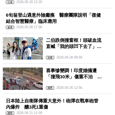
2026.05.20 12:20
社會
6旬翁登山遇意外險癱瘓 醫療團隊說明「復健
結合智慧醫療」臨床應用
2026.05.08 17:00
健康
二伯跌倒撞窗框！頭破血流
直喊「我的頭凹下去了」
蔡阿嘎嚇壞急送醫
2026.04.28 09:59
娛樂
喜事慘變調！印度婚攝遭
「撞飛30米」傷重不治 驚
悚畫面曝光
2026.04.26 12:56
國際
日本陸上自衛隊傳重大意
外！砲彈在戰車砲管內爆
炸 釀3死1重傷