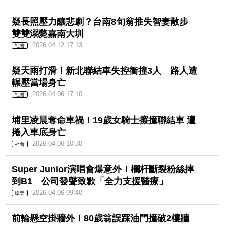
2026.04.21 11:58
國際
疑長照壓力釀悲劇？台南8旬
翁推失智妻散步 雙雙溺斃
嘉南大圳
2026.04.12 17:13
社會
疑天雨打滑！新北聯結車失
控衝撞3人 路人遭輾壓當場
身亡
2026.04.06 17:10
社會
埔里凌晨奪命車禍！19歲女騎士擦撞聯結車 遭
捲入車底身亡
2026.04.06 10:30
社會
Super Junior演唱會爆意外！欄杆斷裂粉絲摔
到B1 公司發聲致歉「全力支援醫療」
2026.04.06 09:40
娛樂