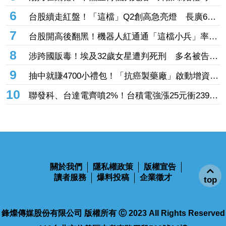
應戀情
4
EPS朝近7股本邁進！「氣動元件大廠」半導體高
毛利助攻 目標價衝1700元
5
湯姆霍蘭德、千黛亞傳低調完婚！外媒曝婚禮時間
地點 僅邀至親好友見證幸福
6
台股續走紅盤！「這檔」Q2創高急亮燈 長廣6月
EPS0.3賺贏前一季同登漲停
7
台股開高後翻黑！機器人紅通通「這檔小兵」率先
攻漲停 致茂、全球傳動噴半根
8
涉跨國販毒！埃及32歲女星遭判死刑 多名被告被
判無期徒刑、長期監禁
9
抽中就賺4700小禮包！「抗癌製藥廠」啟動增資
超過2100個名額今開抽
10
聯發科、台達電齊噴2%！台積電強漲25元衝2390
元 台股開高漲430點反攻44800點大關
top
關於我們
隱私權政策
版權宣告
讀者服務
爆料投稿
企業徵才