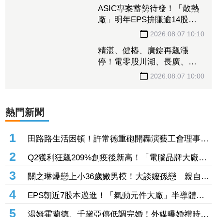
甜讚「全天下最好的老
闆」 他星國秀16蹲失敗
2026.08.07 10:10
ASIC專案蓄勢待發！「散熱
廠」明年EPS拚賺逾14股
本 7月營收攀升116%
2026.08.07 10:10
精湛、健椿、廣錠再飆漲
停！電零股川湖、長廣、台
虹齊亮燈 威潤、承啟、永
2026.08.07 10:00
擎攻頂鎖不住
熱門新聞
1
田路路生活困頓！許常德重砲開轟演藝工會理事
長 「財務去向交代清楚」
2
Q2獲利狂飆209%創疫後新高！「電腦品牌大廠」
H1營收飆破1577億元 股價翻紅緊守30大關
3
關之琳爆戀上小36歲嫩男模！大談嬤孫戀 親自回