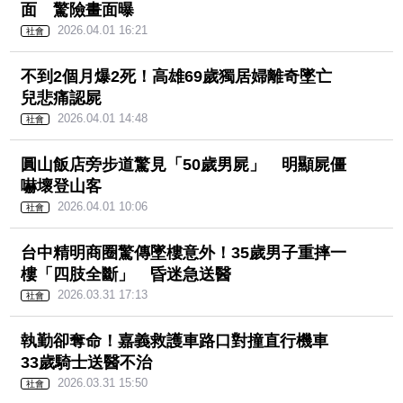
前輪懸空掛牆外！80歲翁誤踩油門撞破2樓牆
面 驚險畫面曝
2026.04.01 16:21
社會
不到2個月爆2死！高雄69歲獨居婦離奇墜亡
兒悲痛認屍
2026.04.01 14:48
社會
圓山飯店旁步道驚見「50歲男屍」 明顯屍僵
嚇壞登山客
2026.04.01 10:06
社會
台中精明商圈驚傳墜樓意外！35歲男子重摔一
樓「四肢全斷」 昏迷急送醫
2026.03.31 17:13
社會
執勤卻奪命！嘉義救護車路口對撞直行機車