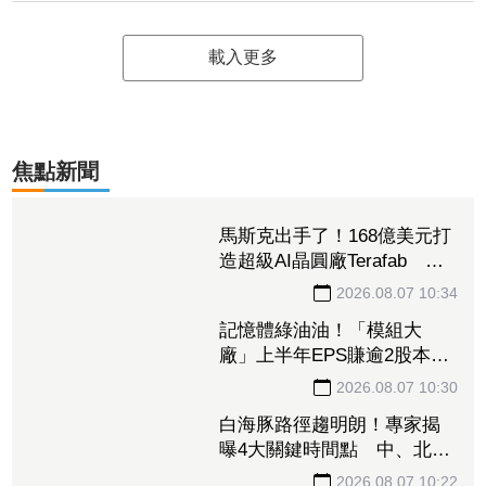
33歲騎士送醫不治
2026.03.31 15:50
社會
載入更多
焦點新聞
馬斯克出手了！168億美元打
造超級AI晶圓廠Terafab 自
建電廠搶攻算力霸權
2026.08.07 10:34
記憶體綠油油！「模組大
廠」上半年EPS賺逾2股本重
摔跌停板 華邦電、南亞科
2026.08.07 10:30
恐止步連5紅