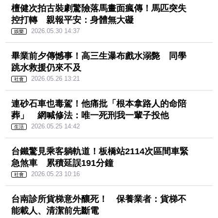
檀健次拍古裝劇驚險落馬畫面瘋傳！馬匹突失
控打轉 親報平安：身體無大礙
2026.05.30 14:37
娛樂
畢業前夕傳憾事！高三生瀑布戲水溺斃 同學
跳水救援仍來不及
2026.05.26 13:21
社會
連砂石車也毒駕！他痛批「根本拿路人的命陪
葬」 網喊修法：唯一死刑我一輩子投他
2026.05.25 14:42
生活
台鐵驚見乘客躺軌道！板橋站2114次區間車緊
急煞車 累積延誤191分鐘
2026.05.23 10:16
社會
台南診所貨梯意外釀死！ 保養業者：貨梯不
能載人、清潔前先斷電