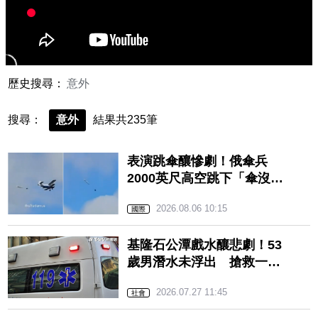
歷史搜尋：
意外
搜尋：
意外
結果共235筆
表演跳傘釀慘劇！俄傘兵
2000英尺高空跳下「傘沒
開」 當場墜地亡
2026.08.06 10:15
國際
基隆石公潭戲水釀悲劇！53
歲男潛水未浮出 搶救一夜
仍不治
2026.07.27 11:45
社會