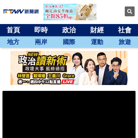
首頁
即時
政治
財經
社會
地方
兩岸
國際
運動
旅遊