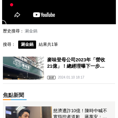
歷史搜尋：
涮金鍋
搜尋：
涮金鍋
結果共1筆
麥味登母公司2023年「營收
21億」！總經理曝下一步：
炸鷄大獅將進軍美國
2024.01.10 18:17
財經
焦點新聞
慈濟遭詐10億！陳時中喊不
實指控者道歉 蔣萬安：政