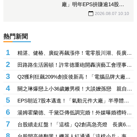
ASIC專案蓄勢待發！「散熱
廠」明年EPS拚賺逾14股
本 7月營收攀升116%
2026.08.07 10:10
熱門新聞
1
精湛、健椿、廣錠再飆漲停！電零股川湖、長廣、
台虹齊亮燈 威潤、承啟、永擎攻頂鎖不住
2
田路路生活困頓！許常德重砲開轟演藝工會理事
長 「財務去向交代清楚」
3
Q2獲利狂飆209%創疫後新高！「電腦品牌大廠」
H1營收飆破1577億元 股價翻紅緊守30大關
4
關之琳爆戀上小36歲嫩男模！大談嬤孫戀 親自回
應戀情
5
EPS朝近7股本邁進！「氣動元件大廠」半導體高
毛利助攻 目標價衝1700元
6
湯姆霍蘭德、千黛亞傳低調完婚！外媒曝婚禮時間
地點 僅邀至親好友見證幸福
7
台股續走紅盤！「這檔」Q2創高急亮燈 長廣6月