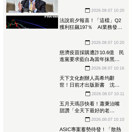
謠政客出來道歉！
2026.08.07 10:20
法說前夕報喜！「這檔」Q2
獲利狂飆197％ AI業務發威
看旺下半年
2026.08.07 10:20
慈濟疫苗採購遭詐10.6億 民
進黨要求藍白為當年抹黑防
疫團隊道歉
2026.08.07 10:16
天下文化創辦人高希均辭
世！日前才出版新書 沈春
華悼：一無所有滿載而歸
2026.08.07 10:11
五月天瑪莎快看！蕭秉治嘴
甜讚「全天下最好的老
闆」 他星國秀16蹲失敗
2026.08.07 10:10