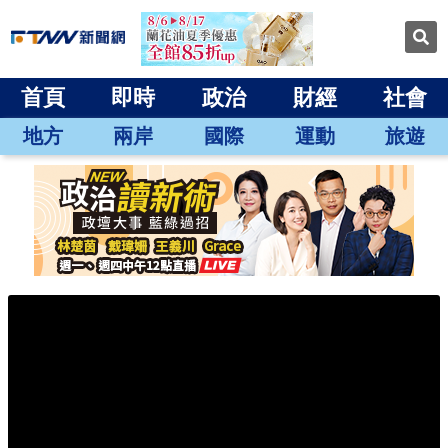
首頁
即時
政治
財經
社會
地方
兩岸
國際
運動
旅遊