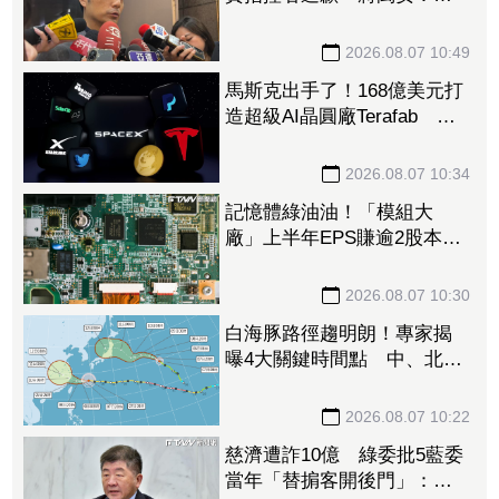
府若買夠何須民間集資
2026.08.07 10:49
馬斯克出手了！168億美元打
造超級AI晶圓廠Terafab 自
建電廠搶攻算力霸權
2026.08.07 10:34
記憶體綠油油！「模組大
廠」上半年EPS賺逾2股本重
摔跌停板 華邦電、南亞科
恐止步連5紅
2026.08.07 10:30
白海豚路徑趨明朗！專家揭
曝4大關鍵時間點 中、北部
慎防豪雨強風
2026.08.07 10:22
慈濟遭詐10億 綠委批5藍委
當年「替掮客開後門」：造