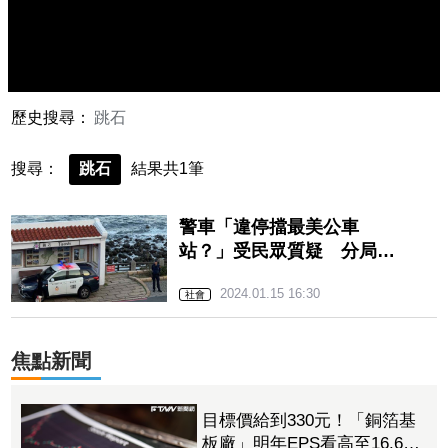
歷史搜尋：
跳石
搜尋：
跳石
結果共1筆
警車「違停擋最美公車
站？」受民眾質疑 分局回
應了：並無不妥
2024.01.15 16:30
社會
焦點新聞
目標價給到330元！「銅箔基
板廠」明年EPS看高至16.6