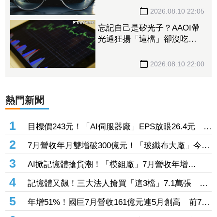
價1335元
2026.08.10 22:05
忘記自己是矽光子？AAOI帶
光通狂揚「這檔」卻沒吃到
紅利….連崩4天登弱勢股王
網哀：gg了
2026.08.10 22:00
熱門新聞
1
目標價243元！「AI伺服器廠」EPS放眼26.4元 輝
達Rubin放量＋收穫2家CSP客戶後市看旺
2
7月營收年月雙增破300億元！「玻纖布大廠」今卻
止步連7漲 三大法人大砍逾2.2萬張、抽回42.6億
3
AI掀記憶體搶貨潮！「模組廠」7月營收年增
元
98.75% DRAM供不應求看到2027年
4
記憶體又飆！三大法人搶買「這3檔」7.1萬張 砸
414億元連6天搜刮南亞科
5
年增51%！國巨7月營收161億元連5月創高 前7月
逼近千億大關