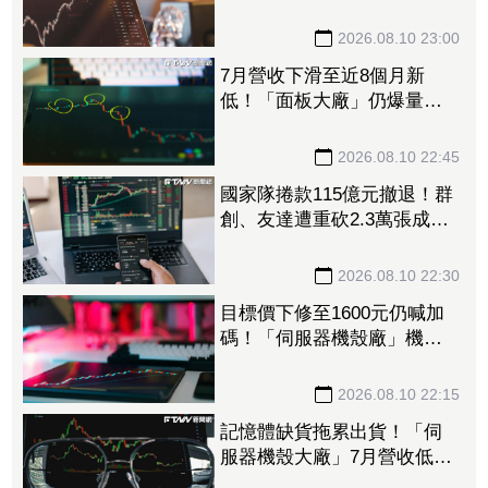
Venice放量＋報價漲15%獲利
創高可期
2026.08.10 23:00
7月營收下滑至近8個月新
低！「面板大廠」仍爆量攻
漲停 自營商撒1億元、掃入
2344張
2026.08.10 22:45
國家隊捲款115億元撤退！群
創、友達遭重砍2.3萬張成棄
子 南亞科、華邦電齊入出
貨名單
2026.08.10 22:30
目標價下修至1600元仍喊加
碼！「伺服器機殼廠」機架
成新成長支柱 已切入2大
GPU業者
2026.08.10 22:15
記憶體缺貨拖累出貨！「伺
服器機殼大廠」7月營收低預
期 法人逆風仍喊買、目標