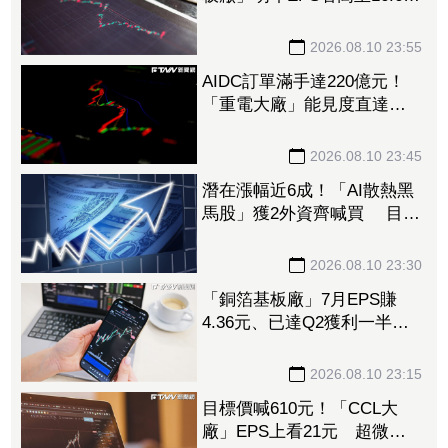
元 報價續揚、利基型材料
放量帶動成長
2026.08.10 23:55
AIDC訂單滿手達220億元！
「重電大廠」能見度直達
2029年 下半年營運火力全
開
2026.08.10 23:45
潛在漲幅近6成！「AI散熱黑
馬股」獲2外資齊喊買 目標
價最高上看1600元
2026.08.10 23:30
「銅箔基板廠」7月EPS賺
4.36元、已達Q2獲利一半以
上 7月營收年增1.2倍創高
2026.08.10 23:15
目標價喊610元！「CCL大
廠」EPS上看21元 超微