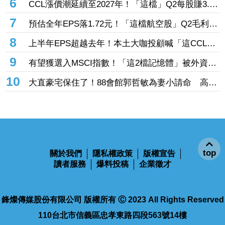
6
CCL漲價潮延續至2027年！「這檔」Q2每股賺3.52
元、7月營收47.49億元創新高 產品漲價約30%助
7
預估全年EPS落1.72元！「這檔航空股」Q2毛利率
攻
下滑遭外資殺出16億 但花旗喊目標價25.7元
8
上半年EPS超越去年！本土大咖投顧喊「這CCL大
廠」目標價上看6字頭 手握漲價、稼動率提升多
9
有望獲選入MSCI指數！「這2檔記憶體」被外資狂
動能
掃近5萬張 連6買南亞科今又砸151億元掃入3萬張
10
大直豪宅保住了！88會館郭哲敏為妻小請命 高院
准2.14億解封
top
關於我們
隱私權政策
版權宣告
讀者服務
爆料投稿
企業徵才
鋒燦傳媒股份有限公司 版權所有 Ⓒ 2023 All Rights Reserved
110台北市信義區忠孝東路四段563號14樓