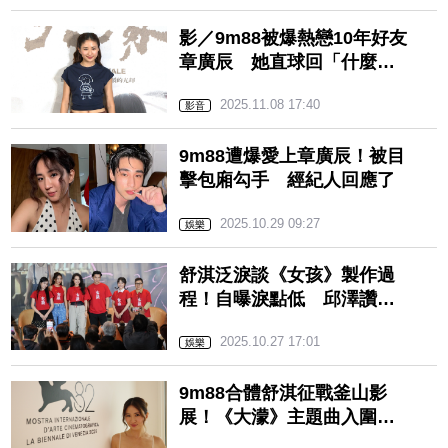
影／9m88被爆熱戀10年好友
章廣辰 她直球回「什麼假
新聞」公開徵男友
2025.11.08 17:40
影音
9m88遭爆愛上章廣辰！被目
擊包廂勾手 經紀人回應了
2025.10.29 09:27
娛樂
舒淇泛淚談《女孩》製作過
程！自曝淚點低 邱澤讚她
劇本細膩
2025.10.27 17:01
娛樂
9m88合體舒淇征戰釜山影
展！《大濛》主題曲入圍金
馬獎 自爆遇低潮