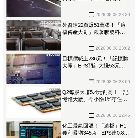
15.72元 電子材料放量＋轉
投資挹注營收
2026.08.06 23:30
外資連22買爆51萬張！「這
檔傳產大哥」跟著聯發科發
大財 打造高效通道營收創
新高
2026.08.06 23:02
目標價喊上236元！「記憶體
大廠」EPS預計大賺53元
DRAM漲50%、Flash漲30%
獲利大增
2026.08.06 23:00
Q2每股大賺5.4元創高！「記
憶體大廠」今小漲1%守住連
5紅 自營商卻脫手449張、
抱回7549萬元
2026.08.06 22:45
化工景氣回溫！「這檔」H1
獲利暴增345%、EPS達0.89