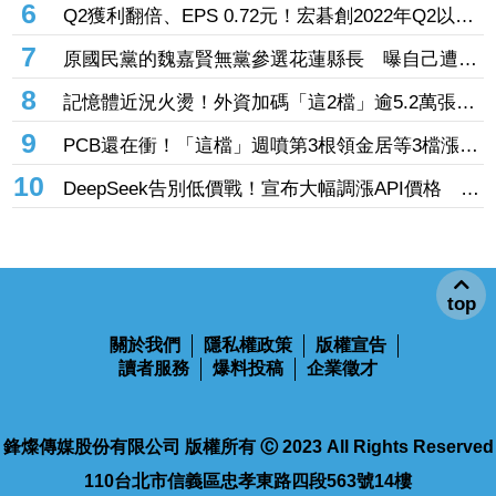
6
Q2獲利翻倍、EPS 0.72元！宏碁創2022年Q2以來
新高 9月IFA將發表AI PC新品
7
原國民黨的魏嘉賢無黨參選花蓮縣長 曝自己遭打
壓當花蓮市長水塔還被投毒「次氯酸鈉」
8
記憶體近況火燙！外資加碼「這2檔」逾5.2萬張
旺宏獲投入近17億元、近5日大漲40%
9
PCB還在衝！「這檔」週噴第3根領金居等3檔漲
停 台燿連5漲51.5%、景碩累漲48%
10
DeepSeek告別低價戰！宣布大幅調漲API價格 AI
商業化邁入新階段
top
關於我們
隱私權政策
版權宣告
讀者服務
爆料投稿
企業徵才
鋒燦傳媒股份有限公司 版權所有 Ⓒ 2023 All Rights Reserved
110台北市信義區忠孝東路四段563號14樓