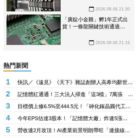
跌 三大法人今出清1.1萬
張、抽回21億元
2026.08.06 21:30
「廣錠小金雞」孵1年正式出
貨！一條龍關鍵技術通過驗
證 拿下美系網通、雲端大
廠訂單
2026.08.06 21:15
熱門新聞
1
快訊／《遠見》《天下》雜誌創辦人高希均辭世
享耆壽90歲
2
記憶體紅通通！三大法人掃進「這3檔」7萬張 砸
229億元連4日補貨南亞科
3
目標價上修6.5%至444.5元！「砷化鎵晶圓代工
廠」7月營收創4年半新高 1.6T光通訊開始貢獻營
4
今年EPS估達3股本！「記憶體大廠」炸連5漲
收
44% 外資卻砍近1.8萬張抱回31.5億元
5
營收連2月攻頂！AI產業前景明朗帶旺「連接線束
大廠」成長 外資目標價喊上3665元