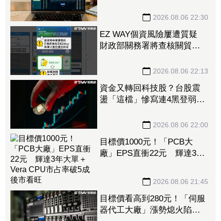
元 八大公股調節逾千萬元
2026.08.06 22:30
EZ WAY個資風險屢遭質疑
財政部關務署將查核關貿公
司、檢討是否統一收費正式
委任
2026.08.06 22:13
資金又轉回科技股？台股震
盪「這檔」慘寫連4黑登弱勢
股王 國票金、潤泰新也淪
大盤刀下魂
2026.08.06 22:00
目標價1000元！「PCB大
廠」EPS直衝22元 輝達3年
大單＋Vera CPU市占率破5成
後市看旺
2026.08.06 21:45
目標價看高到280元！「伺服
器代工大廠」漲勢熄火陷連2