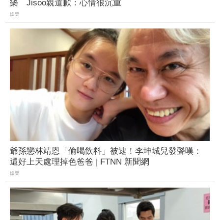
樂 Jisoo親道歉：心情很沉重
娛樂
爺孫戀林靖恩「偷喝飲料」被逮！李坤城兒發聲嘆：
還好上天處理掉色爸爸 | FTNN 新聞網
娛樂