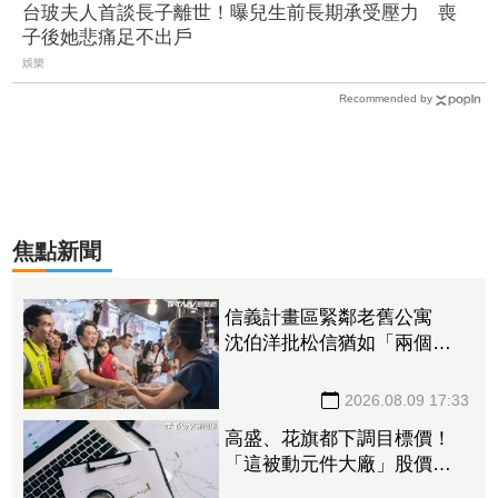
台玻夫人首談長子離世！曝兒生前長期承受壓力 喪
子後她悲痛足不出戶
娛樂
Recommended by
焦點新聞
信義計畫區緊鄰老舊公寓
沈伯洋批松信猶如「兩個世
界」
2026.08.09 17:33
高盛、花旗都下調目標價！
「這被動元件大廠」股價腰
斬人心惶惶 專家逆勢喊