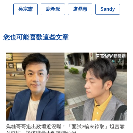
吳宗憲
鹿希派
盧鼎惠
Sandy
您也可能喜歡這些文章
焦糖哥哥退出政壇近況曝！「面試3輪未錄取」坦言靠