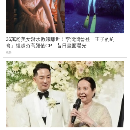
36萬粉美女潛水教練離世！李潤潤曾登「王子的約
會」組超夯高顏值CP 昔日畫面曝光
娛樂