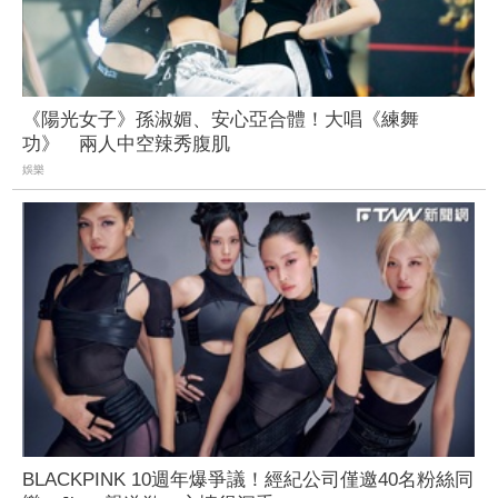
《陽光女子》孫淑媚、安心亞合體！大唱《練舞
功》 兩人中空辣秀腹肌
娛樂
BLACKPINK 10週年爆爭議！經紀公司僅邀40名粉絲同