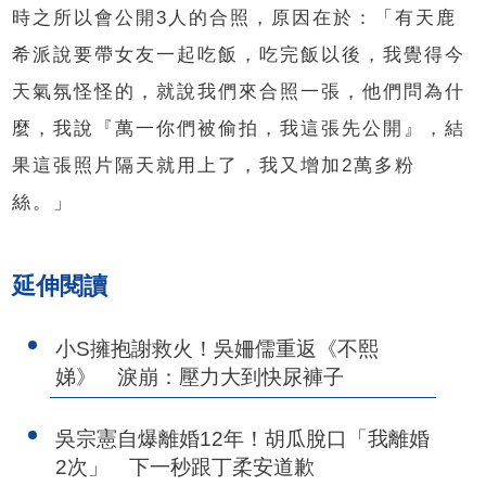
時之所以會公開3人的合照，原因在於：「有天鹿
希派說要帶女友一起吃飯，吃完飯以後，
我覺得今
天氣氛怪怪的，就說我們來合照一張，他們問為什
麼，
我說『萬一你們被偷拍，我這張先公開』，
結
果這張照片隔天就用上了，我又增加2萬多粉
絲。」
延伸閱讀
小S擁抱謝救火！吳姍儒重返《不熙
娣》 淚崩：壓力大到快尿褲子
吳宗憲自爆離婚12年！胡瓜脫口「我離婚
2次」 下一秒跟丁柔安道歉