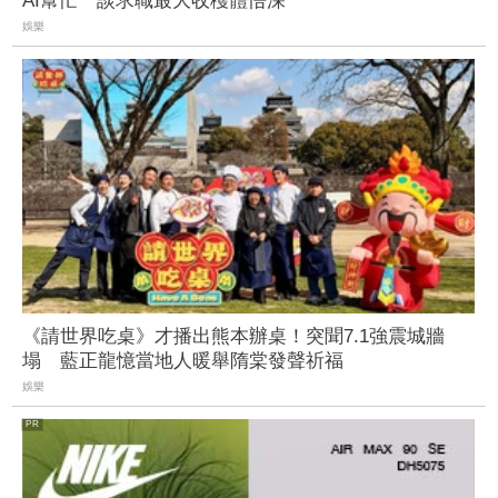
AI幫忙 談求職最大收穫體悟深
娛樂
《請世界吃桌》才播出熊本辦桌！突聞7.1強震城牆
塌 藍正龍憶當地人暖舉隋棠發聲祈福
娛樂