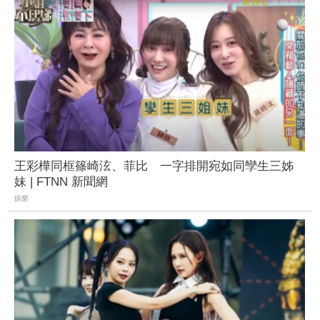
王彩樺同框篠崎泫、菲比 一字排開宛如同孿生三姊
妹 | FTNN 新聞網
娛樂