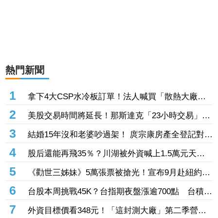
熱門新聞
1
拿下4大CSP水冷板訂單！法人喊買「散熱大廠」
目標價上看3,580元 7月營收創新高
2
美股交易時間將延長！那斯達克「23小時交易」這
天上路 每日僅休市1小時
3
結婚15年沒和老婆吵過架！ 庹宗康房產全登記對方
名下 曝婚姻保鮮秘訣
4
股后還能再飛35％？川湖被外資喊上1.5萬元天
價 毛利率更狂「上看90％」
5
《勸世三姊妹》5萬張票被搶光！宣布9月赴紐約讀
劇 有望邁向百老匯舞台
6
台股本周挑戰45K？台指期夜盤漲逾700點 台積電
營收成關鍵
7
外資目標價看348元！「這封測大廠」第二季營收