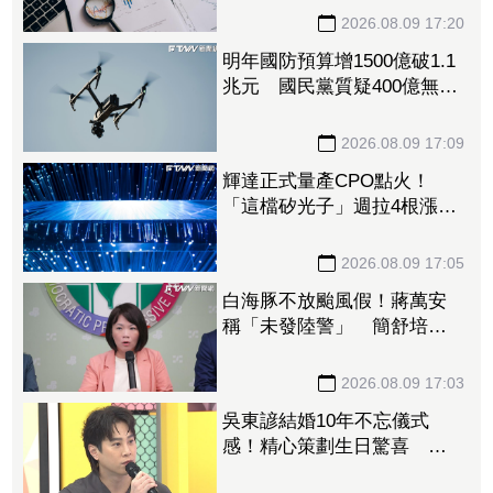
安：兩家外資都沒看衰它
2026.08.09 17:20
明年國防預算增1500億破1.1
兆元 國民黨質疑400億無人
機硬要編特別預算「刷卡換
現金」
2026.08.09 17:09
輝達正式量產CPO點火！
「這檔矽光子」週拉4根漲
停 啖1.6T、3.2T大餅EPS上
看17元
2026.08.09 17:05
白海豚不放颱風假！蔣萬安
稱「未發陸警」 簡舒培轟
雙標：巴威當時也沒有
2026.08.09 17:03
吳東諺結婚10年不忘儀式
感！精心策劃生日驚喜 還
主動帶娃羨煞人妻女星