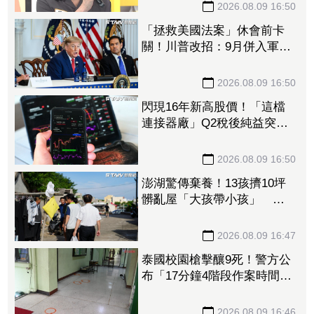
2026.08.09 16:50
「拯救美國法案」休會前卡
關！川普改招：9月併入軍費
預算案
2026.08.09 16:50
閃現16年新高股價！「這檔
連接器廠」Q2稅後純益突破2
億元 公司展望轉型有成、
獲利再提升
2026.08.09 16:50
澎湖驚傳棄養！13孩擠10坪
髒亂屋「大孩帶小孩」 父
母帶走補助金離家8個月
2026.08.09 16:47
泰國校園槍擊釀9死！警方公
布「17分鐘4階段作案時間
軸」 槍手避開校工：因為
不是老師
2026.08.09 16:46