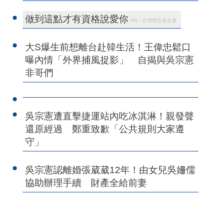
做到這點才有資格說愛你
PR・台灣癌症基金會
大S爆生前想離台赴韓生活！王偉忠鬆口
曝內情「外界捕風捉影」 自揭與吳宗憲
非哥們
吳宗憲遭直擊捷運站內吃冰淇淋！親發聲
還原經過 鄭重致歉「公共規則大家遵
守」
吳宗憲認離婚張葳葳12年！由女兒吳姍儒
協助辦理手續 財產全給前妻