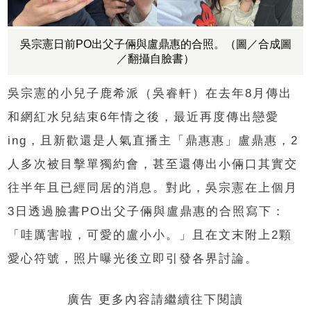
吳宗憲日前PO出父子倆與盧鼎惠的合照。（圖／合成圖
／翻攝自臉書）
吳宗憲的小兒子鹿希派（吳睿軒）在去年8月傳出
和網紅水兒結束6年情之後，最近再度傳出戀愛
ing，且新歡還是人氣直播主「鼎惠惠」盧鼎惠，2
人多次被目擊單獨約會，甚至還傳出小倆口其實交
往半年且已經同居的消息。對此，吳宗憲在上個月
3日透過臉書PO出父子倆與盧鼎惠的合照寫下：
「哇厲害啦，可愛的盧小小。」且在文末附上2顆
愛心符號，照片曝光後立即引發各界討論。
廣告 更多內容請繼續往下閱讀