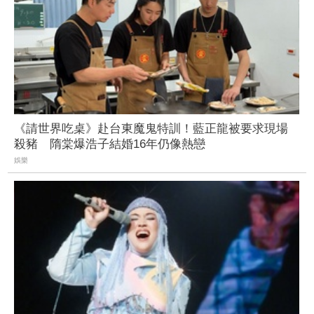
《請世界吃桌》赴台東魔鬼特訓！藍正龍被要求現場
殺豬 隋棠爆浩子結婚16年仍像熱戀
娛樂