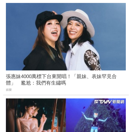
張惠妹4000萬標下台東開唱！「親妹、表妹罕見合
體」 尷尬：我們有生鏽嗎
娛樂