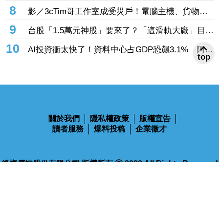
突破百億元 狠砸14億元赴美擴產
8
影／3cTim哥工作室成受災戶！電腦主機、貨物全
泡水 崩潰畫面曝
9
台股「1.5萬元神股」要來了？「這滑軌大廠」目標
價狂升155％創外資天價 毛利率更上看90％
10
AI投資衝太快了！資料中心占GDP恐飆3.1% 阿波
top
羅警告：投資反轉恐重演「次貸式衝擊」
關於我們
隱私權政策
版權宣告
讀者服務
爆料投稿
企業徵才
鋒燦傳媒股份有限公司 版權所有 Ⓒ 2023 All Rights Reserved
110台北市信義區忠孝東路四段563號14樓
電話：02-2768-9100
傳真：02-2768-9102