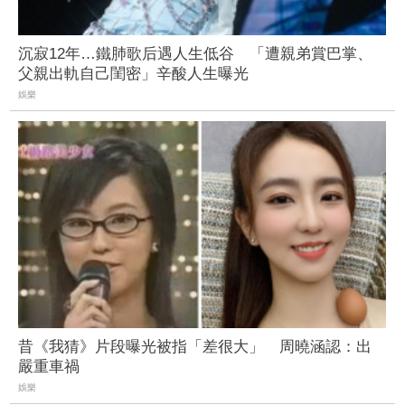
沉寂12年…鐵肺歌后遇人生低谷 「遭親弟賞巴掌、
父親出軌自己閨密」辛酸人生曝光
娛樂
昔《我猜》片段曝光被指「差很大」 周曉涵認：出
嚴重車禍
娛樂