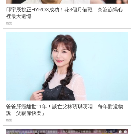
邱宇辰挑正HYROX成功！花3個月備戰 突淚崩揭心
裡最大遺憾
娛樂
爸爸肝癌離世11年！談亡父林琇琪哽咽 每年對遺物
說「父親節快樂」
娛樂