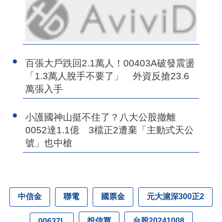
百張大戶跌回2.1萬人！00403A破發震盪
「1.3萬人脫手不要了」 外資反搶23.6
萬張入手
小護國神山挺不住了？八大公股撤離
0052達1.1億 3檔正2遭棄「主動式天公
號」也中槍
中信金
聯電
國票金
元大滬深300正2
投信買
台股20241008
00637L