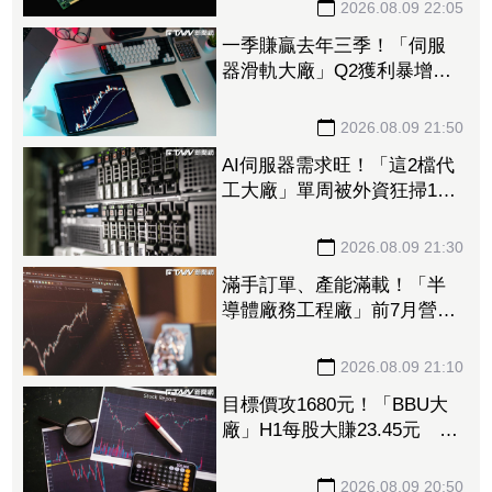
揚推升營收、獲利
2026.08.09 22:05
一季賺贏去年三季！「伺服
器滑軌大廠」Q2獲利暴增
1053% 法人上修今年EPS
至228.8元
2026.08.09 21:50
AI伺服器需求旺！「這2檔代
工大廠」單周被外資狂掃14.5
萬張 鴻海法說前夕獲挹注
158億元
2026.08.09 21:30
滿手訂單、產能滿載！「半
導體廠務工程廠」前7月營收
創新高 量子電腦業務同步
開花
2026.08.09 21:10
目標價攻1680元！「BBU大
廠」H1每股大賺23.45元 資
料中心需求旺、產品結構優
化推升毛利率
2026.08.09 20:50