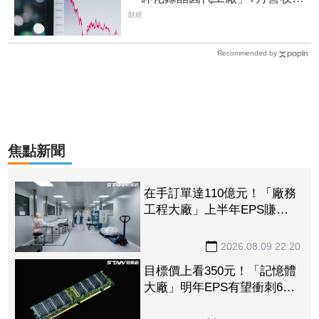
4年半新高 1.6T光通訊開始貢獻
財經
營收
Recommended by
焦點新聞
在手訂單達110億元！「廠務
工程大廠」上半年EPS賺
14.14元 接單南亞科、日月
光獲利噴4倍
2026.08.09 22:20
目標價上看350元！「記憶體
大廠」明年EPS有望衝刺6股
本 DRAM、FLASH價格續