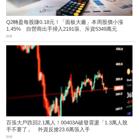
Q2轉盈每股賺0.18元！「面板大廠」本周股價小漲
1.45% 自營商出手掃入2191張、斥資5349萬元
財經
百張大戶跌回2.1萬人！00403A破發震盪「1.3萬人脫
手不要了」 外資反搶23.6萬張入手
財經