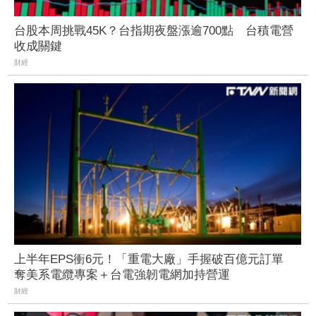
台股本周挑戰45K？台指期夜盤漲逾700點 台積電營
收成關鍵
財經
上半年EPS衝6元！「重電大廠」手握破百億元訂單
奪美系電纜專案＋台電強韌電網加持營運
財經