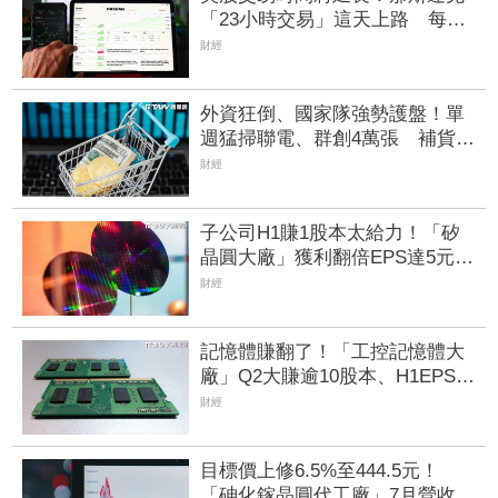
「23小時交易」這天上路 每日
僅休市1小時
財經
外資狂倒、國家隊強勢護盤！單
週猛掃聯電、群創4萬張 補貨名
單一次看
財經
子公司H1賺1股本太給力！「矽
晶圓大廠」獲利翻倍EPS達5元
攜手聯合再生搶攻太陽能商機
財經
記憶體賺翻了！「工控記憶體大
廠」Q2大賺逾10股本、H1EPS達
166.45元 7月營收續旺再迎年月
財經
雙增
目標價上修6.5%至444.5元！
「砷化鎵晶圓代工廠」7月營收創