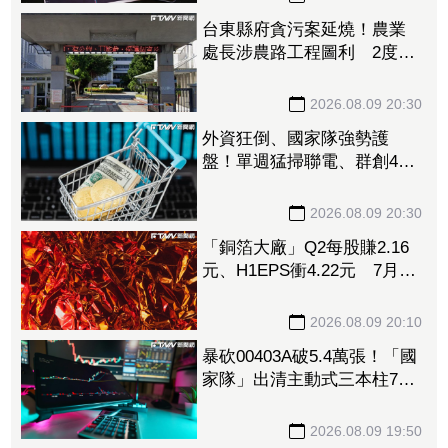
台東縣府貪污案延燒！農業
處長涉農路工程圖利 2度交
保仍遭羈押禁見
2026.08.09 20:30
外資狂倒、國家隊強勢護
盤！單週猛掃聯電、群創4萬
張 補貨名單一次看
2026.08.09 20:30
「銅箔大廠」Q2每股賺2.16
元、H1EPS衝4.22元 7月營
收再報捷、迎年月雙增
2026.08.09 20:10
暴砍00403A破5.4萬張！「國
家隊」出清主動式三本柱7萬
張 重量級正2、0050全中刀
撤資15億
2026.08.09 19:50