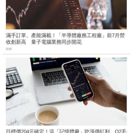
滿手訂單、產能滿載！「半導體廠務工程廠」前7月營
收創新高 量子電腦業務同步開花
財經
目標價204元確定！這「記憶體廠」吃漲價紅利、Q2毛