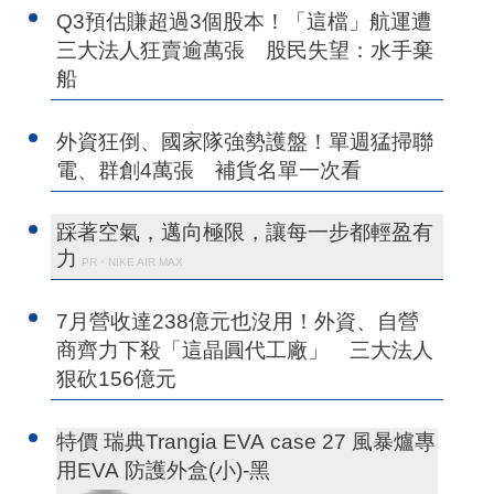
Q3預估賺超過3個股本！「這檔」航運遭
三大法人狂賣逾萬張 股民失望：水手棄
船
外資狂倒、國家隊強勢護盤！單週猛掃聯
電、群創4萬張 補貨名單一次看
踩著空氣，邁向極限，讓每一步都輕盈有
力
PR・NIKE AIR MAX
7月營收達238億元也沒用！外資、自營
商齊力下殺「這晶圓代工廠」 三大法人
狠砍156億元
特價 瑞典Trangia EVA case 27 風暴爐專
用EVA 防護外盒(小)-黑