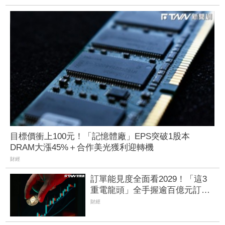
目標價衝上100元！「記憶體廠」EPS突破1股本
DRAM大漲45%＋合作美光獲利迎轉機
財經
訂單能見度全面看2029！「這3
重電龍頭」全手握逾百億元訂
單 市場聚焦董事會承認第二季
財經
財報