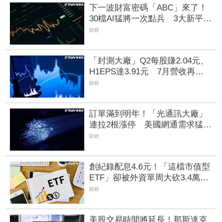
下一波財富密碼「ABC」來了！
30檔AI猛將一次點兵 3大新平台
量產、CPO再迎催化劑
財經
「封測大廠」Q2每股賺2.04元、
H1EPS達3.91元 7月營收再喜
迎年月雙增
財經
訂單滿到明年！「光通訊大廠」
連拉2根漲停 美國網通需求猛7
月營收年增5成
財經
創紀錄配息4.6元！「這檔市值型
ETF」卻被外資單周大砍3.4萬
張 00923豪配3.05元同被抽回2
財經
億元
美股交易時間將延長！那斯達克