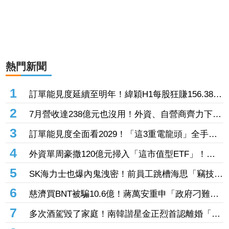
熱門新聞
1
訂單能見度延續至明年！緯穎H1每股狂賺156.38元
創同期新高 砸逾300億元擴充AI伺服器產能
2
7月營收達238億元也沒用！外資、自營商齊力下殺
「這晶圓代工廠」 三大法人狠砍156億元
3
訂單能見度全面看2029！「這3重電龍頭」全手握
逾百億元訂單 市場聚焦董事會承認第二季財報
4
外資單周豪撒120億元掃入「這市值型ETF」！再
鎖定5檔主動式進貨、「這2檔」進貨逾10萬張
5
SK海力士也爆內鬼洩密！前員工跳槽海思「竊技術
機密附在履歷內」 判刑1年半
6
慈濟買BNT被騙10.6億！蔣萬安重申「政府刁難民
間」 沈伯洋開嗆：「說一個謊要用千萬個謊來
7
多次酒駕毀了家庭！南韓諧星金正烈首認離婚「分
圓」
居長達13年」 感謝台僑前妻仍照顧