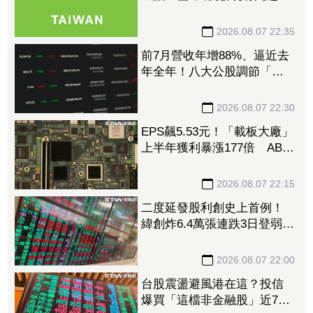
辭董座退出經營：內部存在
管理缺失
2026.08.07 22:35
前7月營收年增88%、逼近去
年全年！八大公股調節「這
檔」13.69億元逾7.4千張
2026.08.07 22:30
EPS飆5.53元！「載板大廠」
上半年獲利暴漲177倍 ABF
漲50%、BT漲70%毛利衝高
2026.08.07 22:15
二度延發股利創史上首例！
緯創炸6.4萬張連跌3日登弱勢
股王 金管會要求集保、證
交所了解
2026.08.07 22:00
台股震盪避風港在這？投信
爆買「這檔非金融股」近7千