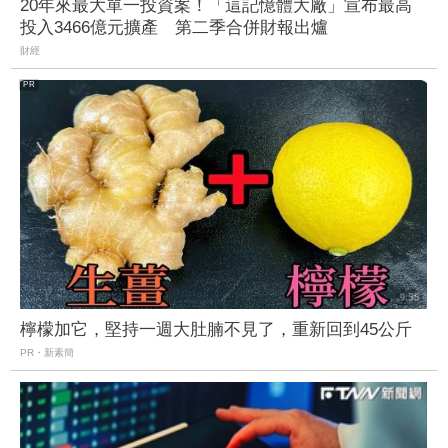
20年來最大單一投資案！「這記憶體大廠」宣布最高
投入3466億元擴產 第二季合併財報出爐
財經
檸檬加它，堅持一週大肚腩不見了，重新回到45公斤
PR・新素簡