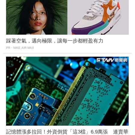
踩著空氣，邁向極限，讓每一步都輕盈有力
PR・NIKE AIR MAX
記憶體漲多拉回！外資倒貨「這3檔」6.9萬張 連賣華