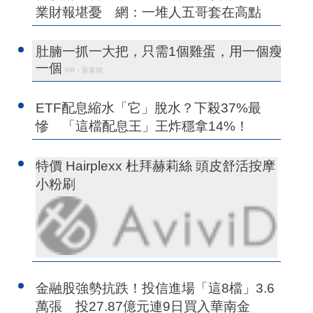
業財報堪憂 網：一堆人五哥套在高點
肚腩一抓一大把，只需1個雞蛋，用一個瘦
一個
PR・新素簡
ETF配息縮水「它」脫水？下殺37%最
慘 「這檔配息王」王炸穩拿14%！
特價 Hairplexx 杜拜赫莉絲 頭皮舒活按摩
小粉刷
金融股強勢抗跌！投信進場「這8檔」3.6
萬張 投27.87億元連9日買入華南金