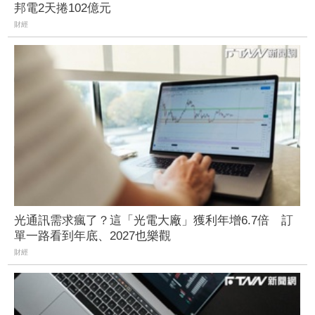
邦電2天捲102億元
財經
光通訊需求瘋了？這「光電大廠」獲利年增6.7倍 訂
單一路看到年底、2027也樂觀
財經