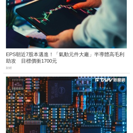
EPS朝近7股本邁進！「氣動元件大廠」半導體高毛利
助攻 目標價衝1700元
財經