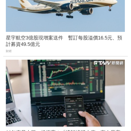
星宇航空3億股現增案送件 暫訂每股溢價16.5元、預
計募資49.5億元
財經