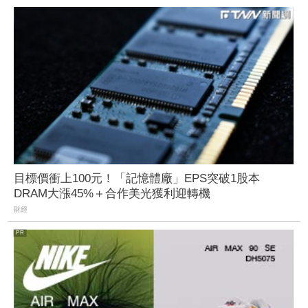
目標價衝上100元！「記憶體廠」EPS突破1股本
DRAM大漲45%＋合作美光獲利迎轉機
財經