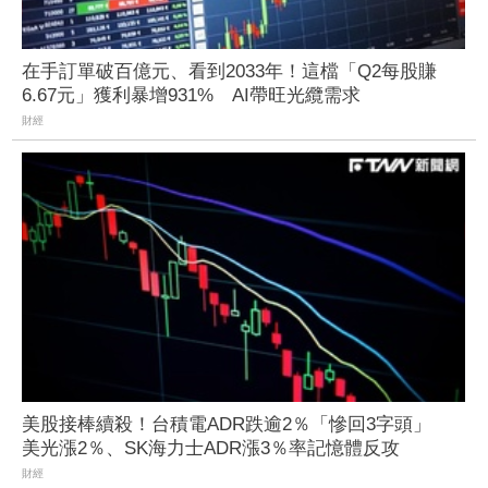
在手訂單破百億元、看到2033年！這檔「Q2每股賺
6.67元」獲利暴增931% AI帶旺光纜需求
財經
美股接棒續殺！台積電ADR跌逾2％「慘回3字頭」
美光漲2％、SK海力士ADR漲3％率記憶體反攻
財經