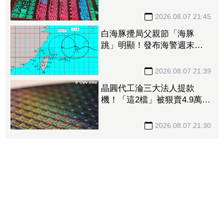
張居冠 第一金連17買同步
上榜
2026.08.07 21:45
白海豚攪局父親節「海豚
跳」明顯！發布海警週末影
響最劇 專家：外圍雨帶今
晚進入陸地
2026.08.07 21:39
晶圓代工淪三大法人提款
機！「這2檔」被狠賣4.9萬
張 聯電中刀失血38.2億元跌
4.53%
2026.08.07 21:30