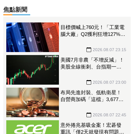
焦點新聞
目標價喊上760元！「工業電
腦大廠」Q2獲利狂增127%
接單動能強大EPS有望衝23
元
2026.08.07 23:15
美國7月非農「不增反減」！
美股全線衝刺、台指期一度
衝破45K
2026.08.07 23:00
布局先進封裝、低軌衛星！
自營商加碼「這檔」3,677萬
元逾1.4千張 加速高值化轉
型
2026.08.07 22:45
意外捲兆基吸金案！宏碁發
重訊「僅2天就發現有問題」