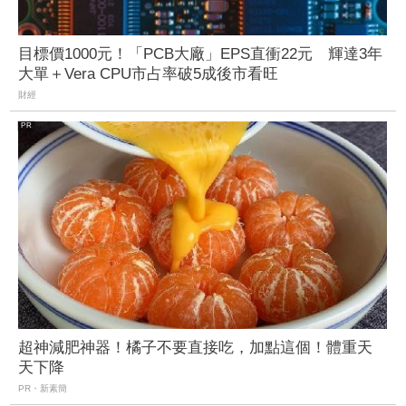
目標價1000元！「PCB大廠」EPS直衝22元 輝達3年
大單＋Vera CPU市占率破5成後市看旺
財經
超神減肥神器！橘子不要直接吃，加點這個！體重天
天下降
PR・新素簡