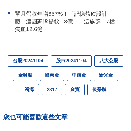
單月營收年增657%！「記憶體IC設計
廠」遭國家隊提款1.8億 「這族群」7檔
失血12.6億
台股20241104
股市20241104
八大公股
金融股
國泰金
中信金
新光金
鴻海
金寶
長榮航
2317
您也可能喜歡這些文章