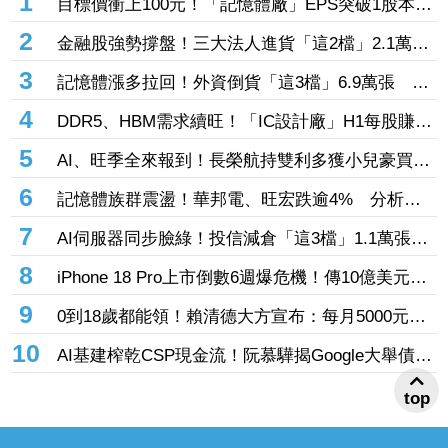
1
目標價衝上100元！「記憶體廠」EPS突破1股本
DRAM大漲45%＋合作美光獲利迎轉機
2
金融股強勢撐盤！三大法人進貨「這2檔」2.1萬
張 投8.54億元連12日進場三商壽
3
記憶體漲多拉回！外資倒貨「這3檔」6.9萬張 連
賣華邦電2天捲102億元
4
DDR5、HBM需求續旺！「IC設計廠」H1每股賺
9.13元 董座：搶晶圓產能比毛利率更重要
5
AI、旺季全來報到！長榮航持雙利多獲小兒豪買逾
53萬張成寵兒 「這檔」前7月營收狂超去年全年
6
記憶體族群震盪！華邦電、旺宏跌逾4% 分析師
也獲青睞
點名「這2檔」多頭：布局看技術面
7
AI伺服器同步臉綠！投信減倉「這3檔」1.1萬張
投信連砍緯創2刀帶走18.96億元
8
iPhone 18 Pro上市倒數6週爆危機！傳10億美元晶
片卡封裝「躺在廠房」 恐面臨庫存不足
9
0到18歲都能領！賴清德大方宣布：每月5000元成
長津貼 婚、產假全面加碼
10
AI基建榨乾CSP現金流！阮慕驊揭Google大舉債衝
擊
top