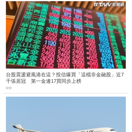
台股震盪避風港在這？投信爆買「這檔非金融股」近7
千張居冠 第一金連17買同步上榜
財經