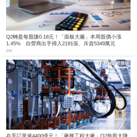
Q2轉盈每股賺0.18元！「面板大廠」本周股價小漲
1.45% 自營商出手掃入2191張、斥資5349萬元
財經
在手訂單逾4400億元！「廠務工程大廠」Q2每股大賺