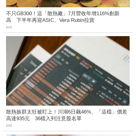
不只GB300！這「散熱廠」7月營收年增116%創新
高 下半年再迎ASIC、Vera Rubin拉貨
財經
散熱族群太狂被盯上！川湖6日飆46%、「這檔」價差
高達935元 36檔入列注意股名單
財經