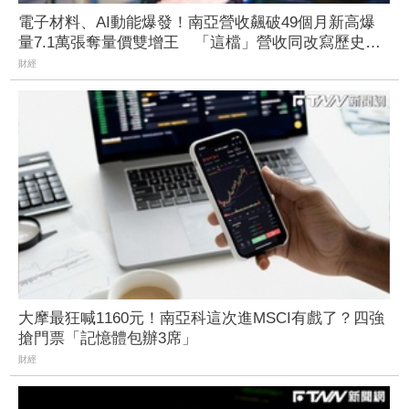
電子材料、AI動能爆發！南亞營收飆破49個月新高爆
量7.1萬張奪量價雙增王 「這檔」營收同改寫歷史也
吸金
財經
大摩最狂喊1160元！南亞科這次進MSCI有戲了？四強
搶門票「記憶體包辦3席」
財經