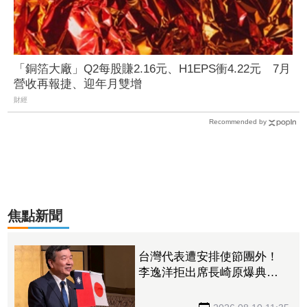
「銅箔大廠」Q2每股賺2.16元、H1EPS衝4.22元 7月
營收再報捷、迎年月雙增
財經
Recommended by
焦點新聞
台灣代表遭安排使節團外！
李逸洋拒出席長崎原爆典
禮：矮化台灣 長崎市府回
應了