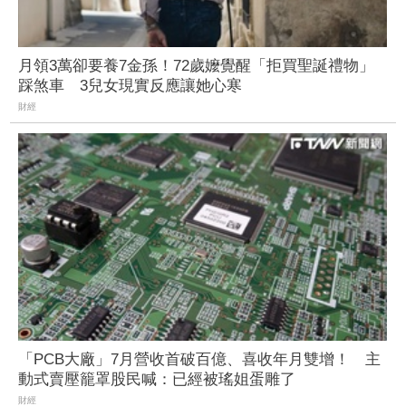
月領3萬卻要養7金孫！72歲嬤覺醒「拒買聖誕禮物」
踩煞車 3兒女現實反應讓她心寒
財經
「PCB大廠」7月營收首破百億、喜收年月雙增！ 主
動式賣壓籠罩股民喊：已經被瑤姐蛋雕了
財經