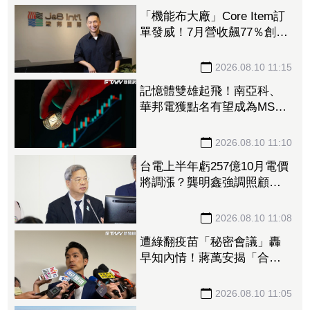
「機能布大廠」Core Item訂
單發威！7月營收飆77％創同
期次高 越南擴產可望下半
年放量
2026.08.10 11:15
記憶體雙雄起飛！南亞科、
華邦電獲點名有望成為MSCI
新成員 雙噴漲停成盤面吸
金王
2026.08.10 11:10
台電上半年虧257億10月電價
將調漲？龔明鑫強調照顧民
生、穩定物價政策
2026.08.10 11:08
遭綠翻疫苗「秘密會議」轟
早知內情！蔣萬安揭「合約2
／3塗黑」：民進黨別再洗地
2026.08.10 11:05