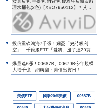
女真皮包 手提包 斜背包 優雅牛皮氣質紋
理水桶包(2色)【XBO7950112】＊艾美
時尚(現+預)
投信重砍鴻海7千張！網憂「史詩級利
空」 千億級ETF「愛將」掰了連29買
爆量連6漲！00687B、00679B今年規模
大增千億 網爽翻：美債出貨日！
美債ETF
國泰20年美債
00687B
元大台灣價值高息
00940
00929