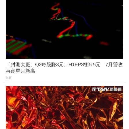
「封測大廠」Q2每股賺3元、H1EPS衝5.5元 7月營收
再創單月新高
財經