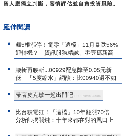
資人應獨立判斷，審慎評估並自負投資風險。
延伸閱讀
飆5根漲停！電零「這檔」11月暴跌56%
迎轉機？ 資訊服務精誠、零壹寫新高
腰斬再腰斬...00929配息降至0.05元新
低 「5度縮水」網酸：比00940還不如
帶著皮克敏一起出門吧
PR・Pikmin Bloom
比台積電狂！「這檔」10年翻漲70倍
分析師揭關鍵：十年來都在對的風口上