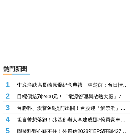
熱門新聞
1
李逸洋缺席長崎原爆紀念典禮 林楚茵：台日情誼
不該因單一事件分化
2
目標價給到2400元！「電源管理與散熱大廠」7月
營收揭牌前強勢亮燈 亞德客H1賺近3股本領漲
3
台勝科、愛普9檔提前出關！台股迎「解禁潮」關
禁閉新制今上路 禾伸堂、蔚華科攻漲停
4
坦言曾想落跑！兆基創辦人李建成挪7億買豪車精
品遭羈押 痛訴「我被設局」控學弟背叛
5
聯發科野心藏不住！外資估2028年EPS狂飆427