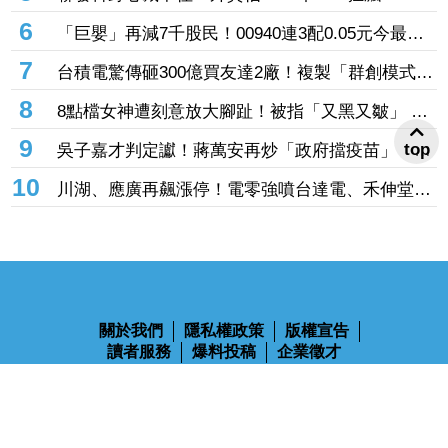
元 ASIC市占率衝20％、明年營收上看160億美元
6
「巨嬰」再減7千股民！00940連3配0.05元今最後
買進日 年化配息率4%「這天領息」
7
台積電驚傳砸300億買友達2廠！複製「群創模式」
搶攻先進封裝
8
8點檔女神遭刻意放大腳趾！被指「又黑又皺」
邱子芯無奈親回真相
9
top
吳子嘉才判定讞！蔣萬安再炒「政府擋疫苗」 林
楚茵怒轟「惡質」：為選舉搭上造謠列車
10
川湖、應廣再飆漲停！電零強噴台達電、禾伸堂、
定穎投控齊亮燈 南亞科、所羅門、鈺創攻頂鎖不
住
關於我們
隱私權政策
版權宣告
讀者服務
爆料投稿
企業徵才
鋒燦傳媒股份有限公司 版權所有 Ⓒ 2023 All Rights Reserved