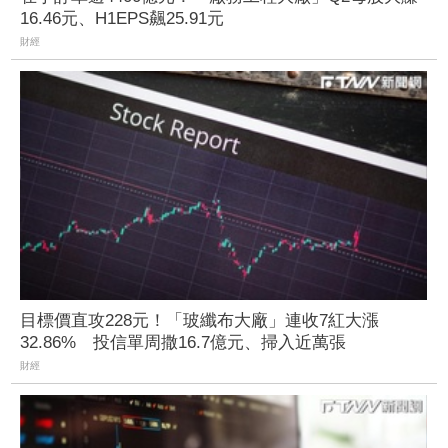
16.46元、H1EPS飆25.91元
財經
目標價直攻228元！「玻纖布大廠」連收7紅大漲
32.86% 投信單周撒16.7億元、掃入近萬張
財經