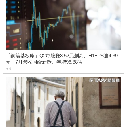
「銅箔基板廠」Q2每股賺3.52元創高、H1EPS達4.39
元 7月營收同締新猷、年增96.88%
財經