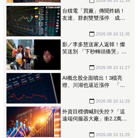
2026.08.10 11:35
台積電「買廠」傳聞炸鍋！
友達、群創雙雙漲停 成交
量齊爆逾20萬張
2026.08.10 11:35
影／李多慧送家人返韓！燦
笑送別 「下秒轉頭痛哭」惹
心疼
2026.08.10 11:27
AI概念股全面噴出！3檔亮
燈、川湖也逼近漲停 「這
檔」液冷、資料中心題材發
燒
2026.08.10 11:25
外資目標價喊到失控？「這
遠端伺服器大廠」衝2.2萬、
川湖1.5萬 7檔高價股掀上修
潮
2026.08.10 11:25