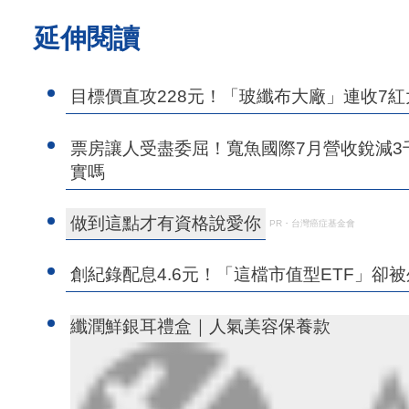
延伸閱讀
目標價直攻228元！「玻纖布大廠」連收7紅大
票房讓人受盡委屈！寬魚國際7月營收銳減
實嗎
做到這點才有資格說愛你
PR・台灣癌症基金會
創紀錄配息4.6元！「這檔市值型ETF」卻被外
纖潤鮮銀耳禮盒｜人氣美容保養款