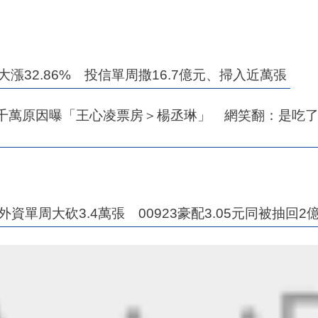
漲32.86% 投信單周撒16.7億元、掃入近萬張
3千萬原因曝「王心凌票房＞楊丞琳」 網笑翻：是吃
資單周大砍3.4萬張 00923豪配3.05元同被抽回2