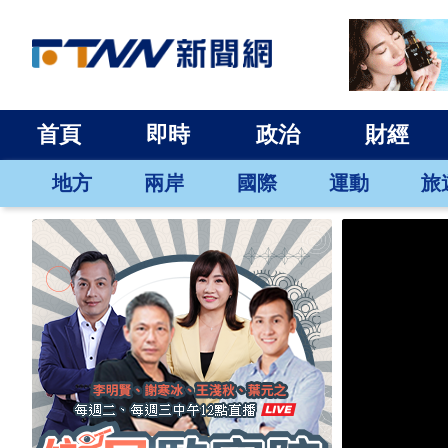
首頁
即時
政治
財經
地方
兩岸
國際
運動
旅