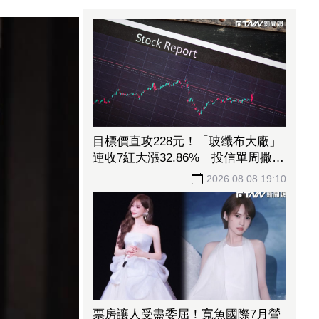
目標價直攻228元！「玻纖布大廠」
連收7紅大漲32.86% 投信單周撒
16.7億元、掃入近萬張
2026.08.08 19:10
票房讓人受盡委屈！寬魚國際7月營