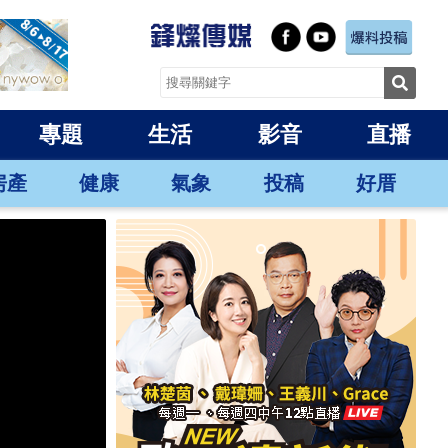
專題
生活
影音
直播
房產
健康
氣象
投稿
好厝