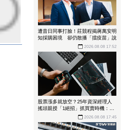
遭昔日同事打臉！莊競程揭蔣萬安明
知採購困境 卻仍散播「擋疫苗」說
2026.08.08 17:52
股票漲多就放空？25年資深經理人
搖頭親授「1絕招」抓買賣時機：看
誰占上風
2026.08.08 17:45