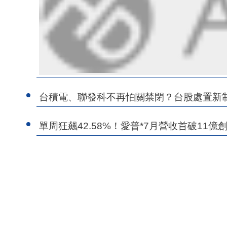
台積電、聯發科不再怕關禁閉？台股處置新制8
單周狂飆42.58%！愛普*7月營收首破11億