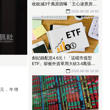
收銳減3千萬原因曝「王心凌票房＞
楊丞琳」 網笑翻：是吃了誠實果實
2026.08.08 18:50
嗎
創紀錄配息4.6元！「這檔市值型
ETF」卻被外資單周大砍3.4萬張
00923豪配3.05元同被抽回2億元
2026.08.08 18:30
5元，年增