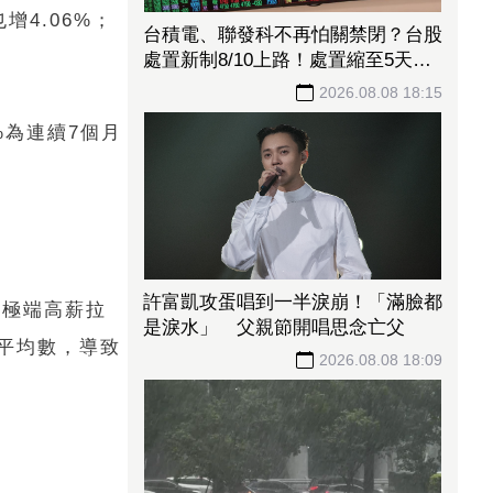
增4.06%；
台積電、聯發科不再怕關禁閉？台股
處置新制8/10上路！處置縮至5天、2
分鐘撮合
2026.08.08 18:15
%為連續7個月
許富凱攻蛋唱到一半淚崩！「滿臉都
有極端高薪拉
是淚水」 父親節開唱思念亡父
平均數，導致
2026.08.08 18:09