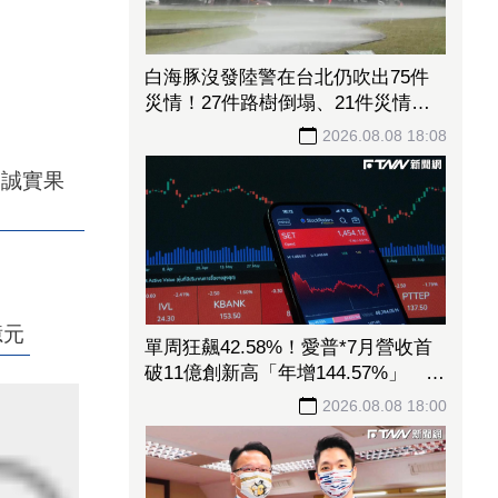
白海豚沒發陸警在台北仍吹出75件
災情！27件路樹倒塌、21件災情處
理中
2026.08.08 18:08
了誠實果
億元
單周狂飆42.58%！愛普*7月營收首
破11億創新高「年增144.57%」 重
返準千金股
2026.08.08 18:00