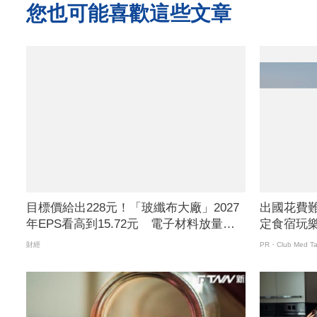
您也可能喜歡這些文章
目標價給出228元！「玻纖布大廠」2027
出國花費
年EPS看高到15.72元 電子材料放量＋
定食宿玩
轉投資挹注營收
財經
PR・Club Med Ta