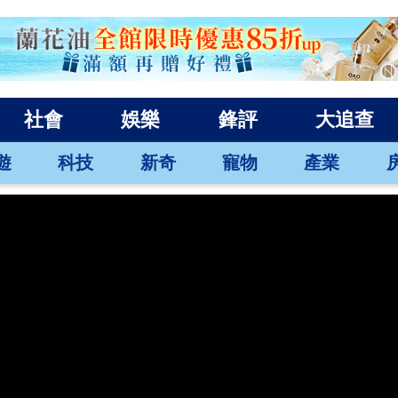
社會
娛樂
鋒評
大追查
遊
科技
新奇
寵物
產業