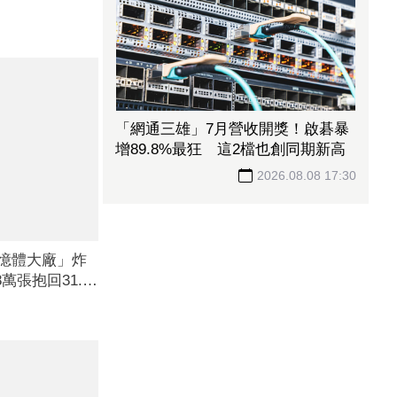
「網通三雄」7月營收開獎！啟碁暴
增89.8%最狂 這2檔也創同期新高
2026.08.08 17:30
記憶體大廠」炸
萬張抱回31.5