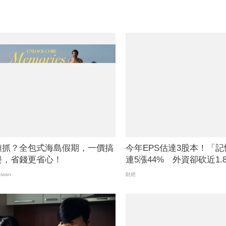
難抓？全包式海島假期，一價搞
今年EPS估達3股本！「
樂，省錢更省心！
連5漲44% 外資卻砍近1.8
億元
iwan
財經