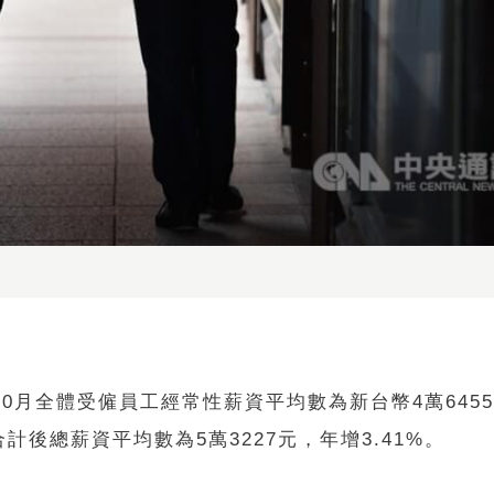
0月全體受僱員工經常性薪資平均數為新台幣4萬645
計後總薪資平均數為5萬3227元，年增3.41%。