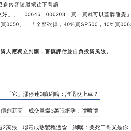
 更多內容請繼續往下閱讀
」、「00646、006208，買一買就可以蓋牌睡覺
0050」、「全部砍掉，40%買SP500，40%買0062
投資人應獨立判斷，審慎評估並自負投資風險。
張 「它」漲停連3噴網嗨：誰還沒上車？
股價創新高 成交量爆3萬張網嗨：噴噴噴
逾2萬張 聯電成熟製程遭陰…網嘆：哭死二哥又是你