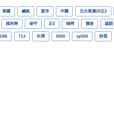
美國
總統
股市
中國
元大美債20正2
殖利率
保守
正2
槓桿
價差
認賠
出清
抄底
19B
713
0050
sp500