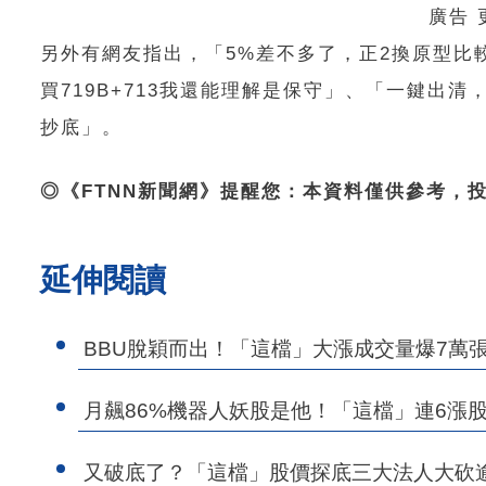
廣告
另外有網友指出，「5%差不多了，正2換原型比較好
買719B+713我還能理解是保守」、「一鍵出清，買
抄底」。
◎《FTNN新聞網》提醒您：本資料僅供參考，
延伸閱讀
BBU脫穎而出！「這檔」大漲成交量爆7萬
月飆86%機器人妖股是他！「這檔」連6漲
又破底了？「這檔」股價探底三大法人大砍