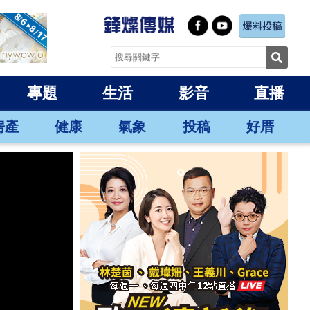
專題
生活
影音
直播
房產
健康
氣象
投稿
好厝