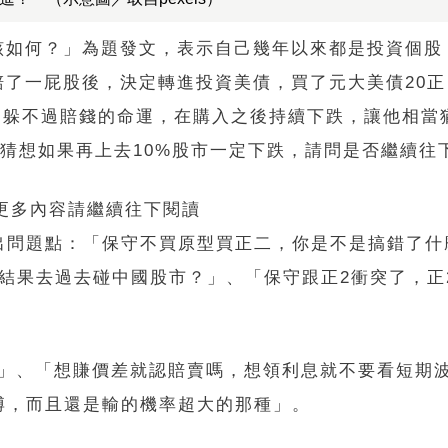
該如何？」為題發文，表示自己幾年以來都是投資個股
賠了一屁股後，決定轉進投資美債，買了元大美債20正
），卻仍躲不過賠錢的命運，在購入之後持續下跌，讓他相
我猜想如果再上去10%股市一定下跌，請問是否繼續往
 更多內容請繼續往下閱讀
出問題點：「保守不買原型買正二，你是不是搞錯了什
，結果去過去碰中國股市？」、「保守跟正2衝突了，正
雕」、「想賺價差就認賠賣嗎，想領利息就不要看短期
博，而且還是輸的機率超大的那種」。