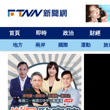
首頁
即時
政治
財經
地方
兩岸
國際
運動
旅