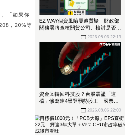
」、「如果你
EZ WAY個資風險屢遭質疑 財政部
08，20%等
關務署將查核關貿公司、檢討是否統
一收費正式委任
2026.08.06 22:13
資金又轉回科技股？台股震盪「這
檔」慘寫連4黑登弱勢股王 國票
金、潤泰新也淪大盤刀下魂
2026.08.06 22:00