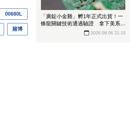
00680L
「廣錠小金雞」孵1年正式出貨！一
條龍關鍵技術通過驗證 拿下美系網
賭博
通、雲端大廠訂單
2026.08.06 21:15