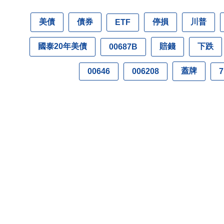
美債
債券
停損
川普
ETF
國泰20年美債
賠錢
下跌
00687B
蓋牌
00646
006208
7