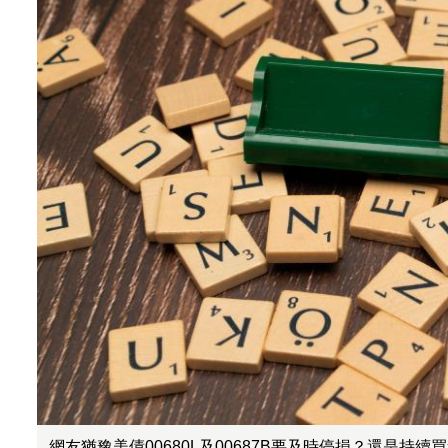
網友猶豫美債00680L及00687B要及時停損？還是持續買