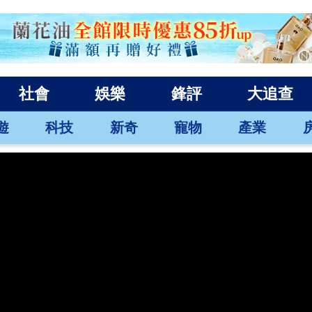
社會
娛樂
鋒評
大追查
遊
科技
新奇
寵物
產業