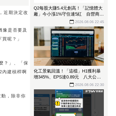
Q2每股大賺5.4元創高！「記憶體大
，近期決定改
廠」今小漲1%守住連5紅 自營商卻
脫手449張、抱回7549萬元
2026.08.06 22:45
當猶豫是否要及
下買呢？」
麼？」、「保
化工景氣回溫！「這檔」H1獲利暴
2內建槓桿啊
增345%、EPS達0.89元 八大公股
調節逾千萬元
2026.08.06 22:30
波動，除非你