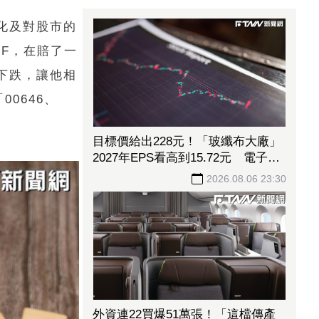
變化及對股市的
F，在賠了一
屢下跌，讓他相
0646、
目標價給出228元！「玻纖布大廠」
2027年EPS看高到15.72元 電子材
料放量＋轉投資挹注營收
2026.08.06 23:30
外資連22買爆51萬張！「這檔傳產