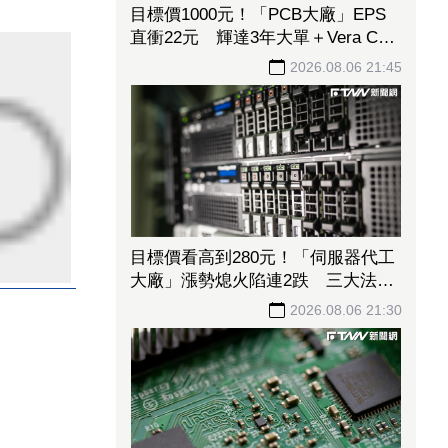
目標價1000元！「PCB大廠」EPS
直衝22元 輝達3年大單＋Vera CPU
市占率破5成後市看旺
2026.08.06 21:45
目標價看高到280元！「伺服器代工
大廠」漲勢熄火陷連2跌 三大法人
今出清1.1萬張、抽回21億元
2026.08.06 21:30