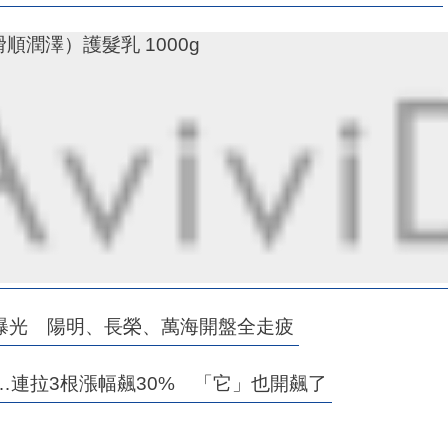
滑順潤澤）護髮乳 1000g
曝光 陽明、長榮、萬海開盤全走疲
…連拉3根漲幅飆30% 「它」也開飆了