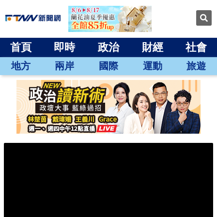
首頁
即時
政治
財經
社會
地方
兩岸
國際
運動
旅遊