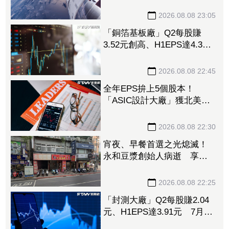
35元 切AI資料中心市場猛
添營運動能
2026.08.08 23:05
「銅箔基板廠」Q2每股賺
3.52元創高、H1EPS達4.39
元 7月營收同締新猷、年增
96.88%
2026.08.08 22:45
全年EPS拚上5個股本！
「ASIC設計大廠」獲北美
CPU大單助攻 7月營收飆
158%
2026.08.08 22:30
宵夜、早餐首選之光熄滅！
永和豆漿創始人病逝 享壽
70歲
2026.08.08 22:25
「封測大廠」Q2每股賺2.04
元、H1EPS達3.91元 7月營
收再喜迎年月雙增