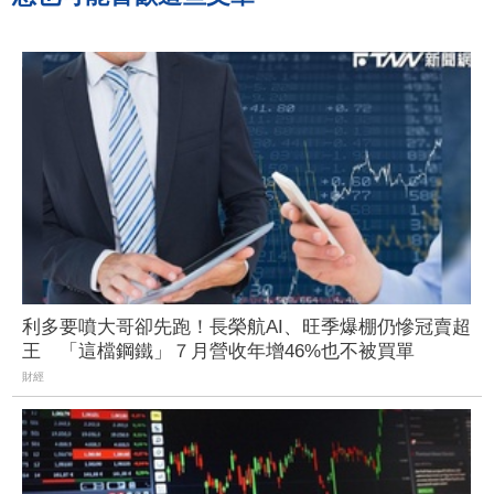
利多要噴大哥卻先跑！長榮航AI、旺季爆棚仍慘冠賣超
王 「這檔鋼鐵」７月營收年增46%也不被買單
財經