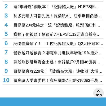
投逾7萬張居冠 「這檔」單月營收首跨9千億、法
2
連2季賺逾1個股本！「記憶體大廠」H1EPS衝
說前夕吸買氣
20.87元 股價卻殺至跌停鎖死
3
利多要噴大哥卻先跑！長榮航AI、旺季爆棚仍慘冠
賣超王 「這檔鋼鐵」７月營收年增46%也不被買
4
目標價204元確定！這「記憶體廠」吃漲價紅利、
單
Q2毛利率衝70% 全年營運看旺
5
賺翻了仍被砍！彰銀前7月EPS 1.12元遭自營商照
殺2.33億淪賣超王 「這檔記憶體」營收創高也遭
6
記憶體賺翻了！「工控記憶體大廠」Q2大賺逾10股
倒
本、H1EPS達166.45元 7月營收續旺再迎年月雙
7
營收越好越被賣？聯電單月進帳年增近19％遭外資
增
「砍到見骨」 台塑4寶「這檔」營收刷49個月新
8
韓股崩跌引爆資金出逃！南韓散戶7月砸46億美元
高也挨刀
「錢」進美股
9
目標價直攻228元！「玻纖布大廠」連收7紅大漲
32.86% 投信單周撒16.7億元、掃入近萬張
10
票房讓人受盡委屈！寬魚國際7月營收銳減3千萬原
因曝「王心凌票房＞楊丞琳」 網笑翻：是吃了誠
實果實嗎
top