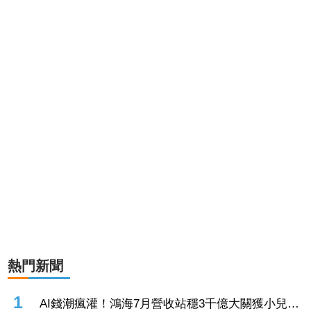
熱門新聞
1
AI錢潮瘋灌！鴻海7月營收站穩3千億大關獲小兒狂