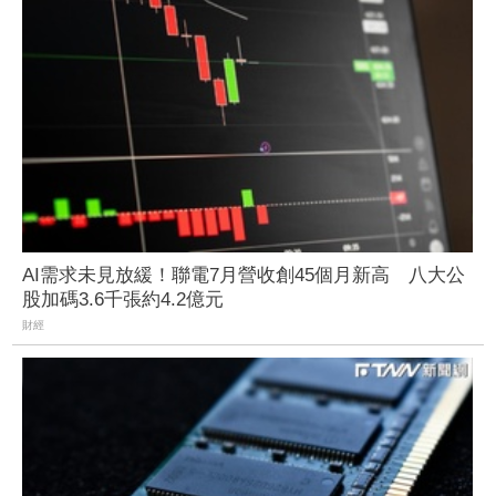
AI需求未見放緩！聯電7月營收創45個月新高 八大公
股加碼3.6千張約4.2億元
財經