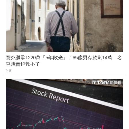
意外繼承1220萬「5年敗光」！65歲男存款剩14萬 名
車賤賣也救不了
財經