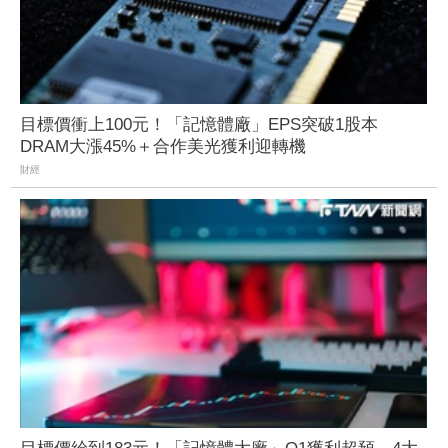
目標價衝上100元！「記憶體廠」EPS突破1股本
DRAM大漲45%＋合作美光獲利迎轉機
財經