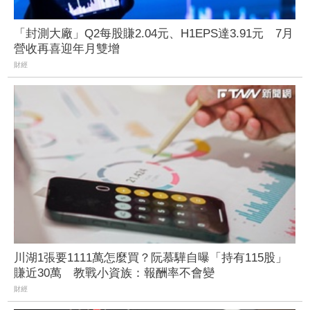
「封測大廠」Q2每股賺2.04元、H1EPS達3.91元 7月
營收再喜迎年月雙增
財經
川湖1張要1111萬怎麼買？阮慕驊自曝「持有115股」
賺近30萬 教戰小資族：報酬率不會變
財經