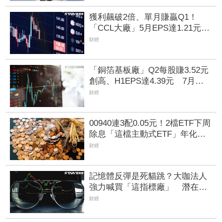
獲利飆破2倍、單月賺贏Q1！
「CCL大廠」5月EPS達1.21元
布局高階電子材料迎AI浪潮
財經
「銅箔基板廠」Q2每股賺3.52元
創高、H1EPS達4.39元 7月營
收同締新猷、年增96.88%
財經
00940連3配0.05元！2檔ETF下周
除息「這檔主動式ETF」年化配
息率逼11%超香 最後上車日曝
財經
記憶體反彈是死貓跳？大咖法人
強力喊買「這指標廠」 潛在漲
幅逾66%
財經