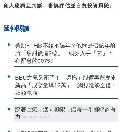
資人應獨立判斷，審慎評估並自負投資風險。
延伸閱讀
美股ETF該不該抱過年？他問是否該年前
買「甜甜價這2檔」 網券入手「它」：
有配息的00757
BBU之鬼又衝了！「這檔」股價再創歷史
新高「成交量爆12萬」 網見漲勢全傻：
龍頭瘋啦
踩著空氣，邁向極限，讓每一步都輕盈有
力
PR・NIKE AIR MAX