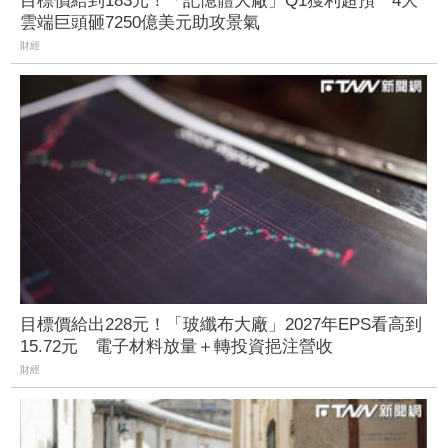
目標價給到183元！「記憶體大廠」Q1獲利超預 4大
雲端巨頭砸7250億美元助攻景氣
財經
目標價給出228元！「玻纖布大廠」2027年EPS看高到
15.72元 電子材料放量＋轉投資挹注營收
財經