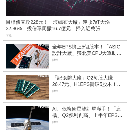
目標價直攻228元！「玻纖布大廠」連收7紅大漲
32.86% 投信單周撒16.7億元、掃入近萬張
財經
全年EPS拚上5個股本！「ASIC
設計大廠」獲北美CPU大單助
攻 7月營收飆158%
財經
「記憶體大廠」Q2每股大賺
26.47元、H1EPS衝破5股本！看
好第3、4季DRAM合約價續揚
財經
AI、低軌衛星雙訂單滿手！「這
檔」Q2獲利創高、上半年EPS衝
2.5元 全年營運看旺
財經