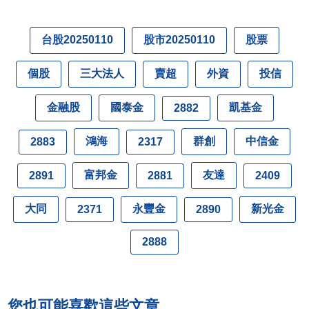
台股20250110
股市20250110
股票
個股
三大法人
賣超
外資
投信
金融股
國泰金
凱基金
2882
鴻海
群創
中信金
2883
2317
富邦金
友達
2891
2881
2409
大同
永豐金
新光金
2371
2890
2888
您也可能喜歡這些文章