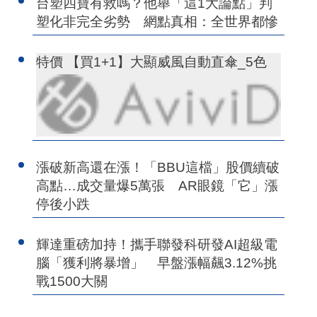
台塑四寶有救嗎？他舉「這1大論點」判
塑化非完全劣勢 網點真相：全世界都慘
特價 【買1+1】大顯威風自動直傘_5色
漲破新高還在漲！「BBU這檔」股價續破
高點…成交量爆5萬張 AR眼鏡「它」漲
停後小跌
輝達重磅加持！攜手聯發科研發AI超級電
腦「獲利將暴增」 早盤漲幅飆3.12%挑
戰1500大關