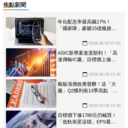
焦點新聞
年化配息率最高飆17%！
「國家隊」豪砸15億瘋搶這6
檔ETF破4.6萬張 另掃2.4萬
張反1登買超王
2026.08.09 07:00
ASIC新專案進度順利！「高
速傳輸IC廠」目標價上修至
710元 Q3蓄勢待發迎旺季
效應
2026.08.08 23:40
載板漲價效應發酵！這「大
廠」Q2獲利衝13季高點 再
砸468億搶AI商機
2026.08.08 23:20
目標價下修1780元仍喊買！
「低軌衛星這檔」EPS看至