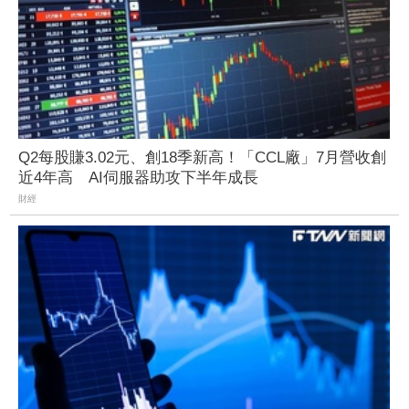
Q2每股賺3.02元、創18季新高！「CCL廠」7月營收創
近4年高 AI伺服器助攻下半年成長
財經