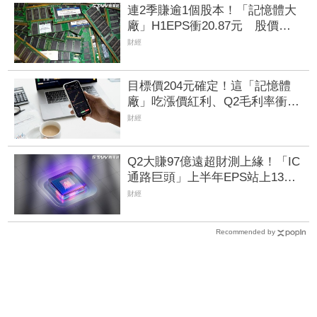
連2季賺逾1個股本！「記憶體大
廠」H1EPS衝20.87元 股價卻
殺至跌停鎖死
財經
目標價204元確定！這「記憶體
廠」吃漲價紅利、Q2毛利率衝
70% 全年營運看旺
財經
Q2大賺97億遠超財測上緣！「IC
通路巨頭」上半年EPS站上13
元 工業與AI應用需求持續復甦
財經
加持
Recommended by