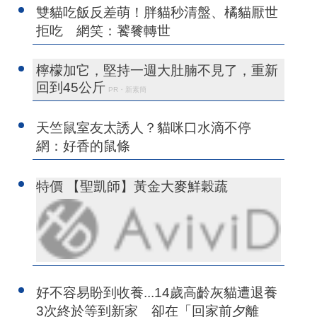
雙貓吃飯反差萌！胖貓秒清盤、橘貓厭世
拒吃 網笑：饕餮轉世
檸檬加它，堅持一週大肚腩不見了，重新
回到45公斤
PR・新素簡
天竺鼠室友太誘人？貓咪口水滴不停
網：好香的鼠條
特價 【聖凱師】黃金大麥鮮穀蔬
好不容易盼到收養...14歲高齡灰貓遭退養
3次終於等到新家 卻在「回家前夕離