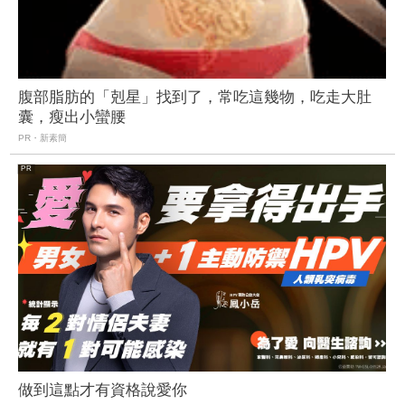
腹部脂肪的「剋星」找到了，常吃這幾物，吃走大肚
囊，瘦出小蠻腰
PR・新素簡
做到這點才有資格說愛你