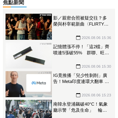
焦點新聞
影／親密合照被疑交往？多
榮與朴宰範新曲〈FLIRTY〉
正式公開！
2026.08.06 15:36
記憶體漲不停！「這2檔」齊
噴連5漲破55% 群聯、旺
宏、廣穎、宜鼎都漲停
2026.08.06 15:30
IG竟推播「兒少性剝削」廣
告！Meta印度連環大翻車 傳
祖克柏急低頭向政府認錯
2026.08.06 15:23
南韓永登浦飆破40°C！氣象
廳示警「危及生命」 輪椅
男倒地曝曬2小時亡