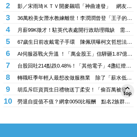
讀咨文
2
影／宋雨琦ＫＴＶ開麥飆唱「神曲連發」 網友全
跪喊：不愧是高能量小狗！
3
36萬粉美女潛水教練離世！李潤潤曾登「王子的約
會」組超夯高顏值CP 昔日畫面曝光
4
月薪99K徵才！駐英代表處開行政助理職缺 需符
合「這些條件」網傻眼：是在請實習？
5
67歲生日前改戴電子手環 陳佩琪曝柯文哲想法：
生活沒差，只是更羞辱更強
6
AI伺服器戰火升溫 ！「萬金股王」信驊砸1.87億入
股M31 股價飆近半根炸53.06億成交額
7
台股回吐214點跌0.48%！「其他電子」4盞紅燈籠
高掛 金融業成提款機挫逾2%
8
轉職旺季年輕人最想改做服務業 除了「薪水低」
上班族轉職還有這些原因
9
胡瓜斥巨資買生日禮物送丁柔安！「偷百萬被發
top
現」 慘遭本人抓包
10
勞退自提值不值？網拿0050比報酬 點名2族群最
有感：節稅效果佳