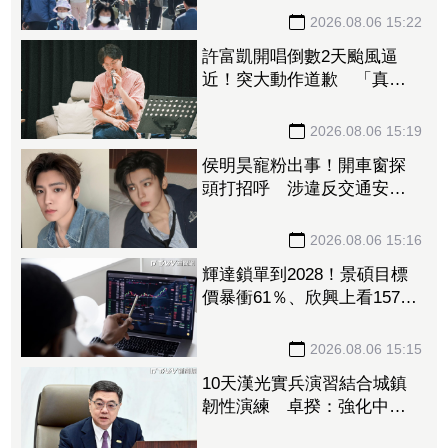
2026.08.06 15:22
許富凱開唱倒數2天颱風逼
近！突大動作道歉 「真的
整到自己」
2026.08.06 15:19
侯明昊寵粉出事！開車窗探
頭打招呼 涉違反交通安全
規定遭警方約談
2026.08.06 15:16
輝達鎖單到2028！景碩目標
價暴衝61％、欣興上看1575
元 法人嗨喊：ABF三雄迎黃
金4年
2026.08.06 15:15
10天漢光實兵演習結合城鎮
韌性演練 卓揆：強化中
央、地方與國軍協調