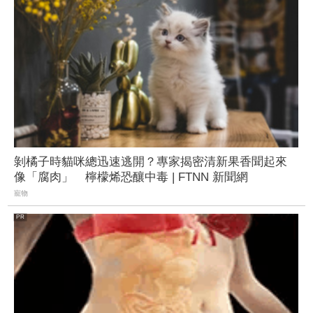
剝橘子時貓咪總迅速逃開？專家揭密清新果香聞起來
像「腐肉」 檸檬烯恐釀中毒 | FTNN 新聞網
寵物