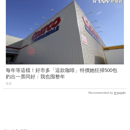
每年等這檔！好市多「這款咖啡」特價她狂掃500包
釣出一票同好：我也囤整年
生活
Recommended by