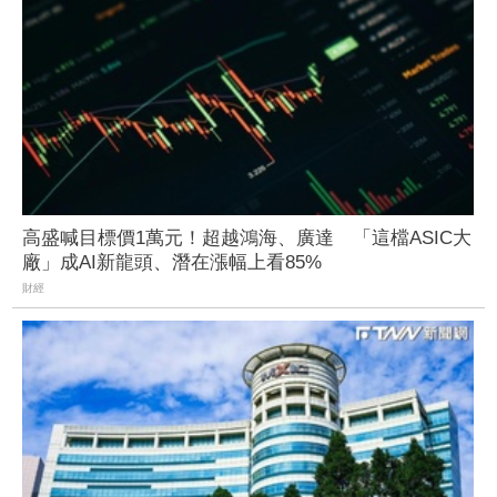
高盛喊目標價1萬元！超越鴻海、廣達 「這檔ASIC大
廠」成AI新龍頭、潛在漲幅上看85%
財經