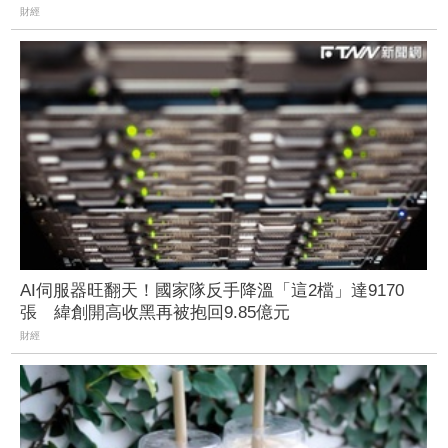
財經
AI伺服器旺翻天！國家隊反手降溫「這2檔」達9170
張 緯創開高收黑再被抱回9.85億元
財經