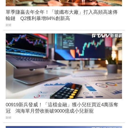
單季賺贏去年全年！「玻纖布大廠」打入高頻高速傳
輸鏈 Q2獲利暴增84%創新高
財經
00919新兵發威！「這檔金融」獲小兒狂買近4萬張奪
冠 鴻海單月營收衝破9000億成小兒新寵
財經