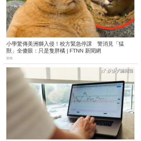
小學驚傳美洲獅入侵！校方緊急停課 警消見「猛
獸」全傻眼：只是隻胖橘 | FTNN 新聞網
寵物