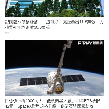
記憶體漲價續發酵！「這龍頭」亮燈轟出11.8萬張 力
積電死守均線噴36.8萬張
財經
目標價上看1900元！「低軌衛星大廠」明年EPS放眼
42元 SpaceX衛星規格升級、併購案雙因素助攻