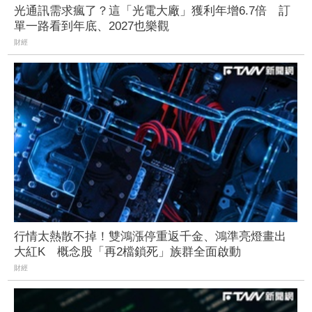
光通訊需求瘋了？這「光電大廠」獲利年增6.7倍 訂
單一路看到年底、2027也樂觀
財經
行情太熱散不掉！雙鴻漲停重返千金、鴻準亮燈畫出
大紅K 概念股「再2檔鎖死」族群全面啟動
財經