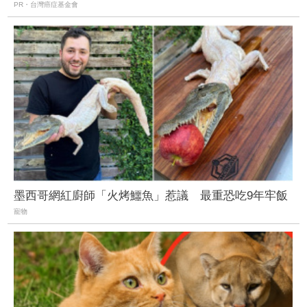
PR・台灣癌症基金會
墨西哥網紅廚師「火烤鱷魚」惹議 最重恐吃9年牢飯
寵物