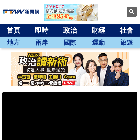
首頁
即時
政治
財經
社會
地方
兩岸
國際
運動
旅遊