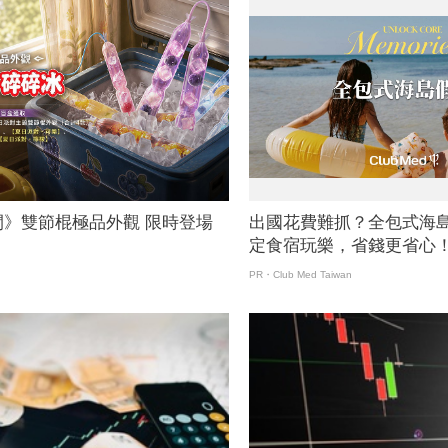
間》雙節棍極品外觀 限時登場
出國花費難抓？全包式海
定食宿玩樂，省錢更省心
PR・Club Med Taiwan