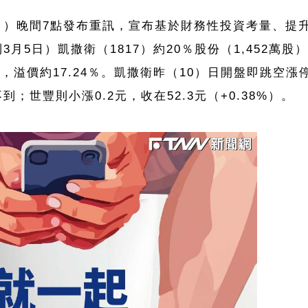
7日）晚間7點發布重訊，宣布基於財務性投資考量、提
月5日）凱撒衛（1817）約20％股份（1,452萬股）
元，溢價約17.24％。凱撒衛昨（10）日開盤即跳空漲
不到；世豐則小漲0.2元，收在52.3元（+0.38%）。