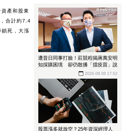
升資產和股東
，合計約7.4
停鎖死，大漲
遭昔日同事打臉！莊競程揭蔣萬安明
知採購困境 卻仍散播「擋疫苗」說
2026.08.08 17:52
股票漲多就放空？25年資深經理人