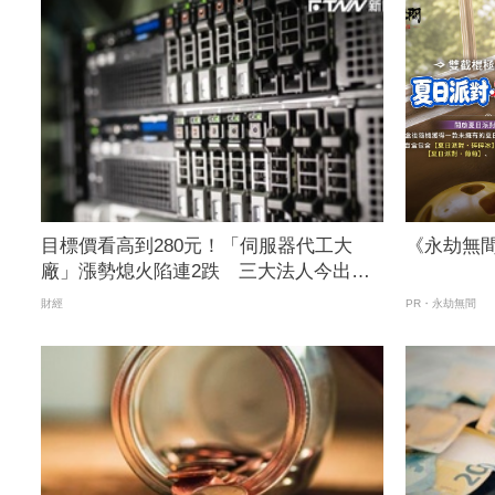
目標價看高到280元！「伺服器代工大
《永劫無
廠」漲勢熄火陷連2跌 三大法人今出清
1.1萬張、抽回21億元
財經
PR・永劫無間