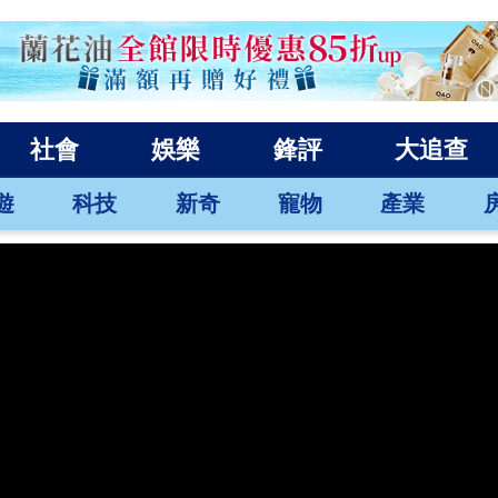
社會
娛樂
鋒評
大追查
遊
科技
新奇
寵物
產業