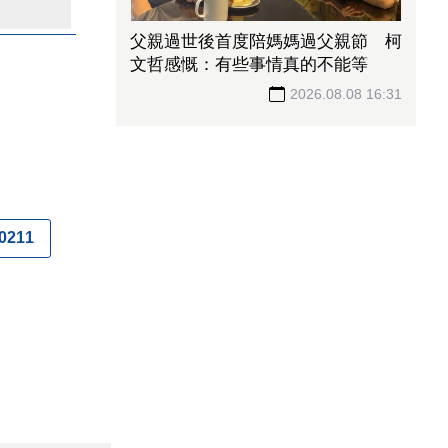
美國禁令送大禮？「光通訊廠」有望
吃下轉單紅利 訂單能見度直達年底
2026.08.08 16:45
0211
影／白海豚接近 淡水驚見「龍捲
風」一路狂掃震撼畫面曝！
2026.08.08 16:33