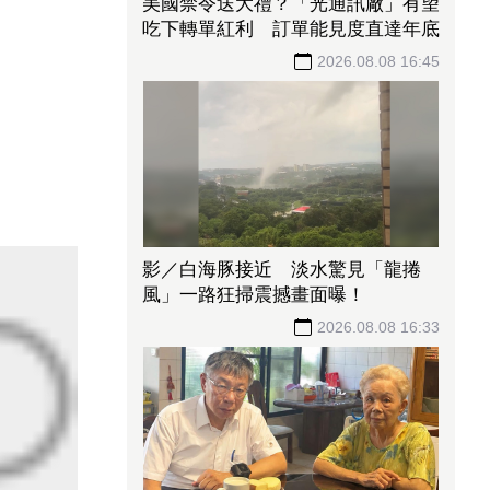
記憶體需求狂奔猛進！「這龍頭」月
營收首破70億創新高 前七月年增
飆破137%
2026.08.08 17:00
上班族快查！勞動部推2大試算工
具 特休、加班費一鍵算清楚
2026.08.08 16:48