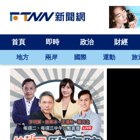
首頁
即時
政治
財經
地方
兩岸
國際
運動
旅