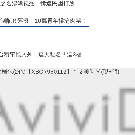
收之名混淆視聽 慘遭民團打臉
制配套落漆 10萬青年慘淪肉票！
」台積電也入列 達人點名「這3檔」
(2色)【XBO7950112】＊艾美時尚(現+預)