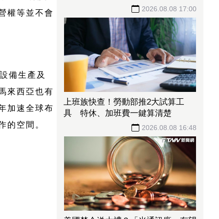
營權等並不會
9.115億股解禁沒嚇跑多頭！SpaceX
兩日飆23% 離IPO價只差一步
2026.08.08 17:15
浴設備生產及
馬來西亞也有
近年加速全球布
作的空間。
綠營有望翻轉台東？陳瑩曝跨黨情
誼：「饒姊姊」曾親授「這職位」
2026.08.08 17:13