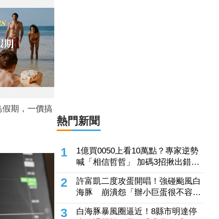
父親過世後首度陪媽媽過父親節 柯
文哲感慨：有些事情真的不能等
2026.08.08 16:31
島假期，一價搞
！