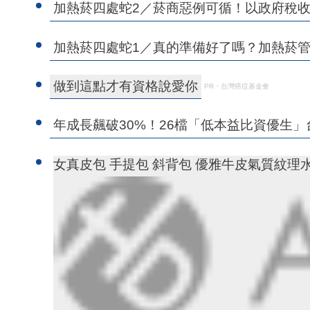
加熱菸四處蛇2／菸商惡例可循！以政府稅
加熱菸四處蛇1／真的準備好了嗎？加熱菸管
做到這點才有資格說愛你
PR・台灣癌症基金會
年成長飆破30%！26檔「低本益比資優生
女真皮包 手提包 斜背包 優雅牛皮氣質紋理水桶包