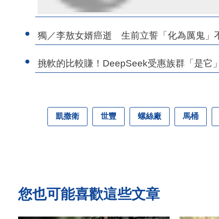
獨／李敖女婿癌逝 生前立誓「化為厲鬼」
挑軟的比較賺！DeepSeek受惠族群「是它
凱撒衛
世豐
螺絲廠
馬桶
您也可能喜歡這些文章