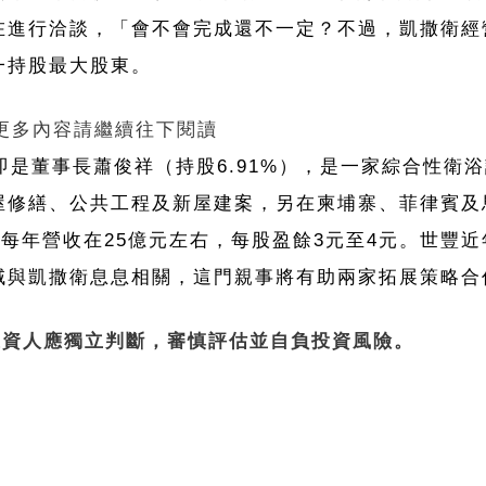
在進行洽談，「會不會完成還不一定？不過，凱撒衛經
一持股最大股東。
 更多內容請繼續往下閱讀
即是董事長蕭俊祥（持股6.91%），是一家綜合性衛
屋修繕、公共工程及新屋建案，另在柬埔寨、菲律賓及
，每年營收在25億元左右，每股盈餘3元至4元。世豐
域與凱撒衛息息相關，這門親事將有助兩家拓展策略合
投資人應獨立判斷，審慎評估並自負投資風險。