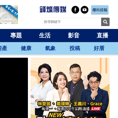
專題
生活
影音
直播
房產
健康
氣象
投稿
好厝