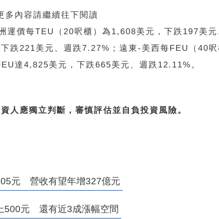
 更多內容請繼續往下閱讀
價每TEU（20呎櫃）為1,608美元，下跌197美
，下跌221美元、週跌7.27%；遠東-美西每FEU（40呎
U達4,825美元，下跌665美元、週跌12.11%。
投資人應獨立判斷，審慎評估並自負投資風險。
5元 營收有望年增327億元
500元 還有近3成漲幅空間