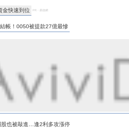
資金快速到位
PR・易借網
結帳！0050被提款27億最慘
團股也被敲進…逢2利多攻漲停