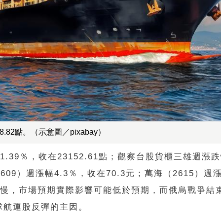
8.82點。（示意圖／pixabay）
週跌1.39％，收在23152.61點；觀察台股貨櫃三雄週
2609）週漲幅4.3％，收在70.3元；萬海（2615）週漲
伐較慢，市場預期實際影響可能低於預期，而俄烏戰爭結
球航運股反彈的主因。