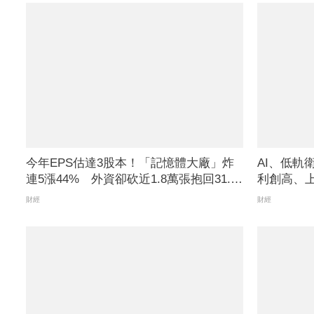
今年EPS估達3股本！「記憶體大廠」炸
AI、低軌
連5漲44% 外資卻砍近1.8萬張抱回31.5
利創高、上
億元
看旺
財經
財經