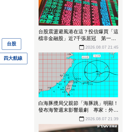
台股震盪避風港在這？投信爆買「這
檔非金融股」近7千張居冠 第一金
台股
連17買同步上榜
2026.08.07 21:45
四大航線
白海豚攪局父親節「海豚跳」明顯！
發布海警週末影響最劇 專家：外圍
雨帶今晚進入陸地
2026.08.07 21:39