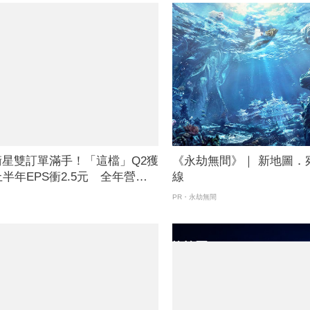
衛星雙訂單滿手！「這檔」Q2獲
《永劫無間》｜ 新地圖．
半年EPS衝2.5元 全年營運
線
PR・永劫無間