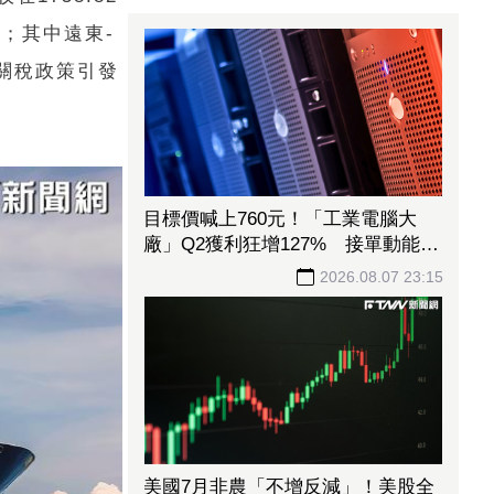
；其中遠東-
普關稅政策引發
目標價喊上760元！「工業電腦大
廠」Q2獲利狂增127% 接單動能強
大EPS有望衝23元
2026.08.07 23:15
美國7月非農「不增反減」！美股全