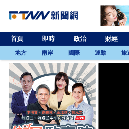
首頁
即時
政治
財經
地方
兩岸
國際
運動
旅