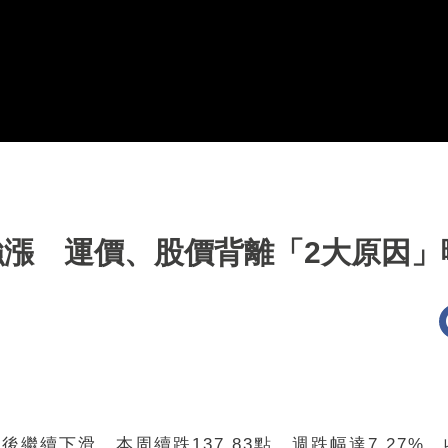
勢強漲 運價、股價背離「2大原因
繼續下滑，本周續跌137.83點、週跌幅達7.27%，收在