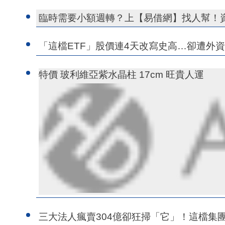
臨時需要小額週轉？上【易借網】找人幫！
「這檔ETF」股價連4天改寫史高…卻遭外資
特價 玻利維亞紫水晶柱 17cm 旺貴人運
三大法人瘋賣304億卻狂掃「它」！這檔集