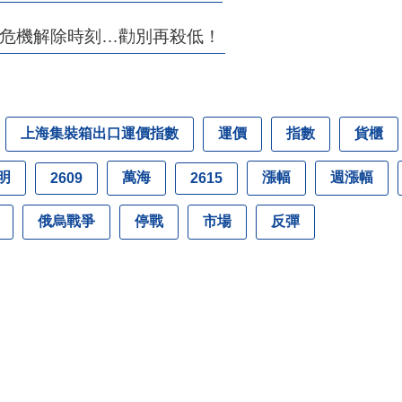
曝危機解除時刻…勸別再殺低！
上海集裝箱出口運價指數
運價
指數
貨櫃
明
萬海
漲幅
週漲幅
2609
2615
俄烏戰爭
停戰
市場
反彈