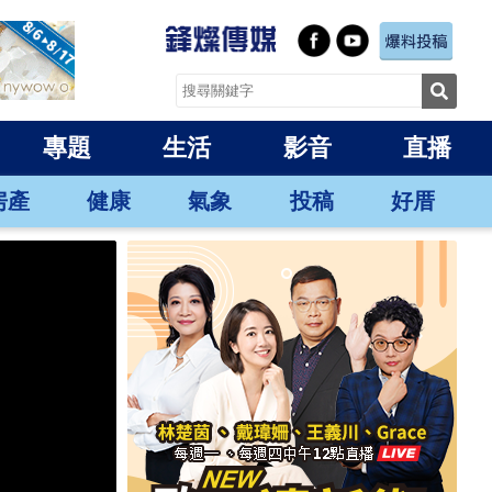
專題
生活
影音
直播
房產
健康
氣象
投稿
好厝