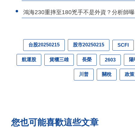
鴻海230重摔至180兇手不是外資？分析師
台股20250215
股市20250215
SCFI
航運股
貨櫃三雄
長榮
陽
2603
川普
關稅
政策
您也可能喜歡這些文章