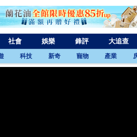
社會
娛樂
鋒評
大追查
遊
科技
新奇
寵物
產業