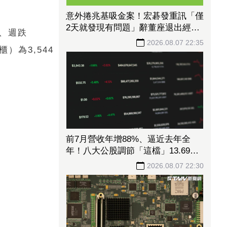
意外捲兆基吸金案！宏碁發重訊「僅
2天就發現有問題」辭董座退出經
元、週跌
營：內部存在管理缺失
2026.08.07 22:35
櫃）為3,544
前7月營收年增88%、逼近去年全
年！八大公股調節「這檔」13.69億
元逾7.4千張
2026.08.07 22:30