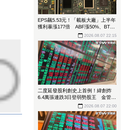
EPS飆5.53元！「載板大廠」上半年
獲利暴漲177倍 ABF漲50%、BT漲
70%毛利衝高
2026.08.07 22:15
二度延發股利創史上首例！緯創炸
6.4萬張連跌3日登弱勢股王 金管會
要求集保、證交所了解
2026.08.07 22:00