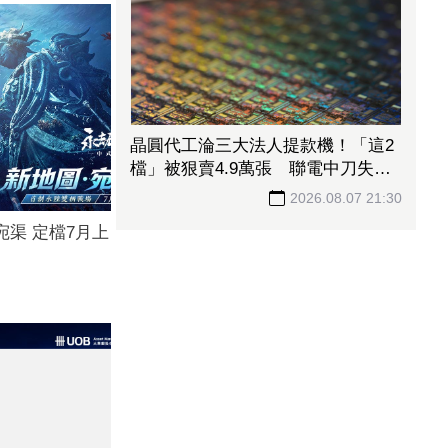
晶圓代工淪三大法人提款機！「這2
檔」被狠賣4.9萬張 聯電中刀失血
38.2億元跌4.53%
2026.08.07 21:30
宛渠 定檔7月上