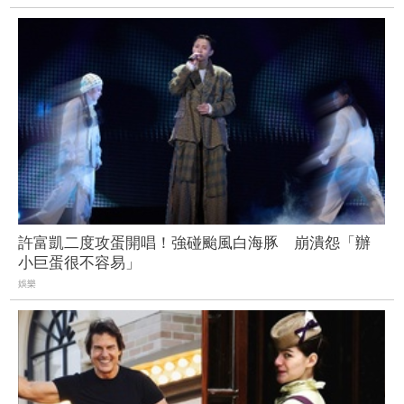
許富凱二度攻蛋開唱！強碰颱風白海豚 崩潰怨「辦
小巨蛋很不容易」
娛樂