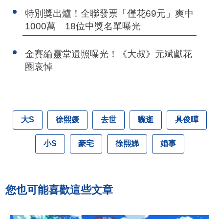
特別獎出爐！全聯發票「僅花69元」爽中
1000萬 18位中獎名單曝光
金賽綸靈堂遺照曝光！《大叔》元斌獻花
圈哀悼
大S
徐熙媛
去世
驟逝
具俊曄
小S
豪宅
徐熙娣
婚事
您也可能喜歡這些文章