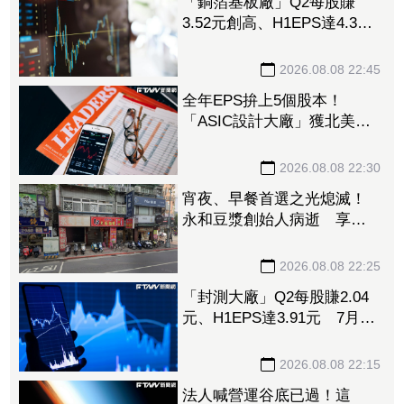
「銅箔基板廠」Q2每股賺
3.52元創高、H1EPS達4.39
元 7月營收同締新猷、年增
96.88%
2026.08.08 22:45
全年EPS拚上5個股本！
「ASIC設計大廠」獲北美
CPU大單助攻 7月營收飆
158%
2026.08.08 22:30
宵夜、早餐首選之光熄滅！
永和豆漿創始人病逝 享壽
70歲
2026.08.08 22:25
「封測大廠」Q2每股賺2.04
元、H1EPS達3.91元 7月營
收再喜迎年月雙增
2026.08.08 22:15
法人喊營運谷底已過！這