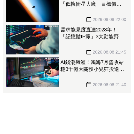
「低軌衛星大廠」目標價衝
1560元 下半年出貨回溫、
營收估成長20%
2026.08.08 22:00
需求能見度直達2028年！
「記憶體IP廠」3大動能齊
發 目標價衝上1430元
2026.08.08 21:45
AI錢潮瘋灌！鴻海7月營收站
穩3千億大關獲小兒狂投逾7
萬張居冠 「這檔」單月營
收首跨9千億、法說前夕吸買
2026.08.08 21:40
氣