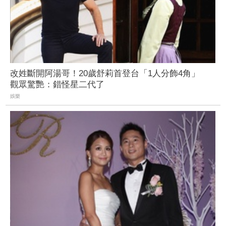
改姓斷開阿湯哥！20歲舒莉首登台「1人分飾4角」
觀眾驚艷：錯怪星二代了
娛樂