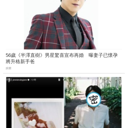
56歲《半澤直樹》男星驚喜宣布再婚 曝妻子已懷孕
將升格新手爸
娛樂