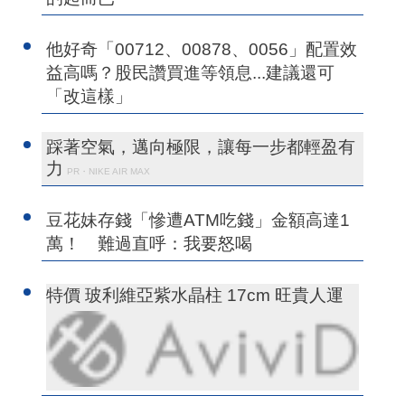
他好奇「00712、00878、0056」配置效
益高嗎？股民讚買進等領息...建議還可
「改這樣」
踩著空氣，邁向極限，讓每一步都輕盈有
力
PR・NIKE AIR MAX
豆花妹存錢「慘遭ATM吃錢」金額高達1
萬！ 難過直呼：我要怒喝
特價 玻利維亞紫水晶柱 17cm 旺貴人運