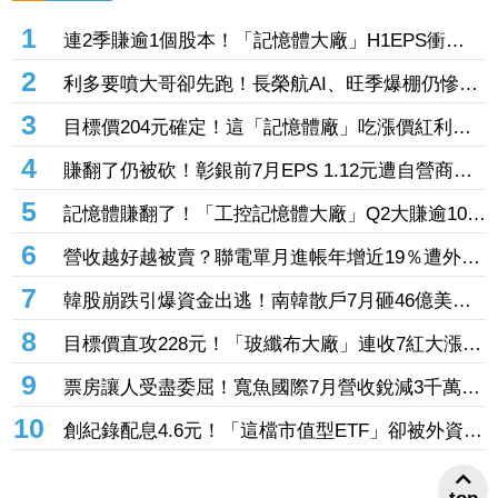
1
連2季賺逾1個股本！「記憶體大廠」H1EPS衝
20.87元 股價卻殺至跌停鎖死
2
利多要噴大哥卻先跑！長榮航AI、旺季爆棚仍慘冠
賣超王 「這檔鋼鐵」７月營收年增46%也不被買
3
目標價204元確定！這「記憶體廠」吃漲價紅利、
單
Q2毛利率衝70% 全年營運看旺
4
賺翻了仍被砍！彰銀前7月EPS 1.12元遭自營商照
殺2.33億淪賣超王 「這檔記憶體」營收創高也遭
5
記憶體賺翻了！「工控記憶體大廠」Q2大賺逾10股
倒
本、H1EPS達166.45元 7月營收續旺再迎年月雙
6
營收越好越被賣？聯電單月進帳年增近19％遭外資
增
「砍到見骨」 台塑4寶「這檔」營收刷49個月新
7
韓股崩跌引爆資金出逃！南韓散戶7月砸46億美元
高也挨刀
「錢」進美股
8
目標價直攻228元！「玻纖布大廠」連收7紅大漲
32.86% 投信單周撒16.7億元、掃入近萬張
9
票房讓人受盡委屈！寬魚國際7月營收銳減3千萬原
因曝「王心凌票房＞楊丞琳」 網笑翻：是吃了誠
10
創紀錄配息4.6元！「這檔市值型ETF」卻被外資單
實果實嗎
周大砍3.4萬張 00923豪配3.05元同被抽回2億元