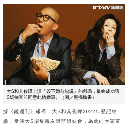
大S和具俊曄上演「簽下婚前協議」的戲碼，最終成功讓
S媽接受並同意此樁婚事。（圖／翻攝臉書）
據《鏡週刊》報導，大S和具俊曄2022年登記結
婚，當時大S招集親友舉辦姐妹會，為此向大家宣