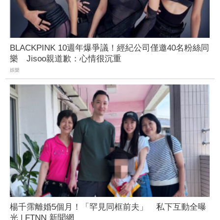
BLACKPINK 10週年爆爭議！經紀公司僅邀40名粉絲同
樂 Jisoo親道歉：心情很沉重
娛樂
楊千霈離婚5個月！「罕見同框前夫」 私下互動全曝
光 | FTNN 新聞網