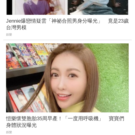
Jennie爆戀情疑雲「神祕合照男身分曝光」 竟是23歲
台灣男模
娛樂
愷樂懷雙胞胎35周早產！「一度用呼吸機」 寶寶們
身體狀況曝光
娛樂