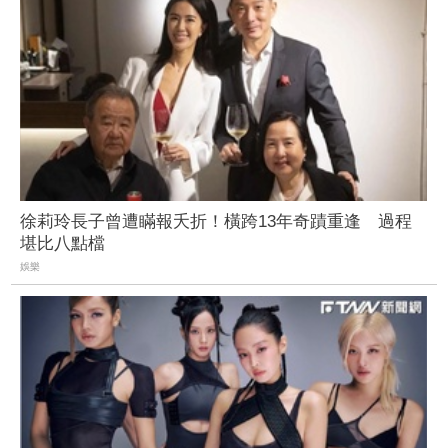
徐莉玲長子曾遭瞞報夭折！橫跨13年奇蹟重逢 過程
堪比八點檔
娛樂