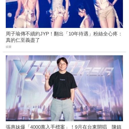
周子瑜傳不續約JYP！翻出「10年待遇」粉絲全心疼：
真的仁至義盡了
娛樂
張惠妹爆「4000萬入手標案」！9月在台東開唱 陳鎮