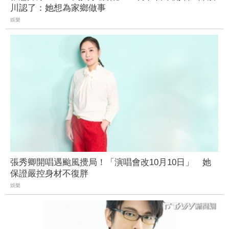
川認了：她想為家鄉做事
娛樂
張秀卿開唱遇颱風攪局！「演唱會改10月10日」 她
保證嚴控身材不復胖
娛樂