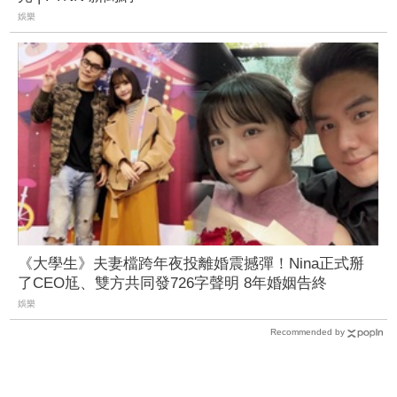
娛樂
《大學生》夫妻檔跨年夜投離婚震撼彈！Nina正式掰
了CEO尪、雙方共同發726字聲明 8年婚姻告終
娛樂
Recommended by