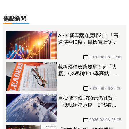
焦點新聞
ASIC新專案進度順利！「高
速傳輸IC廠」目標價上修至
710元 Q3蓄勢待發迎旺季
效應
2026.08.08 23:40
載板漲價效應發酵！這「大
廠」Q2獲利衝13季高點 再
砸468億搶AI商機
2026.08.08 23:20
目標價下修1780元仍喊買！
「低軌衛星這檔」EPS看至
35元 切AI資料中心市場猛
添營運動能
2026.08.08 23:05