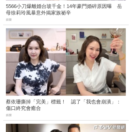
5566小刀爆離婚台玻千金！14年豪門婚碎原因曝 岳
母徐莉玲風暴意外揭家族祕辛
娛樂
蔡依珊撕掉「完美」標籤！ 認了「我也會崩潰」：
傷口終究會癒合
娛樂