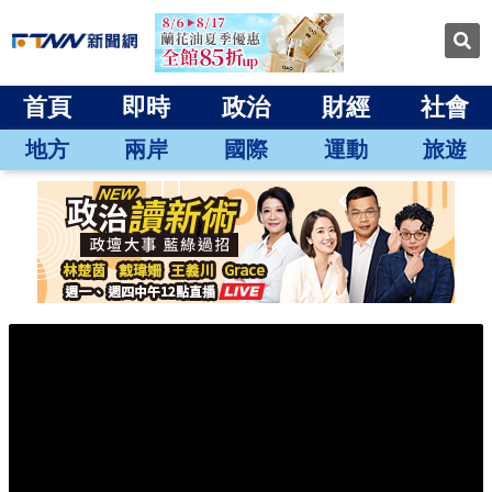
首頁
即時
政治
財經
社會
地方
兩岸
國際
運動
旅遊