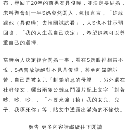
布，尋回了20年的前男友具俊曄，並決定要結婚，
未料聚會到一半S媽突然闖入，氣憤直言，「妳敢
跟他（具俊曄）去韓國試試看」，大S也不甘示弱
回嗆，「我的人生我自己決定」，希望媽媽可以尊
重自己的選擇。
當時兩人決定複合閃婚一事，看在S媽眼裡相當不
悅，S媽曾放話絕對不見具俊曄，甚至向媒體訴
苦，自己是被女兒「封鎖消息的母親」，另外還在
社群發文，曬出兩隻公雞互鬥照片配上文字「對著
吵、吵、吵」、「不要來強（搶）我的女兒、兒
子、我啄死你」等，貼文中透露出滿滿的不愉快。
廣告 更多內容請繼續往下閱讀