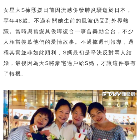
女星大S徐熙媛日前因流感併發肺炎驟逝於日本，
享年48歲。不過有關她生前的風波仍受到外界熱
議。當時與舊愛具俊曄復合一事曾轟動全台，不少
人相當羨慕他們的愛情故事。不過據週刊報導，過
程其實並非如此順利，S媽最初是堅決反對兩人結
婚，最後因為大S將豪宅過戶給S媽，才讓這件事有
了轉機。