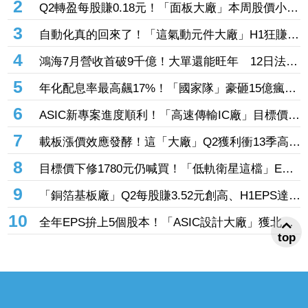
2
Q2轉盈每股賺0.18元！「面板大廠」本周股價小漲
1.45% 自營商出手掃入2191張、斥資5349萬元
3
自動化真的回來了！「這氣動元件大廠」H1狂賺近
3個股本 接單跑贏出貨、全年營收拚新高
4
鴻海7月營收首破9千億！大單還能旺年 12日法說
揭下一張王牌
5
年化配息率最高飆17%！「國家隊」豪砸15億瘋搶
這6檔ETF破4.6萬張 另掃2.4萬張反1登買超王
6
ASIC新專案進度順利！「高速傳輸IC廠」目標價上
修至710元 Q3蓄勢待發迎旺季效應
7
載板漲價效應發酵！這「大廠」Q2獲利衝13季高
點 再砸468億搶AI商機
8
目標價下修1780元仍喊買！「低軌衛星這檔」EPS
看至35元 切AI資料中心市場猛添營運動能
9
「銅箔基板廠」Q2每股賺3.52元創高、H1EPS達
4.39元 7月營收同締新猷、年增96.88%
10
全年EPS拚上5個股本！「ASIC設計大廠」獲北美
top
CPU大單助攻 7月營收飆158%