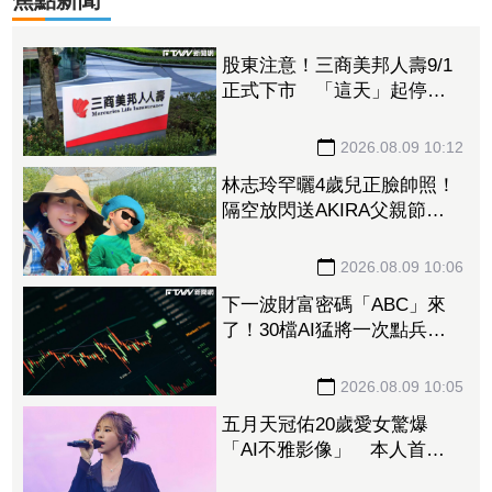
焦點新聞
股東注意！三商美邦人壽9/1
正式下市 「這天」起停止
交易、252名千張大戶還在場
內
2026.08.09 10:12
林志玲罕曬4歲兒正臉帥照！
隔空放閃送AKIRA父親節禮
物 網驚呼：好像媽媽
2026.08.09 10:06
下一波財富密碼「ABC」來
了！30檔AI猛將一次點兵 3
大新平台量產、CPO再迎催
化劑
2026.08.09 10:05
五月天冠佑20歲愛女驚爆
「AI不雅影像」 本人首度
回應了