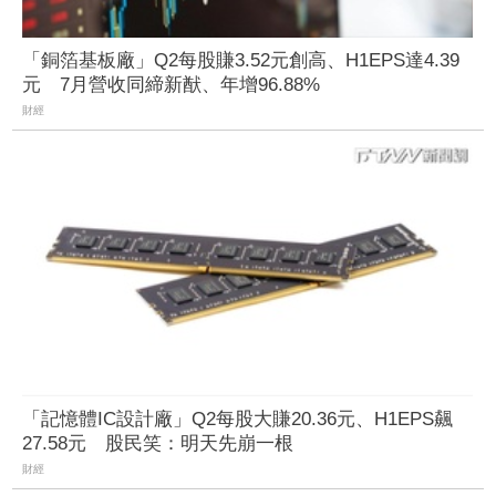
「銅箔基板廠」Q2每股賺3.52元創高、H1EPS達4.39
元 7月營收同締新猷、年增96.88%
財經
「記憶體IC設計廠」Q2每股大賺20.36元、H1EPS飆
27.58元 股民笑：明天先崩一根
財經