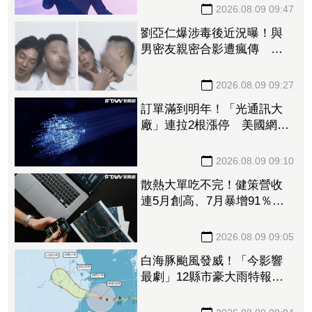
2026.08.09 09:47
劉亞仁爆涉毒後近況曝！與
男密友親密合影遭瘋傳 對
方作勢索吻震撼韓網
2026.08.09 09:27
訂單滿到明年！「光通訊大
廠」連拉2根漲停 美國網通
需求猛7月營收年增5成
2026.08.09 09:10
散熱大單吃不完！健策營收
連5月創高、7月暴增91％
投信「連17買」狂卡位
2026.08.09 09:05
白海豚颱風發威！「今影響
最劇」12縣市豪大雨特報
最快明晨解海警