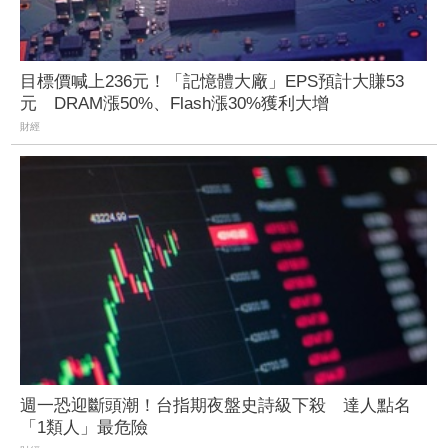
目標價喊上236元！「記憶體大廠」EPS預計大賺53
元 DRAM漲50%、Flash漲30%獲利大增
財經
週一恐迎斷頭潮！台指期夜盤史詩級下殺 達人點名
「1類人」最危險