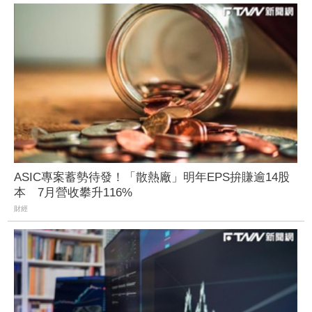
ASIC專案蓄勢待發！「散熱廠」明年EPS拚賺逾14股
本 7月營收攀升116%
財經