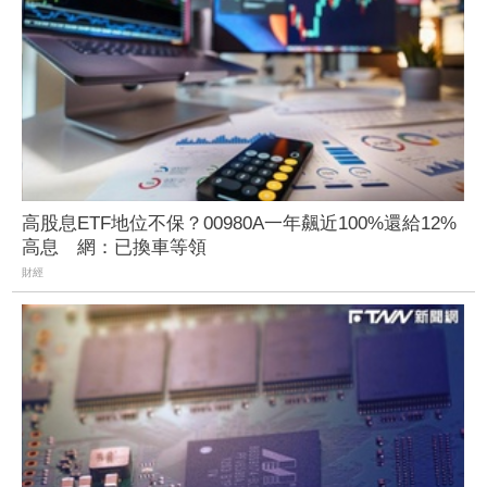
高股息ETF地位不保？00980A一年飆近100%還給12%
高息 網：已換車等領
財經