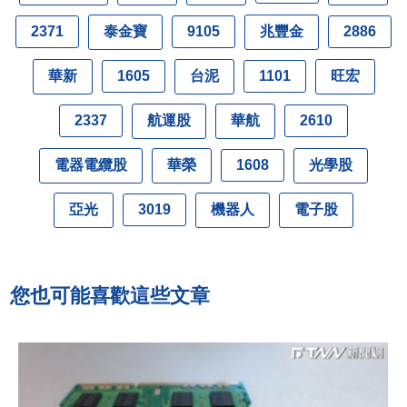
泰金寶
兆豐金
2371
9105
2886
華新
台泥
旺宏
1605
1101
航運股
華航
2337
2610
電器電纜股
華榮
光學股
1608
亞光
機器人
電子股
3019
您也可能喜歡這些文章