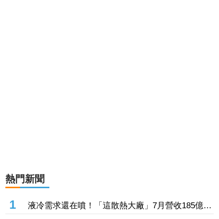
熱門新聞
1
液冷需求還在噴！「這散熱大廠」7月營收185億再
創天花板 前7月狂增8成、法人搶進逾7千張