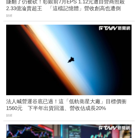
賺翻了仍被砍！彰銀前7月EPS 1.12元遭自營商照殺
2.33億淪賣超王 「這檔記憶體」營收創高也遭倒
財經
法人喊營運谷底已過！這「低軌衛星大廠」目標價衝
1560元 下半年出貨回溫、營收估成長20%
財經