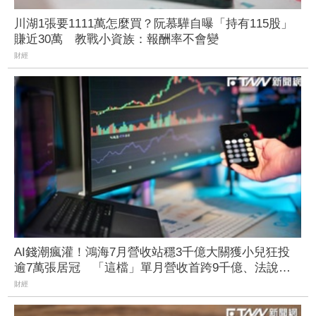
川湖1張要1111萬怎麼買？阮慕驊自曝「持有115股」
賺近30萬 教戰小資族：報酬率不會變
財經
AI錢潮瘋灌！鴻海7月營收站穩3千億大關獲小兒狂投
逾7萬張居冠 「這檔」單月營收首跨9千億、法說前
夕吸買氣
財經