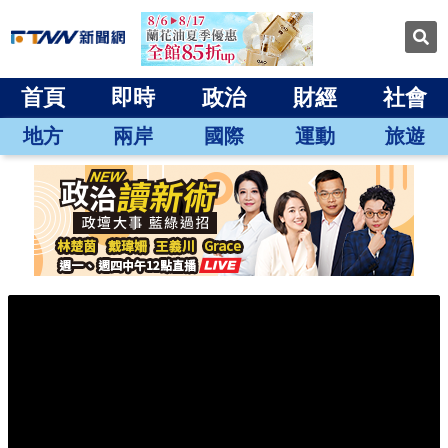
首頁
即時
政治
財經
社會
地方
兩岸
國際
運動
旅遊