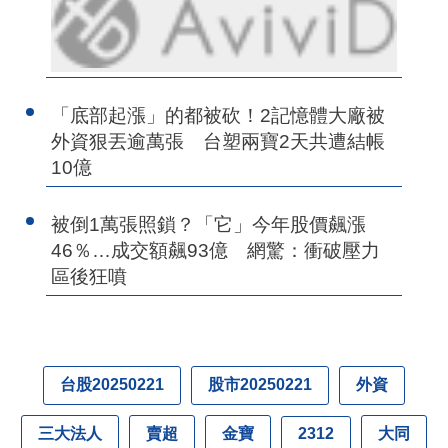
「底部起漲」的都被砍！2記憶體大廠被
外資狠丟逾萬張 台塑兩寶2天共遭結帳
10億
被倒1萬張照鎖？「它」今年股價飆漲
46％…成交額飆93億 網驚：衝破壓力
區後狂噴
台股20250221
股市20250221
外資
三大法人
賣超
金寶
大同
2312