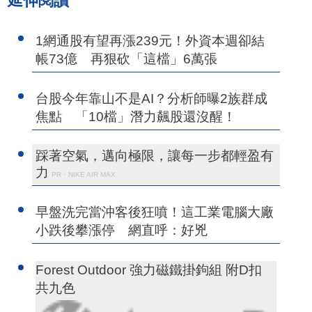
延伸閱讀
1網通股有望再漲239元！外資本週卻結
帳73億 再狠砍「這檔」6萬張
台股今年靠山不是AI？分析師曝2族群成
焦點 「10檔」潛力飆股還沒醒！
踩著空氣，邁向極限，讓每一步都輕盈有
力
PR・NIKE AIR MAX
早盤洗完當沖客後狂噴！這工業電腦大廠
小跌後攀漲停 網直呼：好兇
Forest Outdoor 強力磁鐵掛鉤組 附D扣
共九色