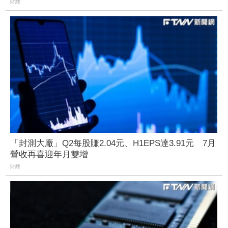
財經
「封測大廠」Q2每股賺2.04元、H1EPS達3.91元 7月
營收再喜迎年月雙增
財經