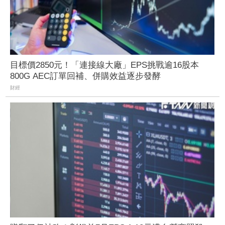
目標價2850元！「連接線大廠」EPS挑戰逾16股本
800G AEC訂單回補、併購效益逐步發酵
財經