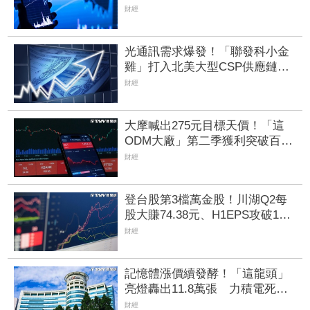
「這6檔」昨漲停今卻收黑
財經
光通訊需求爆發！「聯發科小金
雞」打入北美大型CSP供應鏈
全年EPS挑戰近2個股本
財經
大摩喊出275元目標天價！「這
ODM大廠」第二季獲利突破百
億 拍板更多資本支出案擴產
財經
登台股第3檔萬金股！川湖Q2每
股大賺74.38元、H1EPS攻破11
股本賺贏去年全年 近5日飆
財經
41.4%收10100元
記憶體漲價續發酵！「這龍頭」
亮燈轟出11.8萬張 力積電死守
均線噴36.8萬張
財經