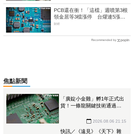
PCB還在衝！「這檔」週噴第3根
領金居等3檔漲停 台燿連5漲
51.5%、景碩累漲48%
財經
Recommended by
焦點新聞
「廣錠小金雞」孵1年正式出
貨！一條龍關鍵技術通過驗
證 拿下美系網通、雲端大
廠訂單
2026.08.06 21:15
快訊／《遠見》《天下》雜