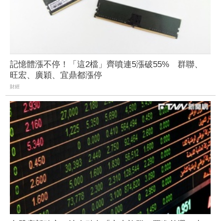
記憶體漲不停！「這2檔」齊噴連5漲破55% 群聯、
旺宏、廣穎、宜鼎都漲停
財經