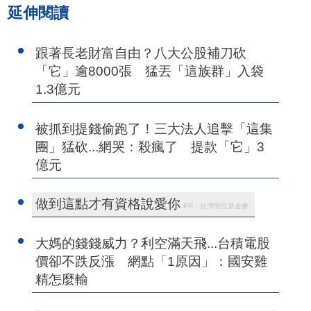
延伸閱讀
跟著長老財富自由？八大公股補刀砍
「它」逾8000張 猛丟「這族群」入袋
1.3億元
被抓到提錢偷跑了！三大法人追擊「這集
團」猛砍...網哭：殺瘋了 提款「它」3
億元
做到這點才有資格說愛你
PR・台灣癌症基金會
大媽的錢錢威力？利空滿天飛...台積電股
價卻不跌反漲 網點「1原因」：國安雞
精怎麼輸