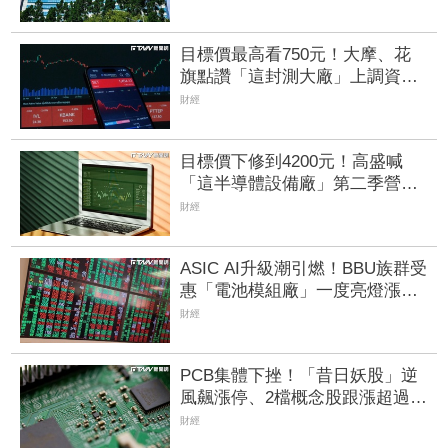
目標價最高看750元！大摩、花
旗點讚「這封測大廠」上調資本
支出達105億美元 Q2獲利寫歷
財經
史次高
目標價下修到4200元！高盛喊
「這半導體設備廠」第二季營收
低於預期 股價失守五日線
財經
ASIC AI升級潮引燃！BBU族群受
惠「電池模組廠」一度亮燈漲
停 順達、加百裕噴半根
財經
PCB集體下挫！「昔日妖股」逆
風飆漲停、2檔概念股跟漲超過
3% 股民驚：這檔好神奇
財經