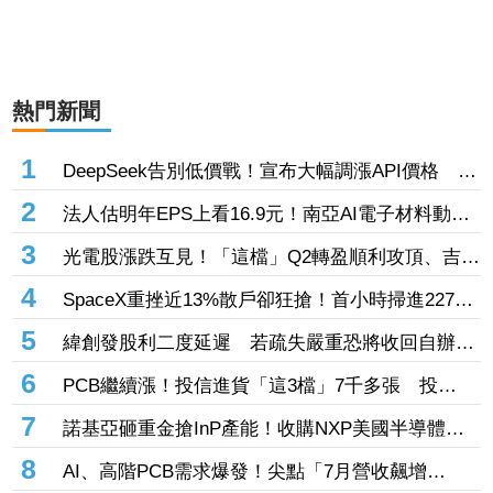
熱門新聞
1
DeepSeek告別低價戰！宣布大幅調漲API價格 AI
商業化邁入新階段
2
法人估明年EPS上看16.9元！南亞AI電子材料動能
強 投信卻撤出2.1億元逾2千張
3
光電股漲跌互見！「這檔」Q2轉盈順利攻頂、吉祥
全連拉2根 「這6檔」昨漲停今卻收黑
4
SpaceX重挫近13%散戶卻狂搶！首小時掃進2270
萬美元 9億股今解禁
5
緯創發股利二度延遲 若疏失嚴重恐將收回自辦股
務資格