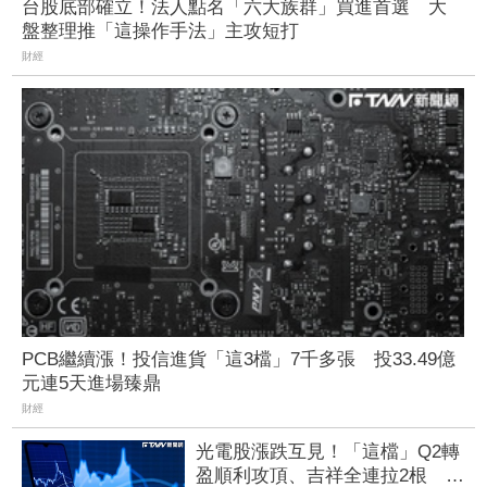
台股底部確立！法人點名「六大族群」買進首選 大
盤整理推「這操作手法」主攻短打
財經
PCB繼續漲！投信進貨「這3檔」7千多張 投33.49億
元連5天進場臻鼎
財經
光電股漲跌互見！「這檔」Q2轉
盈順利攻頂、吉祥全連拉2根