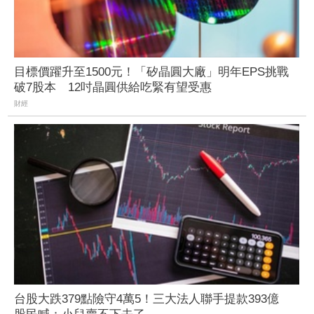
目標價躍升至1500元！「矽晶圓大廠」明年EPS挑戰
破7股本 12吋晶圓供給吃緊有望受惠
財經
台股大跌379點險守4萬5！三大法人聯手提款393億