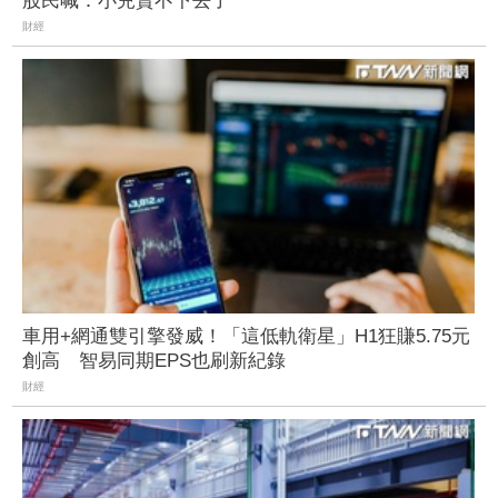
股民喊：小兒賣不下去了
財經
車用+網通雙引擎發威！「這低軌衛星」H1狂賺5.75元
創高 智易同期EPS也刷新紀錄
財經