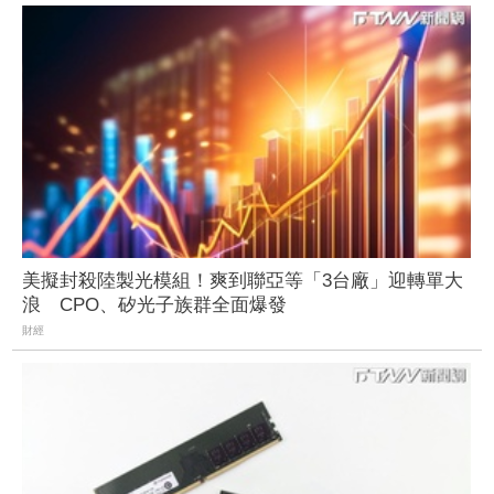
美擬封殺陸製光模組！爽到聯亞等「3台廠」迎轉單大
浪 CPO、矽光子族群全面爆發
財經