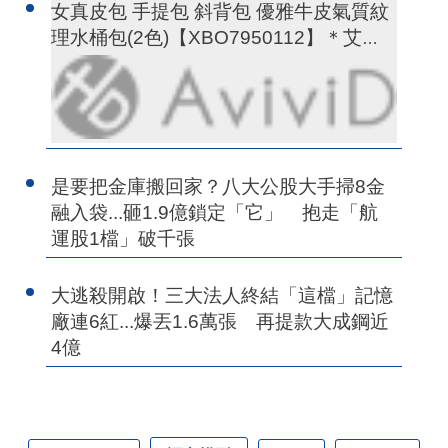
女真皮包 手提包 斜背包 優雅牛皮氣質紋
理水桶包(2色)【XBO7950112】＊艾美
時尚(現+預)
是要把金庫搬回家？八大公股大手掃8金
融入袋...砸1.9億鎖定「它」 抱走「航
運股1檔」破千張
大逃殺開啟！三大法人終結「這檔」記憶
廠連6紅...爆丟1.6萬張 再提款大成鋼近
4億