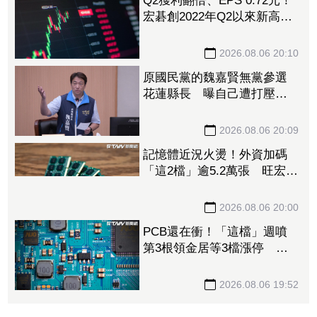
明朗帶旺「連接線束大廠」
成長 外資目標價喊上3665
元
2026.08.06 20:15
Q2獲利翻倍、EPS 0.72元！
宏碁創2022年Q2以來新高
9月IFA將發表AI PC新品
2026.08.06 20:10
原國民黨的魏嘉賢無黨參選
花蓮縣長 曝自己遭打壓當
花蓮市長水塔還被投毒「次
氯酸鈉」
2026.08.06 20:09
記憶體近況火燙！外資加碼
「這2檔」逾5.2萬張 旺宏獲
投入近17億元、近5日大漲
40%
2026.08.06 20:00
PCB還在衝！「這檔」週噴