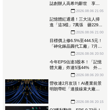
誌創辦人高希均辭世 享耆
壽90歲
2026.08.06 21:05
記憶體紅通通！三大法人掃
進「這3檔」7萬張 砸229億
元連4日補貨南亞科
2026.08.06 21:00
目標價上修6.5%至444.5元！
「砷化鎵晶圓代工廠」7月營
收創4年半新高 1.6T光通訊
開始貢獻營收
2026.08.06 20:50
今年EPS估達3股本！「記憶
體大廠」炸連5漲44% 外資
卻砍近1.8萬張抱回31.5億元
2026.08.06 20:30
營收連2月攻頂！AI產業前景