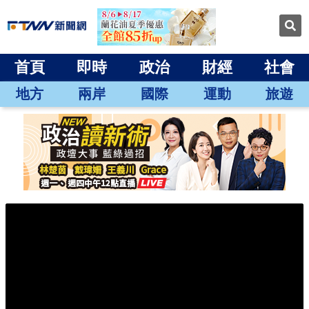
首頁
即時
政治
財經
社會
地方
兩岸
國際
運動
旅遊