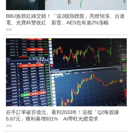
BBU族群紅綠交錯！「這2檔指標股」亮燈領漲、台達
電、光寶科雙收紅 新普、AES也有逾2%漲幅
財經
在手訂單破百億元、看到2033年！這檔「Q2每股賺
6.67元」獲利暴增931% AI帶旺光纜需求
財經