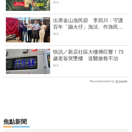
人根本做不到
政治
出席金山漁民節 李四川：守護
百年「蹦火仔」漁法、作漁民後
盾
政治
快訊／新店社區大樓傳巨響！73
歲老翁突墜樓 送醫搶救不治
政治
Recommended by
焦點新聞