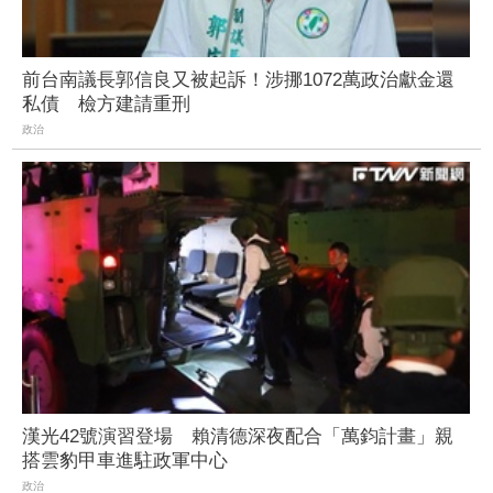
前台南議長郭信良又被起訴！涉挪1072萬政治獻金還
私債 檢方建請重刑
政治
漢光42號演習登場 賴清德深夜配合「萬鈞計畫」親
搭雲豹甲車進駐政軍中心
政治