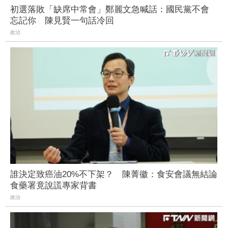
初選落敗「缺席中常會」鄭麗文急喊話：國民黨不會
忘記你 陳見賢一句話冷回
政治
誰決定致癌油20%不下架？ 陳菁徽：食安會議無結論
食藥署竟說謊專家背書
政治