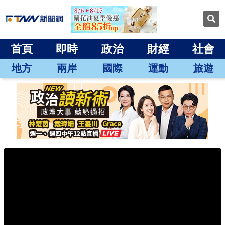
首頁
即時
政治
財經
社會
地方
兩岸
國際
運動
旅遊