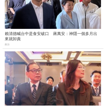
賴清德喊台中是食安破口 蔣萬安：神隱一個多月出
來就卸責
政治