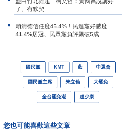
藍白竹北難題 柯文哲：黃國昌說講好
了、有默契
賴清德信任度45.4%！民進黨好感度
41.4%居冠、民眾黨負評飆破5成
國民黨
藍
中選會
KMT
國民黨主席
朱立倫
大罷免
全台罷免潮
趙少康
您也可能喜歡這些文章