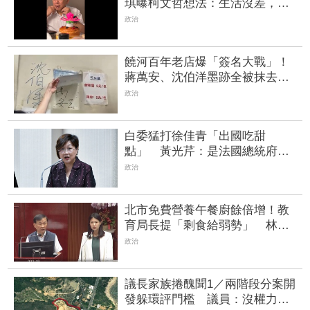
琪曝柯文哲想法：生活沒差，只
是更羞辱更強
政治
饒河百年老店爆「簽名大戰」！
蔣萬安、沈伯洋墨跡全被抹去
店家無奈滅火
政治
白委猛打徐佳青「出國吃甜
點」 黃光芹：是法國總統府的
台灣甜點師
政治
北市免費營養午餐廚餘倍增！教
育局長提「剩食給弱勢」 林亮
君傻眼：食安誰負責？
政治
議長家族捲醜聞1／兩階段分案開
發躲環評門檻 議員：沒權力的