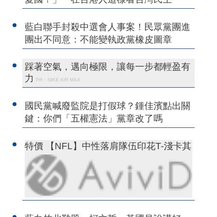
藍白聯手封殺中選會人事案！民眾黨團進
團出不同意：不能變執政黨橡皮圖章
踩著空氣，邁向極限，讓每一步都輕盈有
力
PR・NIKE AIR MAX
國民黨喊廢監院是打假球？鍾佳濱點出關
鍵：你們「五權憲法」黨章改了嗎
特價 【NFL】中性落肩隊伍印花T-淺卡其