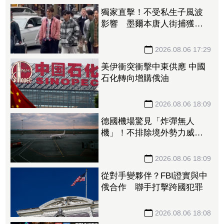
獨家直擊！不受私生子風波
影響 墨爾本唐人街捕獲野
生周杰倫
2026.08.06 17:29
美伊衝突衝擊中東供應 中國
石化轉向增購俄油
2026.08.06 18:09
德國機場驚見「炸彈無人
機」！不排除境外勢力威
脅 內政部長：不像業餘所
為
2026.08.06 18:09
從對手變夥伴？FBI證實與中
俄合作 聯手打擊跨國犯罪
2026.08.06 18:08