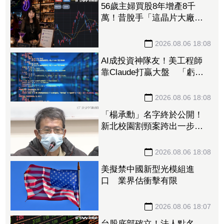
56歲主婦買股8年增產8千
萬！昔脫手「這晶片大廠」
認了一生後悔 自曝翻身3大
原則
2026.08.06 18:08
AI成投資神隊友！美工程師
靠Claude打贏大盤 「虧損
25%變倒賺」決定辭職在家
炒股
2026.08.06 18:08
「楊承勳」名字終於公開！
新北校園割頸案跨出一步
楊爸爸忍痛前行：會把答應
他的事完成
2026.08.06 18:08
美擬禁中國新型光模組進
口 業界估衝擊有限
2026.08.06 18:07
台股底部確立！法人點名