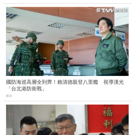
國防海巡高層全到齊！賴清德親登八里艦 視導漢光
「台北港防衛戰」
政治