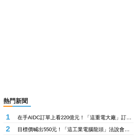
熱門新聞
1
在手AIDC訂單上看220億元！「這重電大廠」訂單
能見度到2029年 領士電共喊：產業5年熱度不減
2
目標價喊出550元！「這工業電腦龍頭」法說會報
喜 外資上調2026年EPS預估達16.84元