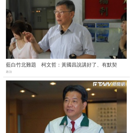
藍白竹北難題 柯文哲：黃國昌說講好了、有默契
政治