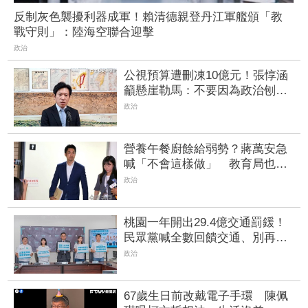
反制灰色襲擾利器成軍！賴清德親登丹江軍艦頒「教
戰守則」：陸海空聯合迎擊
政治
公視預算遭刪凍10億元！張惇涵
籲懸崖勒馬：不要因為政治刨了
國家的根
政治
營養午餐廚餘給弱勢？蔣萬安急
喊「不會這樣做」 教育局也回
應了
政治
桃園一年開出29.4億交通罰鍰！
民眾黨喊全數回饋交通、別再只
買科技執法
政治
67歲生日前改戴電子手環 陳佩