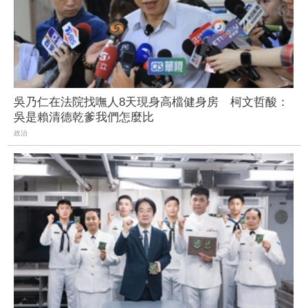
吳乃仁在法院找嘸人8天現身高檔健身房 柯文哲酸：
吳是賴清德乾爹我們怎麼比
政治