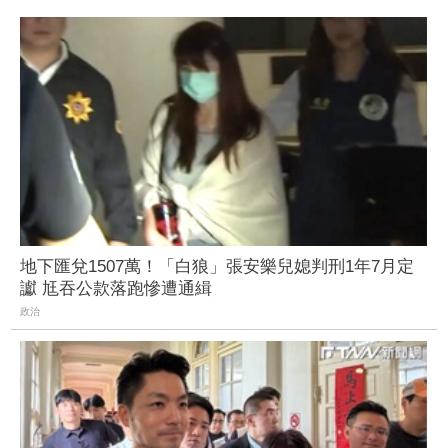
地下匯兌1507萬！「白狼」張安樂兒媳判刑1年7月定
讞 尪吞公款落跑慘遭通緝
政治