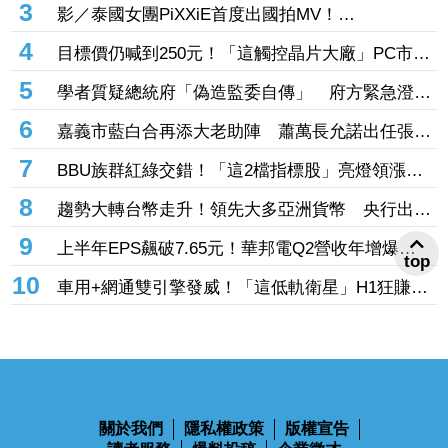
3
影／泰國女團PiXXiE首度出國拍MV！
〈Whatever〉爆紅後再突破
4
目標價仍喊到250元！「這觸控晶片大廠」PC市場
逆風但手握利多新業務 外資看好喊加碼
5
學者質疑總統府「偽造監委自傳」 府方緊急澄
清：已檢還原件
6
嘉義市藍白合再添大老助陣 蕭萬長允諾出任張啓
楷競總榮譽主委
7
BBU族群紅綠交錯！「這2檔指標股」亮燈領漲、
台達電、光寶科雙收紅 新普、AES也有逾2%漲幅
8
趨勢大轉台幣走升！領先大多亞洲貨幣 央行出手
調節
9
上半年EPS飆破7.65元！華邦電Q2營收年增爆
top
184% 總座曝2027年記憶體供應更緊張
10
車用+網通雙引擎發威！「這低軌衛星」H1狂賺
5.75元創高 智易同期EPS也刷新紀錄
關於我們
隱私權政策
版權宣告