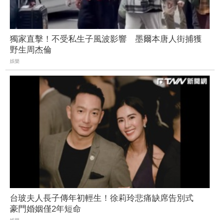
獨家直擊！不受私生子風波影響 墨爾本唐人街捕獲
野生周杰倫
娛樂
台玻夫人長子傳年初輕生！徐莉玲悲痛缺席告別式
豪門婚姻僅2年短命