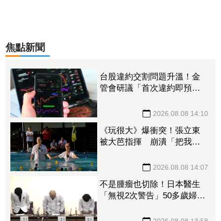
焦點新聞
台股違約交割問題升溫！金
管會研議「首次違約即預收
款券」 投資人炸鍋：乾脆改
T+0
2026.08.08 14:10
《玩很大》爆衝突！張立東
被大芭指揮 崩潰「把我當
狗使喚嗎」
2026.08.08 14:07
不是腫瘤也切除！日本醫生
「無視2次警告」50多歲婦四
肢癱瘓 院方鞠躬謝罪