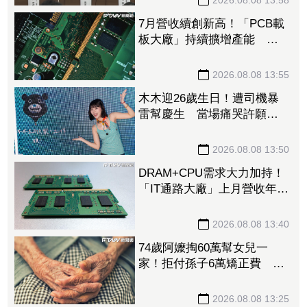
2026.08.08 13:58
7月營收續創新高！「PCB載
板大廠」持續擴增產能 高
階訂單、價格調漲帶旺下半
年
2026.08.08 13:55
木木迎26歲生日！遭司機暴
雷幫慶生 當場痛哭許願
「我要當電影女主角」
2026.08.08 13:50
DRAM+CPU需求大力加持！
「IT通路大廠」上月營收年增
102% 昨股價死守79元防線
2026.08.08 13:40
74歲阿嬤掏60萬幫女兒一
家！拒付孫子6萬矯正費 2
個月幾乎斷聯
2026.08.08 13:25