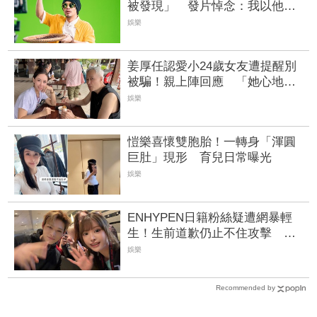
被發現」 發片悼念：我以他為
榮
娛樂
姜厚任認愛小24歲女友遭提醒別
被騙！親上陣回應 「她心地善
良不會辣手摧花」
娛樂
愷樂喜懷雙胞胎！一轉身「渾圓
巨肚」現形 育兒日常曝光
娛樂
ENHYPEN日籍粉絲疑遭網暴輕
生！生前道歉仍止不住攻擊 好
友悲痛證實死訊
娛樂
Recommended by