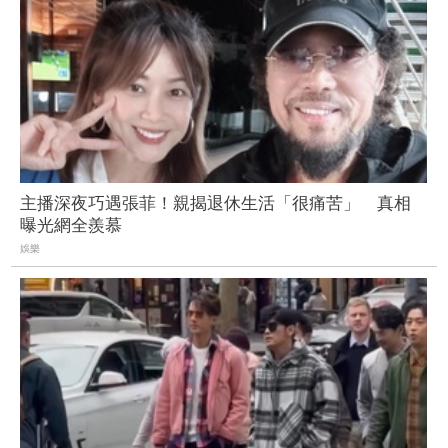
主播深夜巧遇張菲！親揭退休生活「很痛苦」 真相
曝光網全羨慕
娛樂