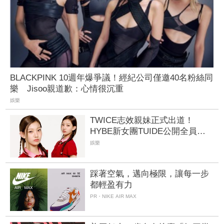
BLACKPINK 10週年爆爭議！經紀公司僅邀40名粉絲同
樂 Jisoo親道歉：心情很沉重
娛樂
TWICE志效親妹正式出道！
HYBE新女團TUIDE公開全員
粉絲嗨喊：強大的家族基因
娛樂
踩著空氣，邁向極限，讓每一步
都輕盈有力
PR・NIKE AIR MAX