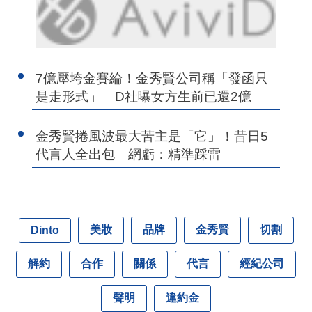
7億壓垮金賽綸！金秀賢公司稱「發函只
是走形式」 D社曝女方生前已還2億
金秀賢捲風波最大苦主是「它」！昔日5
代言人全出包 網虧：精準踩雷
美妝
品牌
金秀賢
切割
Dinto
解約
合作
關係
代言
經紀公司
聲明
違約金