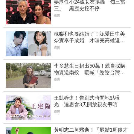
姜厚任小24歲女友挨轟「知三當
三」 黑歷史挖不停
娛樂
龜梨和也要結婚了！認愛田中美
奈實奉子成婚 才唱完高雄返日
拋雙喜震撼彈
娛樂
李多慧生日捐出50萬！親自採購
物資送南投 暖喊「謝謝台灣」
讓26歲意義非凡
娛樂
王凱猝逝！告別式時間地點曝
光 追思會3天開放親友弔唁
娛樂
黃明志二舅驟逝！「屍體1周後才