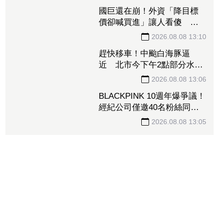
國巨還在崩！外資「降目標
價卻喊買進」讓人看傻 達
人「3指標」分析：估值合理
修正
2026.08.08 13:10
趕快移車！中颱白海豚逼
近 北市今下午2點部分水門
只出不進「晚間8點關閉」
2026.08.08 13:06
BLACKPINK 10週年爆爭議！
經紀公司僅邀40名粉絲同
樂 Jisoo親道歉：心情很沉
重
2026.08.08 13:05