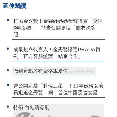
延伸閱讀
打臉金秀賢！金賽綸媽媽發聲證實「交往
6年沒錯」 預告公開更猛「脫衣洗碗
照」
成最短命代言人！金秀賢慘遭PRADA切
割 官方客服證實「結束合作」
做到這點才有資格說愛你
PR・台灣癌症基金會
曾公開示愛「赴韓追星」！11年鐵粉女演
員退追金秀賢 網：首位中國受害女星
特價 白鞋清潔刷