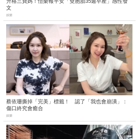
升格三寶媽！愷樂報平安「雙胞胎35週早產」感性發
文
娛樂
蔡依珊撕掉「完美」標籤！ 認了「我也會崩潰」：
傷口終究會癒合
娛樂