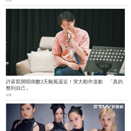
娛樂
許富凱開唱倒數2天颱風逼近！突大動作道歉 「真的
整到自己」
娛樂