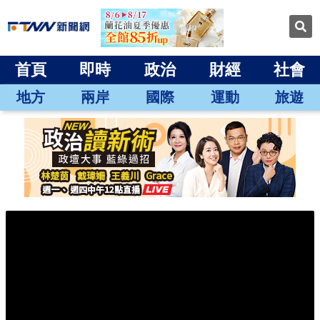
首頁
即時
政治
財經
社會
地方
兩岸
國際
運動
旅遊