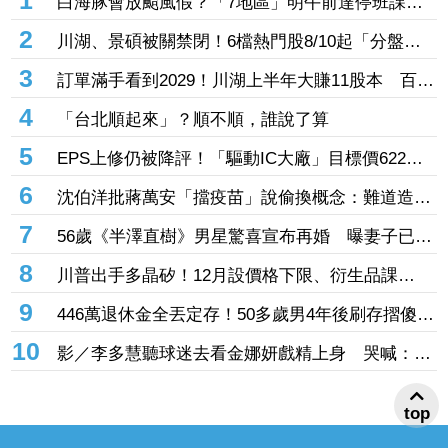
熱門新聞
1
白海豚會放颱風假？「7地區」明午前達停班課標
準 桃竹苗山區上榜
2
川湖、景碩被關禁閉！6檔熱門股8/10起「分盤交
易」57檔注意股名單一次看
3
訂單滿手看到2029！川湖上半年大賺11股本 百億
擴產計畫提前開跑
4
「台北順起來」？順不順，誰說了算
5
EPS上修仍被降評！「驅動IC大廠」目標價622
元 記憶體、晶圓代工、封測3大成本壓力浮現
6
沈伯洋批蔣萬安「擋疫苗」說偷換概念：難道造謠
後不用負責？
7
56歲《半澤直樹》男星驚喜宣布再婚 曝妻子已懷
孕將升格新手爸
8
川普出手多晶矽！12月設價格下限、衍生品課
15% 盧特尼克：防中國傾銷
9
446萬退休金全丟定存！50多歲男4年後刷存摺傻
眼 3年利息僅1067元
10
top
影／李多慧聽球迷去看金娜妍戲精上身 哭喊：隨
便！你們的人生是你們的