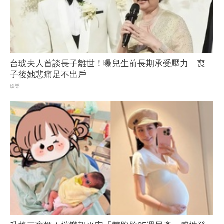
台玻夫人首談長子離世！曝兒生前長期承受壓力 喪
子後她悲痛足不出戶
娛樂