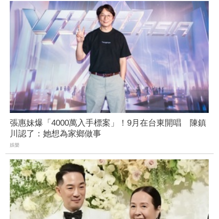
張惠妹爆「4000萬入手標案」！9月在台東開唱 陳鎮
川認了：她想為家鄉做事
娛樂