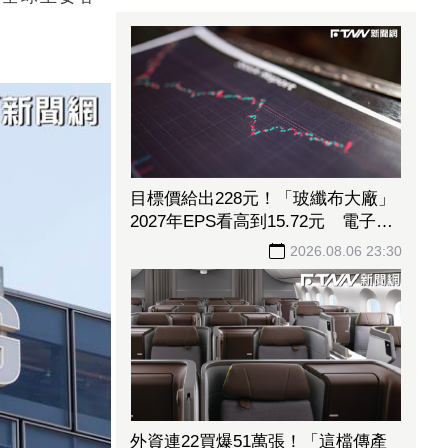
目標價給出228元！「玻纖布大廠」
2027年EPS看高到15.72元 電子材
料放量＋轉投資挹注營收
2026.08.06 23:30
外資連22買爆51萬張！「這檔傳產