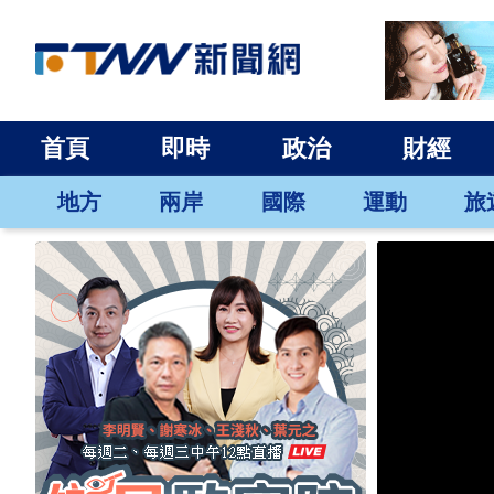
首頁
即時
政治
財經
地方
兩岸
國際
運動
旅