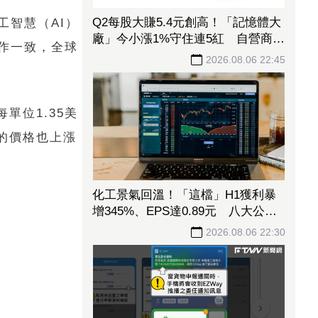
Q2每股大賺5.4元創高！「記憶體大
智慧（AI）
廠」今小漲1%守住連5紅 自營商卻
作一致，全球
脫手449張、抱回7549萬元
2026.08.06 22:45
單位1.35美
h的價格也上漲
化工景氣回溫！「這檔」H1獲利暴
增345%、EPS達0.89元 八大公股
調節逾千萬元
2026.08.06 22:30