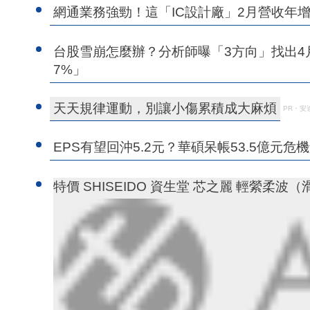
網通業務強勁！這「IC設計廠」2月營收年增
台股雪崩怎麼辦？分析師曝「3方向」找出4
7%」
天天規律運動，別讓小傷累積成大麻煩
PR・安
EPS有望回沖5.2元？華碩呆帳53.5億元
特價 SHISEIDO 資生堂 芯之麗 輕縈柔波（