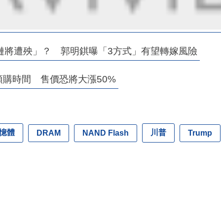
鏈將遭殃」？ 郭明錤曝「3方式」有望轉嫁風險
國預購時間 售價恐將大漲50%
憶體
川普
DRAM
NAND Flash
Trump