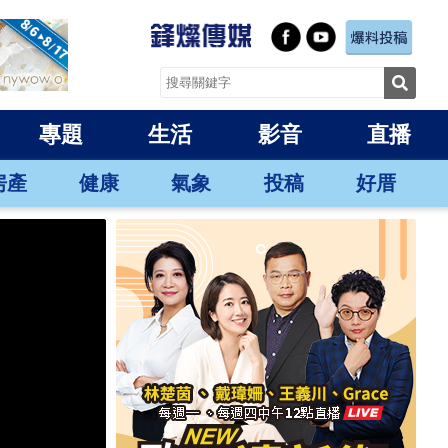
專題
生活
影音
直播
房產
健康
氣象
投稿
好厝