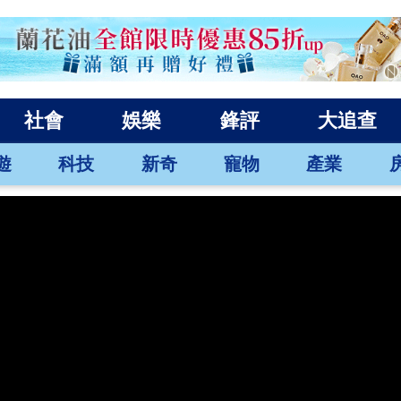
社會
娛樂
鋒評
大追查
遊
科技
新奇
寵物
產業