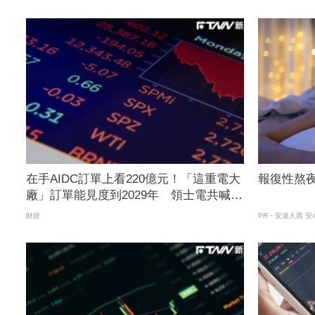
在手AIDC訂單上看220億元！「這重電大
報復性熬夜
廠」訂單能見度到2029年 領士電共喊：
產業5年熱度不減
財經
PR・安達人壽 安