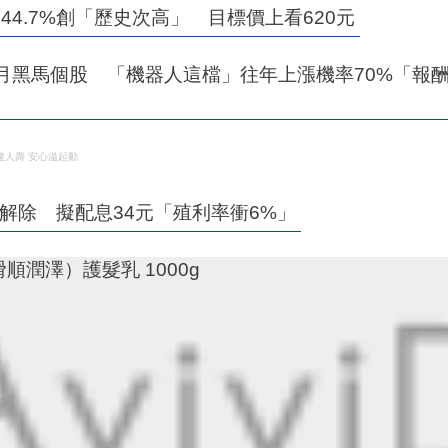
44.7%創「歷史次高」 目標價上看620元
月黑馬個股 「機器人這檔」往年上漲機率70%「報
達人壽 安心溢起動
危機解除 擬配息34元「殖利率衝6%」
滑順潤澤）護髮乳 1000g