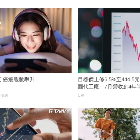
 癌細胞數攀升
目標價上修6.5%至444.
圓代工廠」7月營收創4年半
通訊開始貢獻營收
心抗癌
財經