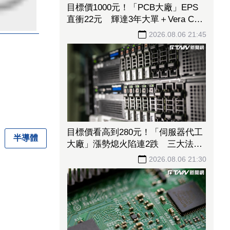
目標價1000元！「PCB大廠」EPS
直衝22元 輝達3年大單＋Vera CPU
市占率破5成後市看旺
2026.08.06 21:45
目標價看高到280元！「伺服器代工
半導體
大廠」漲勢熄火陷連2跌 三大法人
今出清1.1萬張、抽回21億元
2026.08.06 21:30