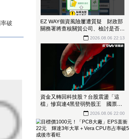
EZ WAY個資風險屢遭質疑 財政部
酬率破
關務署將查核關貿公司、檢討是否統
一收費正式委任
2026.08.06 22:13
資金又轉回科技股？台股震盪「這
檔」慘寫連4黑登弱勢股王 國票
金、潤泰新也淪大盤刀下魂
2026.08.06 22:00