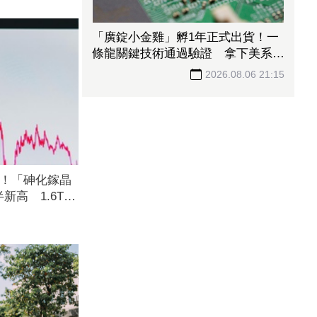
「廣錠小金雞」孵1年正式出貨！一
條龍關鍵技術通過驗證 拿下美系網
通、雲端大廠訂單
2026.08.06 21:15
5元！「砷化鎵晶
新高 1.6T光