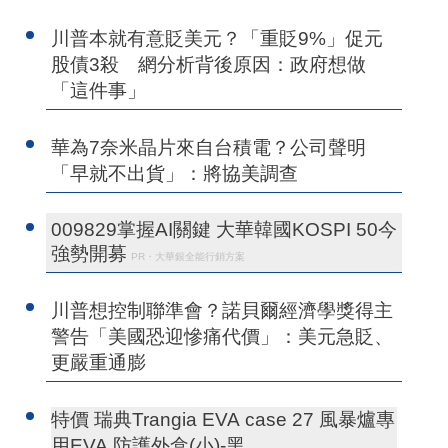
川普本就有意貶美元？「重貶9%」促元
股債3殺 網分析背後原因：政府想做
「這件事」
華為7奈米晶片來自台積電？公司聲明
「早就不出貨」：將協美調查
009829掌握AI關鍵 大華韓國KOSPI 50今
強勢開募
PR・大華銀全能行銷方案
川普想控制聯準會？諾貝爾經濟學獎得主
警告「美國恐迎慘痛代價」：美元急貶、
更嚴重通膨
特價 瑞典Trangia EVA case 27 風暴爐專
用EVA 防護外盒(小)-黑