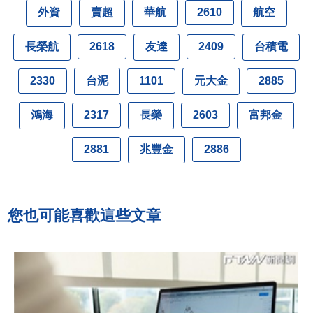
外資
賣超
華航
航空
2610
長榮航
友達
台積電
2618
2409
台泥
元大金
2330
1101
2885
鴻海
長榮
富邦金
2317
2603
兆豐金
2881
2886
您也可能喜歡這些文章