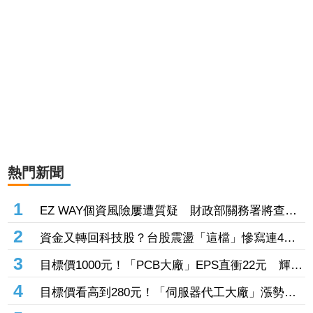
熱門新聞
1
EZ WAY個資風險屢遭質疑 財政部關務署將查核
關貿公司、檢討是否統一收費正式委任
2
資金又轉回科技股？台股震盪「這檔」慘寫連4黑
登弱勢股王 國票金、潤泰新也淪大盤刀下魂
3
目標價1000元！「PCB大廠」EPS直衝22元 輝達
3年大單＋Vera CPU市占率破5成後市看旺
4
目標價看高到280元！「伺服器代工大廠」漲勢熄
火陷連2跌 三大法人今出清1.1萬張、抽回21億元