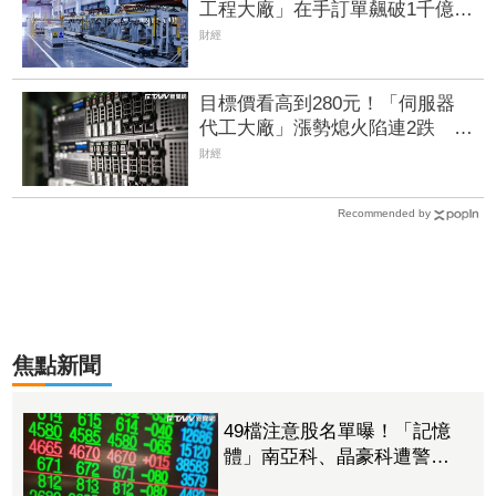
工程大廠」在手訂單飆破1千億
元 台積電CoWoS大單帶飛毛利
財經
率
目標價看高到280元！「伺服器
代工大廠」漲勢熄火陷連2跌 三
大法人今出清1.1萬張、抽回21億
財經
元
Recommended by
焦點新聞
49檔注意股名單曝！「記憶
體」南亞科、晶豪科遭警
告 「載板雙雄」2度被盯、