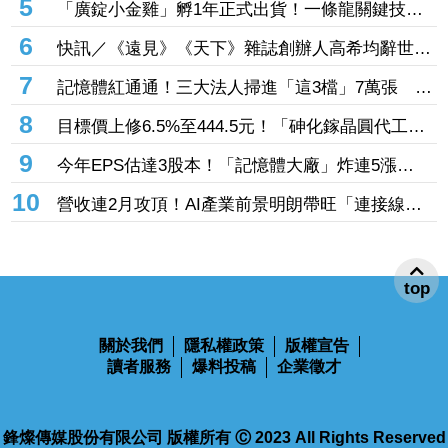
5
「廣錠小金雞」孵1年正式出貨！一條龍關鍵技術
通過驗證 拿下美系網通、雲端大廠訂單
6
快訊／《遠見》《天下》雜誌創辦人高希均辭世
享耆壽90歲
7
記憶體紅通通！三大法人掃進「這3檔」7萬張 砸
229億元連4日補貨南亞科
8
目標價上修6.5%至444.5元！「砷化鎵晶圓代工
廠」7月營收創4年半新高 1.6T光通訊開始貢獻營
9
今年EPS估達3股本！「記憶體大廠」炸連5漲
收
44% 外資卻砍近1.8萬張抱回31.5億元
10
營收連2月攻頂！AI產業前景明朗帶旺「連接線束
大廠」成長 外資目標價喊上3665元
top
關於我們
隱私權政策
版權宣告
讀者服務
爆料投稿
企業徵才
鋒燦傳媒股份有限公司 版權所有 Ⓒ 2023 All Rights Reserved