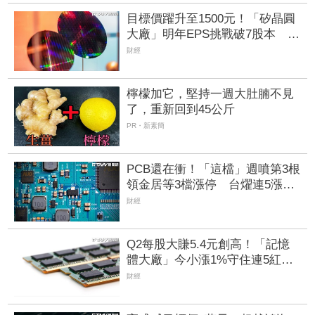
目標價躍升至1500元！「矽晶圓
大廠」明年EPS挑戰破7股本 12
吋晶圓供給吃緊有望受惠
財經
檸檬加它，堅持一週大肚腩不見
了，重新回到45公斤
PR・新素簡
PCB還在衝！「這檔」週噴第3根
領金居等3檔漲停 台燿連5漲
51.5%、景碩累漲48%
財經
Q2每股大賺5.4元創高！「記憶
體大廠」今小漲1%守住連5紅
自營商卻脫手449張、抱回7549
財經
萬元