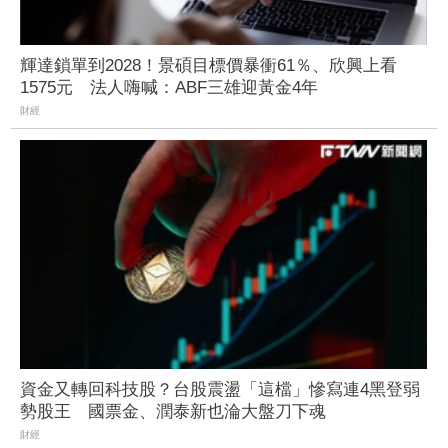
輝達鎖單到2028！景碩目標價暴衝61％、欣興上看
1575元 法人嗨喊：ABF三雄迎黃金4年
財經
資金又轉回科技股？台股震盪「這檔」慘寫連4黑登弱
勢股王 國票金、潤泰新也淪大盤刀下魂
財經