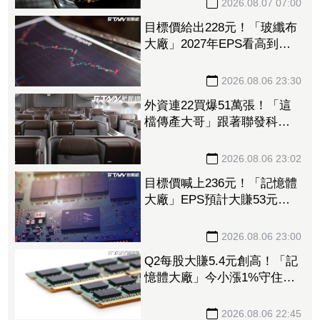
2026.08.07 07:00
目標價給出228元！「玻纖布
大廠」2027年EPS看高到
15.72元 電子材料放量＋轉
投資挹注營收
2026.08.06 23:30
外資連22買爆51萬張！「這
檔傳產大哥」跟著聯發科發
大財 打造高效通道營收創
新高
2026.08.06 23:02
目標價喊上236元！「記憶體
大廠」EPS預計大賺53元
DRAM漲50%、Flash漲30%
獲利大增
2026.08.06 23:00
Q2每股大賺5.4元創高！「記
憶體大廠」今小漲1%守住連
5紅 自營商卻脫手449張、
抱回7549萬元
2026.08.06 22:45