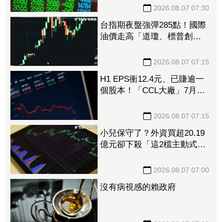
川湖晉升萬元千金飆太兇
2026.08.07 07:30
台指期夜盤強彈285點！國際
油價走高「道瓊、標普創新
高後收黑」 台積電ADR小
漲逾1%
2026.08.07 07:15
H1 EPS衝12.4元、已賺逾一
個股本！「CCL大廠」7月營
收續創高 擴產搶攻AI伺服
器商機
2026.08.07 07:15
小兒保守了？外資買超20.19
億元卻下殺「這2檔主動式大
咖」 00919、00878熱門高
股息也被砍
2026.08.07 07:00
沒有病視感的賴政府