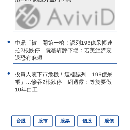
中鼎「被」開第一槍！認列196億呆帳連
拉2根跌停 阮慕驊評下場：若美經濟衰
退恐有麻煩
投資人哀下市危機！這檔認列「196億呆
帳」…慘吞2根跌停 網透露：等於要做
10年白工
台股
股市
股票
個股
股價