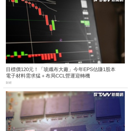
目標價120元！「玻纖布大廠」今年EPS估賺1股本
電子材料需求猛＋布局CCL營運迎轉機
財經