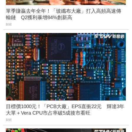
單季賺贏去年全年！「玻纖布大廠」打入高頻高速傳
輸鏈 Q2獲利暴增84%創新高
財經
目標價1000元！「PCB大廠」EPS直衝22元 輝達3年
大單＋Vera CPU市占率破5成後市看旺
財經