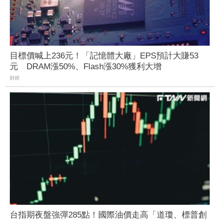
目標價喊上236元！「記憶體大廠」EPS預計大賺53
元 DRAM漲50%、Flash漲30%獲利大增
財經
台指期夜盤強彈285點！國際油價走高「道瓊、標普創