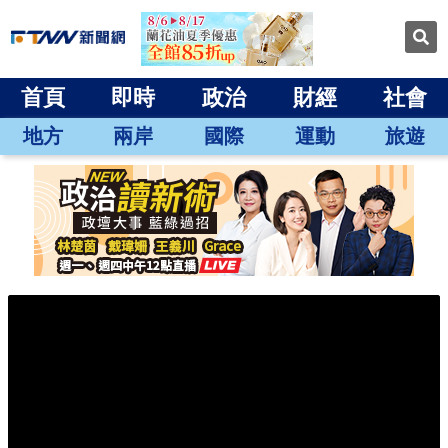
首頁
即時
政治
財經
社會
地方
兩岸
國際
運動
旅遊