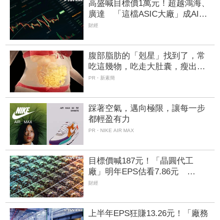
高盛喊目標價1萬元！超越鴻海、
廣達 「這檔ASIC大廠」成AI新
龍頭、潛在漲幅上看85%
財經
腹部脂肪的「剋星」找到了，常
吃這幾物，吃走大肚囊，瘦出小
蠻腰
PR・新素簡
踩著空氣，邁向極限，讓每一步
都輕盈有力
PR・NIKE AIR MAX
目標價喊187元！「晶圓代工
廠」明年EPS估看7.86元
VSMC產能升溫有望挹注營收
財經
上半年EPS狂賺13.26元！「廠務