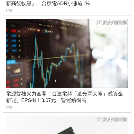
新高後收黑」 台積電ADR小漲逾1%
財經
電源雙雄火力全開！台達電與「這光電大廠」成資金
新寵、EPS衝上3.07元 營運續衝高
財經