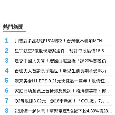
熱門新聞
1
川普對多晶矽課15%關稅！台灣獲不疊加MFN 行
政院：對台影響有限
2
星宇航空3億股現增案送件 暫訂每股溢價16.5
元、預計募資49.5億元
3
建交中國大失算！宏國白蝦重挫「課20%關稅仍要
賣台灣」 外媒曝出口量差4倍
4
台玻夫人首談長子離世！曝兒生前長期承受壓力
喪子後她悲痛足不出戶
5
漢來美食H1 EPS 9.21元快賺贏一整年！股價狂飆
7％創3年來新高 「最難訂Buffet」瘋狂吸金
6
家庭日幼童跑上台搶鏡想致詞！賴清德笑稱：卸任
後再交棒給你
7
Q2每股賺3.02元、創18季新高！「CCL廠」7月營
收創近4年高 AI伺服器助攻下半年成長
8
記憶體一起休息！華邦電連5漲後下殺4.39%噴286