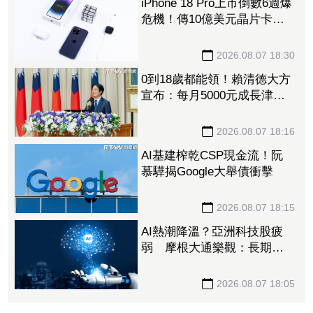
iPhone 18 Pro上市倒數6週爆
危機！傳10億美元晶片卡封
裝「躺在廠房」 恐面臨庫
存不足
2026.08.07 18:30
0到18歲都能領！賴清德大方
宣布：每月5000元成長津
貼 婚、產假全面加碼
2026.08.07 18:16
AI基建榨乾CSP現金流！阮
慕驊揭Google大舉債衝擊
2026.08.07 18:15
AI熱潮降溫？亞洲科技股疲
弱 摩根大通樂觀：長期投
資趨勢未變
2026.08.07 18:05