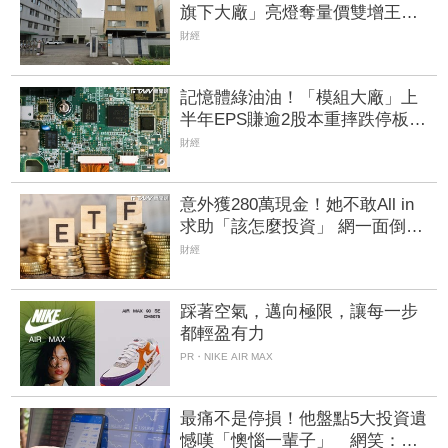
旗下大廠」亮燈奪量價雙增王
「低軌衛星巨頭」與晶圓三哥齊
財經
入榜
記憶體綠油油！「模組大廠」上
半年EPS賺逾2股本重摔跌停板
華邦電、南亞科恐止步連5紅
財經
意外獲280萬現金！她不敢All in
求助「該怎麼投資」 網一面倒建
議：專心存0050就好
財經
踩著空氣，邁向極限，讓每一步
都輕盈有力
PR・NIKE AIR MAX
最痛不是停損！他盤點5大投資遺
憾嘆「懊惱一輩子」 網笑：乖