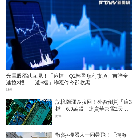
光電股漲跌互見！「這檔」Q2轉盈順利攻頂、吉祥全
連拉2根 「這6檔」昨漲停今卻收黑
財經
記憶體漲多拉回！外資倒貨「這3
檔」6.9萬張 連賣華邦電2天捲
102億元
財經
散熱+機器人一同帶飛！「鴻海