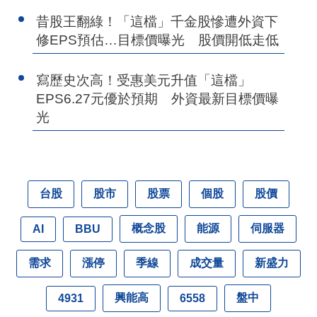
昔股王翻綠！「這檔」千金股慘遭外資下
修EPS預估…目標價曝光 股價開低走低
寫歷史次高！受惠美元升值「這檔」
EPS6.27元優於預期 外資最新目標價曝
光
台股
股市
股票
個股
股價
概念股
能源
伺服器
AI
BBU
需求
漲停
季線
成交量
新盛力
興能高
盤中
4931
6558