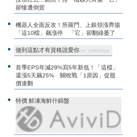
卻慘遭倒貨
機器人全面反攻！所羅門、上銀領漲齊揚
「這10檔」飆漲停 「它」卻翻綠萎了
做到這點才有資格說愛你
PR・台灣癌症基金會
首季EPS年減29%寫5年新低！「這檔」
還漲5天飆25% 關稅戰「1原因」促股
價連翻
特價 鮮凍海鮮什錦盤