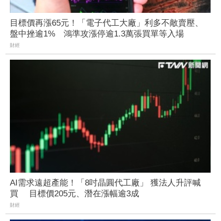
目標價再漲65元！「電子代工大廠」利多不敵賣壓、
盤中挫逾1% 鴻準攻漲停逾1.3萬張買單等入場
財經
AI需求遠超產能！「8吋晶圓代工廠」 獲法人升評喊
買 目標價205元、潛在漲幅逾3成
財經