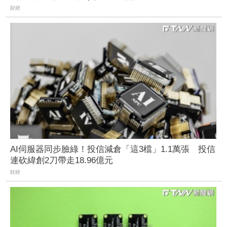
財經
AI伺服器同步臉綠！投信減倉「這3檔」1.1萬張 投信
連砍緯創2刀帶走18.96億元
財經