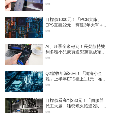
乖把錢存銀行
財經
目標價1000元！「PCB大廠」
EPS直衝22元 輝達3年大單＋
Vera CPU市占率破5成後市看旺
財經
AI、旺季全來報到！長榮航持雙
利多獲小兒豪買逾53萬張成寵
兒 「這檔」前7月營收狂超去年
財經
全年也獲青睞
Q2營收年減26%！「鴻海小金
雞」上半年EPS衝上1.1元 布局
「這些領域」做突圍利器
財經
目標價看高到280元！「伺服器
代工大廠」漲勢熄火陷連2跌 三
大法人今出清1.1萬張、抽回21億
財經