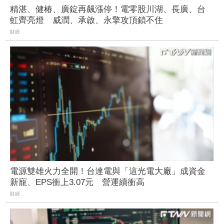
精湛、健椿、廣錠再飆漲停！電零股川湖、長廣、台
虹齊亮燈 威潤、承啟、永擎攻頂鎖不住
財經
電源雙雄火力全開！台達電與「這光電大廠」成資金
新寵、EPS衝上3.07元 營運續衝高
財經