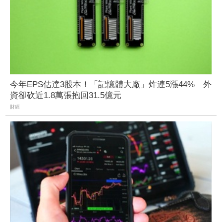
今年EPS估達3股本！「記憶體大廠」炸連5漲44% 外
資卻砍近1.8萬張抱回31.5億元
財經