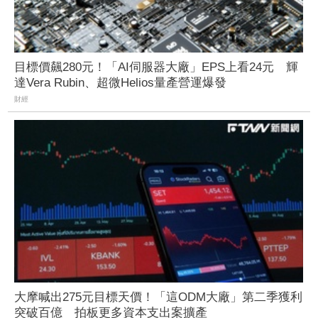
目標價飆280元！「AI伺服器大廠」EPS上看24元 輝
達Vera Rubin、超微Helios量產營運爆發
財經
大摩喊出275元目標天價！「這ODM大廠」第二季獲利
突破百億 拍板更多資本支出案擴產