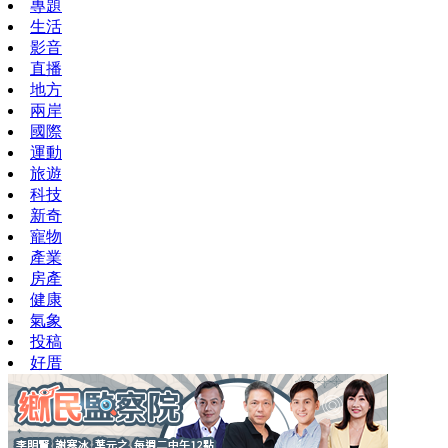
專題
生活
影音
直播
地方
兩岸
國際
運動
旅遊
科技
新奇
寵物
產業
房產
健康
氣象
投稿
好厝