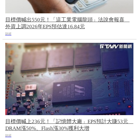
目標價喊出550元！「這工業電腦龍頭」法說會報喜
外資上調2026年EPS預估達16.84元
財經
目標價喊上236元！「記憶體大廠」EPS預計大賺53元
DRAM漲50%、Flash漲30%獲利大增
財經