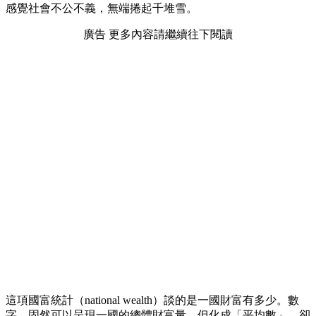
感覺社會不公不義，無端捲起千堆雪。
廣告 更多內容請繼續往下閱讀
這項國富統計（national wealth）談的是一國財富有多少。數
字，固然可以呈現一國的總體財富量，但化成「平均數」，卻