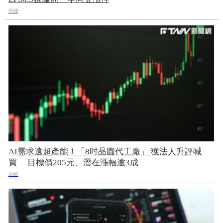
財經
AI需求遠超產能！「8吋晶圓代工廠」 獲法人升評喊
買 目標價205元、潛在漲幅逾3成
財經