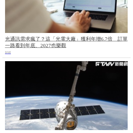
光通訊需求瘋了？這「光電大廠」獲利年增6.7倍 訂單
一路看到年底、2027也樂觀
財經