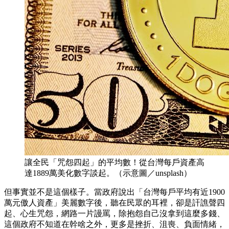
讓全民「咒怨四起」的平均數！從台灣每戶資產高
達1889萬美化數字談起。（示意圖／unsplash）
但事實並不是這個樣子。當政府說出「台灣每戶平均有近1900
萬元傲人資產」美麗數字後，聽在民眾的耳裡，卻是訐譙聲四
起、心生咒怨，網路一片謾罵，除抱怨自己沒拿到這麼多錢、
這個政府不知道在幹啥之外，更多是挫折、沮喪、負面情緒，