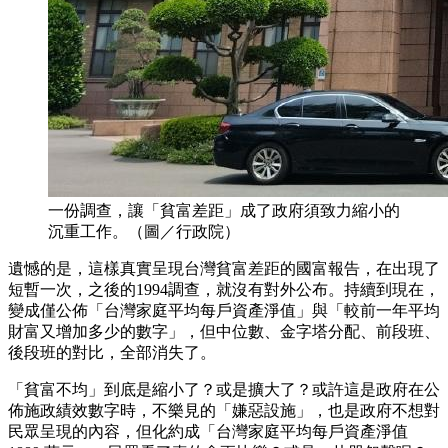
一份調查，讓「貧富差距」成了政府須致力縮小的
沉重工作。（圖／行政院）
遺憾的是，這樣真實呈現台灣貧富差距的國富報告，在出現了
短暫一次，之後的1994調查，就沒有對外公布。持續到現在，
變成僅公佈「台灣家庭平均每戶資產淨值」與「較前一年平均
財富又增加多少的數字」，但中位數、金字塔分配、前段班、
後段班的對比，全部消失了。
「貧富不均」到底是縮小了？或是擴大了？或許這是政府在公
佈施政績效數字時，不樂見的「嫌惡設施」，也是政府不想對
民眾呈現的內容，但化約成「台灣家庭平均每戶資產淨值