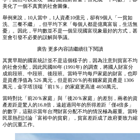
美化了一個不真實的社會圖像。
舉例來說，10人當中，1人資產10億元，卻有9個人「一貧如
洗、三餐不繼」，但平均下來「每個人都是億萬富翁，生活無
憂」。因此，平均數並不是一個呈現國富現象最好的方式，甚
至會引發不必要的誤解與爭議。
廣告 更多內容請繼續往下閱讀
其實早期的國富統計並不是這個樣子的，因為注意到貧富不均
的社會分配，因此民國80年 (1991年) 的調查，將國人財富分
成前段班、中段班、後段班。當時平均每戶家庭的財富，也即
是資產淨值為 526 萬元，但是前20％的有錢家庭資產是 1306
萬元，金字塔頂端「前1％」的家庭更高達 4650萬元。
當時對比「前20％家庭」與「後20％家庭」的差別，兩者的資
產差距是驚人的16.8倍，遠超過同年的所得差距「僅4倍多」
的數字，這顯示當年台灣財富分配不均的情況極為嚴重。當時
民眾熱烈討論「富裕中的貧窮」，貧富差距成了政府要致力縮
小的沉重工作。