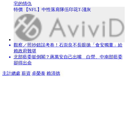
宅的情仇
特價 【NFL】中性落肩隊伍印花T-淺灰
觀察／照抄錯誤考卷！石崇良不長眼拋「食安獨董」給
賴政府難堪
北部藍委挺倒閣？蔣萬安自己出嘴 白營、中南部藍委
卻得出命
主計總處
薪資
卓榮泰
賴清德