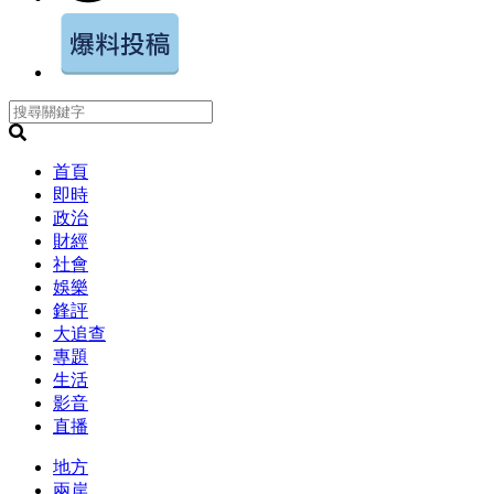
首頁
即時
政治
財經
社會
娛樂
鋒評
大追查
專題
生活
影音
直播
地方
兩岸