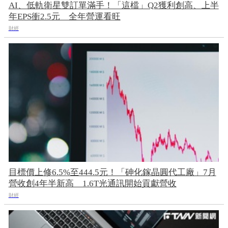
AI、低軌衛星雙訂單滿手！「這檔」Q2獲利創高、上半
年EPS衝2.5元 全年營運看旺
財經
目標價上修6.5%至444.5元！「砷化鎵晶圓代工廠」7月
營收創4年半新高 1.6T光通訊開始貢獻營收
財經