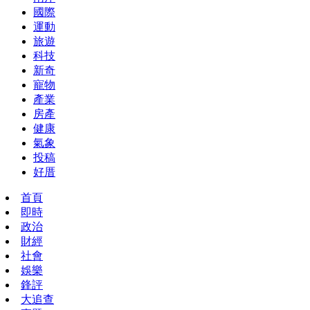
國際
運動
旅遊
科技
新奇
寵物
產業
房產
健康
氣象
投稿
好厝
首頁
即時
政治
財經
社會
娛樂
鋒評
大追查