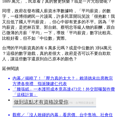
1889 萬元」，民眾看了真的會更快樂？或是一片咒怨聲呢？
同理，政府在發布國人薪資水準數據時，「平均薪資」的數
字，一樣博得網民一片謾罵，許多民眾開玩笑說「很抱歉！我
又拉低了國人平均薪資」，但心中卻有更多的不平。因為「平
均薪資」是把林百里、郭台銘、蔡明忠等級人物的薪酬，跟自
己微薄的月薪「平均」一下，導致「平均薪資」數字比較高、
比較好看，但不如「中位數」實際。
台灣的平均薪資真的有 6 萬多元嗎？或是中位數的 3到4萬元
？這樣的數字遊戲，真的差很大，政府是否可以不要自欺欺
人，讓這些數字還原到自己原本的顏色？
延伸閱讀
內幕／揭曉了！「壓力真的太大？」賴清德未出席教宗
方濟各喪禮 指派陳建仁代表
「幾張紙」一本護照成本竟高達473元！外交部曝製作費
「這樣計算」
做到這點才有資格說愛你
PR・台灣癌症基金會
觀察／「沒人敢碰的內幕」看房價、台中售地、社會住