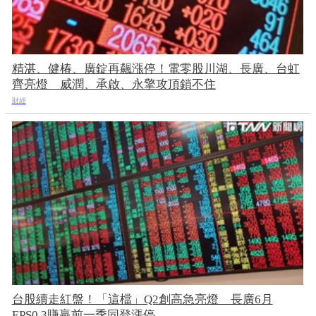
精湛、健椿、廣錠再飆漲停！電零股川湖、長廣、台虹
齊亮燈 威潤、承啟、永擎攻頂鎖不住
財經
台股續走紅盤！「這檔」Q2創高急亮燈 長廣6月
EPS0.3賺贏前一季同登漲停