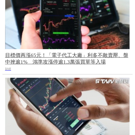
目標價再漲65元！「電子代工大廠」利多不敵賣壓、盤
中挫逾1% 鴻準攻漲停逾1.3萬張買單等入場
財經