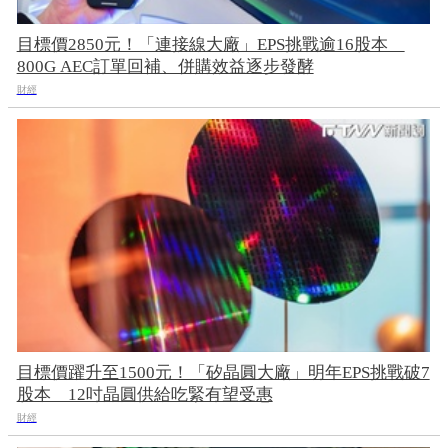
目標價2850元！「連接線大廠」EPS挑戰逾16股本
800G AEC訂單回補、併購效益逐步發酵
財經
目標價躍升至1500元！「矽晶圓大廠」明年EPS挑戰破7
股本 12吋晶圓供給吃緊有望受惠
財經