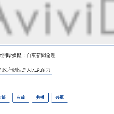
大開嗆媒體：自棄新聞倫理
是政府韌性是人民忍耐力
防部
火箭
共機
共軍