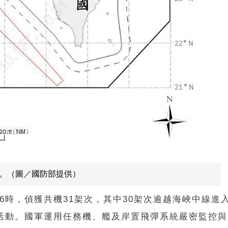
。（圖／國防部提供）
6時，偵獲共機31架次，其中30架次逾越海峽中線進
活動。國軍運用任務機、艦及岸置飛彈系統嚴密監控與