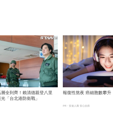
高層全到齊！賴清德親登八里
報復性熬夜 癌細胞數攀升
漢光「台北港防衛戰」
PR・安達人壽 安心抗癌