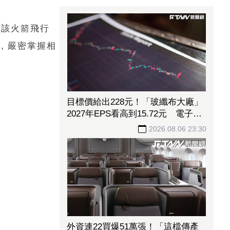
，該火箭飛行
，嚴密掌握相
目標價給出228元！「玻纖布大廠」
2027年EPS看高到15.72元 電子材
料放量＋轉投資挹注營收
2026.08.06 23:30
外資連22買爆51萬張！「這檔傳產