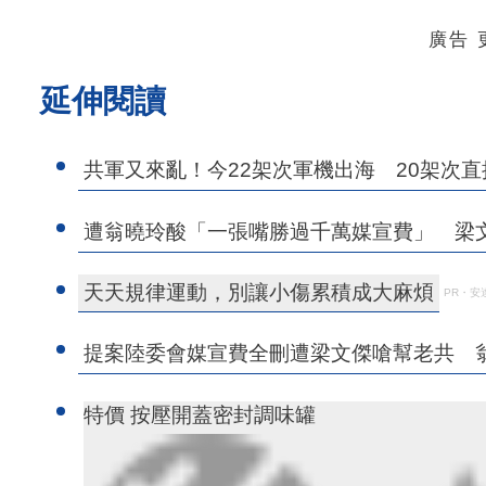
廣告
延伸閱讀
共軍又來亂！今22架次軍機出海 20架次
遭翁曉玲酸「一張嘴勝過千萬媒宣費」 梁
天天規律運動，別讓小傷累積成大麻煩
PR・安
提案陸委會媒宣費全刪遭梁文傑嗆幫老共 
特價 按壓開蓋密封調味罐