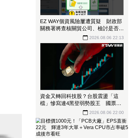
EZ WAY個資風險屢遭質疑 財政部
關務署將查核關貿公司、檢討是否統
一收費正式委任
2026.08.06 22:13
資金又轉回科技股？台股震盪「這
檔」慘寫連4黑登弱勢股王 國票
金、潤泰新也淪大盤刀下魂
2026.08.06 22:00