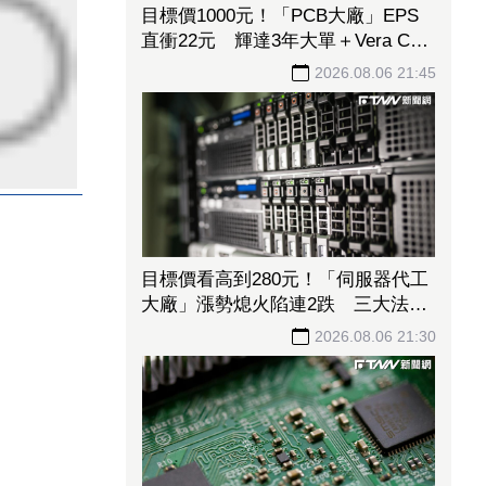
目標價1000元！「PCB大廠」EPS
直衝22元 輝達3年大單＋Vera CPU
市占率破5成後市看旺
2026.08.06 21:45
目標價看高到280元！「伺服器代工
大廠」漲勢熄火陷連2跌 三大法人
今出清1.1萬張、抽回21億元
2026.08.06 21:30