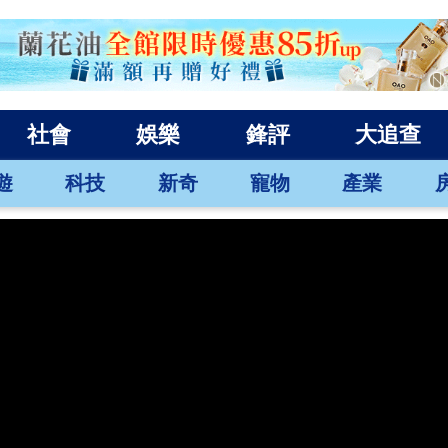
社會
娛樂
鋒評
大追查
遊
科技
新奇
寵物
產業