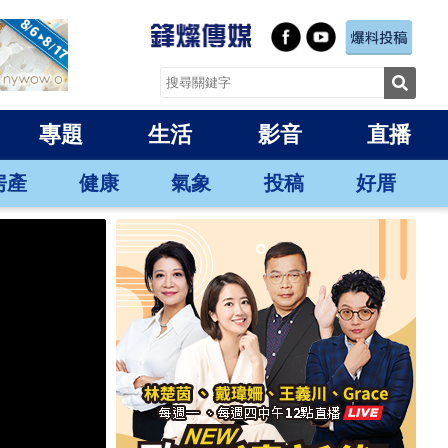
專題
生活
影音
直播
房產
健康
氣象
投稿
好厝