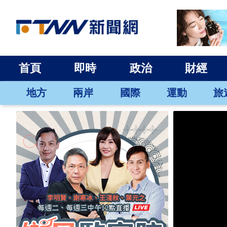
首頁
即時
政治
財經
地方
兩岸
國際
運動
旅