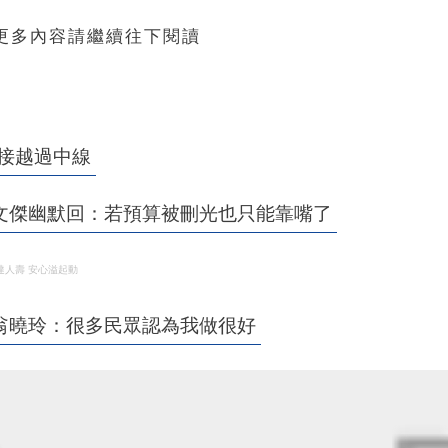
 更多內容請繼續往下閱讀
直接越過中線
文傑幽默回：若預算被刪光也只能靠嘴了
達人壽 安心溢起動
翁曉玲：很多民眾認為我做很好