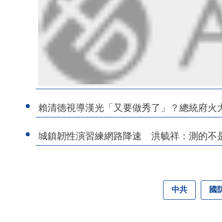
賴清德視導漢光「又要做秀了」？總統府火
城鎮韌性演習練網路降速 洪毓祥：測的不
中共
國