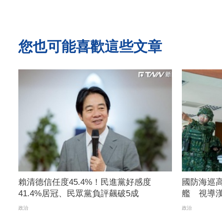
您也可能喜歡這些文章
賴清德信任度45.4%！民進黨好感度
國防海巡
41.4%居冠、民眾黨負評飆破5成
艦 視導
政治
政治