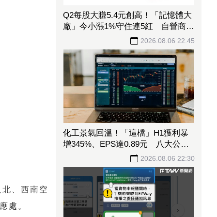
Q2每股大賺5.4元創高！「記憶體大
廠」今小漲1%守住連5紅 自營商卻
脫手449張、抱回7549萬元
2026.08.06 22:45
化工景氣回溫！「這檔」H1獲利暴
增345%、EPS達0.89元 八大公股
調節逾千萬元
2026.08.06 22:30
入北、西南空
應處。