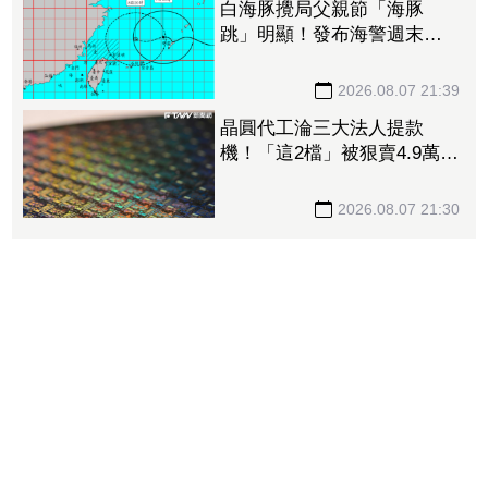
白海豚攪局父親節「海豚
跳」明顯！發布海警週末影
響最劇 專家：外圍雨帶今
晚進入陸地
2026.08.07 21:39
晶圓代工淪三大法人提款
機！「這2檔」被狠賣4.9萬
張 聯電中刀失血38.2億元跌
4.53%
2026.08.07 21:30