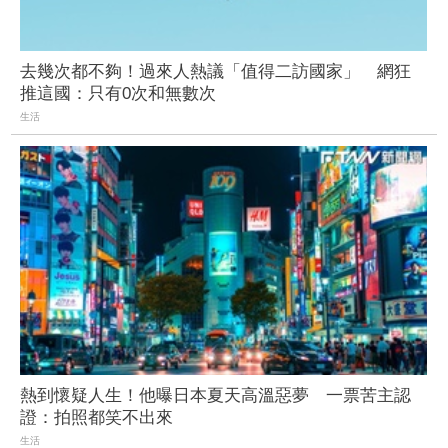
去幾次都不夠！過來人熱議「值得二訪國家」 網狂
推這國：只有0次和無數次
生活
熱到懷疑人生！他曝日本夏天高溫惡夢 一票苦主認
證：拍照都笑不出來
生活