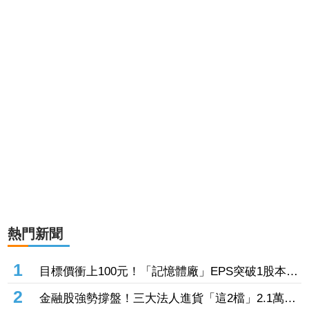
熱門新聞
1
目標價衝上100元！「記憶體廠」EPS突破1股本
DRAM大漲45%＋合作美光獲利迎轉機
2
金融股強勢撐盤！三大法人進貨「這2檔」2.1萬