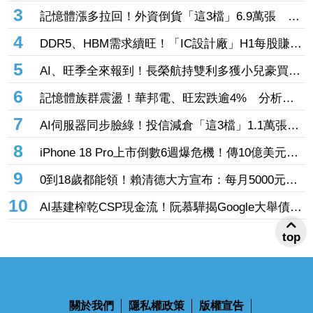
張 投8.54億元連12日進場三商壽
3
記憶體漲多拉回！外資倒貨「這3檔」6.9萬張 連
賣華邦電2天捲102億元
4
DDR5、HBM需求續旺！「IC設計廠」H1每股賺
9.13元 董座：搶晶圓產能比毛利率更重要
5
AI、旺季全來報到！長榮航持雙利多獲小兒豪買逾
53萬張成寵兒 「這檔」前7月營收狂超去年全年
6
記憶體族群震盪！華邦電、旺宏跌逾4% 分析師
也獲青睞
點名「這2檔」多頭：布局看技術面
7
AI伺服器同步臉綠！投信減倉「這3檔」1.1萬張
投信連砍緯創2刀帶走18.96億元
8
iPhone 18 Pro上市倒數6週爆危機！傳10億美元晶
片卡封裝「躺在廠房」 恐面臨庫存不足
9
0到18歲都能領！賴清德大方宣布：每月5000元成
長津貼 婚、產假全面加碼
10
AI基建榨乾CSP現金流！阮慕驊揭Google大舉債衝
擊
top
關於我們
隱私權政策
版權宣告