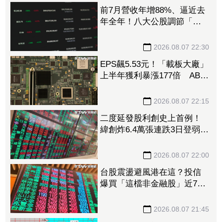
前7月營收年增88%、逼近去
年全年！八大公股調節「這
檔」13.69億元逾7.4千張
2026.08.07 22:30
EPS飆5.53元！「載板大廠」
上半年獲利暴漲177倍 ABF
漲50%、BT漲70%毛利衝高
2026.08.07 22:15
二度延發股利創史上首例！
緯創炸6.4萬張連跌3日登弱勢
股王 金管會要求集保、證
交所了解
2026.08.07 22:00
台股震盪避風港在這？投信
爆買「這檔非金融股」近7千
張居冠 第一金連17買同步
上榜
2026.08.07 21:45