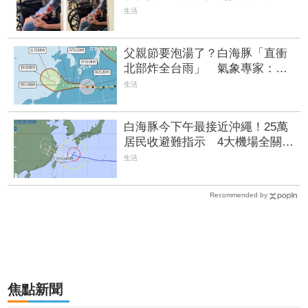
沒印象妳是誰
生活
父親節要泡湯了？白海豚「直衝
北部炸全台雨」 氣象專家：周
末為搖滾時段
生活
白海豚今下午最接近沖繩！25萬
居民收避難指示 4大機場全關、
所有航班取消
生活
Recommended by
焦點新聞