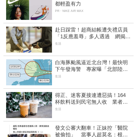
都輕盈有力
PR・NIKE AIR MAX
赴日踩雷！超商結帳遭失禮店員
「1反應羞辱」多人遇過 網揭自
保絕招
生活
白海豚颱風逼近北台灣！最快明
下午發海警 專家曝「北部陸
警」關鍵
生活
得正、迷客夏接連遭惡搞！164
杯飲料送到民宅無人收 業者損
失7640元
生活
發文公審大翻車！正妹控「醫院
被偷拍」 當事人超莫名：根本