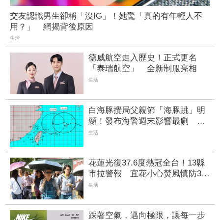
交友認識男生卻稱「沒IG」！她驚「真的有年輕人不
用？」 網揭背後原因
生活
德威航空走入歷史！正式更名
「泰瑞航空」 全新制服亮相
生活
白海豚攪局父親節「海豚跳」明
顯！發布海警週末影響最劇 專
家：外圍雨帶今晚進入陸地
生活
花蓮光復37.6度熱冠全台！13縣
市拉警報 宜花小心焚風慎防38
度高溫
生活
踩著空氣，邁向極限，讓每一步