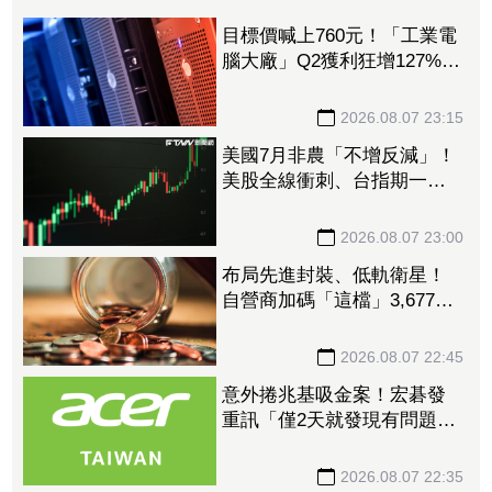
目標價喊上760元！「工業電
腦大廠」Q2獲利狂增127%
接單動能強大EPS有望衝23
元
2026.08.07 23:15
美國7月非農「不增反減」！
美股全線衝刺、台指期一度
衝破45K
2026.08.07 23:00
布局先進封裝、低軌衛星！
自營商加碼「這檔」3,677萬
元逾1.4千張 加速高值化轉
型
2026.08.07 22:45
意外捲兆基吸金案！宏碁發
重訊「僅2天就發現有問題」
辭董座退出經營：內部存在
管理缺失
2026.08.07 22:35