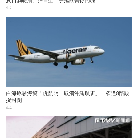
夏日滿臉油、狂冒痘 手搖飲害你的啦
生活
白海豚發海警！虎航明「取消沖繩航班」 省道8路段
擬封閉
生活