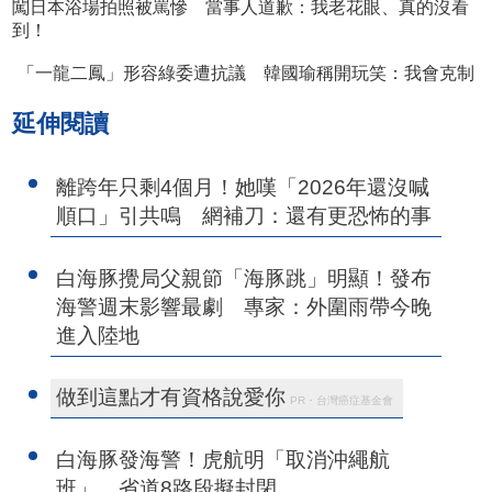
闖日本浴場拍照被罵慘 當事人道歉：我老花眼、真的沒看
到！
「一龍二鳳」形容綠委遭抗議 韓國瑜稱開玩笑：我會克制
延伸閱讀
離跨年只剩4個月！她嘆「2026年還沒喊
順口」引共鳴 網補刀：還有更恐怖的事
白海豚攪局父親節「海豚跳」明顯！發布
海警週末影響最劇 專家：外圍雨帶今晚
進入陸地
做到這點才有資格說愛你
PR・台灣癌症基金會
白海豚發海警！虎航明「取消沖繩航
班」 省道8路段擬封閉